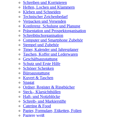
Schreiben und Korrigieren
Heften, Lochen und Klammern
Kleben und Schneiden
Technischer Zeichenbedarf
Verpacken und Versenden
Konferenz, Schulung und Planung
Präsentation und Prospektorganisation
Schreibtischorganisation
Computer und Smartphone Zubehör
Stempel und Zubehör
Timer, Kalender und Jahresplaner
Taschen, Koffer und Lederwaren
Geschäftsausstattung
Schutz und Erste Hilfe
Schöner Schenken
Büroausstattung
Kuvert & Taschen
Spagat
Ordner, Register & Ringbücher
Steck-, Klarsichthüllen
Haft- und Notizblöcke
Schreib- und Markierstifte
Catering & Food
Papier, Formulare, Etiketten, Folien
Papiere weiß