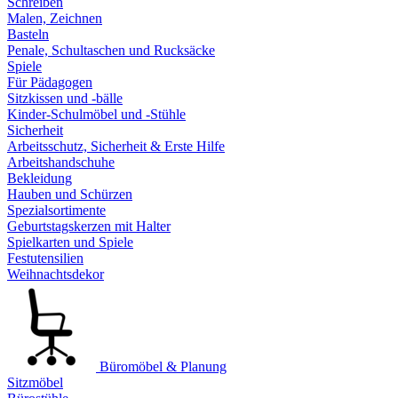
Schreiben
Malen, Zeichnen
Basteln
Penale, Schultaschen und Rucksäcke
Spiele
Für Pädagogen
Sitzkissen und -bälle
Kinder-Schulmöbel und -Stühle
Sicherheit
Arbeitsschutz, Sicherheit & Erste Hilfe
Arbeitshandschuhe
Bekleidung
Hauben und Schürzen
Spezialsortimente
Geburtstagskerzen mit Halter
Spielkarten und Spiele
Festutensilien
Weihnachtsdekor
Büromöbel & Planung
Sitzmöbel