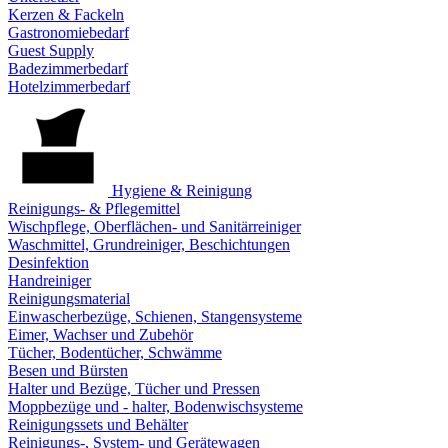
Kerzen & Fackeln
Gastronomiebedarf
Guest Supply
Badezimmerbedarf
Hotelzimmerbedarf
Hygiene & Reinigung
Reinigungs- & Pflegemittel
Wischpflege, Oberflächen- und Sanitärreiniger
Waschmittel, Grundreiniger, Beschichtungen
Desinfektion
Handreiniger
Reinigungsmaterial
Einwascherbezüge, Schienen, Stangensysteme
Eimer, Wachser und Zubehör
Tücher, Bodentücher, Schwämme
Besen und Bürsten
Halter und Bezüge, Tücher und Pressen
Moppbezüge und - halter, Bodenwischsysteme
Reinigungssets und Behälter
Reinigungs-, System- und Gerätewagen