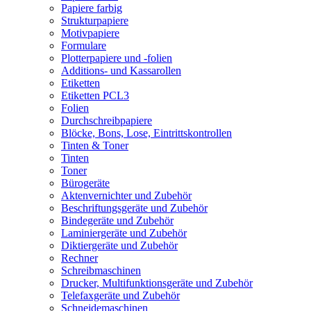
Papiere farbig
Strukturpapiere
Motivpapiere
Formulare
Plotterpapiere und -folien
Additions- und Kassarollen
Etiketten
Etiketten PCL3
Folien
Durchschreibpapiere
Blöcke, Bons, Lose, Eintrittskontrollen
Tinten & Toner
Tinten
Toner
Bürogeräte
Aktenvernichter und Zubehör
Beschriftungsgeräte und Zubehör
Bindegeräte und Zubehör
Laminiergeräte und Zubehör
Diktiergeräte und Zubehör
Rechner
Schreibmaschinen
Drucker, Multifunktionsgeräte und Zubehör
Telefaxgeräte und Zubehör
Schneidemaschinen