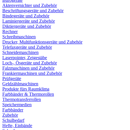
Bürogeräte
Aktenvernichter und Zubehör
Beschriftungsgeräte und Zubehör
Bindegeräte und Zubehör
Laminiergeräte und Zubehör
Diktiergeräte und Zubehör
Rechner
Schreibmaschinen
Drucker, Multifunktionsgeräte und Zubehör
Telefaxgeräte und Zubehör
Schneidemaschinen
Laserpointer, Zeigestäbe
Loch-, Ösgeräte und Zubehör
Falzmaschinen und Zubehör
Frankiermaschinen und Zubehör
Prüfgeräte
Geldzählmaschinen
Produkte fürs Raumklima
Farbbänder & Thermorollen
Thermotransferrollen
Speichermedien
Farbbänder
Zubehör
Schulbedarf
Hefte, Einbände