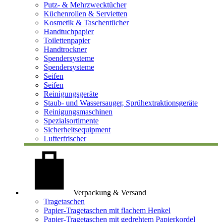
Putz- & Mehrzwecktücher
Küchenrollen & Servietten
Kosmetik & Taschentücher
Handtuchpapier
Toilettenpapier
Handtrockner
Spendersysteme
Spendersysteme
Seifen
Seifen
Reinigungsgeräte
Staub- und Wassersauger, Sprühextraktionsgeräte
Reinigungsmaschinen
Spezialsortimente
Sicherheitsequipment
Lufterfrischer
Verpackung & Versand
Tragetaschen
Papier-Tragetaschen mit flachem Henkel
Papier-Tragetaschen mit gedrehtem Papierkordel