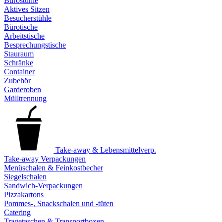
Bürostühle
Aktives Sitzen
Besucherstühle
Bürotische
Arbeitstische
Besprechungstische
Stauraum
Schränke
Container
Zubehör
Garderoben
Mülltrennung
Take-away & Lebensmittelverp.
Take-away Verpackungen
Menüschalen & Feinkostbecher
Siegelschalen
Sandwich-Verpackungen
Pizzakartons
Pommes-, Snackschalen und -tüten
Catering
Tragetaschen & Transportboxen