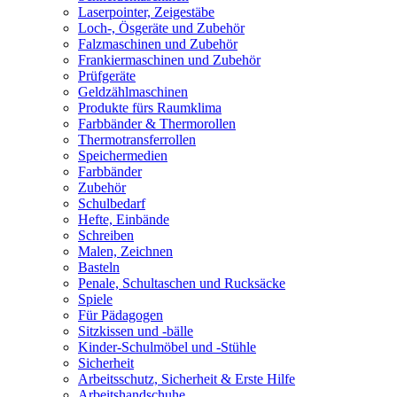
Laserpointer, Zeigestäbe
Loch-, Ösgeräte und Zubehör
Falzmaschinen und Zubehör
Frankiermaschinen und Zubehör
Prüfgeräte
Geldzählmaschinen
Produkte fürs Raumklima
Farbbänder & Thermorollen
Thermotransferrollen
Speichermedien
Farbbänder
Zubehör
Schulbedarf
Hefte, Einbände
Schreiben
Malen, Zeichnen
Basteln
Penale, Schultaschen und Rucksäcke
Spiele
Für Pädagogen
Sitzkissen und -bälle
Kinder-Schulmöbel und -Stühle
Sicherheit
Arbeitsschutz, Sicherheit & Erste Hilfe
Arbeitshandschuhe