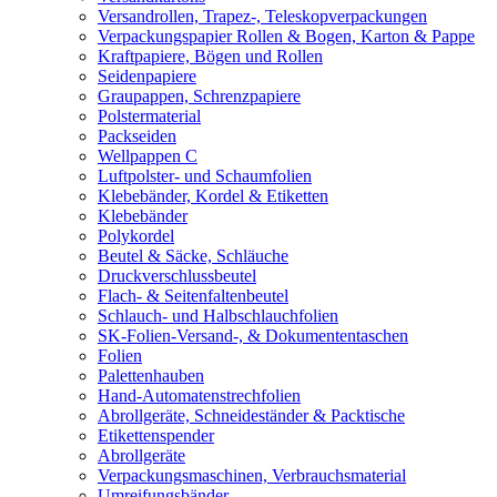
Versandrollen, Trapez-, Teleskopverpackungen
Verpackungspapier Rollen & Bogen, Karton & Pappe
Kraftpapiere, Bögen und Rollen
Seidenpapiere
Graupappen, Schrenzpapiere
Polstermaterial
Packseiden
Wellpappen C
Luftpolster- und Schaumfolien
Klebebänder, Kordel & Etiketten
Klebebänder
Polykordel
Beutel & Säcke, Schläuche
Druckverschlussbeutel
Flach- & Seitenfaltenbeutel
Schlauch- und Halbschlauchfolien
SK-Folien-Versand-, & Dokumententaschen
Folien
Palettenhauben
Hand-Automatenstrechfolien
Abrollgeräte, Schneideständer & Packtische
Etikettenspender
Abrollgeräte
Verpackungsmaschinen, Verbrauchsmaterial
Umreifungsbänder