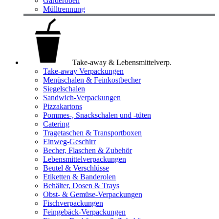
Garderoben
Mülltrennung
Take-away & Lebensmittelverp.
Take-away Verpackungen
Menüschalen & Feinkostbecher
Siegelschalen
Sandwich-Verpackungen
Pizzakartons
Pommes-, Snackschalen und -tüten
Catering
Tragetaschen & Transportboxen
Einweg-Geschirr
Becher, Flaschen & Zubehör
Lebensmittelverpackungen
Beutel & Verschlüsse
Etiketten & Banderolen
Behälter, Dosen & Trays
Obst- & Gemüse-Verpackungen
Fischverpackungen
Feingebäck-Verpackungen