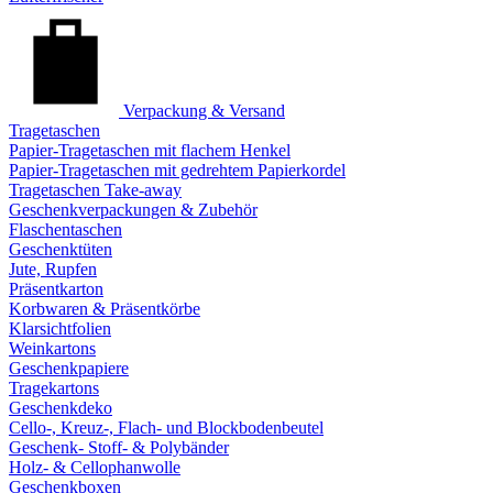
Verpackung & Versand
Tragetaschen
Papier-Tragetaschen mit flachem Henkel
Papier-Tragetaschen mit gedrehtem Papierkordel
Tragetaschen Take-away
Geschenkverpackungen & Zubehör
Flaschentaschen
Geschenktüten
Jute, Rupfen
Präsentkarton
Korbwaren & Präsentkörbe
Klarsichtfolien
Weinkartons
Geschenkpapiere
Tragekartons
Geschenkdeko
Cello-, Kreuz-, Flach- und Blockbodenbeutel
Geschenk- Stoff- & Polybänder
Holz- & Cellophanwolle
Geschenkboxen