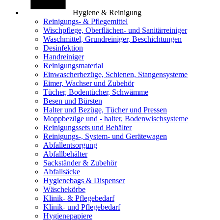
Hygiene & Reinigung
Reinigungs- & Pflegemittel
Wischpflege, Oberflächen- und Sanitärreiniger
Waschmittel, Grundreiniger, Beschichtungen
Desinfektion
Handreiniger
Reinigungsmaterial
Einwascherbezüge, Schienen, Stangensysteme
Eimer, Wachser und Zubehör
Tücher, Bodentücher, Schwämme
Besen und Bürsten
Halter und Bezüge, Tücher und Pressen
Moppbezüge und - halter, Bodenwischsysteme
Reinigungssets und Behälter
Reinigungs-, System- und Gerätewagen
Abfallentsorgung
Abfallbehälter
Sackständer & Zubehör
Abfallsäcke
Hygienebags & Dispenser
Wäschekörbe
Klinik- & Pflegebedarf
Klinik- und Pflegebedarf
Hygienepapiere