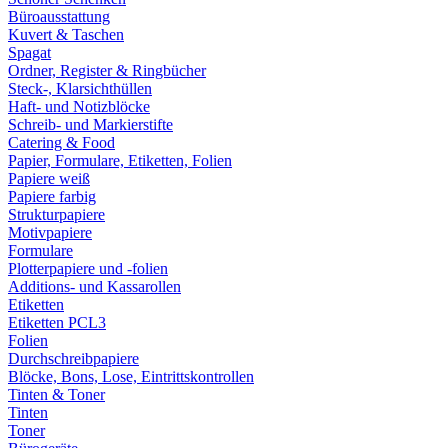
Büroausstattung
Kuvert & Taschen
Spagat
Ordner, Register & Ringbücher
Steck-, Klarsichthüllen
Haft- und Notizblöcke
Schreib- und Markierstifte
Catering & Food
Papier, Formulare, Etiketten, Folien
Papiere weiß
Papiere farbig
Strukturpapiere
Motivpapiere
Formulare
Plotterpapiere und -folien
Additions- und Kassarollen
Etiketten
Etiketten PCL3
Folien
Durchschreibpapiere
Blöcke, Bons, Lose, Eintrittskontrollen
Tinten & Toner
Tinten
Toner