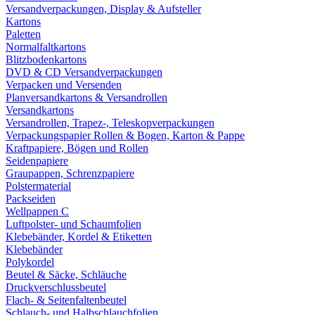
Versandverpackungen, Display & Aufsteller
Kartons
Paletten
Normalfaltkartons
Blitzbodenkartons
DVD & CD Versandverpackungen
Verpacken und Versenden
Planversandkartons & Versandrollen
Versandkartons
Versandrollen, Trapez-, Teleskopverpackungen
Verpackungspapier Rollen & Bogen, Karton & Pappe
Kraftpapiere, Bögen und Rollen
Seidenpapiere
Graupappen, Schrenzpapiere
Polstermaterial
Packseiden
Wellpappen C
Luftpolster- und Schaumfolien
Klebebänder, Kordel & Etiketten
Klebebänder
Polykordel
Beutel & Säcke, Schläuche
Druckverschlussbeutel
Flach- & Seitenfaltenbeutel
Schlauch- und Halbschlauchfolien