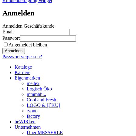
Kundenbefragung Widget
Anmelden
Anmelden Geschäftskunde
Email
Passwort
Angemeldet bleiben
Anmelden
Passwort vergessen?
Kataloge
Karriere
Eigenmarken
me:tex
Logisch Öko
mmmhh...
Cool and Fresh
LOGO & [I´KU]
e-one
factory
beWIRken
Unternehmen
Über MESSERLE