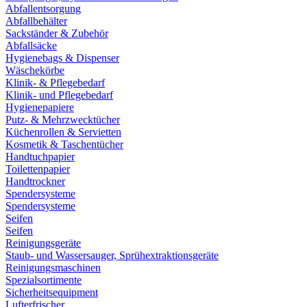
Abfallentsorgung
Abfallbehälter
Sackständer & Zubehör
Abfallsäcke
Hygienebags & Dispenser
Wäschekörbe
Klinik- & Pflegebedarf
Klinik- und Pflegebedarf
Hygienepapiere
Putz- & Mehrzwecktücher
Küchenrollen & Servietten
Kosmetik & Taschentücher
Handtuchpapier
Toilettenpapier
Handtrockner
Spendersysteme
Spendersysteme
Seifen
Seifen
Reinigungsgeräte
Staub- und Wassersauger, Sprühextraktionsgeräte
Reinigungsmaschinen
Spezialsortimente
Sicherheitsequipment
Lufterfrischer