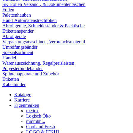
SK-Folien-Versand-, & Dokumententaschen
Folien
Palettenhauben
Hand-Automatenstrechfolien
Abrollgeräte, Schneideständer & Packtische
Etikettenspender
Abrollgeräte
Verpackungsmaschinen, Verbrauchsmaterial
Umreifungsbänder
Spezialsortiment
Handel
Warenauszeichnung, Regalpreisleisten
Polyesterbindebänder
Splintenapparate und Zubehör
Etiketten
Kabelbinder
Kataloge
Karriere
Eigenmarken
me:tex
Logisch Öko
mmmhh...
Cool and Fresh
LOGO & [I´KU]