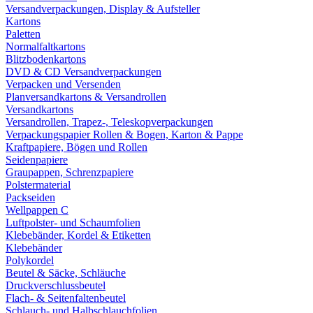
Versandverpackungen, Display & Aufsteller
Kartons
Paletten
Normalfaltkartons
Blitzbodenkartons
DVD & CD Versandverpackungen
Verpacken und Versenden
Planversandkartons & Versandrollen
Versandkartons
Versandrollen, Trapez-, Teleskopverpackungen
Verpackungspapier Rollen & Bogen, Karton & Pappe
Kraftpapiere, Bögen und Rollen
Seidenpapiere
Graupappen, Schrenzpapiere
Polstermaterial
Packseiden
Wellpappen C
Luftpolster- und Schaumfolien
Klebebänder, Kordel & Etiketten
Klebebänder
Polykordel
Beutel & Säcke, Schläuche
Druckverschlussbeutel
Flach- & Seitenfaltenbeutel
Schlauch- und Halbschlauchfolien