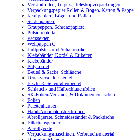
Versandrollen, Trapez-, Teleskopverpackungen
Verpackungspapier Rollen & Bogen, Karton & Pappe
Kraftpapiere, Bögen und Rollen
Seidenpapiere
Graupappen, Schrenzpapiere
Polstermaterial
Packseiden
Wellpappen C
Luftpolster- und Schaumfolien
Klebebänder, Kordel & Etiketten
Klebebänder
Polykordel
Beutel & Säcke, Schläuche
Druckverschlussbeutel
Flach- & Seitenfaltenbeutel
Schlauch- und Halbschlauchfolien
SK-Folien-Versand-, & Dokumententaschen
Folien
Palettenhauben
Hand-Automatenstrechfolien
Abrollgeräte, Schneideständer & Packtische
Etikettenspender
Abrollgeräte
Verpackungsmaschinen, Verbrauchsmaterial
Umreifungsbänder