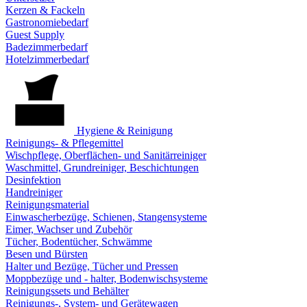
Kerzen & Fackeln
Gastronomiebedarf
Guest Supply
Badezimmerbedarf
Hotelzimmerbedarf
Hygiene & Reinigung
Reinigungs- & Pflegemittel
Wischpflege, Oberflächen- und Sanitärreiniger
Waschmittel, Grundreiniger, Beschichtungen
Desinfektion
Handreiniger
Reinigungsmaterial
Einwascherbezüge, Schienen, Stangensysteme
Eimer, Wachser und Zubehör
Tücher, Bodentücher, Schwämme
Besen und Bürsten
Halter und Bezüge, Tücher und Pressen
Moppbezüge und - halter, Bodenwischsysteme
Reinigungssets und Behälter
Reinigungs-, System- und Gerätewagen