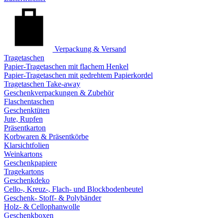
Verpackung & Versand
Tragetaschen
Papier-Tragetaschen mit flachem Henkel
Papier-Tragetaschen mit gedrehtem Papierkordel
Tragetaschen Take-away
Geschenkverpackungen & Zubehör
Flaschentaschen
Geschenktüten
Jute, Rupfen
Präsentkarton
Korbwaren & Präsentkörbe
Klarsichtfolien
Weinkartons
Geschenkpapiere
Tragekartons
Geschenkdeko
Cello-, Kreuz-, Flach- und Blockbodenbeutel
Geschenk- Stoff- & Polybänder
Holz- & Cellophanwolle
Geschenkboxen