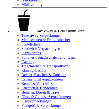
Garderoben
Mülltrennung
Take-away & Lebensmittelverp.
Take-away Verpackungen
Menüschalen & Feinkostbecher
Siegelschalen
Sandwich-Verpackungen
Pizzakartons
Pommes-, Snackschalen und -tüten
Catering
Tragetaschen & Transportboxen
Einweg-Geschirr
Becher, Flaschen & Zubehör
Lebensmittelverpackungen
Beutel & Verschlüsse
Etiketten & Banderolen
Behälter, Dosen & Trays
Obst- & Gemüse-Verpackungen
Fischverpackungen
Feingebäck-Verpackungen