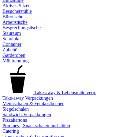
Bürostühle
Aktives Sitzen
Besucherstühle
Bürotische
Arbeitstische
Besprechungstische
Stauraum
Schränke
Container
Zubehör
Garderoben
Mülltrennung
Take-away & Lebensmittelverp.
Take-away Verpackungen
Menüschalen & Feinkostbecher
Siegelschalen
Sandwich-Verpackungen
Pizzakartons
Pommes-, Snackschalen und -tüten
Catering
Tragetaschen & Transportboxen