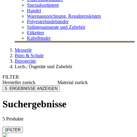
Spezialsortiment
Handel
Warenauszeichnung, Regalpreisleisten
Polyesterbindebänder
Splintenapparate und Zubehör
Etiketten
Kabelbinder
Messerle
Büro & Schule
Bürogeräte
Loch-, Ösgeräte und Zubehör
FILTER
Hersteller
zurück
Material
zurück
MESSERLE
Metall
5
ERGEBNISSE ANZEIGEN
Rapid
Stahl
Aluminium
Suchergebnisse
Kunststoff
5 Produkte
1
FILTER