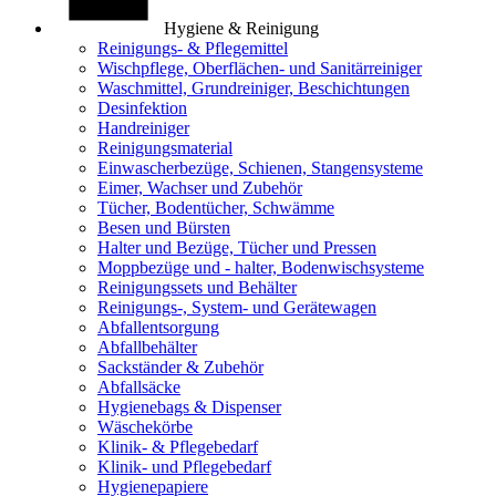
Hygiene & Reinigung
Reinigungs- & Pflegemittel
Wischpflege, Oberflächen- und Sanitärreiniger
Waschmittel, Grundreiniger, Beschichtungen
Desinfektion
Handreiniger
Reinigungsmaterial
Einwascherbezüge, Schienen, Stangensysteme
Eimer, Wachser und Zubehör
Tücher, Bodentücher, Schwämme
Besen und Bürsten
Halter und Bezüge, Tücher und Pressen
Moppbezüge und - halter, Bodenwischsysteme
Reinigungssets und Behälter
Reinigungs-, System- und Gerätewagen
Abfallentsorgung
Abfallbehälter
Sackständer & Zubehör
Abfallsäcke
Hygienebags & Dispenser
Wäschekörbe
Klinik- & Pflegebedarf
Klinik- und Pflegebedarf
Hygienepapiere