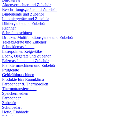
Bürogeräte
Aktenvernichter und Zubehör
Beschriftungsgeräte und Zubehör
Bindegeräte und Zubehör
Laminiergeräte und Zubehör
Diktiergeräte und Zubehör
Rechner
Schreibmaschinen
Drucker, Multifunktionsgeräte und Zubehör
Telefaxgeräte und Zubehör
Schneidemaschinen
Laserpointer, Zeigestäbe
Loch-, Ösgeräte und Zubehör
Falzmaschinen und Zubehör
Frankiermaschinen und Zubehör
Prüfgeräte
Geldzählmaschinen
Produkte fürs Raumklima
Farbbänder & Thermorollen
Thermotransferrollen
Speichermedien
Farbbänder
Zubehör
Schulbedarf
Hefte, Einbände