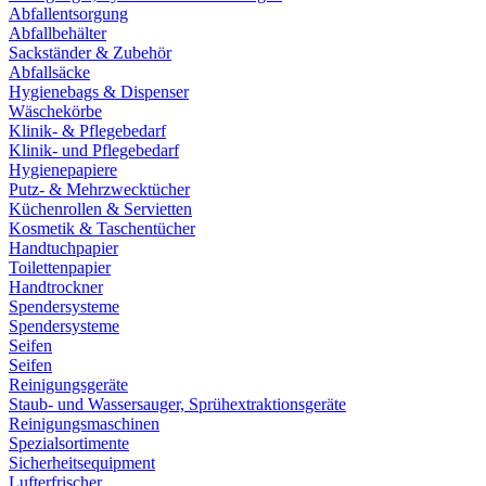
Abfallentsorgung
Abfallbehälter
Sackständer & Zubehör
Abfallsäcke
Hygienebags & Dispenser
Wäschekörbe
Klinik- & Pflegebedarf
Klinik- und Pflegebedarf
Hygienepapiere
Putz- & Mehrzwecktücher
Küchenrollen & Servietten
Kosmetik & Taschentücher
Handtuchpapier
Toilettenpapier
Handtrockner
Spendersysteme
Spendersysteme
Seifen
Seifen
Reinigungsgeräte
Staub- und Wassersauger, Sprühextraktionsgeräte
Reinigungsmaschinen
Spezialsortimente
Sicherheitsequipment
Lufterfrischer