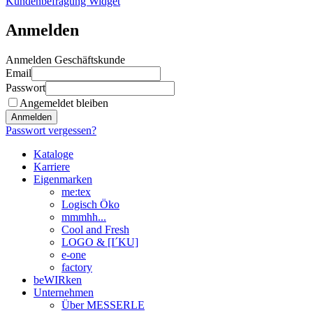
Kundenbefragung Widget
Anmelden
Anmelden Geschäftskunde
Email
Passwort
Angemeldet bleiben
Anmelden
Passwort vergessen?
Kataloge
Karriere
Eigenmarken
me:tex
Logisch Öko
mmmhh...
Cool and Fresh
LOGO & [I´KU]
e-one
factory
beWIRken
Unternehmen
Über MESSERLE