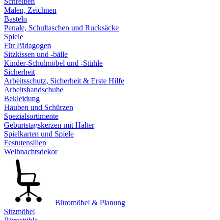
Schreiben
Malen, Zeichnen
Basteln
Penale, Schultaschen und Rucksäcke
Spiele
Für Pädagogen
Sitzkissen und -bälle
Kinder-Schulmöbel und -Stühle
Sicherheit
Arbeitsschutz, Sicherheit & Erste Hilfe
Arbeitshandschuhe
Bekleidung
Hauben und Schürzen
Spezialsortimente
Geburtstagskerzen mit Halter
Spielkarten und Spiele
Festutensilien
Weihnachtsdekor
Büromöbel & Planung
Sitzmöbel