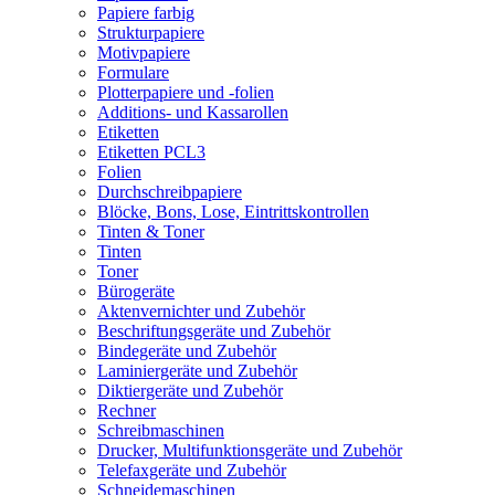
Papiere farbig
Strukturpapiere
Motivpapiere
Formulare
Plotterpapiere und -folien
Additions- und Kassarollen
Etiketten
Etiketten PCL3
Folien
Durchschreibpapiere
Blöcke, Bons, Lose, Eintrittskontrollen
Tinten & Toner
Tinten
Toner
Bürogeräte
Aktenvernichter und Zubehör
Beschriftungsgeräte und Zubehör
Bindegeräte und Zubehör
Laminiergeräte und Zubehör
Diktiergeräte und Zubehör
Rechner
Schreibmaschinen
Drucker, Multifunktionsgeräte und Zubehör
Telefaxgeräte und Zubehör
Schneidemaschinen