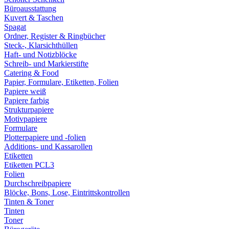
Büroausstattung
Kuvert & Taschen
Spagat
Ordner, Register & Ringbücher
Steck-, Klarsichthüllen
Haft- und Notizblöcke
Schreib- und Markierstifte
Catering & Food
Papier, Formulare, Etiketten, Folien
Papiere weiß
Papiere farbig
Strukturpapiere
Motivpapiere
Formulare
Plotterpapiere und -folien
Additions- und Kassarollen
Etiketten
Etiketten PCL3
Folien
Durchschreibpapiere
Blöcke, Bons, Lose, Eintrittskontrollen
Tinten & Toner
Tinten
Toner