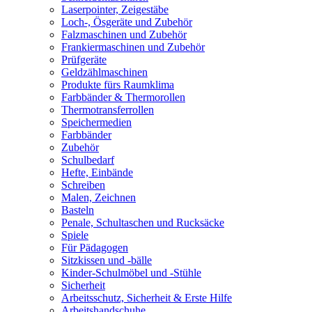
Laserpointer, Zeigestäbe
Loch-, Ösgeräte und Zubehör
Falzmaschinen und Zubehör
Frankiermaschinen und Zubehör
Prüfgeräte
Geldzählmaschinen
Produkte fürs Raumklima
Farbbänder & Thermorollen
Thermotransferrollen
Speichermedien
Farbbänder
Zubehör
Schulbedarf
Hefte, Einbände
Schreiben
Malen, Zeichnen
Basteln
Penale, Schultaschen und Rucksäcke
Spiele
Für Pädagogen
Sitzkissen und -bälle
Kinder-Schulmöbel und -Stühle
Sicherheit
Arbeitsschutz, Sicherheit & Erste Hilfe
Arbeitshandschuhe