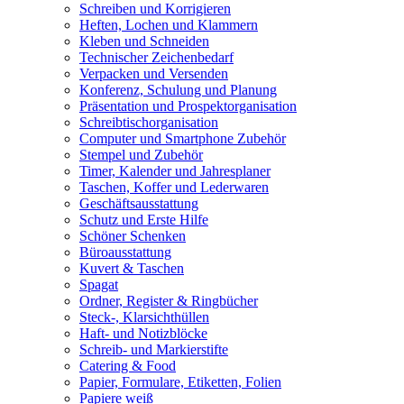
Schreiben und Korrigieren
Heften, Lochen und Klammern
Kleben und Schneiden
Technischer Zeichenbedarf
Verpacken und Versenden
Konferenz, Schulung und Planung
Präsentation und Prospektorganisation
Schreibtischorganisation
Computer und Smartphone Zubehör
Stempel und Zubehör
Timer, Kalender und Jahresplaner
Taschen, Koffer und Lederwaren
Geschäftsausstattung
Schutz und Erste Hilfe
Schöner Schenken
Büroausstattung
Kuvert & Taschen
Spagat
Ordner, Register & Ringbücher
Steck-, Klarsichthüllen
Haft- und Notizblöcke
Schreib- und Markierstifte
Catering & Food
Papier, Formulare, Etiketten, Folien
Papiere weiß