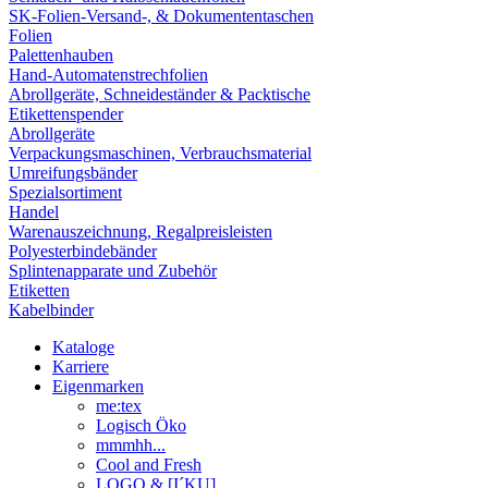
SK-Folien-Versand-, & Dokumententaschen
Folien
Palettenhauben
Hand-Automatenstrechfolien
Abrollgeräte, Schneideständer & Packtische
Etikettenspender
Abrollgeräte
Verpackungsmaschinen, Verbrauchsmaterial
Umreifungsbänder
Spezialsortiment
Handel
Warenauszeichnung, Regalpreisleisten
Polyesterbindebänder
Splintenapparate und Zubehör
Etiketten
Kabelbinder
Kataloge
Karriere
Eigenmarken
me:tex
Logisch Öko
mmmhh...
Cool and Fresh
LOGO & [I´KU]