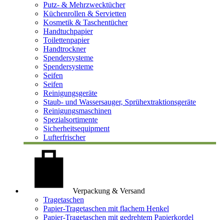
Putz- & Mehrzwecktücher
Küchenrollen & Servietten
Kosmetik & Taschentücher
Handtuchpapier
Toilettenpapier
Handtrockner
Spendersysteme
Spendersysteme
Seifen
Seifen
Reinigungsgeräte
Staub- und Wassersauger, Sprühextraktionsgeräte
Reinigungsmaschinen
Spezialsortimente
Sicherheitsequipment
Lufterfrischer
Verpackung & Versand
Tragetaschen
Papier-Tragetaschen mit flachem Henkel
Papier-Tragetaschen mit gedrehtem Papierkordel