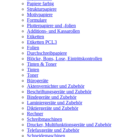
Papiere farbig
Strukturpapiere
Motivpapiere
Formulare
Plotterpapiere und -folien
Additions- und Kassarollen
Etiketten
Etiketten PCL3
Folien
Durchschreibpapiere
Blöcke, Bons, Lose, Eintrittskontrollen
Tinten & Toner
Tinten
Toner
Bürogeräte
Aktenvernichter und Zubehör
Beschriftungsgeräte und Zubehör
Bindegeräte und Zubehör
Laminiergeräte und Zubehör
Diktiergeräte und Zubehör
Rechner
Schreibmaschinen
Drucker, Multifunktionsgeräte und Zubehör
Telefaxgeräte und Zubehör
Schneidemaschinen