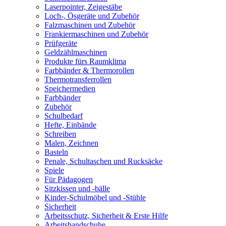
Laserpointer, Zeigestäbe
Loch-, Ösgeräte und Zubehör
Falzmaschinen und Zubehör
Frankiermaschinen und Zubehör
Prüfgeräte
Geldzählmaschinen
Produkte fürs Raumklima
Farbbänder & Thermorollen
Thermotransferrollen
Speichermedien
Farbbänder
Zubehör
Schulbedarf
Hefte, Einbände
Schreiben
Malen, Zeichnen
Basteln
Penale, Schultaschen und Rucksäcke
Spiele
Für Pädagogen
Sitzkissen und -bälle
Kinder-Schulmöbel und -Stühle
Sicherheit
Arbeitsschutz, Sicherheit & Erste Hilfe
Arbeitshandschuhe