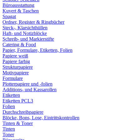
Büroausstattung
Kuvert & Taschen
Spagat
Ordner, Register & Ringbücher
Steck-, Klarsichthüllen
Haft- und Notizblöcke
Schreib- und Markierstifte
Catering & Food
Papier, Formulare, Etiketten, Folien
Papiere weiß
Papiere farbig
Strukturpapiere
Motivpapiere
Formulare
Plotterpapiere und -folien
Additions- und Kassarollen
Etiketten
Etiketten PCL3
Folien
Durchschreibpapiere
Blöcke, Bons, Lose, Eintrittskontrollen
Tinten & Toner
Tinten
Toner