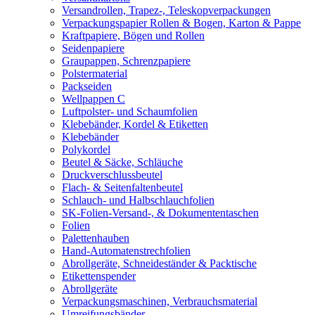
Versandrollen, Trapez-, Teleskopverpackungen
Verpackungspapier Rollen & Bogen, Karton & Pappe
Kraftpapiere, Bögen und Rollen
Seidenpapiere
Graupappen, Schrenzpapiere
Polstermaterial
Packseiden
Wellpappen C
Luftpolster- und Schaumfolien
Klebebänder, Kordel & Etiketten
Klebebänder
Polykordel
Beutel & Säcke, Schläuche
Druckverschlussbeutel
Flach- & Seitenfaltenbeutel
Schlauch- und Halbschlauchfolien
SK-Folien-Versand-, & Dokumententaschen
Folien
Palettenhauben
Hand-Automatenstrechfolien
Abrollgeräte, Schneideständer & Packtische
Etikettenspender
Abrollgeräte
Verpackungsmaschinen, Verbrauchsmaterial
Umreifungsbänder