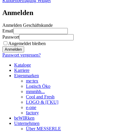
Kundenbefragung Widget
Anmelden
Anmelden Geschäftskunde
Email
Passwort
Angemeldet bleiben
Anmelden
Passwort vergessen?
Kataloge
Karriere
Eigenmarken
me:tex
Logisch Öko
mmmhh...
Cool and Fresh
LOGO & [I´KU]
e-one
factory
beWIRken
Unternehmen
Über MESSERLE