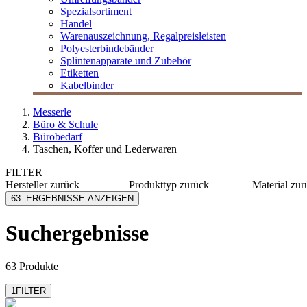
Spezialsortiment
Handel
Warenauszeichnung, Regalpreisleisten
Polyesterbindebänder
Splintenapparate und Zubehör
Etiketten
Kabelbinder
Messerle
Büro & Schule
Bürobedarf
Taschen, Koffer und Lederwaren
FILTER
Hersteller
zurück
Produkttyp
zurück
Material
zur
Alassio
Notizblöcke
Polyeste
63
ERGEBNISSE ANZEIGEN
Alumaxx
Schreibmappe
Kunstled
Dufco
Umhängetaschen
Leder
Suchergebnisse
Leitz
Nylon
Lightpak
Alumini
mehr anzeigen
mehr anzeig
63 Produkte
1
FILTER