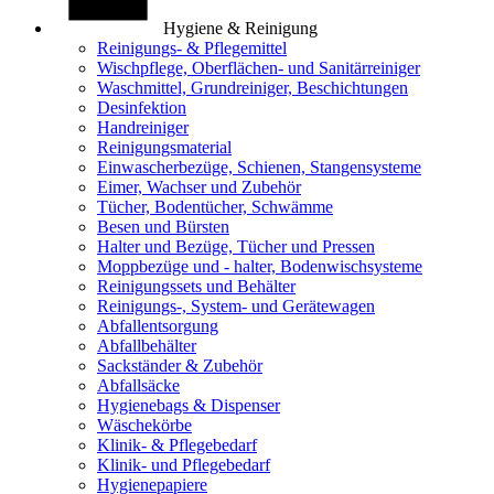
Hygiene & Reinigung
Reinigungs- & Pflegemittel
Wischpflege, Oberflächen- und Sanitärreiniger
Waschmittel, Grundreiniger, Beschichtungen
Desinfektion
Handreiniger
Reinigungsmaterial
Einwascherbezüge, Schienen, Stangensysteme
Eimer, Wachser und Zubehör
Tücher, Bodentücher, Schwämme
Besen und Bürsten
Halter und Bezüge, Tücher und Pressen
Moppbezüge und - halter, Bodenwischsysteme
Reinigungssets und Behälter
Reinigungs-, System- und Gerätewagen
Abfallentsorgung
Abfallbehälter
Sackständer & Zubehör
Abfallsäcke
Hygienebags & Dispenser
Wäschekörbe
Klinik- & Pflegebedarf
Klinik- und Pflegebedarf
Hygienepapiere