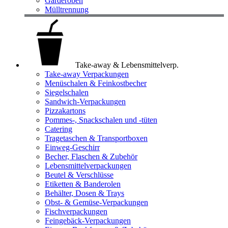
Garderoben
Mülltrennung
Take-away & Lebensmittelverp.
Take-away Verpackungen
Menüschalen & Feinkostbecher
Siegelschalen
Sandwich-Verpackungen
Pizzakartons
Pommes-, Snackschalen und -tüten
Catering
Tragetaschen & Transportboxen
Einweg-Geschirr
Becher, Flaschen & Zubehör
Lebensmittelverpackungen
Beutel & Verschlüsse
Etiketten & Banderolen
Behälter, Dosen & Trays
Obst- & Gemüse-Verpackungen
Fischverpackungen
Feingebäck-Verpackungen