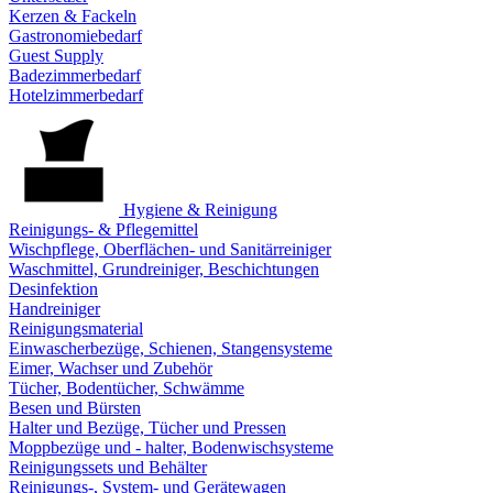
Kerzen & Fackeln
Gastronomiebedarf
Guest Supply
Badezimmerbedarf
Hotelzimmerbedarf
Hygiene & Reinigung
Reinigungs- & Pflegemittel
Wischpflege, Oberflächen- und Sanitärreiniger
Waschmittel, Grundreiniger, Beschichtungen
Desinfektion
Handreiniger
Reinigungsmaterial
Einwascherbezüge, Schienen, Stangensysteme
Eimer, Wachser und Zubehör
Tücher, Bodentücher, Schwämme
Besen und Bürsten
Halter und Bezüge, Tücher und Pressen
Moppbezüge und - halter, Bodenwischsysteme
Reinigungssets und Behälter
Reinigungs-, System- und Gerätewagen