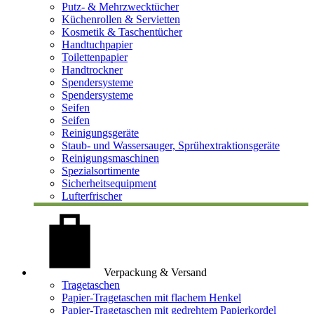
Putz- & Mehrzwecktücher
Küchenrollen & Servietten
Kosmetik & Taschentücher
Handtuchpapier
Toilettenpapier
Handtrockner
Spendersysteme
Spendersysteme
Seifen
Seifen
Reinigungsgeräte
Staub- und Wassersauger, Sprühextraktionsgeräte
Reinigungsmaschinen
Spezialsortimente
Sicherheitsequipment
Lufterfrischer
Verpackung & Versand
Tragetaschen
Papier-Tragetaschen mit flachem Henkel
Papier-Tragetaschen mit gedrehtem Papierkordel