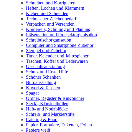
Schreiben und Korrigieren
Heften, Lochen und Klammern
Kleben und Schneiden
Technischer Zeichenbedarf
Verpacken und Versenden
Konferenz, Schulung und Planung
Präsentation und Prospektorganisation
Schreibtischorganisation
Computer und Smartphone Zubehör
Stempel und Zubehör
Timer, Kalender und Jahresplaner
Taschen, Koffer und Lederwaren
Geschäftsausstattung
Schutz und Erste Hilfe
Schöner Schenken
Büroausstattung
Kuvert & Taschen
Spagat
Ordner, Register & Ringbücher
Steck-, Klarsichthüllen
Haft- und Notizblöcke
Schreib- und Markierstifte
Catering & Food
Papier, Formulare, Etiketten, Folien
Papiere weiß