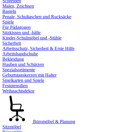
Schreiben
Malen, Zeichnen
Basteln
Penale, Schultaschen und Rucksäcke
Spiele
Für Pädagogen
Sitzkissen und -bälle
Kinder-Schulmöbel und -Stühle
Sicherheit
Arbeitsschutz, Sicherheit & Erste Hilfe
Arbeitshandschuhe
Bekleidung
Hauben und Schürzen
Spezialsortimente
Geburtstagskerzen mit Halter
Spielkarten und Spiele
Festutensilien
Weihnachtsdekor
Büromöbel & Planung
Sitzmöbel