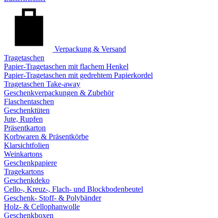
Verpackung & Versand
Tragetaschen
Papier-Tragetaschen mit flachem Henkel
Papier-Tragetaschen mit gedrehtem Papierkordel
Tragetaschen Take-away
Geschenkverpackungen & Zubehör
Flaschentaschen
Geschenktüten
Jute, Rupfen
Präsentkarton
Korbwaren & Präsentkörbe
Klarsichtfolien
Weinkartons
Geschenkpapiere
Tragekartons
Geschenkdeko
Cello-, Kreuz-, Flach- und Blockbodenbeutel
Geschenk- Stoff- & Polybänder
Holz- & Cellophanwolle
Geschenkboxen