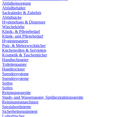
Abfallentsorgung
Abfallbehälter
Sackständer & Zubehör
Abfallsäcke
Hygienebags & Dispenser
Wäschekörbe
Klinik- & Pflegebedarf
Klinik- und Pflegebedarf
Hygienepapiere
Putz- & Mehrzwecktücher
Küchenrollen & Servietten
Kosmetik & Taschentücher
Handtuchpapier
Toilettenpapier
Handtrockner
Spendersysteme
Spendersysteme
Seifen
Seifen
Reinigungsgeräte
Staub- und Wassersauger, Sprühextraktionsgeräte
Reinigungsmaschinen
Spezialsortimente
Sicherheitsequipment
Lufterfrischer