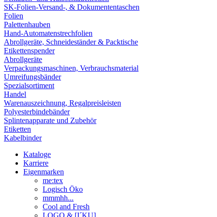
SK-Folien-Versand-, & Dokumententaschen
Folien
Palettenhauben
Hand-Automatenstrechfolien
Abrollgeräte, Schneideständer & Packtische
Etikettenspender
Abrollgeräte
Verpackungsmaschinen, Verbrauchsmaterial
Umreifungsbänder
Spezialsortiment
Handel
Warenauszeichnung, Regalpreisleisten
Polyesterbindebänder
Splintenapparate und Zubehör
Etiketten
Kabelbinder
Kataloge
Karriere
Eigenmarken
me:tex
Logisch Öko
mmmhh...
Cool and Fresh
LOGO & [I´KU]