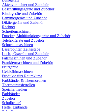
Bürogeräte
Aktenvernichter und Zubehör
Beschriftungsgeräte und Zubehör
Bindegeräte und Zubehör
Laminiergeräte und Zubehör
Diktiergeräte und Zubehör
Rechner
Schreibmaschinen
Drucker, Multifunktionsgeräte und Zubehör
Telefaxgeräte und Zubehör
Schneidemaschinen
Laserpointer, Zeigestäbe
Loch-, Ösgeräte und Zubehör
Falzmaschinen und Zubehör
Frankiermaschinen und Zubehör
Prüfgeräte
Geldzählmaschinen
Produkte fürs Raumklima
Farbbänder & Thermorollen
Thermotransferrollen
Speichermedien
Farbbänder
Zubehör
Schulbedarf
Hefte, Einbände