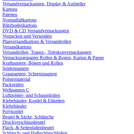
Versandverpackungen, Display & Aufsteller
Kartons
Paletten
Normalfaltkartons
Blitzbodenkartons
DVD & CD Versandverpackungen
Verpacken und Versenden
Planversandkartons & Versandrollen
Versandkartons
Versandrollen, Trapez-, Teleskopverpackungen
Verpackungspapier Rollen & Bogen, Karton & Pappe
Kraftpapiere, Bögen und Rollen
Seidenpapiere
Graupappen, Schrenzpapiere
Polstermaterial
Packseiden
Wellpappen C
Luftpolster- und Schaumfolien
Klebebänder, Kordel & Etiketten
Klebebänder
Polykordel
Beutel & Säcke, Schläuche
Druckverschlussbeutel
Flach- & Seitenfaltenbeutel
Schlauch- und Halbschlauchfolien