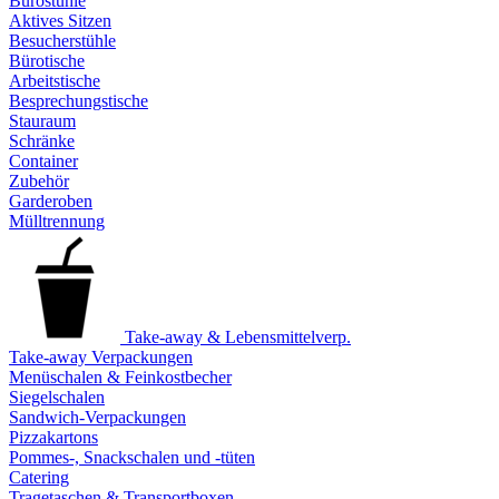
Bürostühle
Aktives Sitzen
Besucherstühle
Bürotische
Arbeitstische
Besprechungstische
Stauraum
Schränke
Container
Zubehör
Garderoben
Mülltrennung
Take-away & Lebensmittelverp.
Take-away Verpackungen
Menüschalen & Feinkostbecher
Siegelschalen
Sandwich-Verpackungen
Pizzakartons
Pommes-, Snackschalen und -tüten
Catering
Tragetaschen & Transportboxen