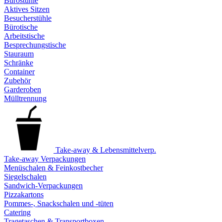
Bürostühle
Aktives Sitzen
Besucherstühle
Bürotische
Arbeitstische
Besprechungstische
Stauraum
Schränke
Container
Zubehör
Garderoben
Mülltrennung
Take-away & Lebensmittelverp.
Take-away Verpackungen
Menüschalen & Feinkostbecher
Siegelschalen
Sandwich-Verpackungen
Pizzakartons
Pommes-, Snackschalen und -tüten
Catering
Tragetaschen & Transportboxen