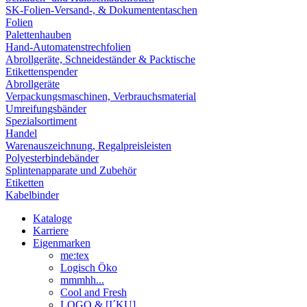
SK-Folien-Versand-, & Dokumententaschen
Folien
Palettenhauben
Hand-Automatenstrechfolien
Abrollgeräte, Schneideständer & Packtische
Etikettenspender
Abrollgeräte
Verpackungsmaschinen, Verbrauchsmaterial
Umreifungsbänder
Spezialsortiment
Handel
Warenauszeichnung, Regalpreisleisten
Polyesterbindebänder
Splintenapparate und Zubehör
Etiketten
Kabelbinder
Kataloge
Karriere
Eigenmarken
me:tex
Logisch Öko
mmmhh...
Cool and Fresh
LOGO & [I´KU]