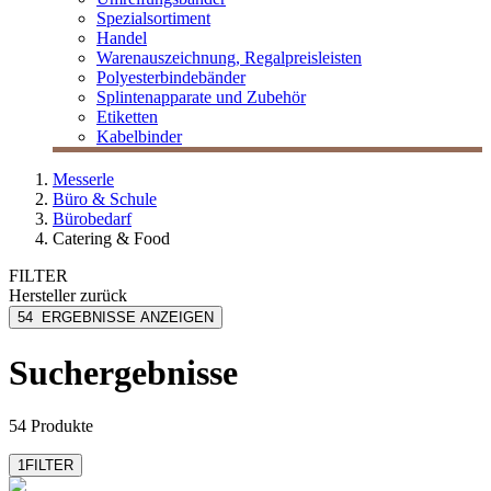
Spezialsortiment
Handel
Warenauszeichnung, Regalpreisleisten
Polyesterbindebänder
Splintenapparate und Zubehör
Etiketten
Kabelbinder
Messerle
Büro & Schule
Bürobedarf
Catering & Food
FILTER
Hersteller
zurück
Agrana
54
ERGEBNISSE ANZEIGEN
Amann Kaffee
Chicco Dòro
Suchergebnisse
Emmi
Eza
mehr anzeigen
54 Produkte
1
FILTER