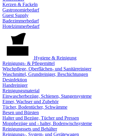
Kerzen & Fackeln
Gastronomiebedarf
Guest Supply
Badezimmerbedarf
Hotelzimmerbedarf
Hygiene & Reinigung
Reinigungs- & Pflegemittel
Wischpflege, Oberflächen- und Sanitärreiniger
Waschmittel, Grundreiniger, Beschichtungen
Desinfektion
Handreiniger
Reinigungsmaterial
Einwascherbezüge, Schienen, Stangensysteme
Eimer, Wachser und Zubehör
Tücher, Bodentücher, Schwämme
Besen und Bürsten
Halter und Bezüge, Tücher und Pressen
Moppbezüge und - halter, Bodenwischsysteme
Reinigungssets und Behälter
Reinigungs-, System- und Gerätewagen