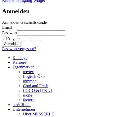
Kundenbefragung Widget
Anmelden
Anmelden Geschäftskunde
Email
Passwort
Angemeldet bleiben
Anmelden
Passwort vergessen?
Kataloge
Karriere
Eigenmarken
me:tex
Logisch Öko
mmmhh...
Cool and Fresh
LOGO & [I´KU]
e-one
factory
beWIRken
Unternehmen
Über MESSERLE