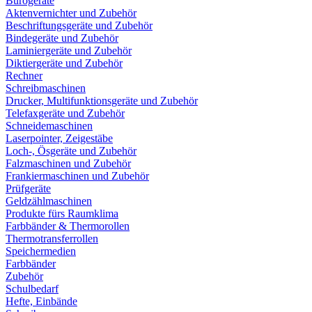
Bürogeräte
Aktenvernichter und Zubehör
Beschriftungsgeräte und Zubehör
Bindegeräte und Zubehör
Laminiergeräte und Zubehör
Diktiergeräte und Zubehör
Rechner
Schreibmaschinen
Drucker, Multifunktionsgeräte und Zubehör
Telefaxgeräte und Zubehör
Schneidemaschinen
Laserpointer, Zeigestäbe
Loch-, Ösgeräte und Zubehör
Falzmaschinen und Zubehör
Frankiermaschinen und Zubehör
Prüfgeräte
Geldzählmaschinen
Produkte fürs Raumklima
Farbbänder & Thermorollen
Thermotransferrollen
Speichermedien
Farbbänder
Zubehör
Schulbedarf
Hefte, Einbände