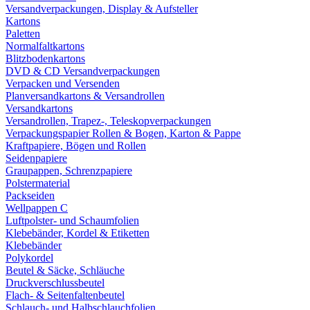
Versandverpackungen, Display & Aufsteller
Kartons
Paletten
Normalfaltkartons
Blitzbodenkartons
DVD & CD Versandverpackungen
Verpacken und Versenden
Planversandkartons & Versandrollen
Versandkartons
Versandrollen, Trapez-, Teleskopverpackungen
Verpackungspapier Rollen & Bogen, Karton & Pappe
Kraftpapiere, Bögen und Rollen
Seidenpapiere
Graupappen, Schrenzpapiere
Polstermaterial
Packseiden
Wellpappen C
Luftpolster- und Schaumfolien
Klebebänder, Kordel & Etiketten
Klebebänder
Polykordel
Beutel & Säcke, Schläuche
Druckverschlussbeutel
Flach- & Seitenfaltenbeutel
Schlauch- und Halbschlauchfolien