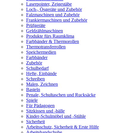
Laserpointer, Zeigestäbe
Loch-, Ösgeräte und Zubehör
Falzmaschinen und Zubehör
Frankiermaschinen und Zubehör
Prüfgeräte
Geldzählmaschinen
Produkte fürs Raumklima
Farbbänder & Thermorollen
Thermotransferrollen
Speichermedien
Farbbänder
Zubehör
Schulbedarf
Hefte, Einbände
Schreiben
Malen, Zeichnen
Basteln
Penale, Schultaschen und Rucksäcke
Spiele
Für Pädagogen
Sitzkissen und -bälle
Kinder-Schulmöbel und -Stühle
Sicherheit
Arbeitsschutz, Sicherheit & Erste Hilfe
Arbeitshandschuhe