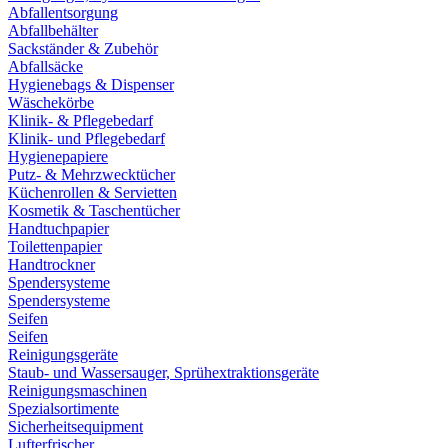
Abfallentsorgung
Abfallbehälter
Sackständer & Zubehör
Abfallsäcke
Hygienebags & Dispenser
Wäschekörbe
Klinik- & Pflegebedarf
Klinik- und Pflegebedarf
Hygienepapiere
Putz- & Mehrzwecktücher
Küchenrollen & Servietten
Kosmetik & Taschentücher
Handtuchpapier
Toilettenpapier
Handtrockner
Spendersysteme
Spendersysteme
Seifen
Seifen
Reinigungsgeräte
Staub- und Wassersauger, Sprühextraktionsgeräte
Reinigungsmaschinen
Spezialsortimente
Sicherheitsequipment
Lufterfrischer