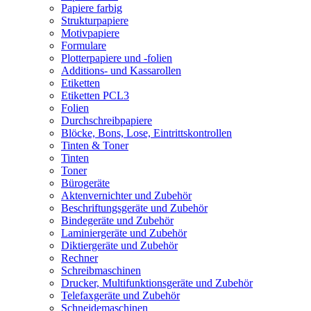
Papiere farbig
Strukturpapiere
Motivpapiere
Formulare
Plotterpapiere und -folien
Additions- und Kassarollen
Etiketten
Etiketten PCL3
Folien
Durchschreibpapiere
Blöcke, Bons, Lose, Eintrittskontrollen
Tinten & Toner
Tinten
Toner
Bürogeräte
Aktenvernichter und Zubehör
Beschriftungsgeräte und Zubehör
Bindegeräte und Zubehör
Laminiergeräte und Zubehör
Diktiergeräte und Zubehör
Rechner
Schreibmaschinen
Drucker, Multifunktionsgeräte und Zubehör
Telefaxgeräte und Zubehör
Schneidemaschinen