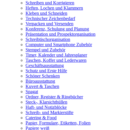
Schreiben und Korrigieren
Heften, Lochen und Klammern
Kleben und Schneiden
Technischer Zeichenbedarf
Verpacken und Versenden
Konferenz, Schulung und Planung
Präsentation und Prospektorganisation
Schreibtischorganisation
Computer und Smartphone Zubehör
Stempel und Zubehör
Timer, Kalender und Jahresplaner
Taschen, Koffer und Lederwaren
Geschäftsausstattung
Schutz und Erste Hilfe
Schöner Schenken
Büroausstattung
Kuvert & Taschen
Spagat
Ordner, Register & Ringbücher
Steck-, Klarsichthüllen
Haft- und Notizblöcke
Schreib- und Markierstifte
Catering & Food
Papier, Formulare, Etiketten, Folien
Papiere weiß