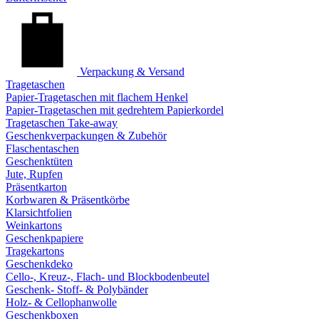
Verpackung & Versand
Tragetaschen
Papier-Tragetaschen mit flachem Henkel
Papier-Tragetaschen mit gedrehtem Papierkordel
Tragetaschen Take-away
Geschenkverpackungen & Zubehör
Flaschentaschen
Geschenktüten
Jute, Rupfen
Präsentkarton
Korbwaren & Präsentkörbe
Klarsichtfolien
Weinkartons
Geschenkpapiere
Tragekartons
Geschenkdeko
Cello-, Kreuz-, Flach- und Blockbodenbeutel
Geschenk- Stoff- & Polybänder
Holz- & Cellophanwolle
Geschenkboxen