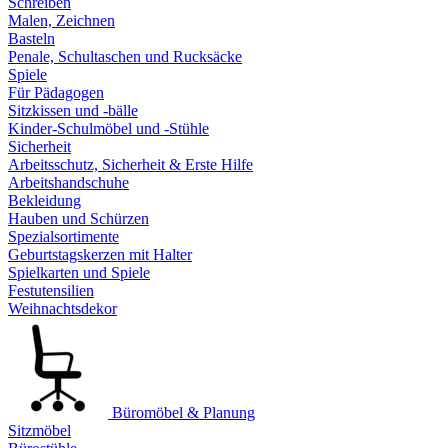
Schreiben
Malen, Zeichnen
Basteln
Penale, Schultaschen und Rucksäcke
Spiele
Für Pädagogen
Sitzkissen und -bälle
Kinder-Schulmöbel und -Stühle
Sicherheit
Arbeitsschutz, Sicherheit & Erste Hilfe
Arbeitshandschuhe
Bekleidung
Hauben und Schürzen
Spezialsortimente
Geburtstagskerzen mit Halter
Spielkarten und Spiele
Festutensilien
Weihnachtsdekor
Büromöbel & Planung
Sitzmöbel