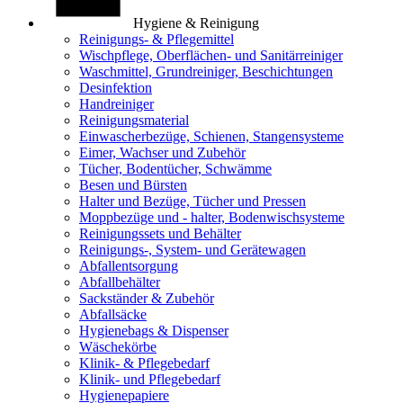
Hygiene & Reinigung
Reinigungs- & Pflegemittel
Wischpflege, Oberflächen- und Sanitärreiniger
Waschmittel, Grundreiniger, Beschichtungen
Desinfektion
Handreiniger
Reinigungsmaterial
Einwascherbezüge, Schienen, Stangensysteme
Eimer, Wachser und Zubehör
Tücher, Bodentücher, Schwämme
Besen und Bürsten
Halter und Bezüge, Tücher und Pressen
Moppbezüge und - halter, Bodenwischsysteme
Reinigungssets und Behälter
Reinigungs-, System- und Gerätewagen
Abfallentsorgung
Abfallbehälter
Sackständer & Zubehör
Abfallsäcke
Hygienebags & Dispenser
Wäschekörbe
Klinik- & Pflegebedarf
Klinik- und Pflegebedarf
Hygienepapiere