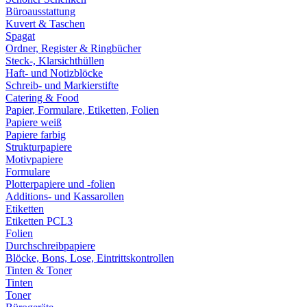
Büroausstattung
Kuvert & Taschen
Spagat
Ordner, Register & Ringbücher
Steck-, Klarsichthüllen
Haft- und Notizblöcke
Schreib- und Markierstifte
Catering & Food
Papier, Formulare, Etiketten, Folien
Papiere weiß
Papiere farbig
Strukturpapiere
Motivpapiere
Formulare
Plotterpapiere und -folien
Additions- und Kassarollen
Etiketten
Etiketten PCL3
Folien
Durchschreibpapiere
Blöcke, Bons, Lose, Eintrittskontrollen
Tinten & Toner
Tinten
Toner