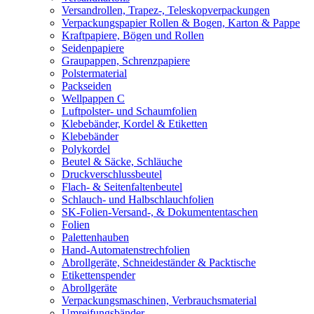
Versandrollen, Trapez-, Teleskopverpackungen
Verpackungspapier Rollen & Bogen, Karton & Pappe
Kraftpapiere, Bögen und Rollen
Seidenpapiere
Graupappen, Schrenzpapiere
Polstermaterial
Packseiden
Wellpappen C
Luftpolster- und Schaumfolien
Klebebänder, Kordel & Etiketten
Klebebänder
Polykordel
Beutel & Säcke, Schläuche
Druckverschlussbeutel
Flach- & Seitenfaltenbeutel
Schlauch- und Halbschlauchfolien
SK-Folien-Versand-, & Dokumententaschen
Folien
Palettenhauben
Hand-Automatenstrechfolien
Abrollgeräte, Schneideständer & Packtische
Etikettenspender
Abrollgeräte
Verpackungsmaschinen, Verbrauchsmaterial
Umreifungsbänder