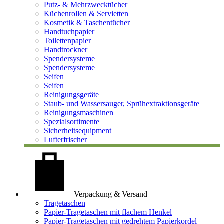
Putz- & Mehrzwecktücher
Küchenrollen & Servietten
Kosmetik & Taschentücher
Handtuchpapier
Toilettenpapier
Handtrockner
Spendersysteme
Spendersysteme
Seifen
Seifen
Reinigungsgeräte
Staub- und Wassersauger, Sprühextraktionsgeräte
Reinigungsmaschinen
Spezialsortimente
Sicherheitsequipment
Lufterfrischer
Verpackung & Versand
Tragetaschen
Papier-Tragetaschen mit flachem Henkel
Papier-Tragetaschen mit gedrehtem Papierkordel