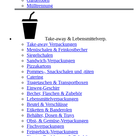
Garderoben
Mülltrennung
Take-away & Lebensmittelverp.
Take-away Verpackungen
Menüschalen & Feinkostbecher
Siegelschalen
Sandwich-Verpackungen
Pizzakartons
Pommes-, Snackschalen und -tüten
Catering
Tragetaschen & Transportboxen
Einweg-Geschirr
Becher, Flaschen & Zubehör
Lebensmittelverpackungen
Beutel & Verschlüsse
Etiketten & Banderolen
Behälter, Dosen & Trays
Obst- & Gemüse-Verpackungen
Fischverpackungen
Feingebäck-Verpackungen