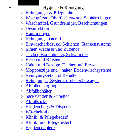
Hygiene & Reinigung
Reinigungs- & Pflegemittel
Wischpflege, Oberflächen- und Sanitärreiniger
Waschmittel, Grundreiniger, Beschichtungen
Desinfektion
Handreiniger
Reinigungsmaterial
Einwascherbezüge, Schienen, Stangensysteme
Eimer, Wachser und Zubehör
Tücher, Bodentücher, Schwämme
Besen und Bürsten
Halter und Bezüge, Tücher und Pressen
Moppbezüge und - halter, Bodenwischsysteme
Reinigungssets und Behälter
Reinigungs-, System- und Gerätewagen
Abfallentsorgung
Abfallbehälter
Sackständer & Zubehör
Abfallsäcke
Hygienebags & Dispenser
Wäschekörbe
Klinik- & Pflegebedarf
Klinik- und Pflegebedarf
Hygienepapiere