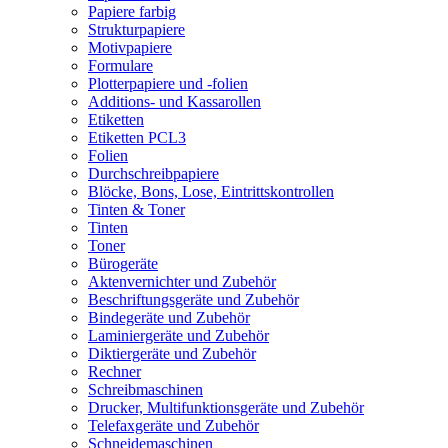
Papiere farbig
Strukturpapiere
Motivpapiere
Formulare
Plotterpapiere und -folien
Additions- und Kassarollen
Etiketten
Etiketten PCL3
Folien
Durchschreibpapiere
Blöcke, Bons, Lose, Eintrittskontrollen
Tinten & Toner
Tinten
Toner
Bürogeräte
Aktenvernichter und Zubehör
Beschriftungsgeräte und Zubehör
Bindegeräte und Zubehör
Laminiergeräte und Zubehör
Diktiergeräte und Zubehör
Rechner
Schreibmaschinen
Drucker, Multifunktionsgeräte und Zubehör
Telefaxgeräte und Zubehör
Schneidemaschinen