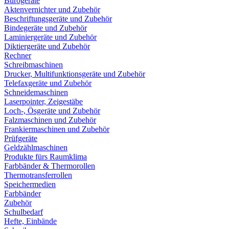
Bürogeräte
Aktenvernichter und Zubehör
Beschriftungsgeräte und Zubehör
Bindegeräte und Zubehör
Laminiergeräte und Zubehör
Diktiergeräte und Zubehör
Rechner
Schreibmaschinen
Drucker, Multifunktionsgeräte und Zubehör
Telefaxgeräte und Zubehör
Schneidemaschinen
Laserpointer, Zeigestäbe
Loch-, Ösgeräte und Zubehör
Falzmaschinen und Zubehör
Frankiermaschinen und Zubehör
Prüfgeräte
Geldzählmaschinen
Produkte fürs Raumklima
Farbbänder & Thermorollen
Thermotransferrollen
Speichermedien
Farbbänder
Zubehör
Schulbedarf
Hefte, Einbände