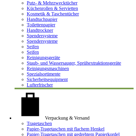
Putz- & Mehrzwecktücher
Küchenrollen & Servietten
Kosmetik & Taschentücher
Handtuchpapier
Toilettenpapier
Handtrockner
Spendersysteme
Spendersysteme
Seifen
Seifen
Reinigungsgeräte
Staub- und Wassersauger, Sprühextraktionsgeräte
Reinigungsmaschinen
Spezialsortimente
Sicherheitsequipment
Lufterfrischer
Verpackung & Versand
Tragetaschen
Papier-Tragetaschen mit flachem Henkel
Papier-Tragetaschen mit gedrehtem Papierkordel