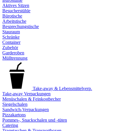
Bürostühle
Aktives Sitzen
Besucherstühle
Bürotische
Arbeitstische
Besprechungstische
Stauraum
Schränke
Container
Zubehör
Garderoben
Mülltrennung
Take-away & Lebensmittelverp.
Take-away Verpackungen
Menüschalen & Feinkostbecher
Siegelschalen
Sandwich-Verpackungen
Pizzakartons
Pommes-, Snackschalen und -tüten
Catering
Tragetaschen & Transportboxen