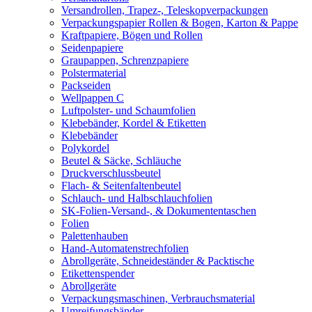
Versandrollen, Trapez-, Teleskopverpackungen
Verpackungspapier Rollen & Bogen, Karton & Pappe
Kraftpapiere, Bögen und Rollen
Seidenpapiere
Graupappen, Schrenzpapiere
Polstermaterial
Packseiden
Wellpappen C
Luftpolster- und Schaumfolien
Klebebänder, Kordel & Etiketten
Klebebänder
Polykordel
Beutel & Säcke, Schläuche
Druckverschlussbeutel
Flach- & Seitenfaltenbeutel
Schlauch- und Halbschlauchfolien
SK-Folien-Versand-, & Dokumententaschen
Folien
Palettenhauben
Hand-Automatenstrechfolien
Abrollgeräte, Schneideständer & Packtische
Etikettenspender
Abrollgeräte
Verpackungsmaschinen, Verbrauchsmaterial
Umreifungsbänder