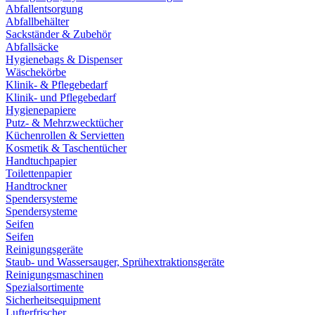
Abfallentsorgung
Abfallbehälter
Sackständer & Zubehör
Abfallsäcke
Hygienebags & Dispenser
Wäschekörbe
Klinik- & Pflegebedarf
Klinik- und Pflegebedarf
Hygienepapiere
Putz- & Mehrzwecktücher
Küchenrollen & Servietten
Kosmetik & Taschentücher
Handtuchpapier
Toilettenpapier
Handtrockner
Spendersysteme
Spendersysteme
Seifen
Seifen
Reinigungsgeräte
Staub- und Wassersauger, Sprühextraktionsgeräte
Reinigungsmaschinen
Spezialsortimente
Sicherheitsequipment
Lufterfrischer