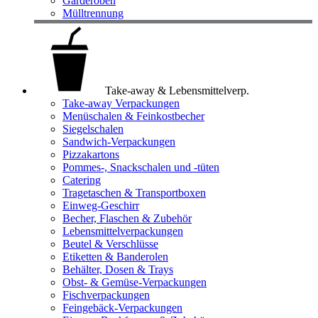
Garderoben
Mülltrennung
Take-away & Lebensmittelverp.
Take-away Verpackungen
Menüschalen & Feinkostbecher
Siegelschalen
Sandwich-Verpackungen
Pizzakartons
Pommes-, Snackschalen und -tüten
Catering
Tragetaschen & Transportboxen
Einweg-Geschirr
Becher, Flaschen & Zubehör
Lebensmittelverpackungen
Beutel & Verschlüsse
Etiketten & Banderolen
Behälter, Dosen & Trays
Obst- & Gemüse-Verpackungen
Fischverpackungen
Feingebäck-Verpackungen