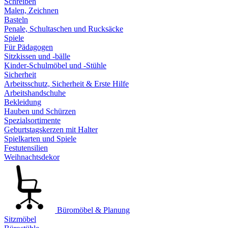
Schreiben
Malen, Zeichnen
Basteln
Penale, Schultaschen und Rucksäcke
Spiele
Für Pädagogen
Sitzkissen und -bälle
Kinder-Schulmöbel und -Stühle
Sicherheit
Arbeitsschutz, Sicherheit & Erste Hilfe
Arbeitshandschuhe
Bekleidung
Hauben und Schürzen
Spezialsortimente
Geburtstagskerzen mit Halter
Spielkarten und Spiele
Festutensilien
Weihnachtsdekor
Büromöbel & Planung
Sitzmöbel