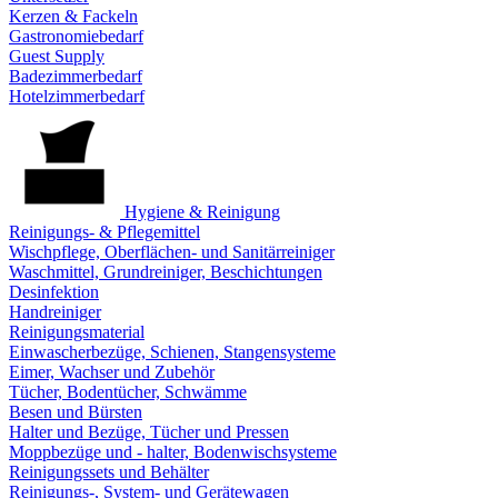
Kerzen & Fackeln
Gastronomiebedarf
Guest Supply
Badezimmerbedarf
Hotelzimmerbedarf
Hygiene & Reinigung
Reinigungs- & Pflegemittel
Wischpflege, Oberflächen- und Sanitärreiniger
Waschmittel, Grundreiniger, Beschichtungen
Desinfektion
Handreiniger
Reinigungsmaterial
Einwascherbezüge, Schienen, Stangensysteme
Eimer, Wachser und Zubehör
Tücher, Bodentücher, Schwämme
Besen und Bürsten
Halter und Bezüge, Tücher und Pressen
Moppbezüge und - halter, Bodenwischsysteme
Reinigungssets und Behälter
Reinigungs-, System- und Gerätewagen