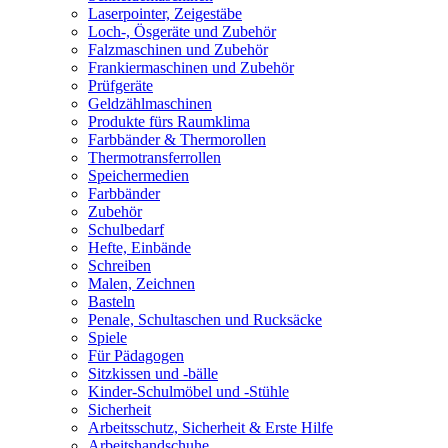
Laserpointer, Zeigestäbe
Loch-, Ösgeräte und Zubehör
Falzmaschinen und Zubehör
Frankiermaschinen und Zubehör
Prüfgeräte
Geldzählmaschinen
Produkte fürs Raumklima
Farbbänder & Thermorollen
Thermotransferrollen
Speichermedien
Farbbänder
Zubehör
Schulbedarf
Hefte, Einbände
Schreiben
Malen, Zeichnen
Basteln
Penale, Schultaschen und Rucksäcke
Spiele
Für Pädagogen
Sitzkissen und -bälle
Kinder-Schulmöbel und -Stühle
Sicherheit
Arbeitsschutz, Sicherheit & Erste Hilfe
Arbeitshandschuhe