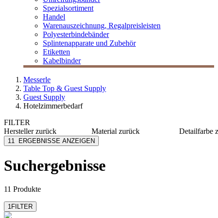
Spezialsortiment
Handel
Warenauszeichnung, Regalpreisleisten
Polyesterbindebänder
Splintenapparate und Zubehör
Etiketten
Kabelbinder
Messerle
Table Top & Guest Supply
Guest Supply
Hotelzimmerbedarf
FILTER
Hersteller
zurück
Material
zurück
Detailfarbe
Coronet
Holz
grün
11
ERGEBNISSE ANZEIGEN
Hagspiel, Fußach
Frottee
natur
MESSERLE
Polystyrol
nussbra
Suchergebnisse
Metall
schwarz
weiß
11 Produkte
1
FILTER