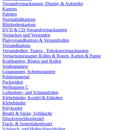
Versandverpackungen, Display & Aufsteller
Kartons
Paletten
Normalfaltkartons
Blitzbodenkartons
DVD & CD Versandverpackungen
Verpacken und Versenden
Planversandkartons & Versandrollen
Versandkartons
Versandrollen, Trapez-, Teleskopverpackungen
Verpackungspapier Rollen & Bogen, Karton & Pappe
Kraftpapiere, Bögen und Rollen
Seidenpapiere
Graupappen, Schrenzpapiere
Polstermaterial
Packseiden
Wellpappen C
Luftpolster- und Schaumfolien
Klebebänder, Kordel & Etiketten
Klebebänder
Polykordel
Beutel & Säcke, Schläuche
Druckverschlussbeutel
Flach- & Seitenfaltenbeutel
Schlauch- und Halbschlauchfolien