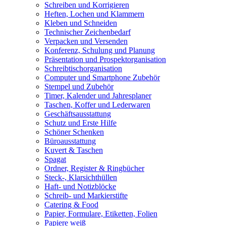
Schreiben und Korrigieren
Heften, Lochen und Klammern
Kleben und Schneiden
Technischer Zeichenbedarf
Verpacken und Versenden
Konferenz, Schulung und Planung
Präsentation und Prospektorganisation
Schreibtischorganisation
Computer und Smartphone Zubehör
Stempel und Zubehör
Timer, Kalender und Jahresplaner
Taschen, Koffer und Lederwaren
Geschäftsausstattung
Schutz und Erste Hilfe
Schöner Schenken
Büroausstattung
Kuvert & Taschen
Spagat
Ordner, Register & Ringbücher
Steck-, Klarsichthüllen
Haft- und Notizblöcke
Schreib- und Markierstifte
Catering & Food
Papier, Formulare, Etiketten, Folien
Papiere weiß