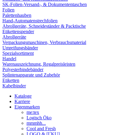
SK-Folien-Versand-, & Dokumententaschen
Folien
Palettenhauben
Hand-Automatenstrechfolien
Abrollgeräte, Schneideständer & Packtische
Etikettenspender
Abrollgeräte
Verpackungsmaschinen, Verbrauchsmaterial
Umreifungsbänder
Spezialsortiment
Handel
Warenauszeichnung, Regalpreisleisten
Polyesterbindebänder
Splintenapparate und Zubehör
Etiketten
Kabelbinder
Kataloge
Karriere
Eigenmarken
me:tex
Logisch Öko
mmmhh...
Cool and Fresh
LOGO & [I´KU]