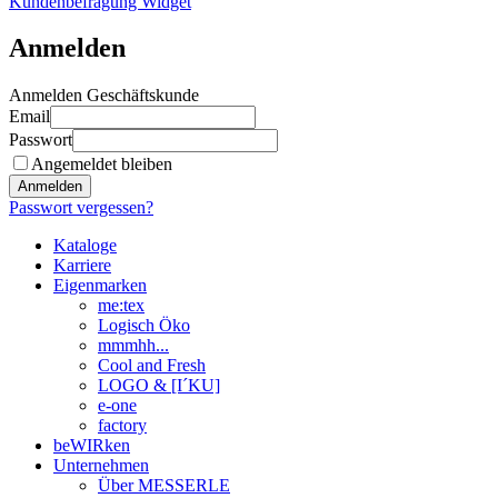
Kundenbefragung Widget
Anmelden
Anmelden Geschäftskunde
Email
Passwort
Angemeldet bleiben
Anmelden
Passwort vergessen?
Kataloge
Karriere
Eigenmarken
me:tex
Logisch Öko
mmmhh...
Cool and Fresh
LOGO & [I´KU]
e-one
factory
beWIRken
Unternehmen
Über MESSERLE