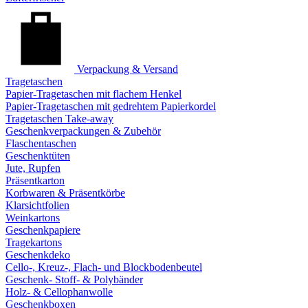
Verpackung & Versand
Tragetaschen
Papier-Tragetaschen mit flachem Henkel
Papier-Tragetaschen mit gedrehtem Papierkordel
Tragetaschen Take-away
Geschenkverpackungen & Zubehör
Flaschentaschen
Geschenktüten
Jute, Rupfen
Präsentkarton
Korbwaren & Präsentkörbe
Klarsichtfolien
Weinkartons
Geschenkpapiere
Tragekartons
Geschenkdeko
Cello-, Kreuz-, Flach- und Blockbodenbeutel
Geschenk- Stoff- & Polybänder
Holz- & Cellophanwolle
Geschenkboxen