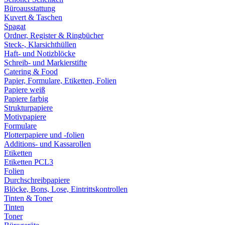
Büroausstattung
Kuvert & Taschen
Spagat
Ordner, Register & Ringbücher
Steck-, Klarsichthüllen
Haft- und Notizblöcke
Schreib- und Markierstifte
Catering & Food
Papier, Formulare, Etiketten, Folien
Papiere weiß
Papiere farbig
Strukturpapiere
Motivpapiere
Formulare
Plotterpapiere und -folien
Additions- und Kassarollen
Etiketten
Etiketten PCL3
Folien
Durchschreibpapiere
Blöcke, Bons, Lose, Eintrittskontrollen
Tinten & Toner
Tinten
Toner