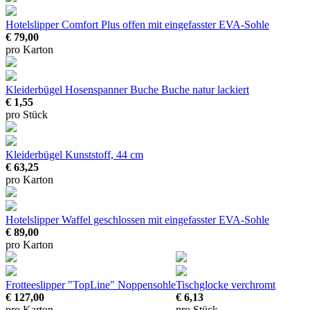
Hotelslipper Comfort Plus offen
mit eingefasster EVA-Sohle
€ 79,00
pro Karton
Kleiderbügel Hosenspanner Buche
Buche natur lackiert
€ 1,55
pro Stück
Kleiderbügel
Kunststoff, 44 cm
€ 63,25
pro Karton
Hotelslipper Waffel geschlossen
mit eingefasster EVA-Sohle
€ 89,00
pro Karton
Frotteeslipper "TopLine"
Noppensohle
Tischglocke verchromt
€ 127,00
€ 6,13
pro Karton
pro Stück