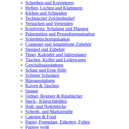
Schreiben und Korrigieren
Heften, Lochen und Klammern
Kleben und Schneiden
Technischer Zeichenbedarf
Verpacken und Versenden
Konferenz, Schulung und Planung
Präsentation und Prospektorganisation
Schreibtischorganisation
Computer und Smartphone Zubehör
Stempel und Zubehör
Timer, Kalender und Jahresplaner
Taschen, Koffer und Lederwaren
Geschäftsausstattung
Schutz und Erste Hilfe
Schöner Schenken
Büroausstattung
Kuvert & Taschen
Spagat
Ordner, Register & Ringbücher
Steck-, Klarsichthüllen
Haft- und Notizblöcke
Schreib- und Markierstifte
Catering & Food
Papier, Formulare, Etiketten, Folien
Papiere weiß