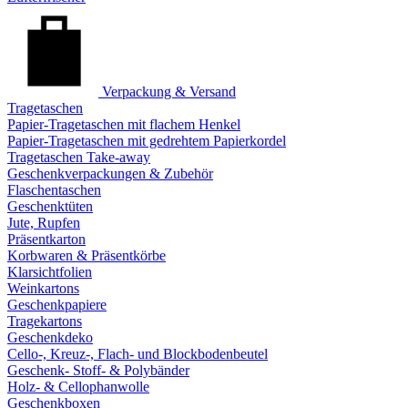
Verpackung & Versand
Tragetaschen
Papier-Tragetaschen mit flachem Henkel
Papier-Tragetaschen mit gedrehtem Papierkordel
Tragetaschen Take-away
Geschenkverpackungen & Zubehör
Flaschentaschen
Geschenktüten
Jute, Rupfen
Präsentkarton
Korbwaren & Präsentkörbe
Klarsichtfolien
Weinkartons
Geschenkpapiere
Tragekartons
Geschenkdeko
Cello-, Kreuz-, Flach- und Blockbodenbeutel
Geschenk- Stoff- & Polybänder
Holz- & Cellophanwolle
Geschenkboxen