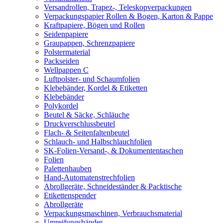
Versandrollen, Trapez-, Teleskopverpackungen
Verpackungspapier Rollen & Bogen, Karton & Pappe
Kraftpapiere, Bögen und Rollen
Seidenpapiere
Graupappen, Schrenzpapiere
Polstermaterial
Packseiden
Wellpappen C
Luftpolster- und Schaumfolien
Klebebänder, Kordel & Etiketten
Klebebänder
Polykordel
Beutel & Säcke, Schläuche
Druckverschlussbeutel
Flach- & Seitenfaltenbeutel
Schlauch- und Halbschlauchfolien
SK-Folien-Versand-, & Dokumententaschen
Folien
Palettenhauben
Hand-Automatenstrechfolien
Abrollgeräte, Schneideständer & Packtische
Etikettenspender
Abrollgeräte
Verpackungsmaschinen, Verbrauchsmaterial
Umreifungsbänder