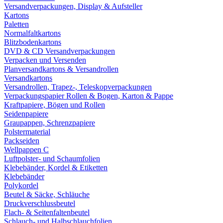
Versandverpackungen, Display & Aufsteller
Kartons
Paletten
Normalfaltkartons
Blitzbodenkartons
DVD & CD Versandverpackungen
Verpacken und Versenden
Planversandkartons & Versandrollen
Versandkartons
Versandrollen, Trapez-, Teleskopverpackungen
Verpackungspapier Rollen & Bogen, Karton & Pappe
Kraftpapiere, Bögen und Rollen
Seidenpapiere
Graupappen, Schrenzpapiere
Polstermaterial
Packseiden
Wellpappen C
Luftpolster- und Schaumfolien
Klebebänder, Kordel & Etiketten
Klebebänder
Polykordel
Beutel & Säcke, Schläuche
Druckverschlussbeutel
Flach- & Seitenfaltenbeutel
Schlauch- und Halbschlauchfolien