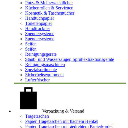
Putz- & Mehrzwecktücher
Küchenrollen & Servietten
Kosmetik & Taschentücher
Handtuchpapier
Toilettenpapier
Handtrockner
Spendersysteme
Spendersysteme
Seifen
Seifen
Reinigungsgeräte
Staub- und Wassersauger, Sprühextraktionsgeräte
Reinigungsmaschinen
Spezialsortimente
Sicherheitsequipment
Lufterfrischer
Verpackung & Versand
Tragetaschen
Papier-Tragetaschen mit flachem Henkel
Papier-Tragetaschen mit gedrehtem Papierkordel