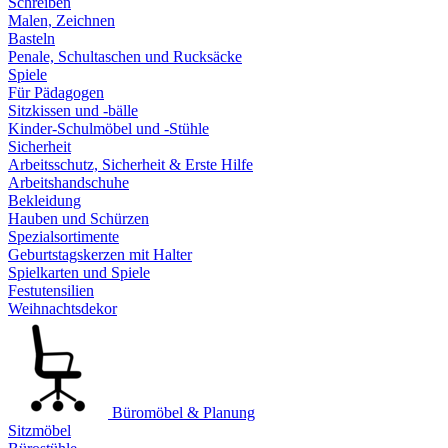
Schreiben
Malen, Zeichnen
Basteln
Penale, Schultaschen und Rucksäcke
Spiele
Für Pädagogen
Sitzkissen und -bälle
Kinder-Schulmöbel und -Stühle
Sicherheit
Arbeitsschutz, Sicherheit & Erste Hilfe
Arbeitshandschuhe
Bekleidung
Hauben und Schürzen
Spezialsortimente
Geburtstagskerzen mit Halter
Spielkarten und Spiele
Festutensilien
Weihnachtsdekor
Büromöbel & Planung
Sitzmöbel