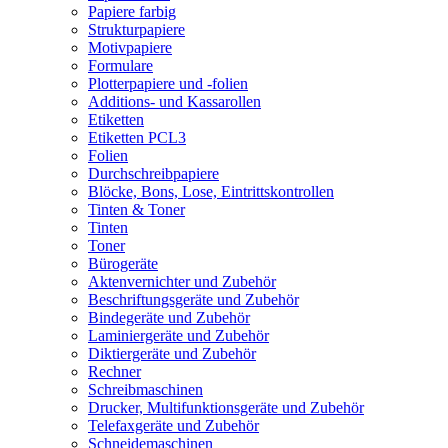
Papiere farbig
Strukturpapiere
Motivpapiere
Formulare
Plotterpapiere und -folien
Additions- und Kassarollen
Etiketten
Etiketten PCL3
Folien
Durchschreibpapiere
Blöcke, Bons, Lose, Eintrittskontrollen
Tinten & Toner
Tinten
Toner
Bürogeräte
Aktenvernichter und Zubehör
Beschriftungsgeräte und Zubehör
Bindegeräte und Zubehör
Laminiergeräte und Zubehör
Diktiergeräte und Zubehör
Rechner
Schreibmaschinen
Drucker, Multifunktionsgeräte und Zubehör
Telefaxgeräte und Zubehör
Schneidemaschinen