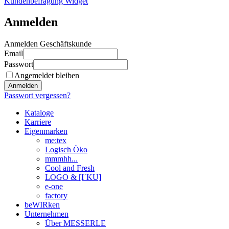
Kundenbefragung Widget
Anmelden
Anmelden Geschäftskunde
Email
Passwort
Angemeldet bleiben
Anmelden
Passwort vergessen?
Kataloge
Karriere
Eigenmarken
me:tex
Logisch Öko
mmmhh...
Cool and Fresh
LOGO & [I´KU]
e-one
factory
beWIRken
Unternehmen
Über MESSERLE