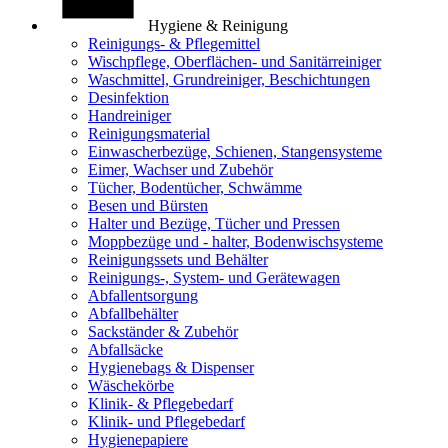
Hygiene & Reinigung
Reinigungs- & Pflegemittel
Wischpflege, Oberflächen- und Sanitärreiniger
Waschmittel, Grundreiniger, Beschichtungen
Desinfektion
Handreiniger
Reinigungsmaterial
Einwascherbezüge, Schienen, Stangensysteme
Eimer, Wachser und Zubehör
Tücher, Bodentücher, Schwämme
Besen und Bürsten
Halter und Bezüge, Tücher und Pressen
Moppbezüge und - halter, Bodenwischsysteme
Reinigungssets und Behälter
Reinigungs-, System- und Gerätewagen
Abfallentsorgung
Abfallbehälter
Sackständer & Zubehör
Abfallsäcke
Hygienebags & Dispenser
Wäschekörbe
Klinik- & Pflegebedarf
Klinik- und Pflegebedarf
Hygienepapiere