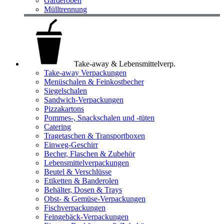
Garderoben
Mülltrennung
Take-away & Lebensmittelverp.
Take-away Verpackungen
Menüschalen & Feinkostbecher
Siegelschalen
Sandwich-Verpackungen
Pizzakartons
Pommes-, Snackschalen und -tüten
Catering
Tragetaschen & Transportboxen
Einweg-Geschirr
Becher, Flaschen & Zubehör
Lebensmittelverpackungen
Beutel & Verschlüsse
Etiketten & Banderolen
Behälter, Dosen & Trays
Obst- & Gemüse-Verpackungen
Fischverpackungen
Feingebäck-Verpackungen