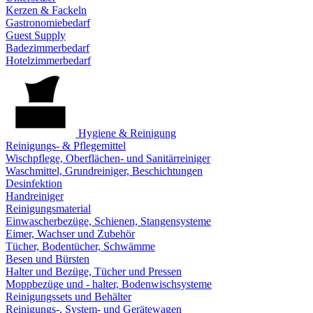
Kerzen & Fackeln
Gastronomiebedarf
Guest Supply
Badezimmerbedarf
Hotelzimmerbedarf
Hygiene & Reinigung
Reinigungs- & Pflegemittel
Wischpflege, Oberflächen- und Sanitärreiniger
Waschmittel, Grundreiniger, Beschichtungen
Desinfektion
Handreiniger
Reinigungsmaterial
Einwascherbezüge, Schienen, Stangensysteme
Eimer, Wachser und Zubehör
Tücher, Bodentücher, Schwämme
Besen und Bürsten
Halter und Bezüge, Tücher und Pressen
Moppbezüge und - halter, Bodenwischsysteme
Reinigungssets und Behälter
Reinigungs-, System- und Gerätewagen