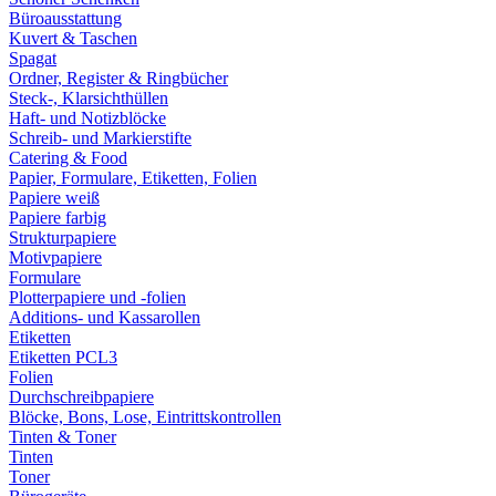
Büroausstattung
Kuvert & Taschen
Spagat
Ordner, Register & Ringbücher
Steck-, Klarsichthüllen
Haft- und Notizblöcke
Schreib- und Markierstifte
Catering & Food
Papier, Formulare, Etiketten, Folien
Papiere weiß
Papiere farbig
Strukturpapiere
Motivpapiere
Formulare
Plotterpapiere und -folien
Additions- und Kassarollen
Etiketten
Etiketten PCL3
Folien
Durchschreibpapiere
Blöcke, Bons, Lose, Eintrittskontrollen
Tinten & Toner
Tinten
Toner