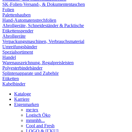
SK-Folien-Versand-, & Dokumententaschen
Folien
Palettenhauben
Hand-Automatenstrechfolien
Abrollgeräte, Schneideständer & Packtische
Etikettenspender
Abrollgeräte
Verpackungsmaschinen, Verbrauchsmaterial
Umreifungsbänder
Spezialsortiment
Handel
Warenauszeichnung, Regalpreisleisten
Polyesterbindebänder
Splintenapparate und Zubehör
Etiketten
Kabelbinder
Kataloge
Karriere
Eigenmarken
me:tex
Logisch Öko
mmmhh...
Cool and Fresh
LOGO & [I´KU]