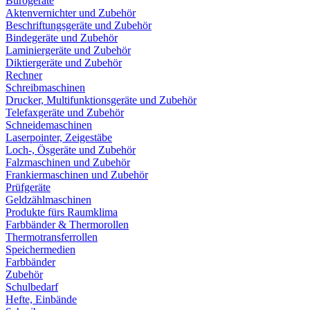
Bürogeräte
Aktenvernichter und Zubehör
Beschriftungsgeräte und Zubehör
Bindegeräte und Zubehör
Laminiergeräte und Zubehör
Diktiergeräte und Zubehör
Rechner
Schreibmaschinen
Drucker, Multifunktionsgeräte und Zubehör
Telefaxgeräte und Zubehör
Schneidemaschinen
Laserpointer, Zeigestäbe
Loch-, Ösgeräte und Zubehör
Falzmaschinen und Zubehör
Frankiermaschinen und Zubehör
Prüfgeräte
Geldzählmaschinen
Produkte fürs Raumklima
Farbbänder & Thermorollen
Thermotransferrollen
Speichermedien
Farbbänder
Zubehör
Schulbedarf
Hefte, Einbände