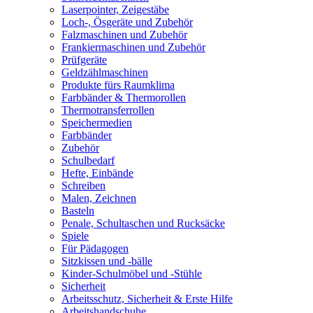
Laserpointer, Zeigestäbe
Loch-, Ösgeräte und Zubehör
Falzmaschinen und Zubehör
Frankiermaschinen und Zubehör
Prüfgeräte
Geldzählmaschinen
Produkte fürs Raumklima
Farbbänder & Thermorollen
Thermotransferrollen
Speichermedien
Farbbänder
Zubehör
Schulbedarf
Hefte, Einbände
Schreiben
Malen, Zeichnen
Basteln
Penale, Schultaschen und Rucksäcke
Spiele
Für Pädagogen
Sitzkissen und -bälle
Kinder-Schulmöbel und -Stühle
Sicherheit
Arbeitsschutz, Sicherheit & Erste Hilfe
Arbeitshandschuhe