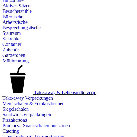
Bürostühle
Aktives Sitzen
Besucherstühle
Bürotische
Arbeitstische
Besprechungstische
Stauraum
Schränke
Container
Zubehör
Garderoben
Mülltrennung
Take-away & Lebensmittelverp.
Take-away Verpackungen
Menüschalen & Feinkostbecher
Siegelschalen
Sandwich-Verpackungen
Pizzakartons
Pommes-, Snackschalen und -tüten
Catering
Tragetaschen & Transportboxen