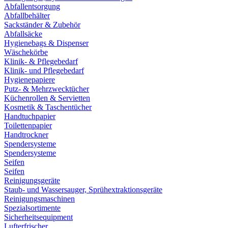
Abfallentsorgung
Abfallbehälter
Sackständer & Zubehör
Abfallsäcke
Hygienebags & Dispenser
Wäschekörbe
Klinik- & Pflegebedarf
Klinik- und Pflegebedarf
Hygienepapiere
Putz- & Mehrzwecktücher
Küchenrollen & Servietten
Kosmetik & Taschentücher
Handtuchpapier
Toilettenpapier
Handtrockner
Spendersysteme
Spendersysteme
Seifen
Seifen
Reinigungsgeräte
Staub- und Wassersauger, Sprühextraktionsgeräte
Reinigungsmaschinen
Spezialsortimente
Sicherheitsequipment
Lufterfrischer