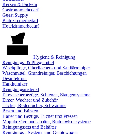
Kerzen & Fackeln
Gastronomiebedarf
Guest Supply
Badezimmerbedarf
Hotelzimmerbedarf
Hygiene & Reinigung
Reinigungs- & Pflegemittel
Wischpflege, Oberflächen- und Sanitärreiniger
Waschmittel, Grundreiniger, Beschichtungen
Desinfektion
Handreiniger
Reinigungsmaterial
Einwascherbezüge, Schienen, Stangensysteme
Eimer, Wachser und Zubehör
Tücher, Bodentücher, Schwämme
Besen und Bürsten
Halter und Bezüge, Tücher und Pressen
Moppbezüge und - halter, Bodenwischsysteme
Reinigungssets und Behälter
Reinigungs-, System- und Gerätewagen