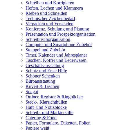
Schreiben und Korrigieren
Heften, Lochen und Klammern
Kleben und Schneiden
Technischer Zeichenbedarf
Verpacken und Versenden
Konferenz, Schulung und Planung
Präsentation und Prospektorganisation
Schreibtischorganisation
Computer und Smartphone Zubehör
Stempel und Zubehör
Timer, Kalender und Jahresplaner
Taschen, Koffer und Lederwaren
Geschäftsausstattung
Schutz und Erste Hilfe
Schöner Schenken
Büroausstattung
Kuvert & Taschen
Spagat
Ordner, Register & Ringbücher
Steck-, Klarsichthüllen
Haft- und Notizblöcke
Schreib- und Markierstifte
Catering & Food
Papier, Formulare, Etiketten, Folien
Papiere weiß