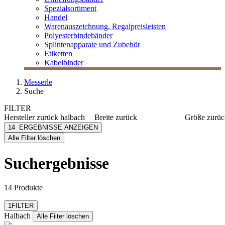
Spezialsortiment
Handel
Warenauszeichnung, Regalpreisleisten
Polyesterbindebänder
Splintenapparate und Zubehör
Etiketten
Kabelbinder
Messerle
Suche
FILTER
Hersteller
zurück
halbach
Breite
zurück
Größe
zurüc
Halbach
1 mm
9,5mx2,
14
ERGEBNISSE ANZEIGEN
[e] one
10 mm
7mx2,8 
Alle Filter löschen
[I`KU]
15 mm
50mx6 
mehr anzeigen
mehr anzeig
3L
Suchergebnisse
3M
Abus
mehr anzeigen
14 Produkte
Filter zurücksetzen
1
FILTER
Halbach
Alle Filter löschen