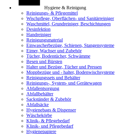
Hygiene & Reinigung
Reinigungs- & Pflegemittel
Wischpflege, Oberflächen- und Sanitärreiniger
Waschmittel, Grundreiniger, Beschichtungen
Desinfektion
Handreiniger
Reinigungsmaterial
Einwascherbezüge, Schienen, Stangensysteme
Eimer, Wachser und Zubehör
Tücher, Bodentücher, Schwämme
Besen und Bürsten
Halter und Bezüge, Tücher und Pressen
Moppbezüge und - halter, Bodenwischsysteme
Reinigungssets und Behälter
Reinigungs-, System- und Gerätewagen
Abfallentsorgung
Abfallbehälter
Sackständer & Zubehör
Abfallsäcke
Hygienebags & Dispenser
Wäschekörbe
Klinik- & Pflegebedarf
Klinik- und Pflegebedarf
Hygienepapiere