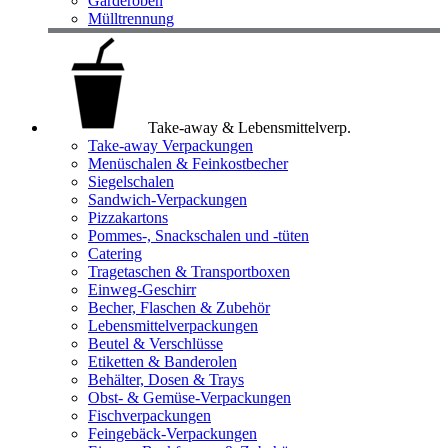
Garderoben
Mülltrennung
Take-away & Lebensmittelverp.
Take-away Verpackungen
Menüschalen & Feinkostbecher
Siegelschalen
Sandwich-Verpackungen
Pizzakartons
Pommes-, Snackschalen und -tüten
Catering
Tragetaschen & Transportboxen
Einweg-Geschirr
Becher, Flaschen & Zubehör
Lebensmittelverpackungen
Beutel & Verschlüsse
Etiketten & Banderolen
Behälter, Dosen & Trays
Obst- & Gemüse-Verpackungen
Fischverpackungen
Feingebäck-Verpackungen