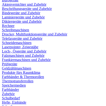
Bürogeräte
Aktenvernichter und Zubehör
Beschriftungsgeräte und Zubehör
Bindegeräte und Zubehör
Laminiergeräte und Zubehör
Diktiergeräte und Zubehör
Rechner
Schreibmaschinen
Drucker, Multifunktionsgeräte und Zubehör
Telefaxgeräte und Zubehör
Schneidemaschinen
Laserpointer, Zeigestäbe
Loch-, Ösgeräte und Zubehör
Falzmaschinen und Zubehör
Frankiermaschinen und Zubehör
Prüfgeräte
Geldzählmaschinen
Produkte fürs Raumklima
Farbbänder & Thermorollen
Thermotransferrollen
Speichermedien
Farbbänder
Zubehör
Schulbedarf
Hefte, Einbände