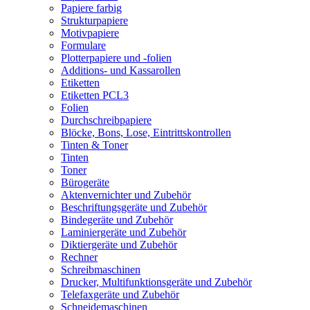
Papiere farbig
Strukturpapiere
Motivpapiere
Formulare
Plotterpapiere und -folien
Additions- und Kassarollen
Etiketten
Etiketten PCL3
Folien
Durchschreibpapiere
Blöcke, Bons, Lose, Eintrittskontrollen
Tinten & Toner
Tinten
Toner
Bürogeräte
Aktenvernichter und Zubehör
Beschriftungsgeräte und Zubehör
Bindegeräte und Zubehör
Laminiergeräte und Zubehör
Diktiergeräte und Zubehör
Rechner
Schreibmaschinen
Drucker, Multifunktionsgeräte und Zubehör
Telefaxgeräte und Zubehör
Schneidemaschinen