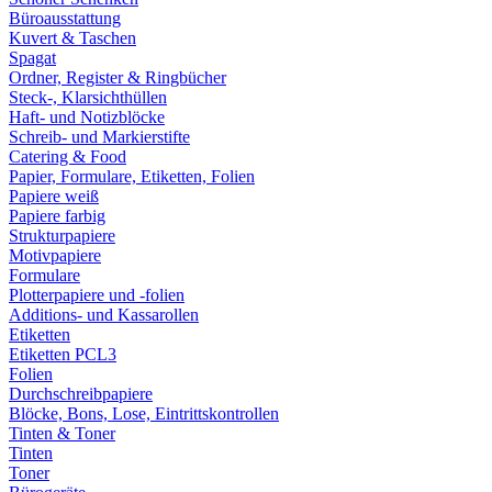
Büroausstattung
Kuvert & Taschen
Spagat
Ordner, Register & Ringbücher
Steck-, Klarsichthüllen
Haft- und Notizblöcke
Schreib- und Markierstifte
Catering & Food
Papier, Formulare, Etiketten, Folien
Papiere weiß
Papiere farbig
Strukturpapiere
Motivpapiere
Formulare
Plotterpapiere und -folien
Additions- und Kassarollen
Etiketten
Etiketten PCL3
Folien
Durchschreibpapiere
Blöcke, Bons, Lose, Eintrittskontrollen
Tinten & Toner
Tinten
Toner