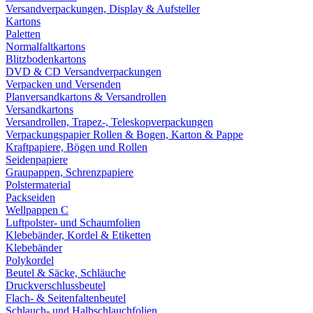
Versandverpackungen, Display & Aufsteller
Kartons
Paletten
Normalfaltkartons
Blitzbodenkartons
DVD & CD Versandverpackungen
Verpacken und Versenden
Planversandkartons & Versandrollen
Versandkartons
Versandrollen, Trapez-, Teleskopverpackungen
Verpackungspapier Rollen & Bogen, Karton & Pappe
Kraftpapiere, Bögen und Rollen
Seidenpapiere
Graupappen, Schrenzpapiere
Polstermaterial
Packseiden
Wellpappen C
Luftpolster- und Schaumfolien
Klebebänder, Kordel & Etiketten
Klebebänder
Polykordel
Beutel & Säcke, Schläuche
Druckverschlussbeutel
Flach- & Seitenfaltenbeutel
Schlauch- und Halbschlauchfolien