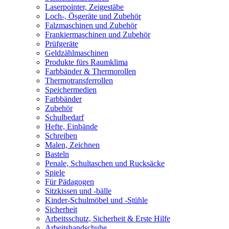
Laserpointer, Zeigestäbe
Loch-, Ösgeräte und Zubehör
Falzmaschinen und Zubehör
Frankiermaschinen und Zubehör
Prüfgeräte
Geldzählmaschinen
Produkte fürs Raumklima
Farbbänder & Thermorollen
Thermotransferrollen
Speichermedien
Farbbänder
Zubehör
Schulbedarf
Hefte, Einbände
Schreiben
Malen, Zeichnen
Basteln
Penale, Schultaschen und Rucksäcke
Spiele
Für Pädagogen
Sitzkissen und -bälle
Kinder-Schulmöbel und -Stühle
Sicherheit
Arbeitsschutz, Sicherheit & Erste Hilfe
Arbeitshandschuhe