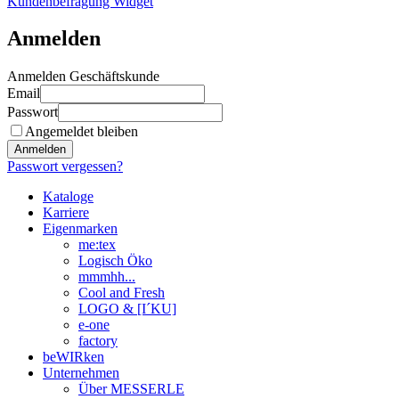
Kundenbefragung Widget
Anmelden
Anmelden Geschäftskunde
Email
Passwort
Angemeldet bleiben
Anmelden
Passwort vergessen?
Kataloge
Karriere
Eigenmarken
me:tex
Logisch Öko
mmmhh...
Cool and Fresh
LOGO & [I´KU]
e-one
factory
beWIRken
Unternehmen
Über MESSERLE