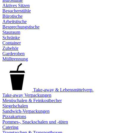
Bürostühle
Aktives Sitzen
Besucherstühle
Bürotische
Arbeitstische
Besprechungstische
Stauraum
Schränke
Container
Zubehör
Garderoben
Mülltrennung
Take-away & Lebensmittelverp.
Take-away Verpackungen
Menüschalen & Feinkostbecher
Siegelschalen
Sandwich-Verpackungen
Pizzakartons
Pommes-, Snackschalen und -tüten
Catering
Tragetaschen & Transportboxen