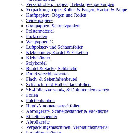
Versandrollen, Trapez-, Teleskopverpackungen
Verpackungspapier Rollen & Bogen, Karton & Pappe
Kraftpapiere, Bögen und Rollen
Seidenpapiere
Graupappen, Schrenzpapiere
Polstermaterial
Packseiden
Wellpappen C
Luftpolster- und Schaumfolien
Klebebänder, Kordel & Etiketten
Klebebänder
Polykordel
Beutel & Säcke, Schläuche
Druckverschlussbeutel
Flach- & Seitenfaltenbeutel
Schlauch- und Halbschlauchfolien
SK-Folien-Versand-, & Dokumententaschen
Folien
Palettenhauben
Hand-Automatenstrechfolien
Abrollgeräte, Schneideständer & Packtische
Etikettenspender
Abrollgeräte
Verpackungsmaschinen, Verbrauchsmaterial
Umreifungsbänder