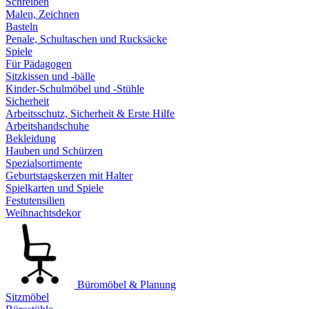
Schreiben
Malen, Zeichnen
Basteln
Penale, Schultaschen und Rucksäcke
Spiele
Für Pädagogen
Sitzkissen und -bälle
Kinder-Schulmöbel und -Stühle
Sicherheit
Arbeitsschutz, Sicherheit & Erste Hilfe
Arbeitshandschuhe
Bekleidung
Hauben und Schürzen
Spezialsortimente
Geburtstagskerzen mit Halter
Spielkarten und Spiele
Festutensilien
Weihnachtsdekor
Büromöbel & Planung
Sitzmöbel