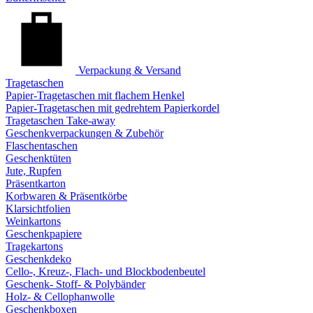
Verpackung & Versand
Tragetaschen
Papier-Tragetaschen mit flachem Henkel
Papier-Tragetaschen mit gedrehtem Papierkordel
Tragetaschen Take-away
Geschenkverpackungen & Zubehör
Flaschentaschen
Geschenktüten
Jute, Rupfen
Präsentkarton
Korbwaren & Präsentkörbe
Klarsichtfolien
Weinkartons
Geschenkpapiere
Tragekartons
Geschenkdeko
Cello-, Kreuz-, Flach- und Blockbodenbeutel
Geschenk- Stoff- & Polybänder
Holz- & Cellophanwolle
Geschenkboxen