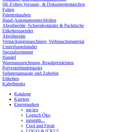
SK-Folien-Versand-, & Dokumententaschen
Folien
Palettenhauben
Hand-Automatenstrechfolien
Abrollgeräte, Schneideständer & Packtische
Etikettenspender
Abrollgeräte
Verpackungsmaschinen, Verbrauchsmaterial
Umreifungsbänder
Spezialsortiment
Handel
Warenauszeichnung, Regalpreisleisten
Polyesterbindebänder
Splintenapparate und Zubehör
Etiketten
Kabelbinder
Kataloge
Karriere
Eigenmarken
me:tex
Logisch Öko
mmmhh...
Cool and Fresh
LOGO & [I´KU]