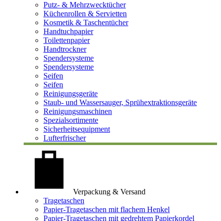
Putz- & Mehrzwecktücher
Küchenrollen & Servietten
Kosmetik & Taschentücher
Handtuchpapier
Toilettenpapier
Handtrockner
Spendersysteme
Spendersysteme
Seifen
Seifen
Reinigungsgeräte
Staub- und Wassersauger, Sprühextraktionsgeräte
Reinigungsmaschinen
Spezialsortimente
Sicherheitsequipment
Lufterfrischer
Verpackung & Versand
Tragetaschen
Papier-Tragetaschen mit flachem Henkel
Papier-Tragetaschen mit gedrehtem Papierkordel