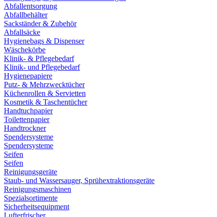
Abfallentsorgung
Abfallbehälter
Sackständer & Zubehör
Abfallsäcke
Hygienebags & Dispenser
Wäschekörbe
Klinik- & Pflegebedarf
Klinik- und Pflegebedarf
Hygienepapiere
Putz- & Mehrzwecktücher
Küchenrollen & Servietten
Kosmetik & Taschentücher
Handtuchpapier
Toilettenpapier
Handtrockner
Spendersysteme
Spendersysteme
Seifen
Seifen
Reinigungsgeräte
Staub- und Wassersauger, Sprühextraktionsgeräte
Reinigungsmaschinen
Spezialsortimente
Sicherheitsequipment
Lufterfrischer