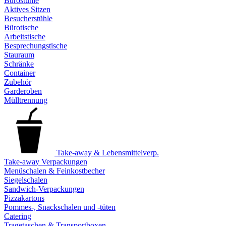
Bürostühle
Aktives Sitzen
Besucherstühle
Bürotische
Arbeitstische
Besprechungstische
Stauraum
Schränke
Container
Zubehör
Garderoben
Mülltrennung
Take-away & Lebensmittelverp.
Take-away Verpackungen
Menüschalen & Feinkostbecher
Siegelschalen
Sandwich-Verpackungen
Pizzakartons
Pommes-, Snackschalen und -tüten
Catering
Tragetaschen & Transportboxen