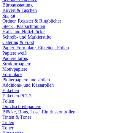
Büroausstattung
Kuvert & Taschen
Spagat
Ordner, Register & Ringbücher
Steck-, Klarsichthüllen
Haft- und Notizblöcke
Schreib- und Markierstifte
Catering & Food
Papier, Formulare, Etiketten, Folien
Papiere weiß
Papiere farbig
Strukturpapiere
Motivpapiere
Formulare
Plotterpapiere und -folien
Additions- und Kassarollen
Etiketten
Etiketten PCL3
Folien
Durchschreibpapiere
Blöcke, Bons, Lose, Eintrittskontrollen
Tinten & Toner
Tinten
Toner