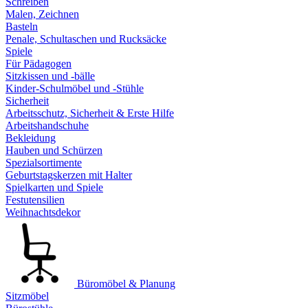
Schreiben
Malen, Zeichnen
Basteln
Penale, Schultaschen und Rucksäcke
Spiele
Für Pädagogen
Sitzkissen und -bälle
Kinder-Schulmöbel und -Stühle
Sicherheit
Arbeitsschutz, Sicherheit & Erste Hilfe
Arbeitshandschuhe
Bekleidung
Hauben und Schürzen
Spezialsortimente
Geburtstagskerzen mit Halter
Spielkarten und Spiele
Festutensilien
Weihnachtsdekor
Büromöbel & Planung
Sitzmöbel