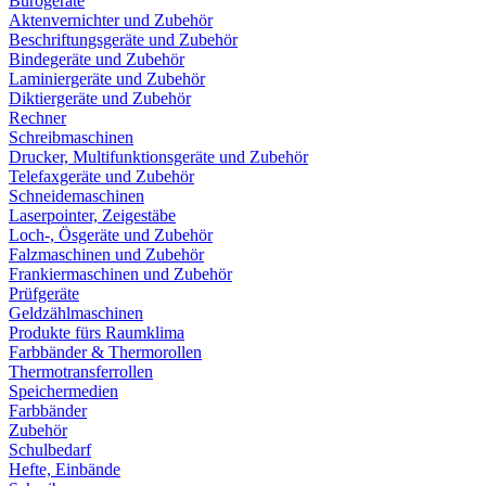
Bürogeräte
Aktenvernichter und Zubehör
Beschriftungsgeräte und Zubehör
Bindegeräte und Zubehör
Laminiergeräte und Zubehör
Diktiergeräte und Zubehör
Rechner
Schreibmaschinen
Drucker, Multifunktionsgeräte und Zubehör
Telefaxgeräte und Zubehör
Schneidemaschinen
Laserpointer, Zeigestäbe
Loch-, Ösgeräte und Zubehör
Falzmaschinen und Zubehör
Frankiermaschinen und Zubehör
Prüfgeräte
Geldzählmaschinen
Produkte fürs Raumklima
Farbbänder & Thermorollen
Thermotransferrollen
Speichermedien
Farbbänder
Zubehör
Schulbedarf
Hefte, Einbände