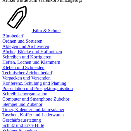
Artikel wurde zum Warenkorb hinzugefügt
Büro & Schule
Bürobedarf
Ordnen und Sortieren
Ablegen und Archivieren
Bücher, Blöcke und Haftnotizen
Schreiben und Korrigieren
Heften, Lochen und Klammern
Kleben und Schneiden
Technischer Zeichenbedarf
Verpacken und Versenden
Konferenz, Schulung und Planung
Präsentation und Prospektorganisation
Schreibtischorganisation
Computer und Smartphone Zubehör
Stempel und Zubehör
Timer, Kalender und Jahresplaner
Taschen, Koffer und Lederwaren
Geschäftsausstattung
Schutz und Erste Hilfe
Schöner Schenken