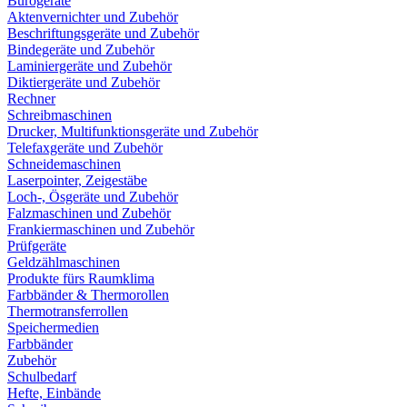
Bürogeräte
Aktenvernichter und Zubehör
Beschriftungsgeräte und Zubehör
Bindegeräte und Zubehör
Laminiergeräte und Zubehör
Diktiergeräte und Zubehör
Rechner
Schreibmaschinen
Drucker, Multifunktionsgeräte und Zubehör
Telefaxgeräte und Zubehör
Schneidemaschinen
Laserpointer, Zeigestäbe
Loch-, Ösgeräte und Zubehör
Falzmaschinen und Zubehör
Frankiermaschinen und Zubehör
Prüfgeräte
Geldzählmaschinen
Produkte fürs Raumklima
Farbbänder & Thermorollen
Thermotransferrollen
Speichermedien
Farbbänder
Zubehör
Schulbedarf
Hefte, Einbände