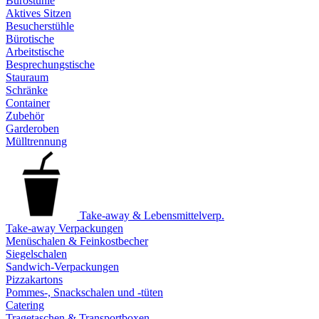
Bürostühle
Aktives Sitzen
Besucherstühle
Bürotische
Arbeitstische
Besprechungstische
Stauraum
Schränke
Container
Zubehör
Garderoben
Mülltrennung
Take-away & Lebensmittelverp.
Take-away Verpackungen
Menüschalen & Feinkostbecher
Siegelschalen
Sandwich-Verpackungen
Pizzakartons
Pommes-, Snackschalen und -tüten
Catering
Tragetaschen & Transportboxen