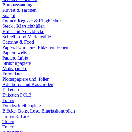
Büroausstattung
Kuvert & Taschen
Spagat
Ordner, Register & Ringbücher
Steck-, Klarsichthüllen
Haft- und Notizblöcke
Schreib- und Markierstifte
Catering & Food
Papier, Formulare, Etiketten, Folien
Papiere weiß
Papiere farbig
Strukturpapiere
Motivpapiere
Formulare
Plotterpapiere und -folien
Additions- und Kassarollen
Etiketten
Etiketten PCL3
Folien
Durchschreibpapiere
Blöcke, Bons, Lose, Eintrittskontrollen
Tinten & Toner
Tinten
Toner