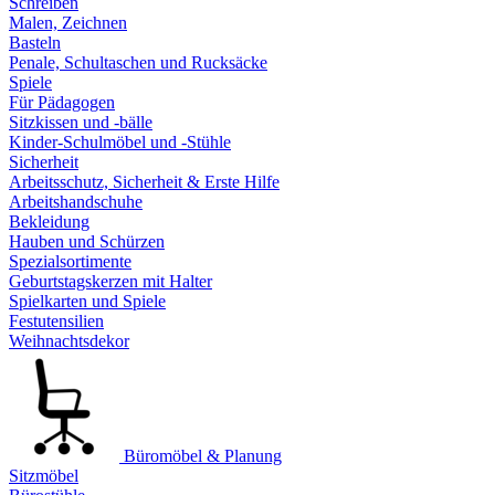
Schreiben
Malen, Zeichnen
Basteln
Penale, Schultaschen und Rucksäcke
Spiele
Für Pädagogen
Sitzkissen und -bälle
Kinder-Schulmöbel und -Stühle
Sicherheit
Arbeitsschutz, Sicherheit & Erste Hilfe
Arbeitshandschuhe
Bekleidung
Hauben und Schürzen
Spezialsortimente
Geburtstagskerzen mit Halter
Spielkarten und Spiele
Festutensilien
Weihnachtsdekor
Büromöbel & Planung
Sitzmöbel