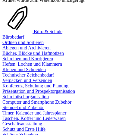
Artikel wurde zum Warenkorb hinzugefügt
Büro & Schule
Bürobedarf
Ordnen und Sortieren
Ablegen und Archivieren
Bücher, Blöcke und Haftnotizen
Schreiben und Korrigieren
Heften, Lochen und Klammern
Kleben und Schneiden
Technischer Zeichenbedarf
Verpacken und Versenden
Konferenz, Schulung und Planung
Präsentation und Prospektorganisation
Schreibtischorganisation
Computer und Smartphone Zubehör
Stempel und Zubehör
Timer, Kalender und Jahresplaner
Taschen, Koffer und Lederwaren
Geschäftsausstattung
Schutz und Erste Hilfe
Schöner Schenken