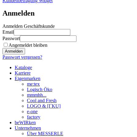
Kundenbefragung Widget
Anmelden
Anmelden Geschäftskunde
Email
Passwort
Angemeldet bleiben
Anmelden
Passwort vergessen?
Kataloge
Karriere
Eigenmarken
me:tex
Logisch Öko
mmmhh...
Cool and Fresh
LOGO & [I´KU]
e-one
factory
beWIRken
Unternehmen
Über MESSERLE