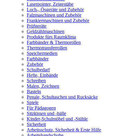
Laserpointer, Zeigestäbe
Loch-, Ösgeräte und Zubehör
Falzmaschinen und Zubehör
Frankiermaschinen und Zubehör
Prüfgeräte
Geldzählmaschinen
Produkte fürs Raumklima
Farbbänder & Thermorollen
Thermotransferrollen
Speichermedien
Farbbänder
Zubehör
Schulbedarf
Hefte, Einbände
Schreiben
Malen, Zeichnen
Basteln
Penale, Schultaschen und Rucksäcke
Spiele
Für Pädagogen
Sitzkissen und -bälle
Kinder-Schulmöbel und -Stühle
Sicherheit
Arbeitsschutz, Sicherheit & Erste Hilfe
Arbeitshandschuhe