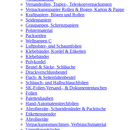
Versandrollen, Trapez-, Teleskopverpackungen
Verpackungspapier Rollen & Bogen, Karton & Pappe
Kraftpapiere, Bögen und Rollen
Seidenpapiere
Graupappen, Schrenzpapiere
Polstermaterial
Packseiden
Wellpappen C
Luftpolster- und Schaumfolien
Klebebänder, Kordel & Etiketten
Klebebänder
Polykordel
Beutel & Säcke, Schläuche
Druckverschlussbeutel
Flach- & Seitenfaltenbeutel
Schlauch- und Halbschlauchfolien
SK-Folien-Versand-, & Dokumententaschen
Folien
Palettenhauben
Hand-Automatenstrechfolien
Abrollgeräte, Schneideständer & Packtische
Etikettenspender
Abrollgeräte
Verpackungsmaschinen, Verbrauchsmaterial
Umreifungsbänder