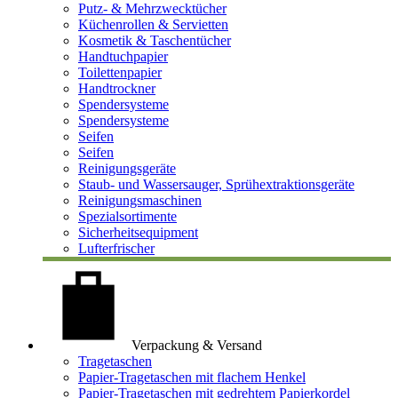
Putz- & Mehrzwecktücher
Küchenrollen & Servietten
Kosmetik & Taschentücher
Handtuchpapier
Toilettenpapier
Handtrockner
Spendersysteme
Spendersysteme
Seifen
Seifen
Reinigungsgeräte
Staub- und Wassersauger, Sprühextraktionsgeräte
Reinigungsmaschinen
Spezialsortimente
Sicherheitsequipment
Lufterfrischer
Verpackung & Versand
Tragetaschen
Papier-Tragetaschen mit flachem Henkel
Papier-Tragetaschen mit gedrehtem Papierkordel