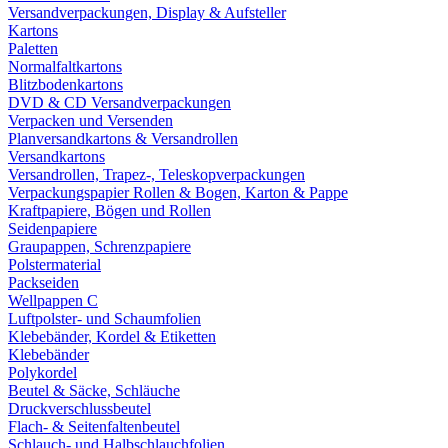
Versandverpackungen, Display & Aufsteller
Kartons
Paletten
Normalfaltkartons
Blitzbodenkartons
DVD & CD Versandverpackungen
Verpacken und Versenden
Planversandkartons & Versandrollen
Versandkartons
Versandrollen, Trapez-, Teleskopverpackungen
Verpackungspapier Rollen & Bogen, Karton & Pappe
Kraftpapiere, Bögen und Rollen
Seidenpapiere
Graupappen, Schrenzpapiere
Polstermaterial
Packseiden
Wellpappen C
Luftpolster- und Schaumfolien
Klebebänder, Kordel & Etiketten
Klebebänder
Polykordel
Beutel & Säcke, Schläuche
Druckverschlussbeutel
Flach- & Seitenfaltenbeutel
Schlauch- und Halbschlauchfolien