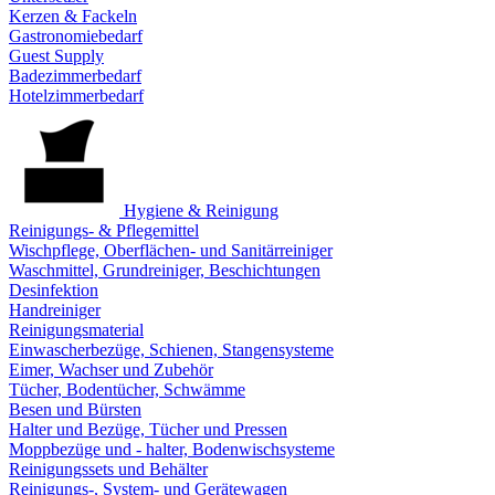
Kerzen & Fackeln
Gastronomiebedarf
Guest Supply
Badezimmerbedarf
Hotelzimmerbedarf
Hygiene & Reinigung
Reinigungs- & Pflegemittel
Wischpflege, Oberflächen- und Sanitärreiniger
Waschmittel, Grundreiniger, Beschichtungen
Desinfektion
Handreiniger
Reinigungsmaterial
Einwascherbezüge, Schienen, Stangensysteme
Eimer, Wachser und Zubehör
Tücher, Bodentücher, Schwämme
Besen und Bürsten
Halter und Bezüge, Tücher und Pressen
Moppbezüge und - halter, Bodenwischsysteme
Reinigungssets und Behälter
Reinigungs-, System- und Gerätewagen