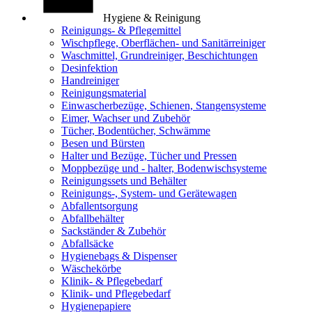
Hygiene & Reinigung
Reinigungs- & Pflegemittel
Wischpflege, Oberflächen- und Sanitärreiniger
Waschmittel, Grundreiniger, Beschichtungen
Desinfektion
Handreiniger
Reinigungsmaterial
Einwascherbezüge, Schienen, Stangensysteme
Eimer, Wachser und Zubehör
Tücher, Bodentücher, Schwämme
Besen und Bürsten
Halter und Bezüge, Tücher und Pressen
Moppbezüge und - halter, Bodenwischsysteme
Reinigungssets und Behälter
Reinigungs-, System- und Gerätewagen
Abfallentsorgung
Abfallbehälter
Sackständer & Zubehör
Abfallsäcke
Hygienebags & Dispenser
Wäschekörbe
Klinik- & Pflegebedarf
Klinik- und Pflegebedarf
Hygienepapiere