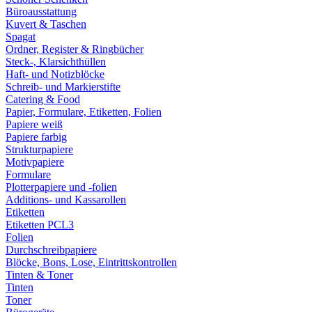
Büroausstattung
Kuvert & Taschen
Spagat
Ordner, Register & Ringbücher
Steck-, Klarsichthüllen
Haft- und Notizblöcke
Schreib- und Markierstifte
Catering & Food
Papier, Formulare, Etiketten, Folien
Papiere weiß
Papiere farbig
Strukturpapiere
Motivpapiere
Formulare
Plotterpapiere und -folien
Additions- und Kassarollen
Etiketten
Etiketten PCL3
Folien
Durchschreibpapiere
Blöcke, Bons, Lose, Eintrittskontrollen
Tinten & Toner
Tinten
Toner