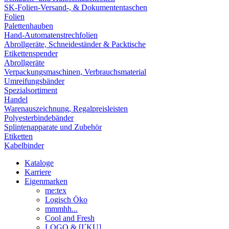
SK-Folien-Versand-, & Dokumententaschen
Folien
Palettenhauben
Hand-Automatenstrechfolien
Abrollgeräte, Schneideständer & Packtische
Etikettenspender
Abrollgeräte
Verpackungsmaschinen, Verbrauchsmaterial
Umreifungsbänder
Spezialsortiment
Handel
Warenauszeichnung, Regalpreisleisten
Polyesterbindebänder
Splintenapparate und Zubehör
Etiketten
Kabelbinder
Kataloge
Karriere
Eigenmarken
me:tex
Logisch Öko
mmmhh...
Cool and Fresh
LOGO & [I´KU]