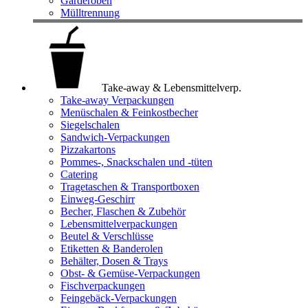
Garderoben
Mülltrennung
Take-away & Lebensmittelverp.
Take-away Verpackungen
Menüschalen & Feinkostbecher
Siegelschalen
Sandwich-Verpackungen
Pizzakartons
Pommes-, Snackschalen und -tüten
Catering
Tragetaschen & Transportboxen
Einweg-Geschirr
Becher, Flaschen & Zubehör
Lebensmittelverpackungen
Beutel & Verschlüsse
Etiketten & Banderolen
Behälter, Dosen & Trays
Obst- & Gemüse-Verpackungen
Fischverpackungen
Feingebäck-Verpackungen