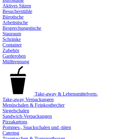
Bürostühle
Aktives Sitzen
Besucherstühle
Bürotische
Arbeitstische
Besprechungstische
Stauraum
Schränke
Container
Zubehör
Garderoben
Mülltrennung
Take-away & Lebensmittelverp.
Take-away Verpackungen
Menüschalen & Feinkostbecher
Siegelschalen
Sandwich-Verpackungen
Pizzakartons
Pommes-, Snackschalen und -tüten
Catering
Tragetaschen & Transportboxen