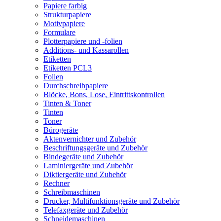
Papiere farbig
Strukturpapiere
Motivpapiere
Formulare
Plotterpapiere und -folien
Additions- und Kassarollen
Etiketten
Etiketten PCL3
Folien
Durchschreibpapiere
Blöcke, Bons, Lose, Eintrittskontrollen
Tinten & Toner
Tinten
Toner
Bürogeräte
Aktenvernichter und Zubehör
Beschriftungsgeräte und Zubehör
Bindegeräte und Zubehör
Laminiergeräte und Zubehör
Diktiergeräte und Zubehör
Rechner
Schreibmaschinen
Drucker, Multifunktionsgeräte und Zubehör
Telefaxgeräte und Zubehör
Schneidemaschinen