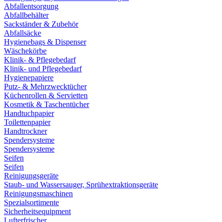
Abfallentsorgung
Abfallbehälter
Sackständer & Zubehör
Abfallsäcke
Hygienebags & Dispenser
Wäschekörbe
Klinik- & Pflegebedarf
Klinik- und Pflegebedarf
Hygienepapiere
Putz- & Mehrzwecktücher
Küchenrollen & Servietten
Kosmetik & Taschentücher
Handtuchpapier
Toilettenpapier
Handtrockner
Spendersysteme
Spendersysteme
Seifen
Seifen
Reinigungsgeräte
Staub- und Wassersauger, Sprühextraktionsgeräte
Reinigungsmaschinen
Spezialsortimente
Sicherheitsequipment
Lufterfrischer