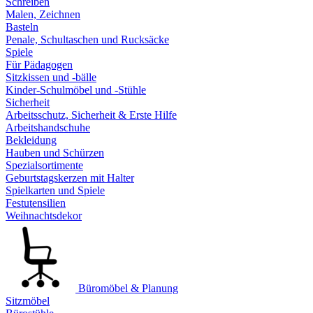
Schreiben
Malen, Zeichnen
Basteln
Penale, Schultaschen und Rucksäcke
Spiele
Für Pädagogen
Sitzkissen und -bälle
Kinder-Schulmöbel und -Stühle
Sicherheit
Arbeitsschutz, Sicherheit & Erste Hilfe
Arbeitshandschuhe
Bekleidung
Hauben und Schürzen
Spezialsortimente
Geburtstagskerzen mit Halter
Spielkarten und Spiele
Festutensilien
Weihnachtsdekor
Büromöbel & Planung
Sitzmöbel