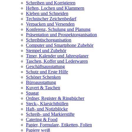
Schreiben und Korrigieren
Heften, Lochen und Klammern
Kleben und Schneiden
Technischer Zeichenbedarf
Verpacken und Versenden
Konferenz, Schulung und Planung
Präsentation und Prospektorganisation
Schreibtischorganisation
Computer und Smartphone Zubehör
Stempel und Zubehör
Timer, Kalender und Jahresplaner
Taschen, Koffer und Lederwaren
Geschäftsausstattung
Schutz und Erste Hilfe
Schöner Schenken
Büroausstattung
Kuvert & Taschen
Spagat
Ordner, Register & Ringbücher
Steck-, Klarsichthüllen
Haft- und Notizblöcke
Schreib- und Markierstifte
Catering & Food
Papier, Formulare, Etiketten, Folien
Papiere weiß