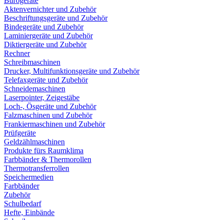
Bürogeräte
Aktenvernichter und Zubehör
Beschriftungsgeräte und Zubehör
Bindegeräte und Zubehör
Laminiergeräte und Zubehör
Diktiergeräte und Zubehör
Rechner
Schreibmaschinen
Drucker, Multifunktionsgeräte und Zubehör
Telefaxgeräte und Zubehör
Schneidemaschinen
Laserpointer, Zeigestäbe
Loch-, Ösgeräte und Zubehör
Falzmaschinen und Zubehör
Frankiermaschinen und Zubehör
Prüfgeräte
Geldzählmaschinen
Produkte fürs Raumklima
Farbbänder & Thermorollen
Thermotransferrollen
Speichermedien
Farbbänder
Zubehör
Schulbedarf
Hefte, Einbände