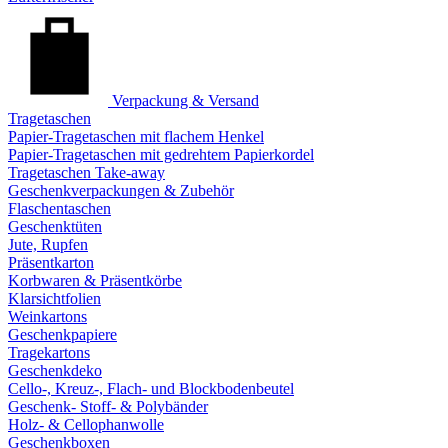
Verpackung & Versand
Tragetaschen
Papier-Tragetaschen mit flachem Henkel
Papier-Tragetaschen mit gedrehtem Papierkordel
Tragetaschen Take-away
Geschenkverpackungen & Zubehör
Flaschentaschen
Geschenktüten
Jute, Rupfen
Präsentkarton
Korbwaren & Präsentkörbe
Klarsichtfolien
Weinkartons
Geschenkpapiere
Tragekartons
Geschenkdeko
Cello-, Kreuz-, Flach- und Blockbodenbeutel
Geschenk- Stoff- & Polybänder
Holz- & Cellophanwolle
Geschenkboxen