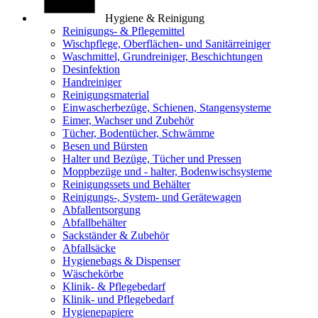
Hygiene & Reinigung
Reinigungs- & Pflegemittel
Wischpflege, Oberflächen- und Sanitärreiniger
Waschmittel, Grundreiniger, Beschichtungen
Desinfektion
Handreiniger
Reinigungsmaterial
Einwascherbezüge, Schienen, Stangensysteme
Eimer, Wachser und Zubehör
Tücher, Bodentücher, Schwämme
Besen und Bürsten
Halter und Bezüge, Tücher und Pressen
Moppbezüge und - halter, Bodenwischsysteme
Reinigungssets und Behälter
Reinigungs-, System- und Gerätewagen
Abfallentsorgung
Abfallbehälter
Sackständer & Zubehör
Abfallsäcke
Hygienebags & Dispenser
Wäschekörbe
Klinik- & Pflegebedarf
Klinik- und Pflegebedarf
Hygienepapiere