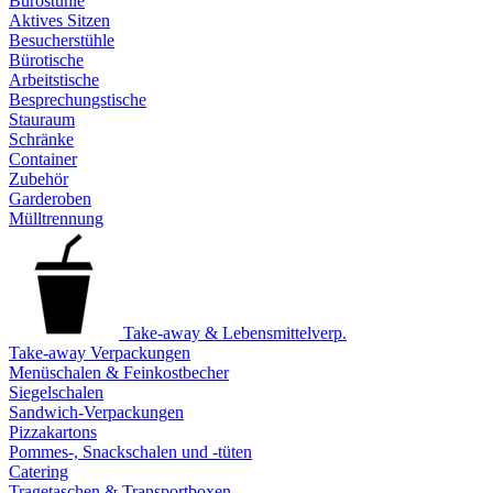
Bürostühle
Aktives Sitzen
Besucherstühle
Bürotische
Arbeitstische
Besprechungstische
Stauraum
Schränke
Container
Zubehör
Garderoben
Mülltrennung
Take-away & Lebensmittelverp.
Take-away Verpackungen
Menüschalen & Feinkostbecher
Siegelschalen
Sandwich-Verpackungen
Pizzakartons
Pommes-, Snackschalen und -tüten
Catering
Tragetaschen & Transportboxen