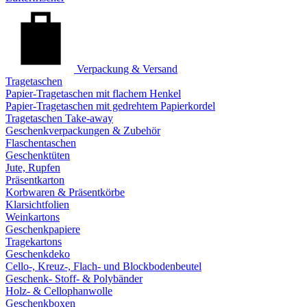
Verpackung & Versand
Tragetaschen
Papier-Tragetaschen mit flachem Henkel
Papier-Tragetaschen mit gedrehtem Papierkordel
Tragetaschen Take-away
Geschenkverpackungen & Zubehör
Flaschentaschen
Geschenktüten
Jute, Rupfen
Präsentkarton
Korbwaren & Präsentkörbe
Klarsichtfolien
Weinkartons
Geschenkpapiere
Tragekartons
Geschenkdeko
Cello-, Kreuz-, Flach- und Blockbodenbeutel
Geschenk- Stoff- & Polybänder
Holz- & Cellophanwolle
Geschenkboxen