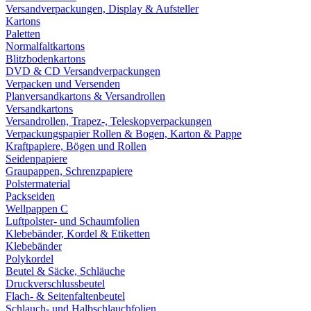
Versandverpackungen, Display & Aufsteller
Kartons
Paletten
Normalfaltkartons
Blitzbodenkartons
DVD & CD Versandverpackungen
Verpacken und Versenden
Planversandkartons & Versandrollen
Versandkartons
Versandrollen, Trapez-, Teleskopverpackungen
Verpackungspapier Rollen & Bogen, Karton & Pappe
Kraftpapiere, Bögen und Rollen
Seidenpapiere
Graupappen, Schrenzpapiere
Polstermaterial
Packseiden
Wellpappen C
Luftpolster- und Schaumfolien
Klebebänder, Kordel & Etiketten
Klebebänder
Polykordel
Beutel & Säcke, Schläuche
Druckverschlussbeutel
Flach- & Seitenfaltenbeutel
Schlauch- und Halbschlauchfolien