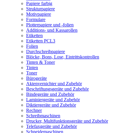
Papiere farbig
Strukturpapiere
Motivpapiere
Formulare
Plotterpapiere und -folien
Additions- und Kassarollen
Etiketten
Etiketten PCL3
Folien
Durchschreibpapiere
Blöcke, Bons, Lose, Eintrittskontrollen
Tinten & Toner
Tinten
Toner
Bürogeräte
Aktenvernichter und Zubehör
Beschriftungsgeräte und Zubehör
Bindegeräte und Zubehör
Laminiergeräte und Zubehör
Diktiergeräte und Zubehör
Rechner
Schreibmaschinen
Drucker, Multifunktionsgeräte und Zubehör
Telefaxgeräte und Zubehör
Schneidemaschinen