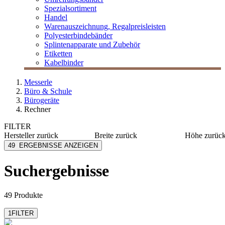
Spezialsortiment
Handel
Warenauszeichnung, Regalpreisleisten
Polyesterbindebänder
Splintenapparate und Zubehör
Etiketten
Kabelbinder
Messerle
Büro & Schule
Bürogeräte
Rechner
FILTER
Hersteller
zurück
Breite
zurück
Höhe
zurüc
Canon
102 mm
10 mm
49
ERGEBNISSE ANZEIGEN
Casio
102,5 mm
11 mm
Hewlett Packard
104 mm
116,5 m
Suchergebnisse
mehr anzeigen
mehr anzeig
Ibico
Rebell
mehr anzeigen
49 Produkte
1
FILTER