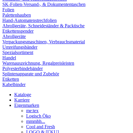
SK-Folien-Versand-, & Dokumententaschen
Folien
Palettenhauben
Hand-Automatenstrechfolien
Abrollgeräte, Schneideständer & Packtische
Etikettenspender
Abrollgeräte
Verpackungsmaschinen, Verbrauchsmaterial
Umreifungsbänder
Spezialsortiment
Handel
Warenauszeichnung, Regalpreisleisten
Polyesterbindebänder
Splintenapparate und Zubehör
Etiketten
Kabelbinder
Kataloge
Karriere
Eigenmarken
me:tex
Logisch Öko
mmmhh...
Cool and Fresh
LOGO & [I´KU]