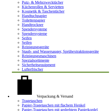
Putz- & Mehrzwecktücher
Küchenrollen & Servietten
Kosmetik & Taschentücher
Handtuchpapier
Toilettenpapier
Handtrockner
Spendersysteme
Spendersysteme
Seifen
Seifen
Reinigungsgeräte
Staub- und Wassersauger, Sprühextraktionsgeräte
Reinigungsmaschinen
Spezialsortimente
Sicherheitsequipment
Lufterfrischer
Verpackung & Versand
Tragetaschen
Papier-Tragetaschen mit flachem Henkel
Papier-Tragetaschen mit gedrehtem Papierkordel