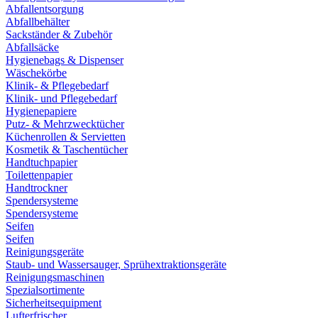
Abfallentsorgung
Abfallbehälter
Sackständer & Zubehör
Abfallsäcke
Hygienebags & Dispenser
Wäschekörbe
Klinik- & Pflegebedarf
Klinik- und Pflegebedarf
Hygienepapiere
Putz- & Mehrzwecktücher
Küchenrollen & Servietten
Kosmetik & Taschentücher
Handtuchpapier
Toilettenpapier
Handtrockner
Spendersysteme
Spendersysteme
Seifen
Seifen
Reinigungsgeräte
Staub- und Wassersauger, Sprühextraktionsgeräte
Reinigungsmaschinen
Spezialsortimente
Sicherheitsequipment
Lufterfrischer