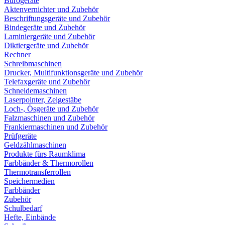
Bürogeräte
Aktenvernichter und Zubehör
Beschriftungsgeräte und Zubehör
Bindegeräte und Zubehör
Laminiergeräte und Zubehör
Diktiergeräte und Zubehör
Rechner
Schreibmaschinen
Drucker, Multifunktionsgeräte und Zubehör
Telefaxgeräte und Zubehör
Schneidemaschinen
Laserpointer, Zeigestäbe
Loch-, Ösgeräte und Zubehör
Falzmaschinen und Zubehör
Frankiermaschinen und Zubehör
Prüfgeräte
Geldzählmaschinen
Produkte fürs Raumklima
Farbbänder & Thermorollen
Thermotransferrollen
Speichermedien
Farbbänder
Zubehör
Schulbedarf
Hefte, Einbände