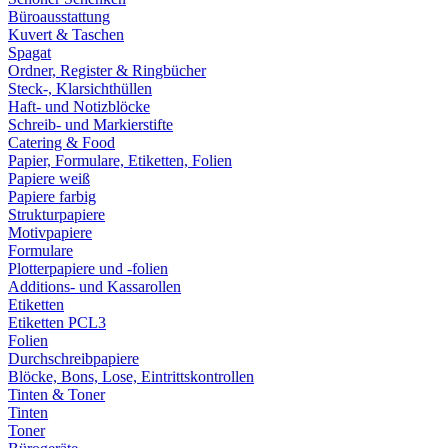
Büroausstattung
Kuvert & Taschen
Spagat
Ordner, Register & Ringbücher
Steck-, Klarsichthüllen
Haft- und Notizblöcke
Schreib- und Markierstifte
Catering & Food
Papier, Formulare, Etiketten, Folien
Papiere weiß
Papiere farbig
Strukturpapiere
Motivpapiere
Formulare
Plotterpapiere und -folien
Additions- und Kassarollen
Etiketten
Etiketten PCL3
Folien
Durchschreibpapiere
Blöcke, Bons, Lose, Eintrittskontrollen
Tinten & Toner
Tinten
Toner