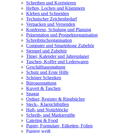
Schreiben und Korrigieren
Heften, Lochen und Klammern
Kleben und Schneiden
Technischer Zeichenbedarf
Verpacken und Versenden
Konferenz, Schulung und Planung
Präsentation und Prospektorganisation
Schreibtischorganisation
Computer und Smartphone Zubehör
Stempel und Zubehör
Timer, Kalender und Jahresplaner
Taschen, Koffer und Lederwaren
Geschäftsausstattung
Schutz und Erste Hilfe
Schöner Schenken
Büroausstattung
Kuvert & Taschen
Spagat
Ordner, Register & Ringbücher
Steck-, Klarsichthüllen
Haft- und Notizblöcke
Schreib- und Markierstifte
Catering & Food
Papier, Formulare, Etiketten, Folien
Papiere weiß