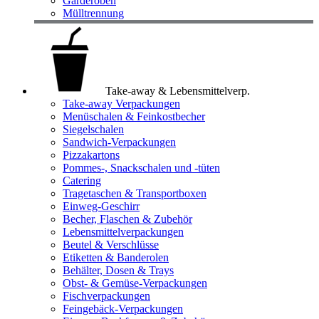
Garderoben
Mülltrennung
Take-away & Lebensmittelverp.
Take-away Verpackungen
Menüschalen & Feinkostbecher
Siegelschalen
Sandwich-Verpackungen
Pizzakartons
Pommes-, Snackschalen und -tüten
Catering
Tragetaschen & Transportboxen
Einweg-Geschirr
Becher, Flaschen & Zubehör
Lebensmittelverpackungen
Beutel & Verschlüsse
Etiketten & Banderolen
Behälter, Dosen & Trays
Obst- & Gemüse-Verpackungen
Fischverpackungen
Feingebäck-Verpackungen