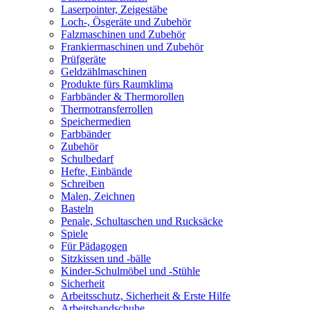
Laserpointer, Zeigestäbe
Loch-, Ösgeräte und Zubehör
Falzmaschinen und Zubehör
Frankiermaschinen und Zubehör
Prüfgeräte
Geldzählmaschinen
Produkte fürs Raumklima
Farbbänder & Thermorollen
Thermotransferrollen
Speichermedien
Farbbänder
Zubehör
Schulbedarf
Hefte, Einbände
Schreiben
Malen, Zeichnen
Basteln
Penale, Schultaschen und Rucksäcke
Spiele
Für Pädagogen
Sitzkissen und -bälle
Kinder-Schulmöbel und -Stühle
Sicherheit
Arbeitsschutz, Sicherheit & Erste Hilfe
Arbeitshandschuhe