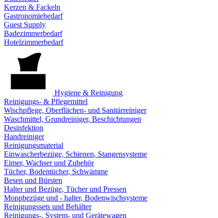
Kerzen & Fackeln
Gastronomiebedarf
Guest Supply
Badezimmerbedarf
Hotelzimmerbedarf
Hygiene & Reinigung
Reinigungs- & Pflegemittel
Wischpflege, Oberflächen- und Sanitärreiniger
Waschmittel, Grundreiniger, Beschichtungen
Desinfektion
Handreiniger
Reinigungsmaterial
Einwascherbezüge, Schienen, Stangensysteme
Eimer, Wachser und Zubehör
Tücher, Bodentücher, Schwämme
Besen und Bürsten
Halter und Bezüge, Tücher und Pressen
Moppbezüge und - halter, Bodenwischsysteme
Reinigungssets und Behälter
Reinigungs-, System- und Gerätewagen