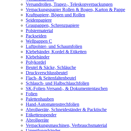
Versandrollen, Trapez-, Teleskopverpackungen
Verpackungspapier Rollen & Bogen, Karton & Pappe
Kraftpapiere, Bögen und Rollen
Seidenpapiere
Graupappen, Schrenzpapiere
Polstermaterial
Packseiden
Wellpappen C
Luftpolster- und Schaumfolien
Klebebänder, Kordel & Etiketten
Klebebänder
Polykordel
Beutel & Säcke, Schläuche
Druckverschlussbeutel
Flach- & Seitenfaltenbeutel
Schlauch- und Halbschlauchfolien
SK-Folien-Versand-, & Dokumententaschen
Folien
Palettenhauben
Hand-Automatenstrechfolien
Abrollgeräte, Schneideständer & Packtische
Etikettenspender
Abrollgeräte
Verpackungsmaschinen, Verbrauchsmaterial
Umreifungsbänder