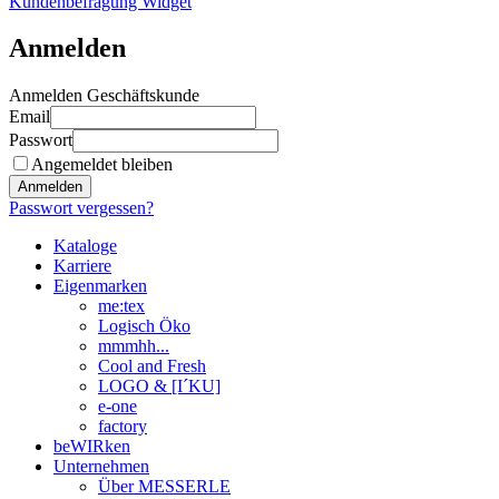
Kundenbefragung Widget
Anmelden
Anmelden Geschäftskunde
Email
Passwort
Angemeldet bleiben
Anmelden
Passwort vergessen?
Kataloge
Karriere
Eigenmarken
me:tex
Logisch Öko
mmmhh...
Cool and Fresh
LOGO & [I´KU]
e-one
factory
beWIRken
Unternehmen
Über MESSERLE