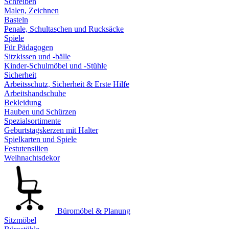
Schreiben
Malen, Zeichnen
Basteln
Penale, Schultaschen und Rucksäcke
Spiele
Für Pädagogen
Sitzkissen und -bälle
Kinder-Schulmöbel und -Stühle
Sicherheit
Arbeitsschutz, Sicherheit & Erste Hilfe
Arbeitshandschuhe
Bekleidung
Hauben und Schürzen
Spezialsortimente
Geburtstagskerzen mit Halter
Spielkarten und Spiele
Festutensilien
Weihnachtsdekor
Büromöbel & Planung
Sitzmöbel