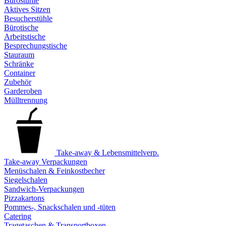
Bürostühle
Aktives Sitzen
Besucherstühle
Bürotische
Arbeitstische
Besprechungstische
Stauraum
Schränke
Container
Zubehör
Garderoben
Mülltrennung
Take-away & Lebensmittelverp.
Take-away Verpackungen
Menüschalen & Feinkostbecher
Siegelschalen
Sandwich-Verpackungen
Pizzakartons
Pommes-, Snackschalen und -tüten
Catering
Tragetaschen & Transportboxen