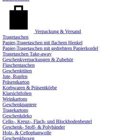
Verpackung & Versand
Tragetaschen
Papier-Tragetaschen mit flachem Henkel
Papier-Tragetaschen mit gedrehtem Papierkordel
Tragetaschen Take-away
Geschenkverpackungen & Zubehör
Flaschentaschen
Geschenktüten
Jute, Rupfen
Präsentkarton
Korbwaren & Präsentkörbe
Klarsichtfolien
Weinkartons
Geschenkpapiere
Tragekartons
Geschenkdeko
Cello-, Kreuz-, Flach- und Blockbodenbeutel
Geschenk- Stoff- & Polybänder
Holz- & Cellophanwolle
Geschenkboxen