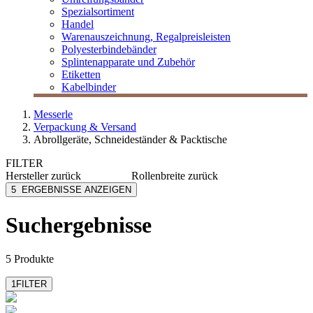
Spezialsortiment
Handel
Warenauszeichnung, Regalpreisleisten
Polyesterbindebänder
Splintenapparate und Zubehör
Etiketten
Kabelbinder
Messerle
Verpackung & Versand
Abrollgeräte, Schneideständer & Packtische
FILTER
Hersteller
zurück
Rollenbreite
zurück
Hüdig+Rocholz
300
5
ERGEBNISSE ANZEIGEN
400
500
Suchergebnisse
600
750
mehr anzeigen
5 Produkte
1
FILTER