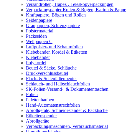
Versandrollen, Trapez-, Teleskopverpackungen
Verpackungspapier Rollen & Bogen, Karton & Pappe
Kraftpapiere, Bögen und Rollen
Seidenpapiere
Graupappen, Schrenzpapiere
Polstermaterial
Packseiden
Wellpappen C
Luftpolster- und Schaumfolien
Klebebänder, Kordel & Etiketten
Klebebänder
Polykordel
Beutel & Säcke, Schläuche
Druckverschlussbeutel
Flach- & Seitenfaltenbeutel
Schlauch- und Halbschlauchfolien
SK-Folien-Versand-, & Dokumententaschen
Folien
Palettenhauben
Hand-Automatenstrechfolien
Abrollgeräte, Schneideständer & Packtische
Etikettenspender
Abrollgeräte
Verpackungsmaschinen, Verbrauchsmaterial
Umreifungsbänder