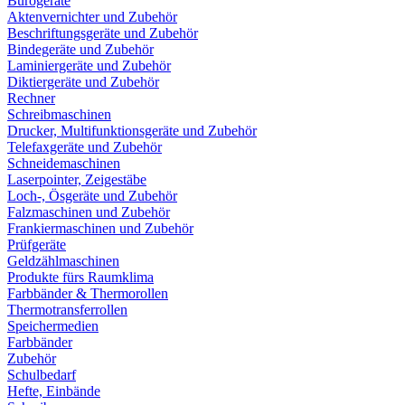
Bürogeräte
Aktenvernichter und Zubehör
Beschriftungsgeräte und Zubehör
Bindegeräte und Zubehör
Laminiergeräte und Zubehör
Diktiergeräte und Zubehör
Rechner
Schreibmaschinen
Drucker, Multifunktionsgeräte und Zubehör
Telefaxgeräte und Zubehör
Schneidemaschinen
Laserpointer, Zeigestäbe
Loch-, Ösgeräte und Zubehör
Falzmaschinen und Zubehör
Frankiermaschinen und Zubehör
Prüfgeräte
Geldzählmaschinen
Produkte fürs Raumklima
Farbbänder & Thermorollen
Thermotransferrollen
Speichermedien
Farbbänder
Zubehör
Schulbedarf
Hefte, Einbände