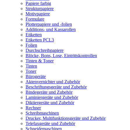
Papiere farbig
Strukturpapiere
Motivpapiere
Formulare
Plotterpapiere und -folien
Additions- und Kassarollen
Etiketten
Etiketten PCL3
Folien
Durchschreibpapiere
Blöcke, Bons, Lose, Eintrittskontrollen
Tinten & Toner
Tinten
Toner
Bürogeräte
Aktenvernichter und Zubehör
Beschriftungsgeräte und Zubehör
Bindegeräte und Zubehör
Laminiergeräte und Zubehör
Diktiergeräte und Zubehör
Rechner
Schreibmaschinen
Drucker, Multifunktionsgeräte und Zubehör
Telefaxgeräte und Zubehör
Schneidemaschinen