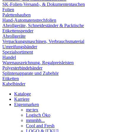
SK-Folien-Versand-, & Dokumententaschen
Folien
Palettenhauben
Hand-Automatenstrechfolien
Abrollgeräte, Schneideständer & Packtische
Etikettenspender
Abrollgeräte
Verpackungsmaschinen, Verbrauchsmaterial
Umreifungsbänder
Spezialsortiment
Handel
Warenauszeichnung, Regalpreisleisten
Polyesterbindebänder
Splintenapparate und Zubehör
Etiketten
Kabelbinder
Kataloge
Karriere
Eigenmarken
me:tex
Logisch Öko
mmmhh...
Cool and Fresh
LOGO & [I´KU]