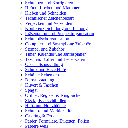
Schreiben und Korrigieren
Heften, Lochen und Klammern
Kleben und Schneiden
Technischer Zeichenbedarf
Verpacken und Versenden
Konferenz, Schulung und Planung
Präsentation und Prospektorganisation
Schreibtischorganisation
Computer und Smartphone Zubehör
Stempel und Zubehör
Timer, Kalender und Jahresplaner
Taschen, Koffer und Lederwaren
Geschäftsausstattung
Schutz und Erste Hilfe
Schöner Schenken
Büroausstattung
Kuvert & Taschen
Spagat
Ordner, Register & Ringbücher
Steck-, Klarsichthüllen
Haft- und Notizblöcke
Schreib- und Markierstifte
Catering & Food
Papier, Formulare, Etiketten, Folien
Papiere weiß