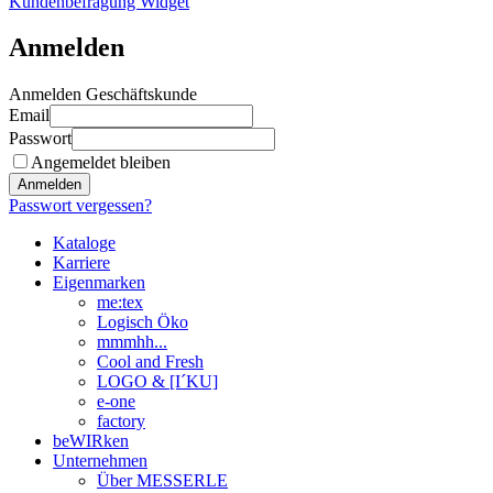
Kundenbefragung Widget
Anmelden
Anmelden Geschäftskunde
Email
Passwort
Angemeldet bleiben
Anmelden
Passwort vergessen?
Kataloge
Karriere
Eigenmarken
me:tex
Logisch Öko
mmmhh...
Cool and Fresh
LOGO & [I´KU]
e-one
factory
beWIRken
Unternehmen
Über MESSERLE