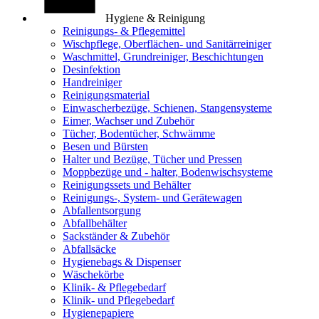
Hygiene & Reinigung
Reinigungs- & Pflegemittel
Wischpflege, Oberflächen- und Sanitärreiniger
Waschmittel, Grundreiniger, Beschichtungen
Desinfektion
Handreiniger
Reinigungsmaterial
Einwascherbezüge, Schienen, Stangensysteme
Eimer, Wachser und Zubehör
Tücher, Bodentücher, Schwämme
Besen und Bürsten
Halter und Bezüge, Tücher und Pressen
Moppbezüge und - halter, Bodenwischsysteme
Reinigungssets und Behälter
Reinigungs-, System- und Gerätewagen
Abfallentsorgung
Abfallbehälter
Sackständer & Zubehör
Abfallsäcke
Hygienebags & Dispenser
Wäschekörbe
Klinik- & Pflegebedarf
Klinik- und Pflegebedarf
Hygienepapiere