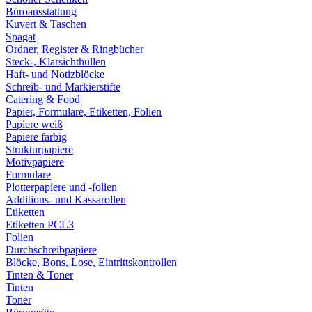
Büroausstattung
Kuvert & Taschen
Spagat
Ordner, Register & Ringbücher
Steck-, Klarsichthüllen
Haft- und Notizblöcke
Schreib- und Markierstifte
Catering & Food
Papier, Formulare, Etiketten, Folien
Papiere weiß
Papiere farbig
Strukturpapiere
Motivpapiere
Formulare
Plotterpapiere und -folien
Additions- und Kassarollen
Etiketten
Etiketten PCL3
Folien
Durchschreibpapiere
Blöcke, Bons, Lose, Eintrittskontrollen
Tinten & Toner
Tinten
Toner