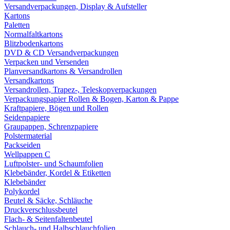
Versandverpackungen, Display & Aufsteller
Kartons
Paletten
Normalfaltkartons
Blitzbodenkartons
DVD & CD Versandverpackungen
Verpacken und Versenden
Planversandkartons & Versandrollen
Versandkartons
Versandrollen, Trapez-, Teleskopverpackungen
Verpackungspapier Rollen & Bogen, Karton & Pappe
Kraftpapiere, Bögen und Rollen
Seidenpapiere
Graupappen, Schrenzpapiere
Polstermaterial
Packseiden
Wellpappen C
Luftpolster- und Schaumfolien
Klebebänder, Kordel & Etiketten
Klebebänder
Polykordel
Beutel & Säcke, Schläuche
Druckverschlussbeutel
Flach- & Seitenfaltenbeutel
Schlauch- und Halbschlauchfolien