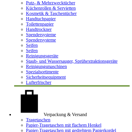
Putz- & Mehrzwecktücher
Küchenrollen & Servietten
Kosmetik & Taschentücher
Handtuchpapier
Toilettenpapier
Handtrockner
Spendersysteme
Spendersysteme
Seifen
Seifen
Reinigungsgeräte
Staub- und Wassersauger, Sprühextraktionsgeräte
Reinigungsmaschinen
Spezialsortimente
Sicherheitsequipment
Lufterfrischer
Verpackung & Versand
Tragetaschen
Papier-Tragetaschen mit flachem Henkel
Papier-Tragetaschen mit gedrehtem Papierkordel