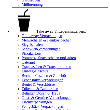
Garderoben
Mülltrennung
Take-away & Lebensmittelverp.
Take-away Verpackungen
Menüschalen & Feinkostbecher
Siegelschalen
Sandwich-Verpackungen
Pizzakartons
Pommes-, Snackschalen und -tüten
Catering
Tragetaschen & Transportboxen
Einweg-Geschirr
Becher, Flaschen & Zubehör
Lebensmittelverpackungen
Beutel & Verschlüsse
Etiketten & Banderolen
Behälter, Dosen & Trays
Obst- & Gemüse-Verpackungen
Fischverpackungen
Feingebäck-Verpackungen