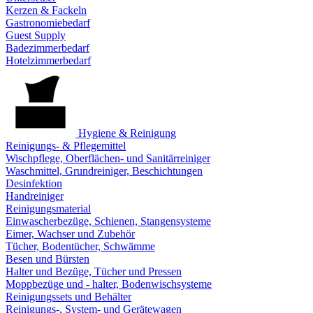
Kerzen & Fackeln
Gastronomiebedarf
Guest Supply
Badezimmerbedarf
Hotelzimmerbedarf
Hygiene & Reinigung
Reinigungs- & Pflegemittel
Wischpflege, Oberflächen- und Sanitärreiniger
Waschmittel, Grundreiniger, Beschichtungen
Desinfektion
Handreiniger
Reinigungsmaterial
Einwascherbezüge, Schienen, Stangensysteme
Eimer, Wachser und Zubehör
Tücher, Bodentücher, Schwämme
Besen und Bürsten
Halter und Bezüge, Tücher und Pressen
Moppbezüge und - halter, Bodenwischsysteme
Reinigungssets und Behälter
Reinigungs-, System- und Gerätewagen