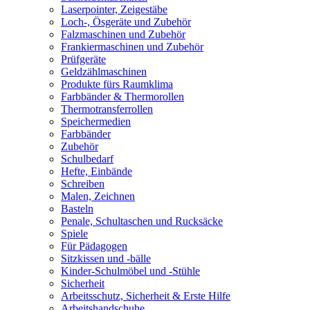
Laserpointer, Zeigestäbe
Loch-, Ösgeräte und Zubehör
Falzmaschinen und Zubehör
Frankiermaschinen und Zubehör
Prüfgeräte
Geldzählmaschinen
Produkte fürs Raumklima
Farbbänder & Thermorollen
Thermotransferrollen
Speichermedien
Farbbänder
Zubehör
Schulbedarf
Hefte, Einbände
Schreiben
Malen, Zeichnen
Basteln
Penale, Schultaschen und Rucksäcke
Spiele
Für Pädagogen
Sitzkissen und -bälle
Kinder-Schulmöbel und -Stühle
Sicherheit
Arbeitsschutz, Sicherheit & Erste Hilfe
Arbeitshandschuhe