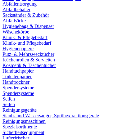
Abfallentsorgung
Abfallbehälter
Sackständer & Zubehör
Abfallsäcke
Hygienebags & Dispenser
Wäschekörbe
Klinik- & Pflegebedarf
Klinik- und Pflegebedarf
Hygienepapiere
Putz- & Mehrzwecktücher
Küchenrollen & Servietten
Kosmetik & Taschentücher
Handtuchpapier
Toilettenpapier
Handtrockner
Spendersysteme
Spendersysteme
Seifen
Seifen
Reinigungsgeräte
Staub- und Wassersauger, Sprühextraktionsgeräte
Reinigungsmaschinen
Spezialsortimente
Sicherheitsequipment
Lufterfrischer