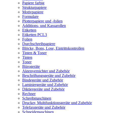
Papiere farbig
Strukturpapiere
Motivpapiere
Formulare
Plotterpapiere und -folien
Additions- und Kassarollen
Etiketten
Etiketten PCL3
Folien
Durchschreibpapiere
Blöcke, Bons, Lose, Eintrittskontrollen
Tinten & Toner
Tinten
Toner
Bürogeräte
Aktenvernichter und Zubehör
Beschriftungsgeräte und Zubehör
Bindegeräte und Zubehör
Laminiergeräte und Zubehör
Diktiergeräte und Zubehör
Rechner
Schreibmaschinen
Drucker, Multifunktionsgeräte und Zubehör
Telefaxgeräte und Zubehör
Schneidemaschinen