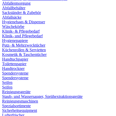
Abfallentsorgung
Abfallbehälter
Sackständer & Zubehör
Abfallsäcke
Hygienebags & Dispenser
Wäschekörbe
Klinik- & Pflegebedarf
Klinik- und Pflegebedarf
Hygienepapiere
Putz- & Mehrzwecktücher
Küchenrollen & Servietten
Kosmetik & Taschentücher
Handtuchpapier
Toilettenpapier
Handtrockner
Spendersysteme
Spendersysteme
Seifen
Seifen
Reinigungsgeräte
Staub- und Wassersauger, Sprühextraktionsgeräte
Reinigungsmaschinen
Spezialsortimente
Sicherheitsequipment
Lufterfrischer