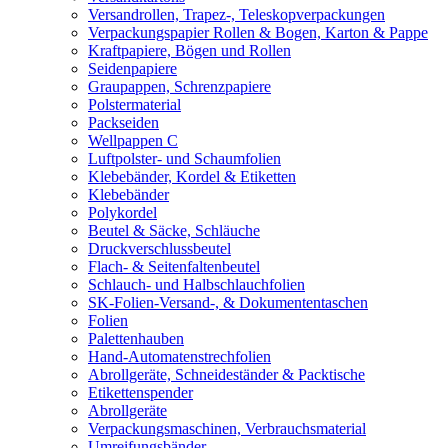
Versandrollen, Trapez-, Teleskopverpackungen
Verpackungspapier Rollen & Bogen, Karton & Pappe
Kraftpapiere, Bögen und Rollen
Seidenpapiere
Graupappen, Schrenzpapiere
Polstermaterial
Packseiden
Wellpappen C
Luftpolster- und Schaumfolien
Klebebänder, Kordel & Etiketten
Klebebänder
Polykordel
Beutel & Säcke, Schläuche
Druckverschlussbeutel
Flach- & Seitenfaltenbeutel
Schlauch- und Halbschlauchfolien
SK-Folien-Versand-, & Dokumententaschen
Folien
Palettenhauben
Hand-Automatenstrechfolien
Abrollgeräte, Schneideständer & Packtische
Etikettenspender
Abrollgeräte
Verpackungsmaschinen, Verbrauchsmaterial
Umreifungsbänder