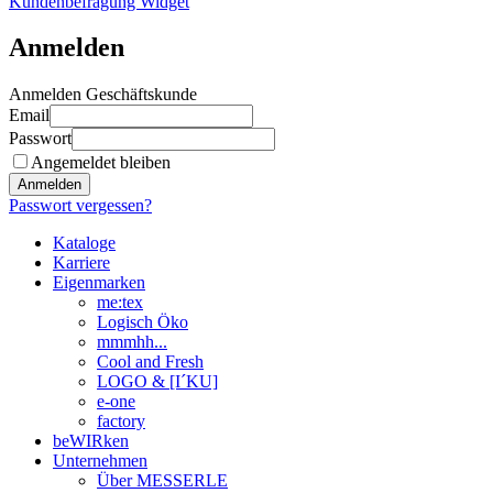
Kundenbefragung Widget
Anmelden
Anmelden Geschäftskunde
Email
Passwort
Angemeldet bleiben
Anmelden
Passwort vergessen?
Kataloge
Karriere
Eigenmarken
me:tex
Logisch Öko
mmmhh...
Cool and Fresh
LOGO & [I´KU]
e-one
factory
beWIRken
Unternehmen
Über MESSERLE