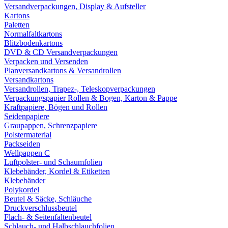
Versandverpackungen, Display & Aufsteller
Kartons
Paletten
Normalfaltkartons
Blitzbodenkartons
DVD & CD Versandverpackungen
Verpacken und Versenden
Planversandkartons & Versandrollen
Versandkartons
Versandrollen, Trapez-, Teleskopverpackungen
Verpackungspapier Rollen & Bogen, Karton & Pappe
Kraftpapiere, Bögen und Rollen
Seidenpapiere
Graupappen, Schrenzpapiere
Polstermaterial
Packseiden
Wellpappen C
Luftpolster- und Schaumfolien
Klebebänder, Kordel & Etiketten
Klebebänder
Polykordel
Beutel & Säcke, Schläuche
Druckverschlussbeutel
Flach- & Seitenfaltenbeutel
Schlauch- und Halbschlauchfolien