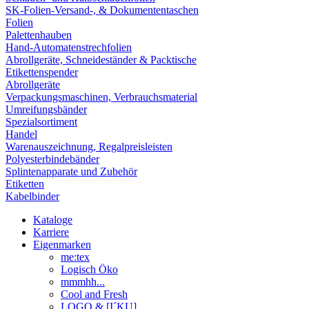
SK-Folien-Versand-, & Dokumententaschen
Folien
Palettenhauben
Hand-Automatenstrechfolien
Abrollgeräte, Schneideständer & Packtische
Etikettenspender
Abrollgeräte
Verpackungsmaschinen, Verbrauchsmaterial
Umreifungsbänder
Spezialsortiment
Handel
Warenauszeichnung, Regalpreisleisten
Polyesterbindebänder
Splintenapparate und Zubehör
Etiketten
Kabelbinder
Kataloge
Karriere
Eigenmarken
me:tex
Logisch Öko
mmmhh...
Cool and Fresh
LOGO & [I´KU]