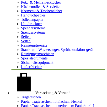
Putz- & Mehrzwecktücher
Küchenrollen & Servietten
Kosmetik & Taschentücher
Handtuchpapier
Toilettenpapier
Handtrockner
Spendersysteme
Spendersysteme
Seifen
Seifen
Reinigungsgeräte
Staub- und Wassersauger, Sprühextraktionsgeräte
Reinigungsmaschinen
Spezialsortimente
Sicherheitsequipment
Lufterfrischer
Verpackung & Versand
Tragetaschen
Papier-Tragetaschen mit flachem Henkel
Papier-Tragetaschen mit gedrehtem Papierkordel