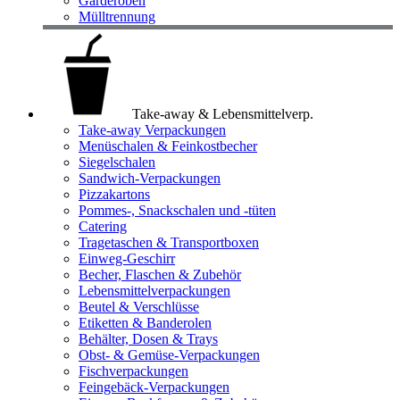
Garderoben
Mülltrennung
Take-away & Lebensmittelverp.
Take-away Verpackungen
Menüschalen & Feinkostbecher
Siegelschalen
Sandwich-Verpackungen
Pizzakartons
Pommes-, Snackschalen und -tüten
Catering
Tragetaschen & Transportboxen
Einweg-Geschirr
Becher, Flaschen & Zubehör
Lebensmittelverpackungen
Beutel & Verschlüsse
Etiketten & Banderolen
Behälter, Dosen & Trays
Obst- & Gemüse-Verpackungen
Fischverpackungen
Feingebäck-Verpackungen