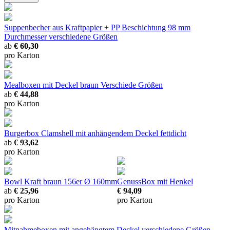
Suppenbecher aus Kraftpapier + PP Beschichtung 98 mm
Durchmesser
verschiedene Größen
ab
€ 60,30
pro Karton
Mealboxen mit Deckel braun
Verschiede Größen
ab
€ 44,88
pro Karton
Burgerbox Clamshell mit anhängendem Deckel
fettdicht
ab
€ 93,62
pro Karton
Bowl Kraft braun 156er
Ø 160mm
GenussBox mit Henkel
ab
€ 25,96
€ 94,09
pro Karton
pro Karton
Mitnahmeboxen mit angehängtem Deckel
verschiedene Größen