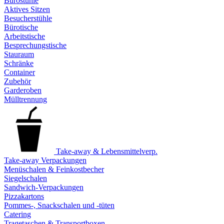
Bürostühle
Aktives Sitzen
Besucherstühle
Bürotische
Arbeitstische
Besprechungstische
Stauraum
Schränke
Container
Zubehör
Garderoben
Mülltrennung
Take-away & Lebensmittelverp.
Take-away Verpackungen
Menüschalen & Feinkostbecher
Siegelschalen
Sandwich-Verpackungen
Pizzakartons
Pommes-, Snackschalen und -tüten
Catering
Tragetaschen & Transportboxen