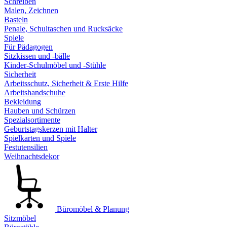
Schreiben
Malen, Zeichnen
Basteln
Penale, Schultaschen und Rucksäcke
Spiele
Für Pädagogen
Sitzkissen und -bälle
Kinder-Schulmöbel und -Stühle
Sicherheit
Arbeitsschutz, Sicherheit & Erste Hilfe
Arbeitshandschuhe
Bekleidung
Hauben und Schürzen
Spezialsortimente
Geburtstagskerzen mit Halter
Spielkarten und Spiele
Festutensilien
Weihnachtsdekor
Büromöbel & Planung
Sitzmöbel