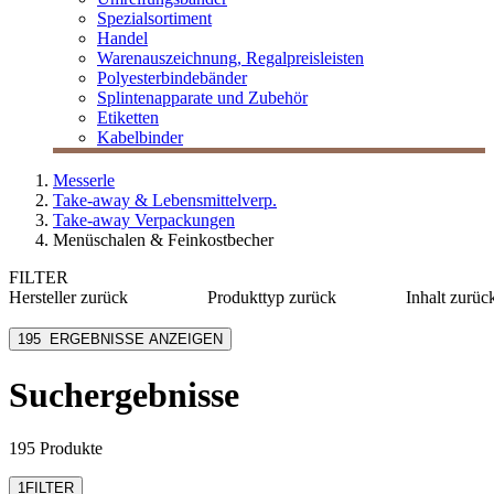
Spezialsortiment
Handel
Warenauszeichnung, Regalpreisleisten
Polyesterbindebänder
Splintenapparate und Zubehör
Etiketten
Kabelbinder
Messerle
Take-away & Lebensmittelverp.
Take-away Verpackungen
Menüschalen & Feinkostbecher
FILTER
Hersteller
zurück
Produkttyp
zurück
Inhalt
zurüc
bepulp go natural by
Becher
≤ 120 m
sabert
195
ERGEBNISSE ANZEIGEN
Besteck
125-375
Colpac
Box
400-980
Dart Container
Suchergebnisse
Deckel
≥ 1000 
Duni BioPak
Einleger
Duni eco echo
mehr anzeigen
mehr anzeigen
195 Produkte
1
FILTER