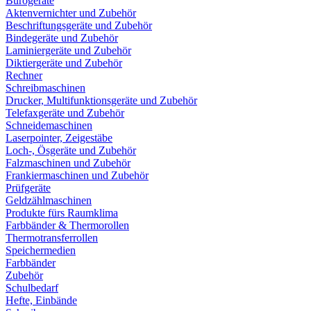
Bürogeräte
Aktenvernichter und Zubehör
Beschriftungsgeräte und Zubehör
Bindegeräte und Zubehör
Laminiergeräte und Zubehör
Diktiergeräte und Zubehör
Rechner
Schreibmaschinen
Drucker, Multifunktionsgeräte und Zubehör
Telefaxgeräte und Zubehör
Schneidemaschinen
Laserpointer, Zeigestäbe
Loch-, Ösgeräte und Zubehör
Falzmaschinen und Zubehör
Frankiermaschinen und Zubehör
Prüfgeräte
Geldzählmaschinen
Produkte fürs Raumklima
Farbbänder & Thermorollen
Thermotransferrollen
Speichermedien
Farbbänder
Zubehör
Schulbedarf
Hefte, Einbände