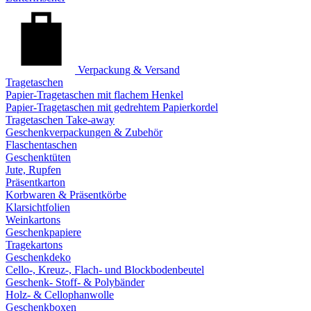
Verpackung & Versand
Tragetaschen
Papier-Tragetaschen mit flachem Henkel
Papier-Tragetaschen mit gedrehtem Papierkordel
Tragetaschen Take-away
Geschenkverpackungen & Zubehör
Flaschentaschen
Geschenktüten
Jute, Rupfen
Präsentkarton
Korbwaren & Präsentkörbe
Klarsichtfolien
Weinkartons
Geschenkpapiere
Tragekartons
Geschenkdeko
Cello-, Kreuz-, Flach- und Blockbodenbeutel
Geschenk- Stoff- & Polybänder
Holz- & Cellophanwolle
Geschenkboxen