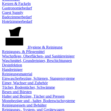
Kerzen & Fackeln
Gastronomiebedarf
Guest Supply
Badezimmerbedarf
Hotelzimmerbedarf
Hygiene & Reinigung
Reinigungs- & Pflegemittel
Wischpflege, Oberflächen- und Sanitärreiniger
Waschmittel, Grundreiniger, Beschichtungen
Desinfektion
Handreiniger
Reinigungsmaterial
Einwascherbezüge, Schienen, Stangensysteme
Eimer, Wachser und Zubehör
Tücher, Bodentücher, Schwämme
Besen und Bürsten
Halter und Bezüge, Tücher und Pressen
Moppbezüge und - halter, Bodenwischsysteme
Reinigungssets und Behälter
Reinigungs-, System- und Gerätewagen