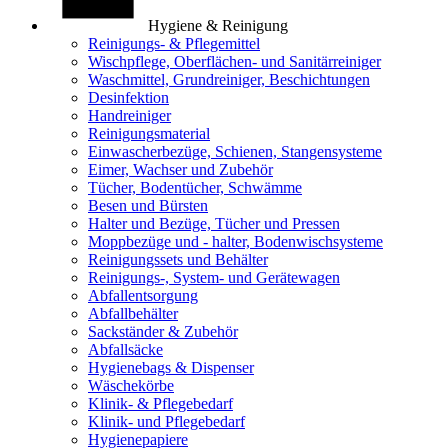
Hygiene & Reinigung
Reinigungs- & Pflegemittel
Wischpflege, Oberflächen- und Sanitärreiniger
Waschmittel, Grundreiniger, Beschichtungen
Desinfektion
Handreiniger
Reinigungsmaterial
Einwascherbezüge, Schienen, Stangensysteme
Eimer, Wachser und Zubehör
Tücher, Bodentücher, Schwämme
Besen und Bürsten
Halter und Bezüge, Tücher und Pressen
Moppbezüge und - halter, Bodenwischsysteme
Reinigungssets und Behälter
Reinigungs-, System- und Gerätewagen
Abfallentsorgung
Abfallbehälter
Sackständer & Zubehör
Abfallsäcke
Hygienebags & Dispenser
Wäschekörbe
Klinik- & Pflegebedarf
Klinik- und Pflegebedarf
Hygienepapiere