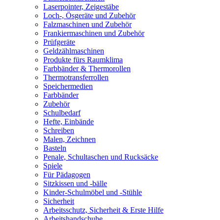
Laserpointer, Zeigestäbe
Loch-, Ösgeräte und Zubehör
Falzmaschinen und Zubehör
Frankiermaschinen und Zubehör
Prüfgeräte
Geldzählmaschinen
Produkte fürs Raumklima
Farbbänder & Thermorollen
Thermotransferrollen
Speichermedien
Farbbänder
Zubehör
Schulbedarf
Hefte, Einbände
Schreiben
Malen, Zeichnen
Basteln
Penale, Schultaschen und Rucksäcke
Spiele
Für Pädagogen
Sitzkissen und -bälle
Kinder-Schulmöbel und -Stühle
Sicherheit
Arbeitsschutz, Sicherheit & Erste Hilfe
Arbeitshandschuhe