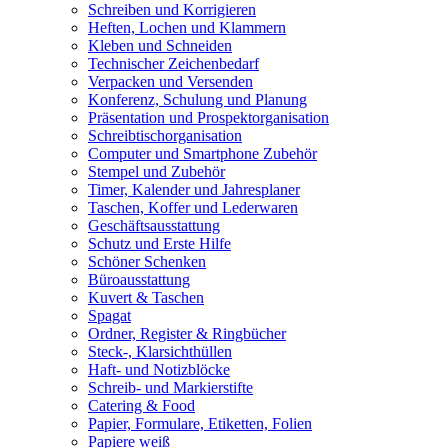
Schreiben und Korrigieren
Heften, Lochen und Klammern
Kleben und Schneiden
Technischer Zeichenbedarf
Verpacken und Versenden
Konferenz, Schulung und Planung
Präsentation und Prospektorganisation
Schreibtischorganisation
Computer und Smartphone Zubehör
Stempel und Zubehör
Timer, Kalender und Jahresplaner
Taschen, Koffer und Lederwaren
Geschäftsausstattung
Schutz und Erste Hilfe
Schöner Schenken
Büroausstattung
Kuvert & Taschen
Spagat
Ordner, Register & Ringbücher
Steck-, Klarsichthüllen
Haft- und Notizblöcke
Schreib- und Markierstifte
Catering & Food
Papier, Formulare, Etiketten, Folien
Papiere weiß