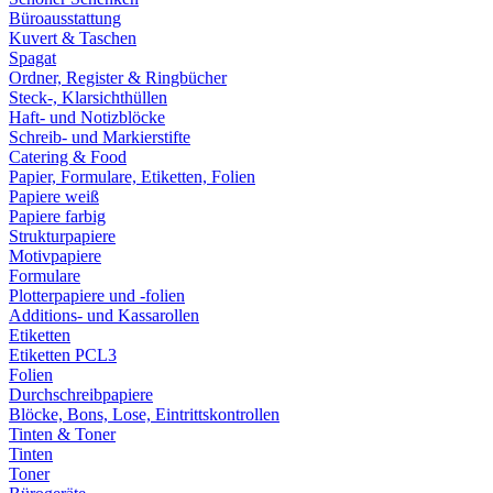
Büroausstattung
Kuvert & Taschen
Spagat
Ordner, Register & Ringbücher
Steck-, Klarsichthüllen
Haft- und Notizblöcke
Schreib- und Markierstifte
Catering & Food
Papier, Formulare, Etiketten, Folien
Papiere weiß
Papiere farbig
Strukturpapiere
Motivpapiere
Formulare
Plotterpapiere und -folien
Additions- und Kassarollen
Etiketten
Etiketten PCL3
Folien
Durchschreibpapiere
Blöcke, Bons, Lose, Eintrittskontrollen
Tinten & Toner
Tinten
Toner