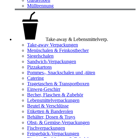
Garderoben
Mülltrennung
Take-away & Lebensmittelverp.
Take-away Verpackungen
Menüschalen & Feinkostbecher
Siegelschalen
Sandwich-Verpackungen
Pizzakartons
Pommes-, Snackschalen und -tüten
Catering
Tragetaschen & Transportboxen
Einweg-Geschirr
Becher, Flaschen & Zubehör
Lebensmittelverpackungen
Beutel & Verschlüsse
Etiketten & Banderolen
Behälter, Dosen & Trays
Obst- & Gemüse-Verpackungen
Fischverpackungen
Feingebäck-Verpackungen