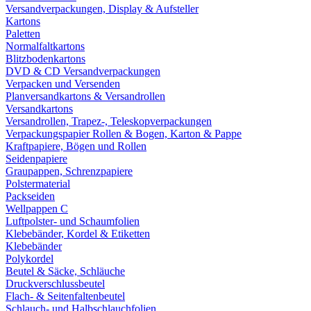
Versandverpackungen, Display & Aufsteller
Kartons
Paletten
Normalfaltkartons
Blitzbodenkartons
DVD & CD Versandverpackungen
Verpacken und Versenden
Planversandkartons & Versandrollen
Versandkartons
Versandrollen, Trapez-, Teleskopverpackungen
Verpackungspapier Rollen & Bogen, Karton & Pappe
Kraftpapiere, Bögen und Rollen
Seidenpapiere
Graupappen, Schrenzpapiere
Polstermaterial
Packseiden
Wellpappen C
Luftpolster- und Schaumfolien
Klebebänder, Kordel & Etiketten
Klebebänder
Polykordel
Beutel & Säcke, Schläuche
Druckverschlussbeutel
Flach- & Seitenfaltenbeutel
Schlauch- und Halbschlauchfolien