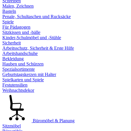
Schreiben
Malen, Zeichnen
Basteln
Penale, Schultaschen und Rucksäcke
Spiele
Für Pädagogen
Sitzkissen und -bälle
Kinder-Schulmöbel und -Stühle
Sicherheit
Arbeitsschutz, Sicherheit & Erste Hilfe
Arbeitshandschuhe
Bekleidung
Hauben und Schürzen
Spezialsortimente
Geburtstagskerzen mit Halter
Spielkarten und Spiele
Festutensilien
Weihnachtsdekor
Büromöbel & Planung
Sitzmöbel