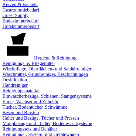
Kerzen & Fackeln
Gastronomiebedarf
Guest Supply
Badezimmerbedarf
Hotelzimmerbedarf
Hygiene & Reinigung
Reinigungs- & Pflegemittel
Wischpflege, Oberflächen- und Sanitärreiniger
Waschmittel, Grundreiniger, Beschichtungen
Desinfektion
Handreiniger
Reinigungsmaterial
Einwascherbezüge, Schienen, Stangensysteme
Eimer, Wachser und Zubehör
Tücher, Bodentücher, Schwämme
Besen und Bürsten
Halter und Bezüge, Tücher und Pressen
Moppbezüge und - halter, Bodenwischsysteme
Reinigungssets und Behälter
Reinigungs-, System- und Gerätewagen