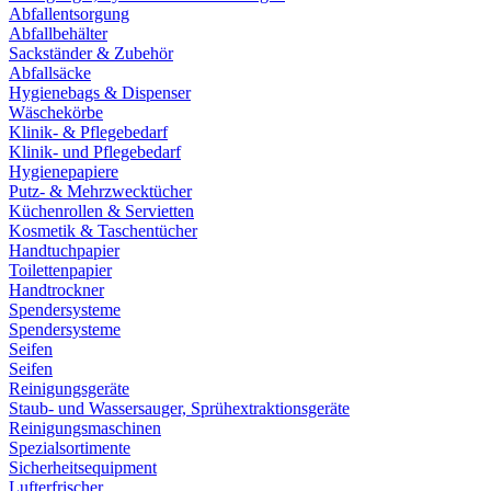
Abfallentsorgung
Abfallbehälter
Sackständer & Zubehör
Abfallsäcke
Hygienebags & Dispenser
Wäschekörbe
Klinik- & Pflegebedarf
Klinik- und Pflegebedarf
Hygienepapiere
Putz- & Mehrzwecktücher
Küchenrollen & Servietten
Kosmetik & Taschentücher
Handtuchpapier
Toilettenpapier
Handtrockner
Spendersysteme
Spendersysteme
Seifen
Seifen
Reinigungsgeräte
Staub- und Wassersauger, Sprühextraktionsgeräte
Reinigungsmaschinen
Spezialsortimente
Sicherheitsequipment
Lufterfrischer