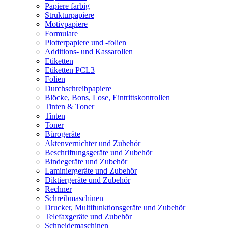
Papiere farbig
Strukturpapiere
Motivpapiere
Formulare
Plotterpapiere und -folien
Additions- und Kassarollen
Etiketten
Etiketten PCL3
Folien
Durchschreibpapiere
Blöcke, Bons, Lose, Eintrittskontrollen
Tinten & Toner
Tinten
Toner
Bürogeräte
Aktenvernichter und Zubehör
Beschriftungsgeräte und Zubehör
Bindegeräte und Zubehör
Laminiergeräte und Zubehör
Diktiergeräte und Zubehör
Rechner
Schreibmaschinen
Drucker, Multifunktionsgeräte und Zubehör
Telefaxgeräte und Zubehör
Schneidemaschinen