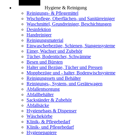
Hygiene & Reinigung
Reinigungs- & Pflegemittel
Wischpflege, Oberflächen- und Sanitärreiniger
Waschmittel, Grundreiniger, Beschichtungen
Desinfektion
Handreiniger
Reinigungsmaterial
Einwascherbezüge, Schienen, Stangensysteme
Eimer, Wachser und Zubehör
Tücher, Bodentücher, Schwämme
Besen und Bürsten
Halter und Bezüge, Tücher und Pressen
Moppbezüge und - halter, Bodenwischsysteme
Reinigungssets und Behälter
Reinigungs-, System- und Gerätewagen
Abfallentsorgung
Abfallbehälter
Sackständer & Zubehör
Abfallsäcke
Hygienebags & Dispenser
Wäschekörbe
Klinik- & Pflegebedarf
Klinik- und Pflegebedarf
Hygienepapiere