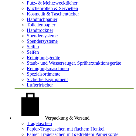
Putz- & Mehrzwecktücher
Küchenrollen & Servietten
Kosmetik & Taschentücher
Handtuchpapier
Toilettenpapier
Handtrockner
Spendersysteme
Spendersysteme
Seifen
Seifen
Reinigungsgeräte
Staub- und Wassersauger, Sprühextraktionsgeräte
Reinigungsmaschinen
Spezialsortimente
Sicherheitsequipment
Lufterfrischer
Verpackung & Versand
Tragetaschen
Papier-Tragetaschen mit flachem Henkel
Papier-Tragetaschen mit gedrehtem Papierkordel