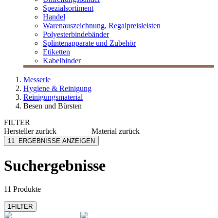
Spezialsortiment
Handel
Warenauszeichnung, Regalpreisleisten
Polyesterbindebänder
Splintenapparate und Zubehör
Etiketten
Kabelbinder
Messerle
Hygiene & Reinigung
Reinigungsmaterial
Besen und Bürsten
FILTER
Hersteller
zurück
Material
zurück
Nölle Profi Brush
Metall
11
ERGEBNISSE ANZEIGEN
Soennecken
Kunststoff
Swiffer
Elaston/Holz
Suchergebnisse
Metall/Kunststoff
Polyester
mehr anzeigen
11 Produkte
1
FILTER