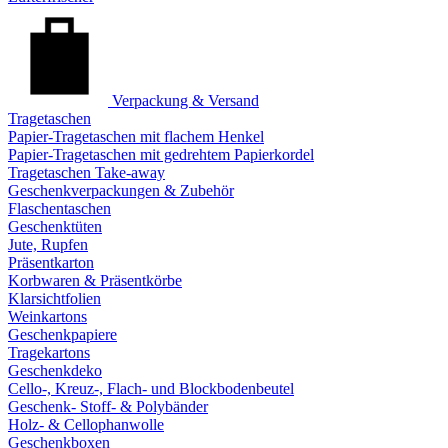
Verpackung & Versand
Tragetaschen
Papier-Tragetaschen mit flachem Henkel
Papier-Tragetaschen mit gedrehtem Papierkordel
Tragetaschen Take-away
Geschenkverpackungen & Zubehör
Flaschentaschen
Geschenktüten
Jute, Rupfen
Präsentkarton
Korbwaren & Präsentkörbe
Klarsichtfolien
Weinkartons
Geschenkpapiere
Tragekartons
Geschenkdeko
Cello-, Kreuz-, Flach- und Blockbodenbeutel
Geschenk- Stoff- & Polybänder
Holz- & Cellophanwolle
Geschenkboxen