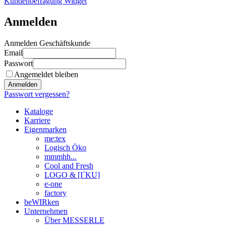
Kundenbefragung Widget
Anmelden
Anmelden Geschäftskunde
Email
Passwort
Angemeldet bleiben
Anmelden
Passwort vergessen?
Kataloge
Karriere
Eigenmarken
me:tex
Logisch Öko
mmmhh...
Cool and Fresh
LOGO & [I´KU]
e-one
factory
beWIRken
Unternehmen
Über MESSERLE