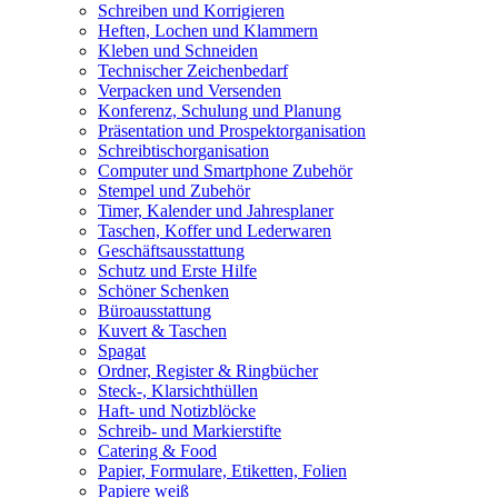
Schreiben und Korrigieren
Heften, Lochen und Klammern
Kleben und Schneiden
Technischer Zeichenbedarf
Verpacken und Versenden
Konferenz, Schulung und Planung
Präsentation und Prospektorganisation
Schreibtischorganisation
Computer und Smartphone Zubehör
Stempel und Zubehör
Timer, Kalender und Jahresplaner
Taschen, Koffer und Lederwaren
Geschäftsausstattung
Schutz und Erste Hilfe
Schöner Schenken
Büroausstattung
Kuvert & Taschen
Spagat
Ordner, Register & Ringbücher
Steck-, Klarsichthüllen
Haft- und Notizblöcke
Schreib- und Markierstifte
Catering & Food
Papier, Formulare, Etiketten, Folien
Papiere weiß