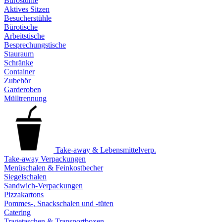
Bürostühle
Aktives Sitzen
Besucherstühle
Bürotische
Arbeitstische
Besprechungstische
Stauraum
Schränke
Container
Zubehör
Garderoben
Mülltrennung
Take-away & Lebensmittelverp.
Take-away Verpackungen
Menüschalen & Feinkostbecher
Siegelschalen
Sandwich-Verpackungen
Pizzakartons
Pommes-, Snackschalen und -tüten
Catering
Tragetaschen & Transportboxen