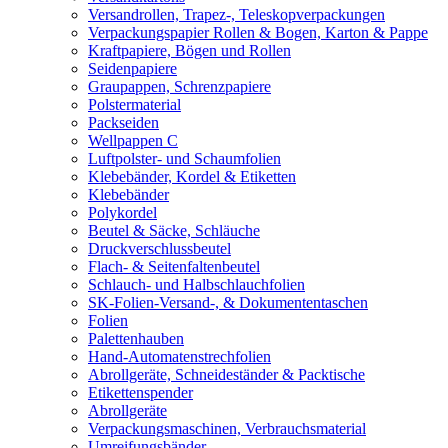
Versandrollen, Trapez-, Teleskopverpackungen
Verpackungspapier Rollen & Bogen, Karton & Pappe
Kraftpapiere, Bögen und Rollen
Seidenpapiere
Graupappen, Schrenzpapiere
Polstermaterial
Packseiden
Wellpappen C
Luftpolster- und Schaumfolien
Klebebänder, Kordel & Etiketten
Klebebänder
Polykordel
Beutel & Säcke, Schläuche
Druckverschlussbeutel
Flach- & Seitenfaltenbeutel
Schlauch- und Halbschlauchfolien
SK-Folien-Versand-, & Dokumententaschen
Folien
Palettenhauben
Hand-Automatenstrechfolien
Abrollgeräte, Schneideständer & Packtische
Etikettenspender
Abrollgeräte
Verpackungsmaschinen, Verbrauchsmaterial
Umreifungsbänder