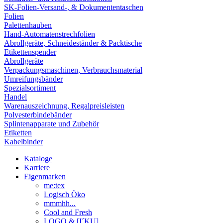
SK-Folien-Versand-, & Dokumententaschen
Folien
Palettenhauben
Hand-Automatenstrechfolien
Abrollgeräte, Schneideständer & Packtische
Etikettenspender
Abrollgeräte
Verpackungsmaschinen, Verbrauchsmaterial
Umreifungsbänder
Spezialsortiment
Handel
Warenauszeichnung, Regalpreisleisten
Polyesterbindebänder
Splintenapparate und Zubehör
Etiketten
Kabelbinder
Kataloge
Karriere
Eigenmarken
me:tex
Logisch Öko
mmmhh...
Cool and Fresh
LOGO & [I´KU]