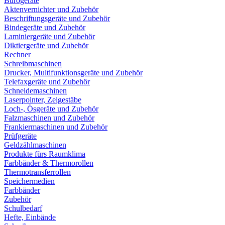
Bürogeräte
Aktenvernichter und Zubehör
Beschriftungsgeräte und Zubehör
Bindegeräte und Zubehör
Laminiergeräte und Zubehör
Diktiergeräte und Zubehör
Rechner
Schreibmaschinen
Drucker, Multifunktionsgeräte und Zubehör
Telefaxgeräte und Zubehör
Schneidemaschinen
Laserpointer, Zeigestäbe
Loch-, Ösgeräte und Zubehör
Falzmaschinen und Zubehör
Frankiermaschinen und Zubehör
Prüfgeräte
Geldzählmaschinen
Produkte fürs Raumklima
Farbbänder & Thermorollen
Thermotransferrollen
Speichermedien
Farbbänder
Zubehör
Schulbedarf
Hefte, Einbände