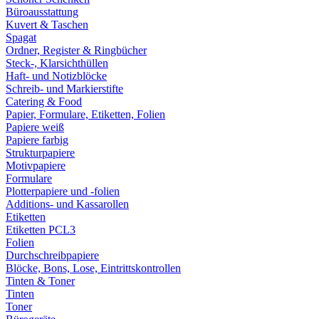
Büroausstattung
Kuvert & Taschen
Spagat
Ordner, Register & Ringbücher
Steck-, Klarsichthüllen
Haft- und Notizblöcke
Schreib- und Markierstifte
Catering & Food
Papier, Formulare, Etiketten, Folien
Papiere weiß
Papiere farbig
Strukturpapiere
Motivpapiere
Formulare
Plotterpapiere und -folien
Additions- und Kassarollen
Etiketten
Etiketten PCL3
Folien
Durchschreibpapiere
Blöcke, Bons, Lose, Eintrittskontrollen
Tinten & Toner
Tinten
Toner