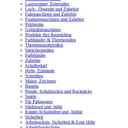
Laserpointer, Zeigestäbe
Loch-, Ösgeräte und Zubehör
Falzmaschinen und Zubehör
Frankiermaschinen und Zubehör
Prüfgeräte
Geldzählmaschinen
Produkte fürs Raumklima
Farbbänder & Thermorollen
Thermotransferrollen
Speichermedien
Farbbänder
Zubehör
Schulbedarf
Hefte, Einbände
Schreiben
Malen, Zeichnen
Basteln
Penale, Schultaschen und Rucksäcke
Spiele
Für Pädagogen
Sitzkissen und -bälle
Kinder-Schulmöbel und -Stühle
Sicherheit
Arbeitsschutz, Sicherheit & Erste Hilfe
Arbeitshandschuhe