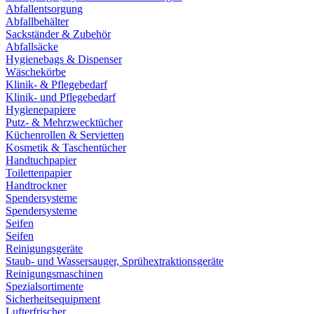
Abfallentsorgung
Abfallbehälter
Sackständer & Zubehör
Abfallsäcke
Hygienebags & Dispenser
Wäschekörbe
Klinik- & Pflegebedarf
Klinik- und Pflegebedarf
Hygienepapiere
Putz- & Mehrzwecktücher
Küchenrollen & Servietten
Kosmetik & Taschentücher
Handtuchpapier
Toilettenpapier
Handtrockner
Spendersysteme
Spendersysteme
Seifen
Seifen
Reinigungsgeräte
Staub- und Wassersauger, Sprühextraktionsgeräte
Reinigungsmaschinen
Spezialsortimente
Sicherheitsequipment
Lufterfrischer