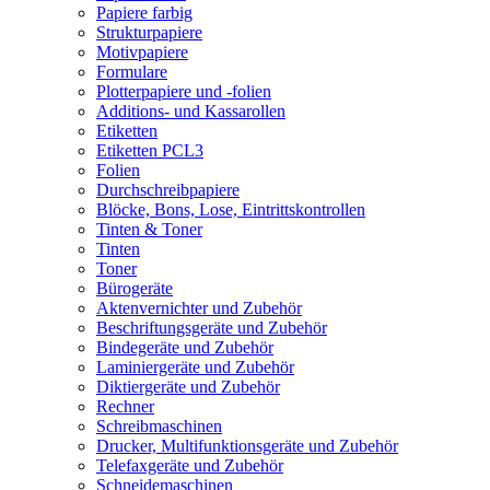
Papiere farbig
Strukturpapiere
Motivpapiere
Formulare
Plotterpapiere und -folien
Additions- und Kassarollen
Etiketten
Etiketten PCL3
Folien
Durchschreibpapiere
Blöcke, Bons, Lose, Eintrittskontrollen
Tinten & Toner
Tinten
Toner
Bürogeräte
Aktenvernichter und Zubehör
Beschriftungsgeräte und Zubehör
Bindegeräte und Zubehör
Laminiergeräte und Zubehör
Diktiergeräte und Zubehör
Rechner
Schreibmaschinen
Drucker, Multifunktionsgeräte und Zubehör
Telefaxgeräte und Zubehör
Schneidemaschinen