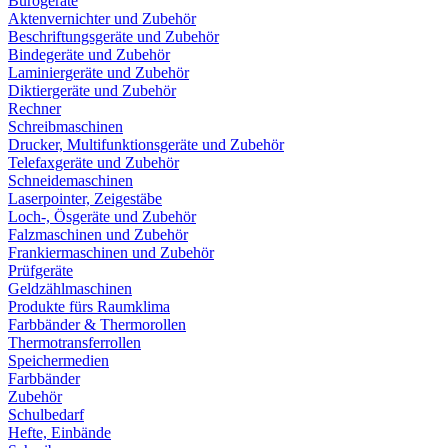
Bürogeräte
Aktenvernichter und Zubehör
Beschriftungsgeräte und Zubehör
Bindegeräte und Zubehör
Laminiergeräte und Zubehör
Diktiergeräte und Zubehör
Rechner
Schreibmaschinen
Drucker, Multifunktionsgeräte und Zubehör
Telefaxgeräte und Zubehör
Schneidemaschinen
Laserpointer, Zeigestäbe
Loch-, Ösgeräte und Zubehör
Falzmaschinen und Zubehör
Frankiermaschinen und Zubehör
Prüfgeräte
Geldzählmaschinen
Produkte fürs Raumklima
Farbbänder & Thermorollen
Thermotransferrollen
Speichermedien
Farbbänder
Zubehör
Schulbedarf
Hefte, Einbände