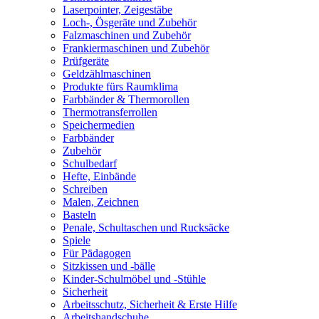
Laserpointer, Zeigestäbe
Loch-, Ösgeräte und Zubehör
Falzmaschinen und Zubehör
Frankiermaschinen und Zubehör
Prüfgeräte
Geldzählmaschinen
Produkte fürs Raumklima
Farbbänder & Thermorollen
Thermotransferrollen
Speichermedien
Farbbänder
Zubehör
Schulbedarf
Hefte, Einbände
Schreiben
Malen, Zeichnen
Basteln
Penale, Schultaschen und Rucksäcke
Spiele
Für Pädagogen
Sitzkissen und -bälle
Kinder-Schulmöbel und -Stühle
Sicherheit
Arbeitsschutz, Sicherheit & Erste Hilfe
Arbeitshandschuhe