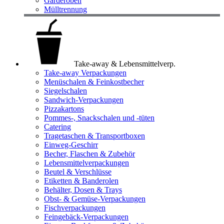
Garderoben
Mülltrennung
Take-away & Lebensmittelverp.
Take-away Verpackungen
Menüschalen & Feinkostbecher
Siegelschalen
Sandwich-Verpackungen
Pizzakartons
Pommes-, Snackschalen und -tüten
Catering
Tragetaschen & Transportboxen
Einweg-Geschirr
Becher, Flaschen & Zubehör
Lebensmittelverpackungen
Beutel & Verschlüsse
Etiketten & Banderolen
Behälter, Dosen & Trays
Obst- & Gemüse-Verpackungen
Fischverpackungen
Feingebäck-Verpackungen