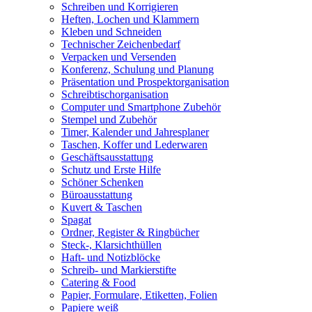
Schreiben und Korrigieren
Heften, Lochen und Klammern
Kleben und Schneiden
Technischer Zeichenbedarf
Verpacken und Versenden
Konferenz, Schulung und Planung
Präsentation und Prospektorganisation
Schreibtischorganisation
Computer und Smartphone Zubehör
Stempel und Zubehör
Timer, Kalender und Jahresplaner
Taschen, Koffer und Lederwaren
Geschäftsausstattung
Schutz und Erste Hilfe
Schöner Schenken
Büroausstattung
Kuvert & Taschen
Spagat
Ordner, Register & Ringbücher
Steck-, Klarsichthüllen
Haft- und Notizblöcke
Schreib- und Markierstifte
Catering & Food
Papier, Formulare, Etiketten, Folien
Papiere weiß