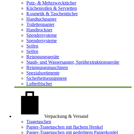
Putz- & Mehrzwecktücher
Küchenrollen & Servietten
Kosmetik & Taschentücher
Handtuchpapier
Toilettenpapier
Handtrockner
Spendersysteme
Spendersysteme
Seifen
Seifen
Reinigungsgeräte
Staub- und Wassersauger, Sprühextraktionsgeräte
Reinigungsmaschinen
Spezialsortimente
Sicherheitsequipment
Lufterfrischer
Verpackung & Versand
Tragetaschen
Papier-Tragetaschen mit flachem Henkel
Papier-Tragetaschen mit gedrehtem Papierkordel