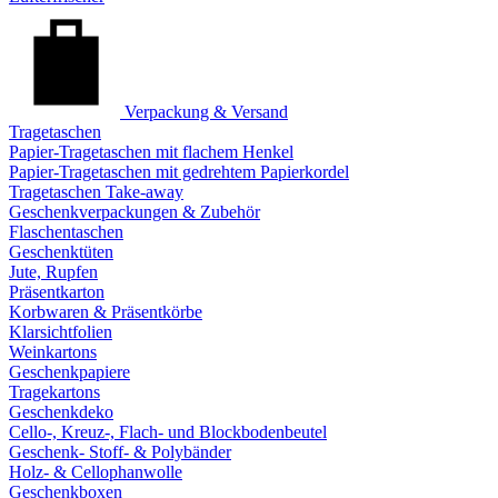
Verpackung & Versand
Tragetaschen
Papier-Tragetaschen mit flachem Henkel
Papier-Tragetaschen mit gedrehtem Papierkordel
Tragetaschen Take-away
Geschenkverpackungen & Zubehör
Flaschentaschen
Geschenktüten
Jute, Rupfen
Präsentkarton
Korbwaren & Präsentkörbe
Klarsichtfolien
Weinkartons
Geschenkpapiere
Tragekartons
Geschenkdeko
Cello-, Kreuz-, Flach- und Blockbodenbeutel
Geschenk- Stoff- & Polybänder
Holz- & Cellophanwolle
Geschenkboxen