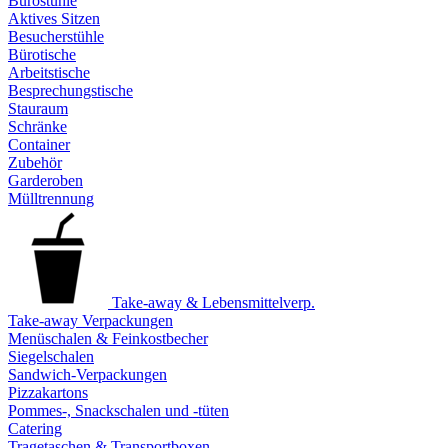
Bürostühle
Aktives Sitzen
Besucherstühle
Bürotische
Arbeitstische
Besprechungstische
Stauraum
Schränke
Container
Zubehör
Garderoben
Mülltrennung
Take-away & Lebensmittelverp.
Take-away Verpackungen
Menüschalen & Feinkostbecher
Siegelschalen
Sandwich-Verpackungen
Pizzakartons
Pommes-, Snackschalen und -tüten
Catering
Tragetaschen & Transportboxen