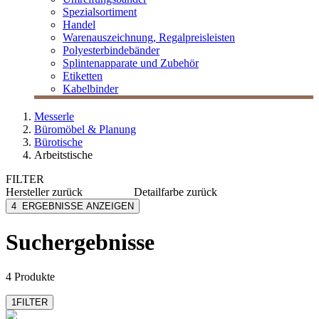
Spezialsortiment
Handel
Warenauszeichnung, Regalpreisleisten
Polyesterbindebänder
Splintenapparate und Zubehör
Etiketten
Kabelbinder
Messerle
Büromöbel & Planung
Bürotische
Arbeitstische
FILTER
Hersteller
zurück
Detailfarbe
zurück
Narbutas
Bernsteineiche Dekor
4
ERGEBNISSE ANZEIGEN
Nowy Styl
eiche
Steelcase
Eiche Dekor
Suchergebnisse
pearlgrau
Snow
mehr anzeigen
4 Produkte
1
FILTER