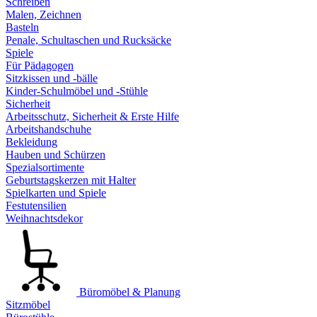
Schreiben
Malen, Zeichnen
Basteln
Penale, Schultaschen und Rucksäcke
Spiele
Für Pädagogen
Sitzkissen und -bälle
Kinder-Schulmöbel und -Stühle
Sicherheit
Arbeitsschutz, Sicherheit & Erste Hilfe
Arbeitshandschuhe
Bekleidung
Hauben und Schürzen
Spezialsortimente
Geburtstagskerzen mit Halter
Spielkarten und Spiele
Festutensilien
Weihnachtsdekor
Büromöbel & Planung
Sitzmöbel