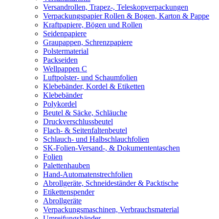
Versandrollen, Trapez-, Teleskopverpackungen
Verpackungspapier Rollen & Bogen, Karton & Pappe
Kraftpapiere, Bögen und Rollen
Seidenpapiere
Graupappen, Schrenzpapiere
Polstermaterial
Packseiden
Wellpappen C
Luftpolster- und Schaumfolien
Klebebänder, Kordel & Etiketten
Klebebänder
Polykordel
Beutel & Säcke, Schläuche
Druckverschlussbeutel
Flach- & Seitenfaltenbeutel
Schlauch- und Halbschlauchfolien
SK-Folien-Versand-, & Dokumententaschen
Folien
Palettenhauben
Hand-Automatenstrechfolien
Abrollgeräte, Schneideständer & Packtische
Etikettenspender
Abrollgeräte
Verpackungsmaschinen, Verbrauchsmaterial
Umreifungsbänder