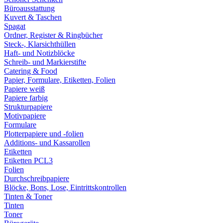
Büroausstattung
Kuvert & Taschen
Spagat
Ordner, Register & Ringbücher
Steck-, Klarsichthüllen
Haft- und Notizblöcke
Schreib- und Markierstifte
Catering & Food
Papier, Formulare, Etiketten, Folien
Papiere weiß
Papiere farbig
Strukturpapiere
Motivpapiere
Formulare
Plotterpapiere und -folien
Additions- und Kassarollen
Etiketten
Etiketten PCL3
Folien
Durchschreibpapiere
Blöcke, Bons, Lose, Eintrittskontrollen
Tinten & Toner
Tinten
Toner