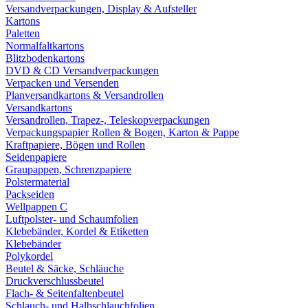
Versandverpackungen, Display & Aufsteller
Kartons
Paletten
Normalfaltkartons
Blitzbodenkartons
DVD & CD Versandverpackungen
Verpacken und Versenden
Planversandkartons & Versandrollen
Versandkartons
Versandrollen, Trapez-, Teleskopverpackungen
Verpackungspapier Rollen & Bogen, Karton & Pappe
Kraftpapiere, Bögen und Rollen
Seidenpapiere
Graupappen, Schrenzpapiere
Polstermaterial
Packseiden
Wellpappen C
Luftpolster- und Schaumfolien
Klebebänder, Kordel & Etiketten
Klebebänder
Polykordel
Beutel & Säcke, Schläuche
Druckverschlussbeutel
Flach- & Seitenfaltenbeutel
Schlauch- und Halbschlauchfolien