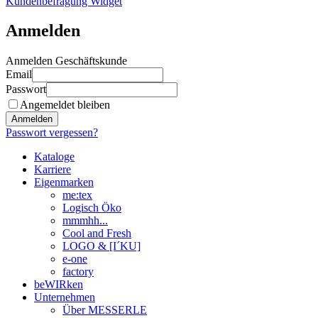
Kundenbefragung Widget
Anmelden
Anmelden Geschäftskunde
Email
Passwort
Angemeldet bleiben
Anmelden
Passwort vergessen?
Kataloge
Karriere
Eigenmarken
me:tex
Logisch Öko
mmmhh...
Cool and Fresh
LOGO & [I´KU]
e-one
factory
beWIRken
Unternehmen
Über MESSERLE