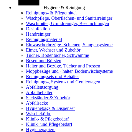
Hygiene & Reinigung
Reinigungs- & Pflegemittel
Wischpflege, Oberflächen- und Sanitärreiniger
Waschmittel, Grundreiniger, Beschichtungen
Desinfektion
Handreiniger
Reinigungsmaterial
Einwascherbezüge, Schienen, Stangensysteme
Eimer, Wachser und Zubehör
Tücher, Bodentücher, Schwämme
Besen und Bürsten
Halter und Bezüge, Tücher und Pressen
Moppbezüge und - halter, Bodenwischsysteme
Reinigungssets und Behälter
Reinigungs-, System- und Gerätewagen
Abfallentsorgung
Abfallbehälter
Sackständer & Zubehör
Abfallsäcke
Hygienebags & Dispenser
Wäschekörbe
Klinik- & Pflegebedarf
Klinik- und Pflegebedarf
Hygienepapiere