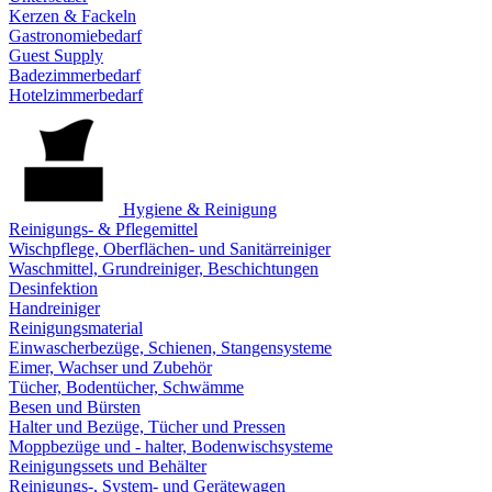
Kerzen & Fackeln
Gastronomiebedarf
Guest Supply
Badezimmerbedarf
Hotelzimmerbedarf
Hygiene & Reinigung
Reinigungs- & Pflegemittel
Wischpflege, Oberflächen- und Sanitärreiniger
Waschmittel, Grundreiniger, Beschichtungen
Desinfektion
Handreiniger
Reinigungsmaterial
Einwascherbezüge, Schienen, Stangensysteme
Eimer, Wachser und Zubehör
Tücher, Bodentücher, Schwämme
Besen und Bürsten
Halter und Bezüge, Tücher und Pressen
Moppbezüge und - halter, Bodenwischsysteme
Reinigungssets und Behälter
Reinigungs-, System- und Gerätewagen