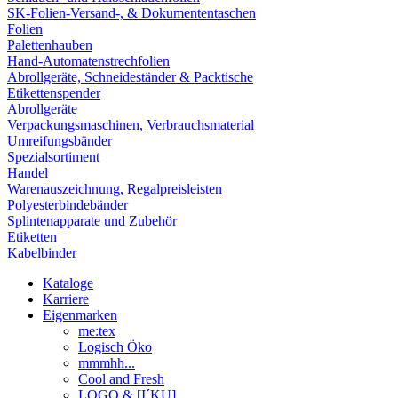
SK-Folien-Versand-, & Dokumententaschen
Folien
Palettenhauben
Hand-Automatenstrechfolien
Abrollgeräte, Schneideständer & Packtische
Etikettenspender
Abrollgeräte
Verpackungsmaschinen, Verbrauchsmaterial
Umreifungsbänder
Spezialsortiment
Handel
Warenauszeichnung, Regalpreisleisten
Polyesterbindebänder
Splintenapparate und Zubehör
Etiketten
Kabelbinder
Kataloge
Karriere
Eigenmarken
me:tex
Logisch Öko
mmmhh...
Cool and Fresh
LOGO & [I´KU]