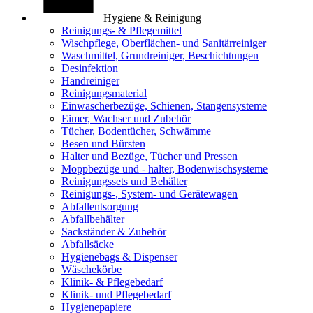
Hygiene & Reinigung
Reinigungs- & Pflegemittel
Wischpflege, Oberflächen- und Sanitärreiniger
Waschmittel, Grundreiniger, Beschichtungen
Desinfektion
Handreiniger
Reinigungsmaterial
Einwascherbezüge, Schienen, Stangensysteme
Eimer, Wachser und Zubehör
Tücher, Bodentücher, Schwämme
Besen und Bürsten
Halter und Bezüge, Tücher und Pressen
Moppbezüge und - halter, Bodenwischsysteme
Reinigungssets und Behälter
Reinigungs-, System- und Gerätewagen
Abfallentsorgung
Abfallbehälter
Sackständer & Zubehör
Abfallsäcke
Hygienebags & Dispenser
Wäschekörbe
Klinik- & Pflegebedarf
Klinik- und Pflegebedarf
Hygienepapiere