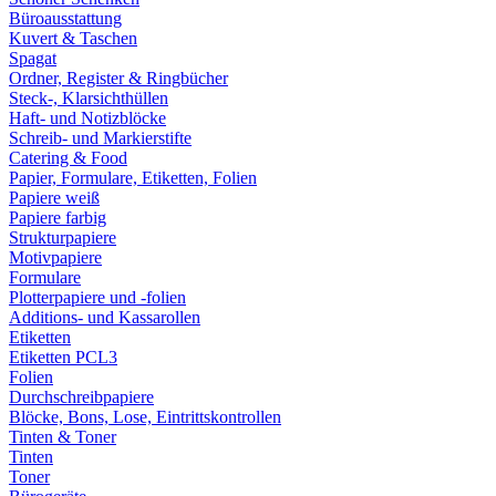
Büroausstattung
Kuvert & Taschen
Spagat
Ordner, Register & Ringbücher
Steck-, Klarsichthüllen
Haft- und Notizblöcke
Schreib- und Markierstifte
Catering & Food
Papier, Formulare, Etiketten, Folien
Papiere weiß
Papiere farbig
Strukturpapiere
Motivpapiere
Formulare
Plotterpapiere und -folien
Additions- und Kassarollen
Etiketten
Etiketten PCL3
Folien
Durchschreibpapiere
Blöcke, Bons, Lose, Eintrittskontrollen
Tinten & Toner
Tinten
Toner