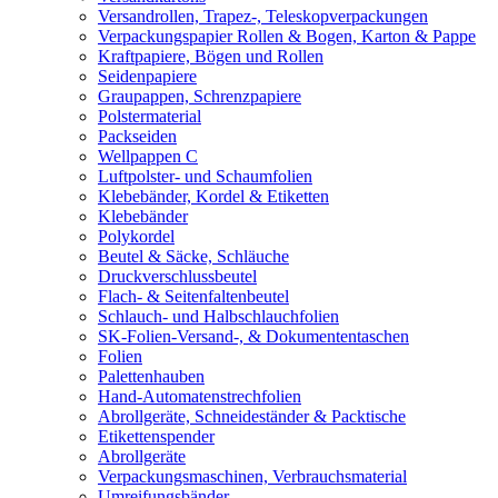
Versandrollen, Trapez-, Teleskopverpackungen
Verpackungspapier Rollen & Bogen, Karton & Pappe
Kraftpapiere, Bögen und Rollen
Seidenpapiere
Graupappen, Schrenzpapiere
Polstermaterial
Packseiden
Wellpappen C
Luftpolster- und Schaumfolien
Klebebänder, Kordel & Etiketten
Klebebänder
Polykordel
Beutel & Säcke, Schläuche
Druckverschlussbeutel
Flach- & Seitenfaltenbeutel
Schlauch- und Halbschlauchfolien
SK-Folien-Versand-, & Dokumententaschen
Folien
Palettenhauben
Hand-Automatenstrechfolien
Abrollgeräte, Schneideständer & Packtische
Etikettenspender
Abrollgeräte
Verpackungsmaschinen, Verbrauchsmaterial
Umreifungsbänder