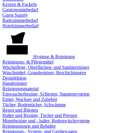
Kerzen & Fackeln
Gastronomiebedarf
Guest Supply
Badezimmerbedarf
Hotelzimmerbedarf
Hygiene & Reinigung
Reinigungs- & Pflegemittel
Wischpflege, Oberflächen- und Sanitärreiniger
Waschmittel, Grundreiniger, Beschichtungen
Desinfektion
Handreiniger
Reinigungsmaterial
Einwascherbezüge, Schienen, Stangensysteme
Eimer, Wachser und Zubehör
Tücher, Bodentücher, Schwämme
Besen und Bürsten
Halter und Bezüge, Tücher und Pressen
Moppbezüge und - halter, Bodenwischsysteme
Reinigungssets und Behälter
Reinigungs-, System- und Gerätewagen