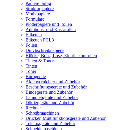
Papiere farbig
Strukturpapiere
Motivpapiere
Formulare
Plotterpapiere und -folien
Additions- und Kassarollen
Etiketten
Etiketten PCL3
Folien
Durchschreibpapiere
Blöcke, Bons, Lose, Eintrittskontrollen
Tinten & Toner
Tinten
Toner
Bürogeräte
Aktenvernichter und Zubehör
Beschriftungsgeräte und Zubehör
Bindegeräte und Zubehör
Laminiergeräte und Zubehör
Diktiergeräte und Zubehör
Rechner
Schreibmaschinen
Drucker, Multifunktionsgeräte und Zubehör
Telefaxgeräte und Zubehör
Schneidemaschinen