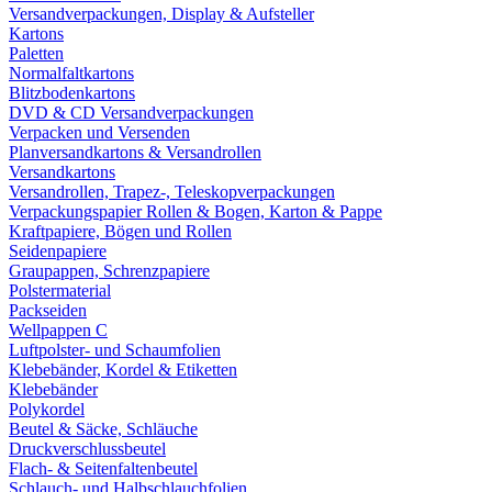
Versandverpackungen, Display & Aufsteller
Kartons
Paletten
Normalfaltkartons
Blitzbodenkartons
DVD & CD Versandverpackungen
Verpacken und Versenden
Planversandkartons & Versandrollen
Versandkartons
Versandrollen, Trapez-, Teleskopverpackungen
Verpackungspapier Rollen & Bogen, Karton & Pappe
Kraftpapiere, Bögen und Rollen
Seidenpapiere
Graupappen, Schrenzpapiere
Polstermaterial
Packseiden
Wellpappen C
Luftpolster- und Schaumfolien
Klebebänder, Kordel & Etiketten
Klebebänder
Polykordel
Beutel & Säcke, Schläuche
Druckverschlussbeutel
Flach- & Seitenfaltenbeutel
Schlauch- und Halbschlauchfolien