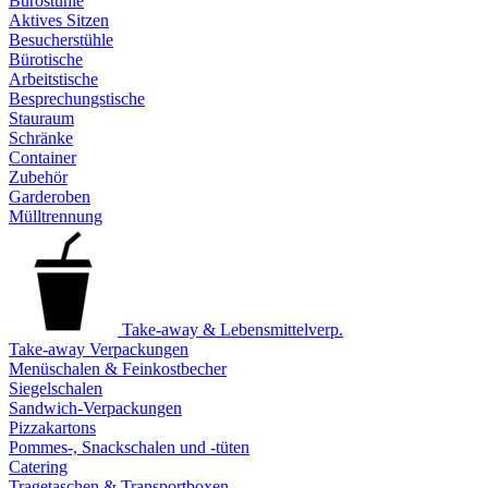
Bürostühle
Aktives Sitzen
Besucherstühle
Bürotische
Arbeitstische
Besprechungstische
Stauraum
Schränke
Container
Zubehör
Garderoben
Mülltrennung
Take-away & Lebensmittelverp.
Take-away Verpackungen
Menüschalen & Feinkostbecher
Siegelschalen
Sandwich-Verpackungen
Pizzakartons
Pommes-, Snackschalen und -tüten
Catering
Tragetaschen & Transportboxen