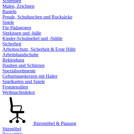
Schreiben
Malen, Zeichnen
Basteln
Penale, Schultaschen und Rucksäcke
Spiele
Für Pädagogen
Sitzkissen und -bälle
Kinder-Schulmöbel und -Stühle
Sicherheit
Arbeitsschutz, Sicherheit & Erste Hilfe
Arbeitshandschuhe
Bekleidung
Hauben und Schürzen
Spezialsortimente
Geburtstagskerzen mit Halter
Spielkarten und Spiele
Festutensilien
Weihnachtsdekor
Büromöbel & Planung
Sitzmöbel