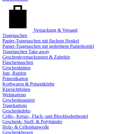
Verpackung & Versand
Tragetaschen
Papier-Tragetaschen mit flachem Henkel
Papier-Tragetaschen mit gedrehtem Papierkordel
Tragetaschen Take-away
Geschenkverpackungen & Zubehör
Flaschentaschen
Geschenktüten
Jute, Rupfen
Präsentkarton
Korbwaren & Präsentkörbe
Klarsichtfolien
Weinkartons
Geschenkpapiere
Tragekartons
Geschenkdeko
Cello-, Kreuz-, Flach- und Blockbodenbeutel
Geschenk- Stoff- & Polybänder
Holz- & Cellophanwolle
Geschenkboxen