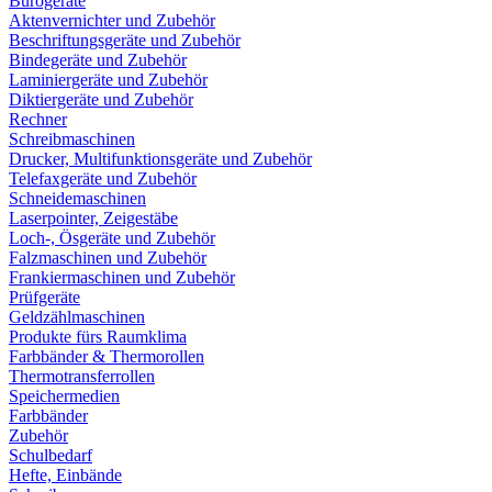
Bürogeräte
Aktenvernichter und Zubehör
Beschriftungsgeräte und Zubehör
Bindegeräte und Zubehör
Laminiergeräte und Zubehör
Diktiergeräte und Zubehör
Rechner
Schreibmaschinen
Drucker, Multifunktionsgeräte und Zubehör
Telefaxgeräte und Zubehör
Schneidemaschinen
Laserpointer, Zeigestäbe
Loch-, Ösgeräte und Zubehör
Falzmaschinen und Zubehör
Frankiermaschinen und Zubehör
Prüfgeräte
Geldzählmaschinen
Produkte fürs Raumklima
Farbbänder & Thermorollen
Thermotransferrollen
Speichermedien
Farbbänder
Zubehör
Schulbedarf
Hefte, Einbände