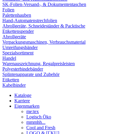
SK-Folien-Versand-, & Dokumententaschen
Folien
Palettenhauben
Hand-Automatenstrechfolien
Abrollgeräte, Schneideständer & Packtische
Etikettenspender
Abrollgeräte
Verpackungsmaschinen, Verbrauchsmaterial
Umreifungsbänder
Spezialsortiment
Handel
Warenauszeichnung, Regalpreisleisten
Polyesterbindebänder
Splintenapparate und Zubehör
Etiketten
Kabelbinder
Kataloge
Karriere
Eigenmarken
me:tex
Logisch Öko
mmmhh...
Cool and Fresh
LOGO & [I´KU]