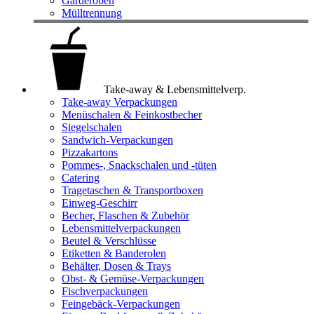
Garderoben
Mülltrennung
Take-away & Lebensmittelverp.
Take-away Verpackungen
Menüschalen & Feinkostbecher
Siegelschalen
Sandwich-Verpackungen
Pizzakartons
Pommes-, Snackschalen und -tüten
Catering
Tragetaschen & Transportboxen
Einweg-Geschirr
Becher, Flaschen & Zubehör
Lebensmittelverpackungen
Beutel & Verschlüsse
Etiketten & Banderolen
Behälter, Dosen & Trays
Obst- & Gemüse-Verpackungen
Fischverpackungen
Feingebäck-Verpackungen