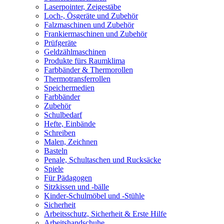
Laserpointer, Zeigestäbe
Loch-, Ösgeräte und Zubehör
Falzmaschinen und Zubehör
Frankiermaschinen und Zubehör
Prüfgeräte
Geldzählmaschinen
Produkte fürs Raumklima
Farbbänder & Thermorollen
Thermotransferrollen
Speichermedien
Farbbänder
Zubehör
Schulbedarf
Hefte, Einbände
Schreiben
Malen, Zeichnen
Basteln
Penale, Schultaschen und Rucksäcke
Spiele
Für Pädagogen
Sitzkissen und -bälle
Kinder-Schulmöbel und -Stühle
Sicherheit
Arbeitsschutz, Sicherheit & Erste Hilfe
Arbeitshandschuhe