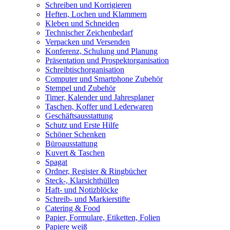
Schreiben und Korrigieren
Heften, Lochen und Klammern
Kleben und Schneiden
Technischer Zeichenbedarf
Verpacken und Versenden
Konferenz, Schulung und Planung
Präsentation und Prospektorganisation
Schreibtischorganisation
Computer und Smartphone Zubehör
Stempel und Zubehör
Timer, Kalender und Jahresplaner
Taschen, Koffer und Lederwaren
Geschäftsausstattung
Schutz und Erste Hilfe
Schöner Schenken
Büroausstattung
Kuvert & Taschen
Spagat
Ordner, Register & Ringbücher
Steck-, Klarsichthüllen
Haft- und Notizblöcke
Schreib- und Markierstifte
Catering & Food
Papier, Formulare, Etiketten, Folien
Papiere weiß