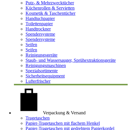
Putz- & Mehrzwecktücher
Küchenrollen & Servietten
Kosmetik & Taschentücher
Handtuchpapier
Toilettenpapier
Handtrockner
Spendersysteme
Spendersysteme
Seifen
Seifen
Reinigungsgeräte
Staub- und Wassersauger, Sprühextraktionsgeräte
Reinigungsmaschinen
Spezialsortimente
Sicherheitsequipment
Lufterfrischer
Verpackung & Versand
Tragetaschen
Papier-Tragetaschen mit flachem Henkel
Papier-Tragetaschen mit gedrehtem Papierkordel