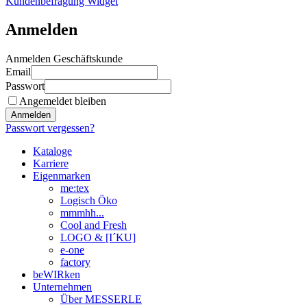
Kundenbefragung Widget
Anmelden
Anmelden Geschäftskunde
Email
Passwort
Angemeldet bleiben
Anmelden
Passwort vergessen?
Kataloge
Karriere
Eigenmarken
me:tex
Logisch Öko
mmmhh...
Cool and Fresh
LOGO & [I´KU]
e-one
factory
beWIRken
Unternehmen
Über MESSERLE