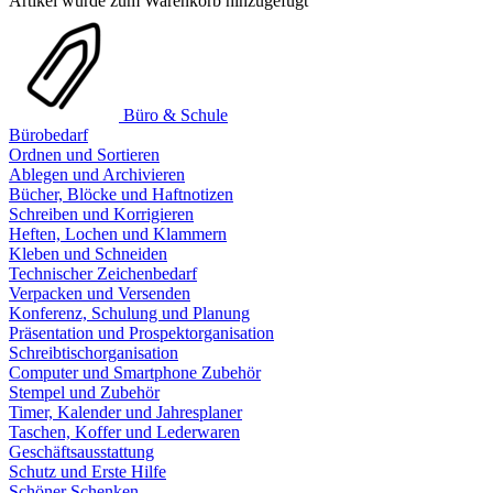
Artikel wurde zum Warenkorb hinzugefügt
Büro & Schule
Bürobedarf
Ordnen und Sortieren
Ablegen und Archivieren
Bücher, Blöcke und Haftnotizen
Schreiben und Korrigieren
Heften, Lochen und Klammern
Kleben und Schneiden
Technischer Zeichenbedarf
Verpacken und Versenden
Konferenz, Schulung und Planung
Präsentation und Prospektorganisation
Schreibtischorganisation
Computer und Smartphone Zubehör
Stempel und Zubehör
Timer, Kalender und Jahresplaner
Taschen, Koffer und Lederwaren
Geschäftsausstattung
Schutz und Erste Hilfe
Schöner Schenken