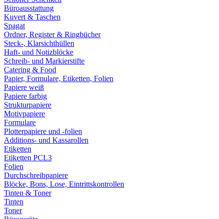
Büroausstattung
Kuvert & Taschen
Spagat
Ordner, Register & Ringbücher
Steck-, Klarsichthüllen
Haft- und Notizblöcke
Schreib- und Markierstifte
Catering & Food
Papier, Formulare, Etiketten, Folien
Papiere weiß
Papiere farbig
Strukturpapiere
Motivpapiere
Formulare
Plotterpapiere und -folien
Additions- und Kassarollen
Etiketten
Etiketten PCL3
Folien
Durchschreibpapiere
Blöcke, Bons, Lose, Eintrittskontrollen
Tinten & Toner
Tinten
Toner