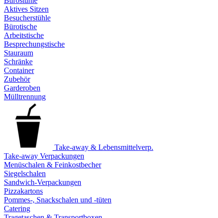
Bürostühle
Aktives Sitzen
Besucherstühle
Bürotische
Arbeitstische
Besprechungstische
Stauraum
Schränke
Container
Zubehör
Garderoben
Mülltrennung
Take-away & Lebensmittelverp.
Take-away Verpackungen
Menüschalen & Feinkostbecher
Siegelschalen
Sandwich-Verpackungen
Pizzakartons
Pommes-, Snackschalen und -tüten
Catering
Tragetaschen & Transportboxen