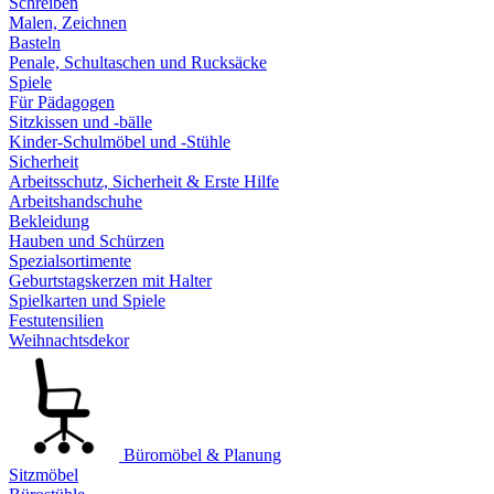
Schreiben
Malen, Zeichnen
Basteln
Penale, Schultaschen und Rucksäcke
Spiele
Für Pädagogen
Sitzkissen und -bälle
Kinder-Schulmöbel und -Stühle
Sicherheit
Arbeitsschutz, Sicherheit & Erste Hilfe
Arbeitshandschuhe
Bekleidung
Hauben und Schürzen
Spezialsortimente
Geburtstagskerzen mit Halter
Spielkarten und Spiele
Festutensilien
Weihnachtsdekor
Büromöbel & Planung
Sitzmöbel