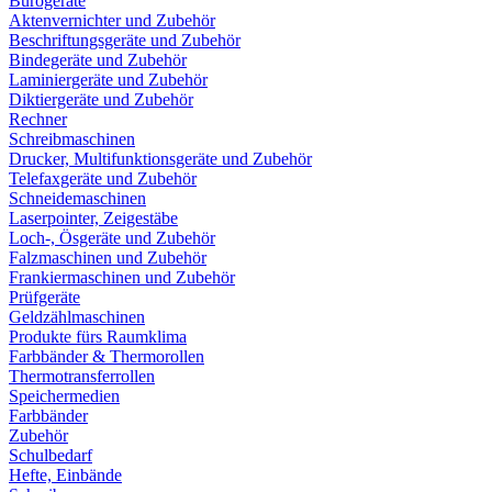
Bürogeräte
Aktenvernichter und Zubehör
Beschriftungsgeräte und Zubehör
Bindegeräte und Zubehör
Laminiergeräte und Zubehör
Diktiergeräte und Zubehör
Rechner
Schreibmaschinen
Drucker, Multifunktionsgeräte und Zubehör
Telefaxgeräte und Zubehör
Schneidemaschinen
Laserpointer, Zeigestäbe
Loch-, Ösgeräte und Zubehör
Falzmaschinen und Zubehör
Frankiermaschinen und Zubehör
Prüfgeräte
Geldzählmaschinen
Produkte fürs Raumklima
Farbbänder & Thermorollen
Thermotransferrollen
Speichermedien
Farbbänder
Zubehör
Schulbedarf
Hefte, Einbände