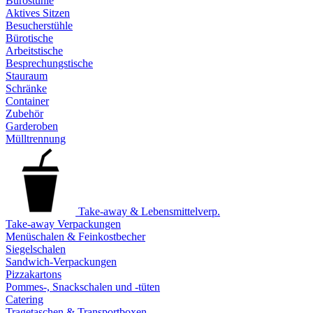
Bürostühle
Aktives Sitzen
Besucherstühle
Bürotische
Arbeitstische
Besprechungstische
Stauraum
Schränke
Container
Zubehör
Garderoben
Mülltrennung
Take-away & Lebensmittelverp.
Take-away Verpackungen
Menüschalen & Feinkostbecher
Siegelschalen
Sandwich-Verpackungen
Pizzakartons
Pommes-, Snackschalen und -tüten
Catering
Tragetaschen & Transportboxen