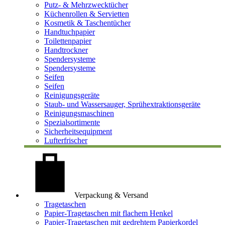
Putz- & Mehrzwecktücher
Küchenrollen & Servietten
Kosmetik & Taschentücher
Handtuchpapier
Toilettenpapier
Handtrockner
Spendersysteme
Spendersysteme
Seifen
Seifen
Reinigungsgeräte
Staub- und Wassersauger, Sprühextraktionsgeräte
Reinigungsmaschinen
Spezialsortimente
Sicherheitsequipment
Lufterfrischer
Verpackung & Versand
Tragetaschen
Papier-Tragetaschen mit flachem Henkel
Papier-Tragetaschen mit gedrehtem Papierkordel