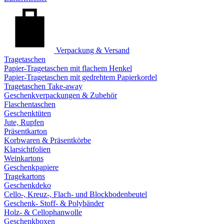
Verpackung & Versand
Tragetaschen
Papier-Tragetaschen mit flachem Henkel
Papier-Tragetaschen mit gedrehtem Papierkordel
Tragetaschen Take-away
Geschenkverpackungen & Zubehör
Flaschentaschen
Geschenktüten
Jute, Rupfen
Präsentkarton
Korbwaren & Präsentkörbe
Klarsichtfolien
Weinkartons
Geschenkpapiere
Tragekartons
Geschenkdeko
Cello-, Kreuz-, Flach- und Blockbodenbeutel
Geschenk- Stoff- & Polybänder
Holz- & Cellophanwolle
Geschenkboxen