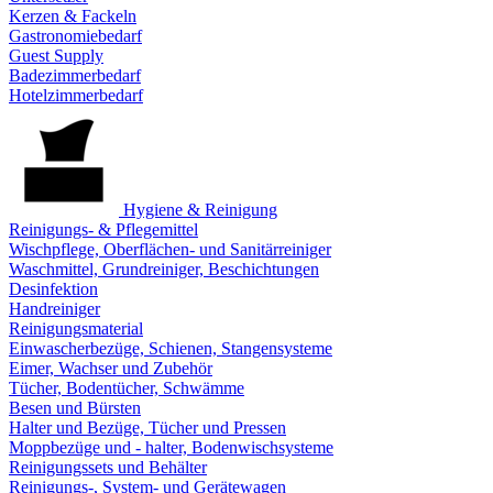
Kerzen & Fackeln
Gastronomiebedarf
Guest Supply
Badezimmerbedarf
Hotelzimmerbedarf
Hygiene & Reinigung
Reinigungs- & Pflegemittel
Wischpflege, Oberflächen- und Sanitärreiniger
Waschmittel, Grundreiniger, Beschichtungen
Desinfektion
Handreiniger
Reinigungsmaterial
Einwascherbezüge, Schienen, Stangensysteme
Eimer, Wachser und Zubehör
Tücher, Bodentücher, Schwämme
Besen und Bürsten
Halter und Bezüge, Tücher und Pressen
Moppbezüge und - halter, Bodenwischsysteme
Reinigungssets und Behälter
Reinigungs-, System- und Gerätewagen