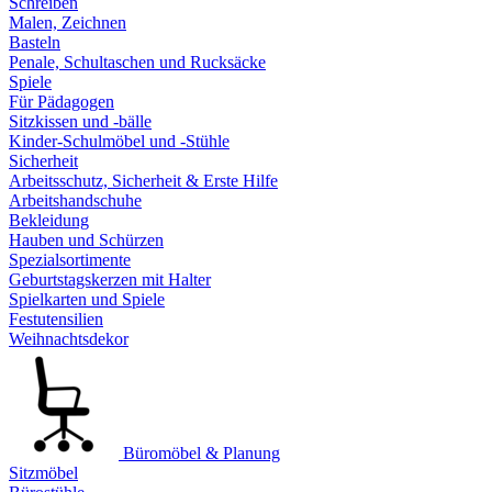
Schreiben
Malen, Zeichnen
Basteln
Penale, Schultaschen und Rucksäcke
Spiele
Für Pädagogen
Sitzkissen und -bälle
Kinder-Schulmöbel und -Stühle
Sicherheit
Arbeitsschutz, Sicherheit & Erste Hilfe
Arbeitshandschuhe
Bekleidung
Hauben und Schürzen
Spezialsortimente
Geburtstagskerzen mit Halter
Spielkarten und Spiele
Festutensilien
Weihnachtsdekor
Büromöbel & Planung
Sitzmöbel