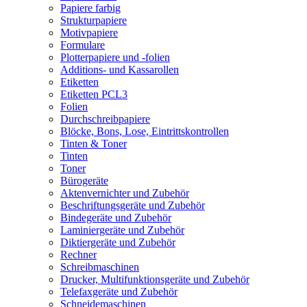
Papiere farbig
Strukturpapiere
Motivpapiere
Formulare
Plotterpapiere und -folien
Additions- und Kassarollen
Etiketten
Etiketten PCL3
Folien
Durchschreibpapiere
Blöcke, Bons, Lose, Eintrittskontrollen
Tinten & Toner
Tinten
Toner
Bürogeräte
Aktenvernichter und Zubehör
Beschriftungsgeräte und Zubehör
Bindegeräte und Zubehör
Laminiergeräte und Zubehör
Diktiergeräte und Zubehör
Rechner
Schreibmaschinen
Drucker, Multifunktionsgeräte und Zubehör
Telefaxgeräte und Zubehör
Schneidemaschinen