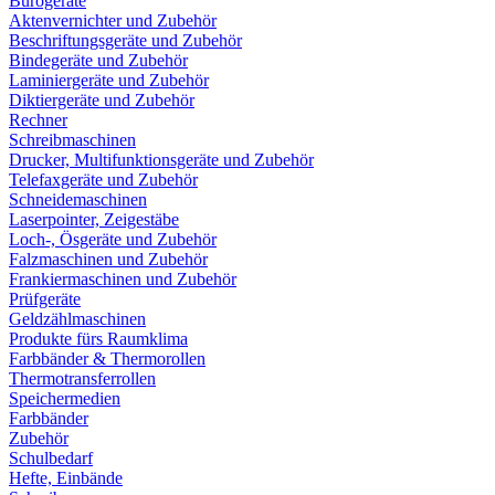
Bürogeräte
Aktenvernichter und Zubehör
Beschriftungsgeräte und Zubehör
Bindegeräte und Zubehör
Laminiergeräte und Zubehör
Diktiergeräte und Zubehör
Rechner
Schreibmaschinen
Drucker, Multifunktionsgeräte und Zubehör
Telefaxgeräte und Zubehör
Schneidemaschinen
Laserpointer, Zeigestäbe
Loch-, Ösgeräte und Zubehör
Falzmaschinen und Zubehör
Frankiermaschinen und Zubehör
Prüfgeräte
Geldzählmaschinen
Produkte fürs Raumklima
Farbbänder & Thermorollen
Thermotransferrollen
Speichermedien
Farbbänder
Zubehör
Schulbedarf
Hefte, Einbände