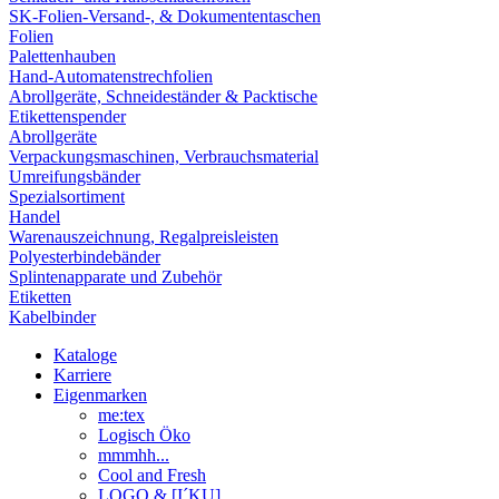
SK-Folien-Versand-, & Dokumententaschen
Folien
Palettenhauben
Hand-Automatenstrechfolien
Abrollgeräte, Schneideständer & Packtische
Etikettenspender
Abrollgeräte
Verpackungsmaschinen, Verbrauchsmaterial
Umreifungsbänder
Spezialsortiment
Handel
Warenauszeichnung, Regalpreisleisten
Polyesterbindebänder
Splintenapparate und Zubehör
Etiketten
Kabelbinder
Kataloge
Karriere
Eigenmarken
me:tex
Logisch Öko
mmmhh...
Cool and Fresh
LOGO & [I´KU]