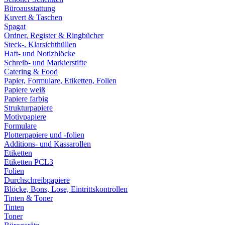
Büroausstattung
Kuvert & Taschen
Spagat
Ordner, Register & Ringbücher
Steck-, Klarsichthüllen
Haft- und Notizblöcke
Schreib- und Markierstifte
Catering & Food
Papier, Formulare, Etiketten, Folien
Papiere weiß
Papiere farbig
Strukturpapiere
Motivpapiere
Formulare
Plotterpapiere und -folien
Additions- und Kassarollen
Etiketten
Etiketten PCL3
Folien
Durchschreibpapiere
Blöcke, Bons, Lose, Eintrittskontrollen
Tinten & Toner
Tinten
Toner