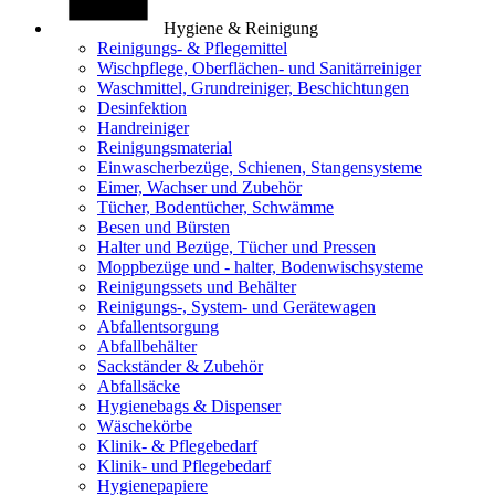
Hygiene & Reinigung
Reinigungs- & Pflegemittel
Wischpflege, Oberflächen- und Sanitärreiniger
Waschmittel, Grundreiniger, Beschichtungen
Desinfektion
Handreiniger
Reinigungsmaterial
Einwascherbezüge, Schienen, Stangensysteme
Eimer, Wachser und Zubehör
Tücher, Bodentücher, Schwämme
Besen und Bürsten
Halter und Bezüge, Tücher und Pressen
Moppbezüge und - halter, Bodenwischsysteme
Reinigungssets und Behälter
Reinigungs-, System- und Gerätewagen
Abfallentsorgung
Abfallbehälter
Sackständer & Zubehör
Abfallsäcke
Hygienebags & Dispenser
Wäschekörbe
Klinik- & Pflegebedarf
Klinik- und Pflegebedarf
Hygienepapiere