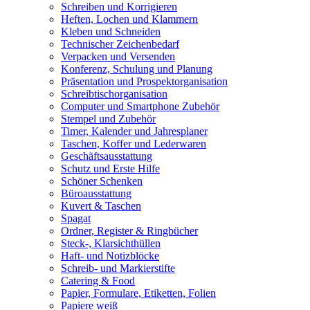
Schreiben und Korrigieren
Heften, Lochen und Klammern
Kleben und Schneiden
Technischer Zeichenbedarf
Verpacken und Versenden
Konferenz, Schulung und Planung
Präsentation und Prospektorganisation
Schreibtischorganisation
Computer und Smartphone Zubehör
Stempel und Zubehör
Timer, Kalender und Jahresplaner
Taschen, Koffer und Lederwaren
Geschäftsausstattung
Schutz und Erste Hilfe
Schöner Schenken
Büroausstattung
Kuvert & Taschen
Spagat
Ordner, Register & Ringbücher
Steck-, Klarsichthüllen
Haft- und Notizblöcke
Schreib- und Markierstifte
Catering & Food
Papier, Formulare, Etiketten, Folien
Papiere weiß