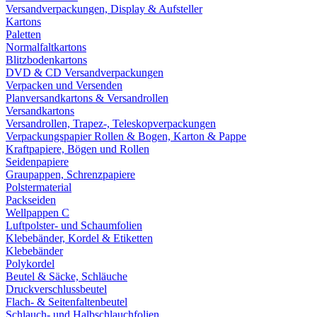
Versandverpackungen, Display & Aufsteller
Kartons
Paletten
Normalfaltkartons
Blitzbodenkartons
DVD & CD Versandverpackungen
Verpacken und Versenden
Planversandkartons & Versandrollen
Versandkartons
Versandrollen, Trapez-, Teleskopverpackungen
Verpackungspapier Rollen & Bogen, Karton & Pappe
Kraftpapiere, Bögen und Rollen
Seidenpapiere
Graupappen, Schrenzpapiere
Polstermaterial
Packseiden
Wellpappen C
Luftpolster- und Schaumfolien
Klebebänder, Kordel & Etiketten
Klebebänder
Polykordel
Beutel & Säcke, Schläuche
Druckverschlussbeutel
Flach- & Seitenfaltenbeutel
Schlauch- und Halbschlauchfolien