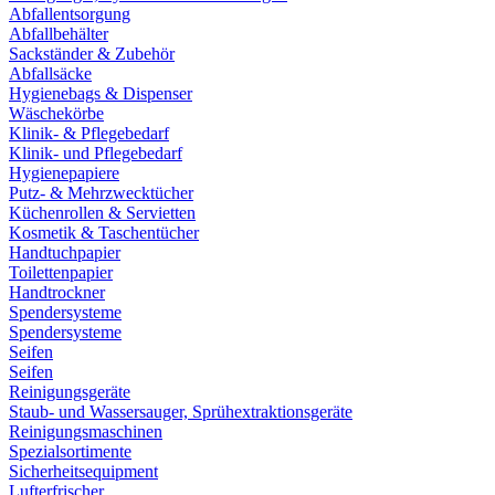
Abfallentsorgung
Abfallbehälter
Sackständer & Zubehör
Abfallsäcke
Hygienebags & Dispenser
Wäschekörbe
Klinik- & Pflegebedarf
Klinik- und Pflegebedarf
Hygienepapiere
Putz- & Mehrzwecktücher
Küchenrollen & Servietten
Kosmetik & Taschentücher
Handtuchpapier
Toilettenpapier
Handtrockner
Spendersysteme
Spendersysteme
Seifen
Seifen
Reinigungsgeräte
Staub- und Wassersauger, Sprühextraktionsgeräte
Reinigungsmaschinen
Spezialsortimente
Sicherheitsequipment
Lufterfrischer