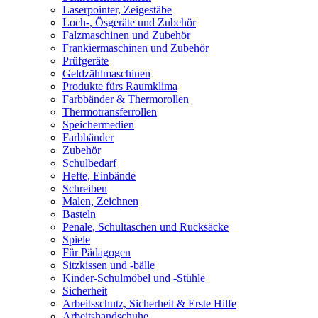
Laserpointer, Zeigestäbe
Loch-, Ösgeräte und Zubehör
Falzmaschinen und Zubehör
Frankiermaschinen und Zubehör
Prüfgeräte
Geldzählmaschinen
Produkte fürs Raumklima
Farbbänder & Thermorollen
Thermotransferrollen
Speichermedien
Farbbänder
Zubehör
Schulbedarf
Hefte, Einbände
Schreiben
Malen, Zeichnen
Basteln
Penale, Schultaschen und Rucksäcke
Spiele
Für Pädagogen
Sitzkissen und -bälle
Kinder-Schulmöbel und -Stühle
Sicherheit
Arbeitsschutz, Sicherheit & Erste Hilfe
Arbeitshandschuhe