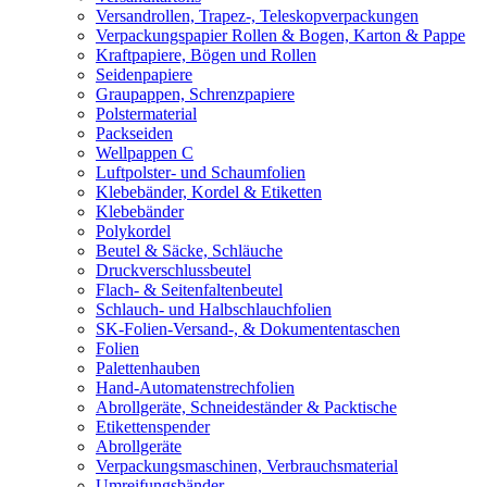
Versandrollen, Trapez-, Teleskopverpackungen
Verpackungspapier Rollen & Bogen, Karton & Pappe
Kraftpapiere, Bögen und Rollen
Seidenpapiere
Graupappen, Schrenzpapiere
Polstermaterial
Packseiden
Wellpappen C
Luftpolster- und Schaumfolien
Klebebänder, Kordel & Etiketten
Klebebänder
Polykordel
Beutel & Säcke, Schläuche
Druckverschlussbeutel
Flach- & Seitenfaltenbeutel
Schlauch- und Halbschlauchfolien
SK-Folien-Versand-, & Dokumententaschen
Folien
Palettenhauben
Hand-Automatenstrechfolien
Abrollgeräte, Schneideständer & Packtische
Etikettenspender
Abrollgeräte
Verpackungsmaschinen, Verbrauchsmaterial
Umreifungsbänder