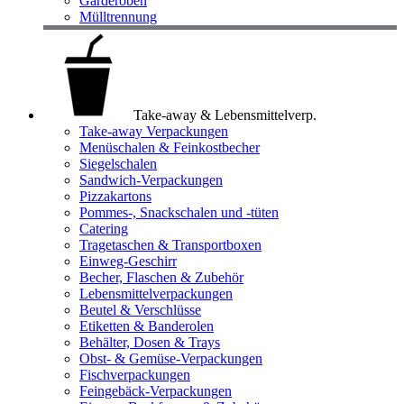
Garderoben
Mülltrennung
Take-away & Lebensmittelverp.
Take-away Verpackungen
Menüschalen & Feinkostbecher
Siegelschalen
Sandwich-Verpackungen
Pizzakartons
Pommes-, Snackschalen und -tüten
Catering
Tragetaschen & Transportboxen
Einweg-Geschirr
Becher, Flaschen & Zubehör
Lebensmittelverpackungen
Beutel & Verschlüsse
Etiketten & Banderolen
Behälter, Dosen & Trays
Obst- & Gemüse-Verpackungen
Fischverpackungen
Feingebäck-Verpackungen