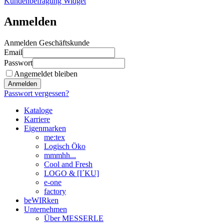
Kundenbefragung Widget
Anmelden
Anmelden Geschäftskunde
Email
Passwort
Angemeldet bleiben
Anmelden
Passwort vergessen?
Kataloge
Karriere
Eigenmarken
me:tex
Logisch Öko
mmmhh...
Cool and Fresh
LOGO & [I´KU]
e-one
factory
beWIRken
Unternehmen
Über MESSERLE