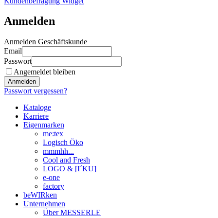
Kundenbefragung Widget
Anmelden
Anmelden Geschäftskunde
Email
Passwort
Angemeldet bleiben
Anmelden
Passwort vergessen?
Kataloge
Karriere
Eigenmarken
me:tex
Logisch Öko
mmmhh...
Cool and Fresh
LOGO & [I´KU]
e-one
factory
beWIRken
Unternehmen
Über MESSERLE