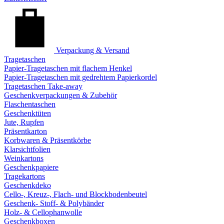
Verpackung & Versand
Tragetaschen
Papier-Tragetaschen mit flachem Henkel
Papier-Tragetaschen mit gedrehtem Papierkordel
Tragetaschen Take-away
Geschenkverpackungen & Zubehör
Flaschentaschen
Geschenktüten
Jute, Rupfen
Präsentkarton
Korbwaren & Präsentkörbe
Klarsichtfolien
Weinkartons
Geschenkpapiere
Tragekartons
Geschenkdeko
Cello-, Kreuz-, Flach- und Blockbodenbeutel
Geschenk- Stoff- & Polybänder
Holz- & Cellophanwolle
Geschenkboxen