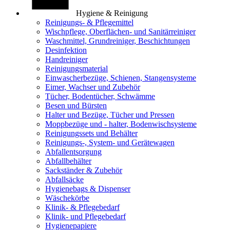
Hygiene & Reinigung
Reinigungs- & Pflegemittel
Wischpflege, Oberflächen- und Sanitärreiniger
Waschmittel, Grundreiniger, Beschichtungen
Desinfektion
Handreiniger
Reinigungsmaterial
Einwascherbezüge, Schienen, Stangensysteme
Eimer, Wachser und Zubehör
Tücher, Bodentücher, Schwämme
Besen und Bürsten
Halter und Bezüge, Tücher und Pressen
Moppbezüge und - halter, Bodenwischsysteme
Reinigungssets und Behälter
Reinigungs-, System- und Gerätewagen
Abfallentsorgung
Abfallbehälter
Sackständer & Zubehör
Abfallsäcke
Hygienebags & Dispenser
Wäschekörbe
Klinik- & Pflegebedarf
Klinik- und Pflegebedarf
Hygienepapiere