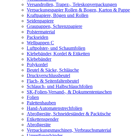
Versandrollen, Trapez-, Teleskopverpackungen
Verpackungspapier Rollen & Bogen, Karton & Pappe
Kraftpapiere, Bögen und Rollen
Seidenpapiere
Graupappen, Schrenzpapiere
Polstermaterial
Packseiden
Wellpappen C
Luftpolster- und Schaumfolien
Klebebänder, Kordel & Etiketten
Klebebänder
Polykordel
Beutel & Säcke, Schläuche
Druckverschlussbeutel
Flach- & Seitenfaltenbeutel
Schlauch- und Halbschlauchfolien
SK-Folien-Versand-, & Dokumententaschen
Folien
Palettenhauben
Hand-Automatenstrechfolien
Abrollgeräte, Schneideständer & Packtische
Etikettenspender
Abrollgeräte
Verpackungsmaschinen, Verbrauchsmaterial
Umreifungsbänder