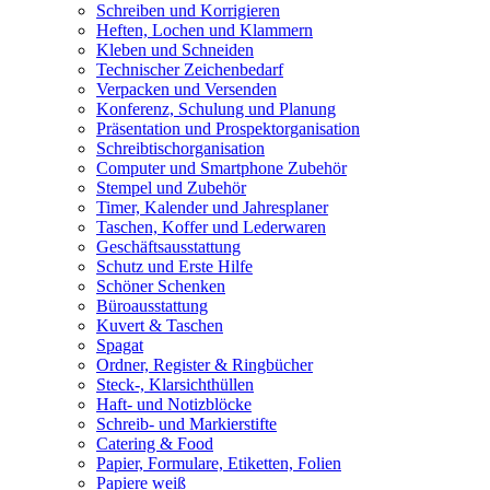
Schreiben und Korrigieren
Heften, Lochen und Klammern
Kleben und Schneiden
Technischer Zeichenbedarf
Verpacken und Versenden
Konferenz, Schulung und Planung
Präsentation und Prospektorganisation
Schreibtischorganisation
Computer und Smartphone Zubehör
Stempel und Zubehör
Timer, Kalender und Jahresplaner
Taschen, Koffer und Lederwaren
Geschäftsausstattung
Schutz und Erste Hilfe
Schöner Schenken
Büroausstattung
Kuvert & Taschen
Spagat
Ordner, Register & Ringbücher
Steck-, Klarsichthüllen
Haft- und Notizblöcke
Schreib- und Markierstifte
Catering & Food
Papier, Formulare, Etiketten, Folien
Papiere weiß