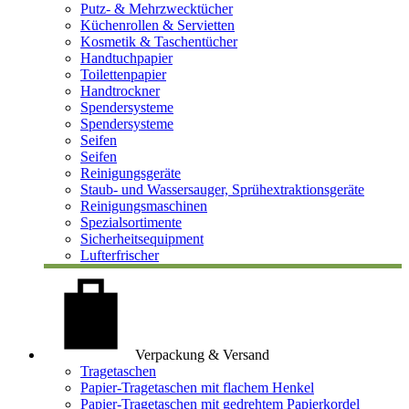
Putz- & Mehrzwecktücher
Küchenrollen & Servietten
Kosmetik & Taschentücher
Handtuchpapier
Toilettenpapier
Handtrockner
Spendersysteme
Spendersysteme
Seifen
Seifen
Reinigungsgeräte
Staub- und Wassersauger, Sprühextraktionsgeräte
Reinigungsmaschinen
Spezialsortimente
Sicherheitsequipment
Lufterfrischer
Verpackung & Versand
Tragetaschen
Papier-Tragetaschen mit flachem Henkel
Papier-Tragetaschen mit gedrehtem Papierkordel