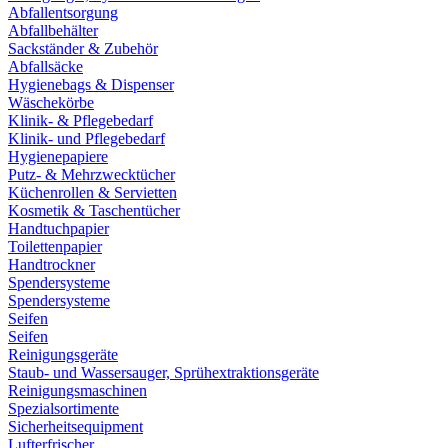
Abfallentsorgung
Abfallbehälter
Sackständer & Zubehör
Abfallsäcke
Hygienebags & Dispenser
Wäschekörbe
Klinik- & Pflegebedarf
Klinik- und Pflegebedarf
Hygienepapiere
Putz- & Mehrzwecktücher
Küchenrollen & Servietten
Kosmetik & Taschentücher
Handtuchpapier
Toilettenpapier
Handtrockner
Spendersysteme
Spendersysteme
Seifen
Seifen
Reinigungsgeräte
Staub- und Wassersauger, Sprühextraktionsgeräte
Reinigungsmaschinen
Spezialsortimente
Sicherheitsequipment
Lufterfrischer