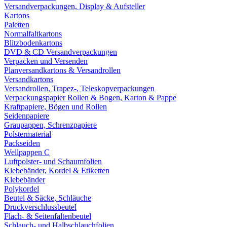
Versandverpackungen, Display & Aufsteller
Kartons
Paletten
Normalfaltkartons
Blitzbodenkartons
DVD & CD Versandverpackungen
Verpacken und Versenden
Planversandkartons & Versandrollen
Versandkartons
Versandrollen, Trapez-, Teleskopverpackungen
Verpackungspapier Rollen & Bogen, Karton & Pappe
Kraftpapiere, Bögen und Rollen
Seidenpapiere
Graupappen, Schrenzpapiere
Polstermaterial
Packseiden
Wellpappen C
Luftpolster- und Schaumfolien
Klebebänder, Kordel & Etiketten
Klebebänder
Polykordel
Beutel & Säcke, Schläuche
Druckverschlussbeutel
Flach- & Seitenfaltenbeutel
Schlauch- und Halbschlauchfolien