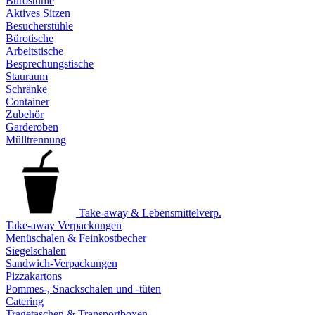
Bürostühle
Aktives Sitzen
Besucherstühle
Bürotische
Arbeitstische
Besprechungstische
Stauraum
Schränke
Container
Zubehör
Garderoben
Mülltrennung
Take-away & Lebensmittelverp.
Take-away Verpackungen
Menüschalen & Feinkostbecher
Siegelschalen
Sandwich-Verpackungen
Pizzakartons
Pommes-, Snackschalen und -tüten
Catering
Tragetaschen & Transportboxen