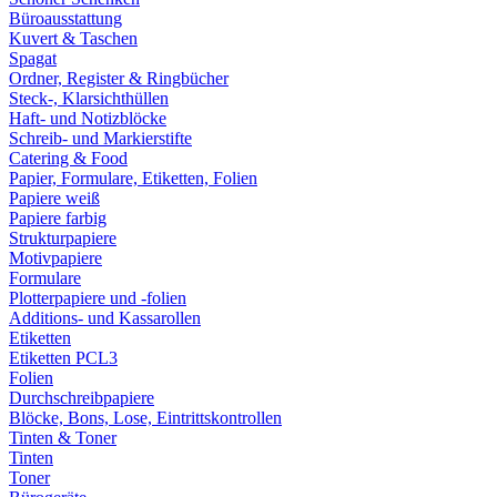
Büroausstattung
Kuvert & Taschen
Spagat
Ordner, Register & Ringbücher
Steck-, Klarsichthüllen
Haft- und Notizblöcke
Schreib- und Markierstifte
Catering & Food
Papier, Formulare, Etiketten, Folien
Papiere weiß
Papiere farbig
Strukturpapiere
Motivpapiere
Formulare
Plotterpapiere und -folien
Additions- und Kassarollen
Etiketten
Etiketten PCL3
Folien
Durchschreibpapiere
Blöcke, Bons, Lose, Eintrittskontrollen
Tinten & Toner
Tinten
Toner