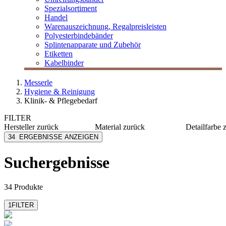
Spezialsortiment
Handel
Warenauszeichnung, Regalpreisleisten
Polyesterbindebänder
Splintenapparate und Zubehör
Etiketten
Kabelbinder
Messerle
Hygiene & Reinigung
Klinik- & Pflegebedarf
FILTER
Hersteller
zurück
Material
zurück
Detailfarbe
AMPri
Nitril
blau
34
ERGEBNISSE ANZEIGEN
Azett
Latex
chrom
Fripa
PE
grün
Suchergebnisse
INTCO Synmax
Vinyl
kobaltbl
M Safe
Edelstahl
schwarz
mehr anzeigen
mehr anzeigen
mehr anzeig
34 Produkte
1
FILTER