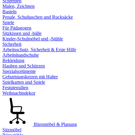
Schreiben
Malen, Zeichnen
Basteln
Penale, Schultaschen und Rucksäcke
Spiele
Für Pädagogen
Sitzkissen und -bälle
Kinder-Schulmöbel und -Stühle
Sicherheit
Arbeitsschutz, Sicherheit & Erste Hilfe
Arbeitshandschuhe
Bekleidung
Hauben und Schürzen
Spezialsortimente
Geburtstagskerzen mit Halter
Spielkarten und Spiele
Festutensilien
Weihnachtsdekor
Büromöbel & Planung
Sitzmöbel