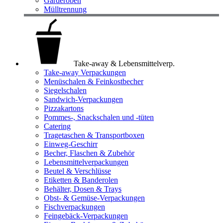
Garderoben
Mülltrennung
Take-away & Lebensmittelverp.
Take-away Verpackungen
Menüschalen & Feinkostbecher
Siegelschalen
Sandwich-Verpackungen
Pizzakartons
Pommes-, Snackschalen und -tüten
Catering
Tragetaschen & Transportboxen
Einweg-Geschirr
Becher, Flaschen & Zubehör
Lebensmittelverpackungen
Beutel & Verschlüsse
Etiketten & Banderolen
Behälter, Dosen & Trays
Obst- & Gemüse-Verpackungen
Fischverpackungen
Feingebäck-Verpackungen