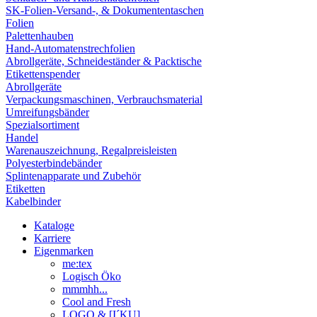
SK-Folien-Versand-, & Dokumententaschen
Folien
Palettenhauben
Hand-Automatenstrechfolien
Abrollgeräte, Schneideständer & Packtische
Etikettenspender
Abrollgeräte
Verpackungsmaschinen, Verbrauchsmaterial
Umreifungsbänder
Spezialsortiment
Handel
Warenauszeichnung, Regalpreisleisten
Polyesterbindebänder
Splintenapparate und Zubehör
Etiketten
Kabelbinder
Kataloge
Karriere
Eigenmarken
me:tex
Logisch Öko
mmmhh...
Cool and Fresh
LOGO & [I´KU]