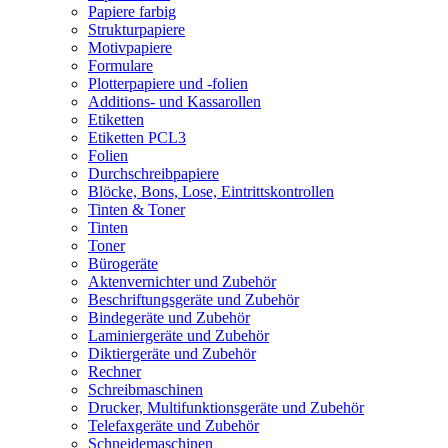
Papiere farbig
Strukturpapiere
Motivpapiere
Formulare
Plotterpapiere und -folien
Additions- und Kassarollen
Etiketten
Etiketten PCL3
Folien
Durchschreibpapiere
Blöcke, Bons, Lose, Eintrittskontrollen
Tinten & Toner
Tinten
Toner
Bürogeräte
Aktenvernichter und Zubehör
Beschriftungsgeräte und Zubehör
Bindegeräte und Zubehör
Laminiergeräte und Zubehör
Diktiergeräte und Zubehör
Rechner
Schreibmaschinen
Drucker, Multifunktionsgeräte und Zubehör
Telefaxgeräte und Zubehör
Schneidemaschinen