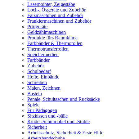
Laserpointer, Zeigestäbe
Loch-, Ösgeräte und Zubehör
Falzmaschinen und Zubehör
Frankiermaschinen und Zubehör
Prüfgeräte
Geldzählmaschinen
Produkte fürs Raumklima
Farbbänder & Thermorollen
Thermotransferrollen
Speichermedien
Farbbänder
Zubehör
Schulbedarf
Hefte, Einbände
Schreiben
Malen, Zeichnen
Basteln
Penale, Schultaschen und Rucksäcke
Spiele
Für Pädagogen
Sitzkissen und -bälle
Kinder-Schulmöbel und -Stühle
Sicherheit
Arbeitsschutz, Sicherheit & Erste Hilfe
Arbeitshandschuhe