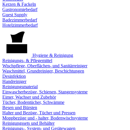
Kerzen & Fackeln
Gastronomiebedarf
Guest Supply
Badezimmerbedarf
Hotelzimmerbedarf
Hygiene & Reinigung
Reinigungs- & Pflegemittel
Wischpflege, Oberflächen- und Sanitärreiniger
Waschmittel, Grundreiniger, Beschichtungen
Desinfektion
Handreiniger
Reinigungsmaterial
Einwascherbezüge, Schienen, Stangensysteme
Eimer, Wachser und Zubehör
Tücher, Bodentücher, Schwämme
Besen und Bürsten
Halter und Bezüge, Tücher und Pressen
Moppbezüge und - halter, Bodenwischsysteme
Reinigungssets und Behälter
Reinigungs-, System- und Gerätewagen