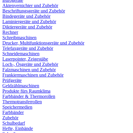
Bürogeräte
Aktenvernichter und Zubehör
Beschriftungsgeräte und Zubehör
Bindegeräte und Zubehör
Laminiergeräte und Zubehör
Diktiergeräte und Zubehör
Rechner
Schreibmaschinen
Drucker, Multifunktionsgeräte und Zubehör
Telefaxgeräte und Zubehör
Schneidemaschinen
Laserpointer, Zeigestäbe
Loch-, Ösgeräte und Zubehör
Falzmaschinen und Zubehör
Frankiermaschinen und Zubehör
Prüfgeräte
Geldzählmaschinen
Produkte fürs Raumklima
Farbbänder & Thermorollen
Thermotransferrollen
Speichermedien
Farbbänder
Zubehör
Schulbedarf
Hefte, Einbände