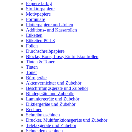
Papiere farbig
Strukturpapiere
Motivpapiere
Formulare
Plotterpapiere und -folien
Additions- und Kassarollen
Etiketten
Etiketten PCL3
Folien
Durchschreibpapiere
Blöcke, Bons, Lose, Eintrittskontrollen
Tinten & Toner
Tinten
Toner
Bürogeräte
Aktenvernichter und Zubehör
Beschriftungsgeräte und Zubehör
Bindegeräte und Zubehör
Laminiergeräte und Zubehör
Diktiergeräte und Zubehör
Rechner
Schreibmaschinen
Drucker, Multifunktionsgeräte und Zubehör
Telefaxgeräte und Zubehör
Schneidemaschinen