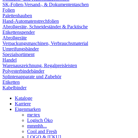
SK-Folien-Versand-, & Dokumententaschen
Folien
Palettenhauben
Hand-Automatenstrechfolien
Abrollgeräte, Schneideständer & Packtische
Etikettenspender
Abrollgeräte
Verpackungsmaschinen, Verbrauchsmaterial
Umreifungsbänder
Spezialsortiment
Handel
Warenauszeichnung, Regalpreisleisten
Polyesterbindebänder
Splintenapparate und Zubehör
Etiketten
Kabelbinder
Kataloge
Karriere
Eigenmarken
me:tex
Logisch Öko
mmmhh...
Cool and Fresh
LOGO & [I´KU]