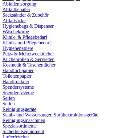
Abfallentsorgung
Abfallbehälter
Sackständer & Zubehör
Abfallsäcke
Hygienebags & Dispenser
Wäschekörbe
Klinik- & Pflegebedarf
Klinik- und Pflegebedarf
Hygienepapiere
Putz- & Mehrzwecktücher
Küchenrollen & Servietten
Kosmetik & Taschentücher
Handtuchpapier
Toilettenpapier
Handtrockner
Spendersysteme
Spendersysteme
Seifen
Seifen
Reinigungsgeräte
Staub- und Wassersauger, Sprühextraktionsgeräte
Reinigungsmaschinen
Spezialsortimente
Sicherheitsequipment
Lufterfrischer