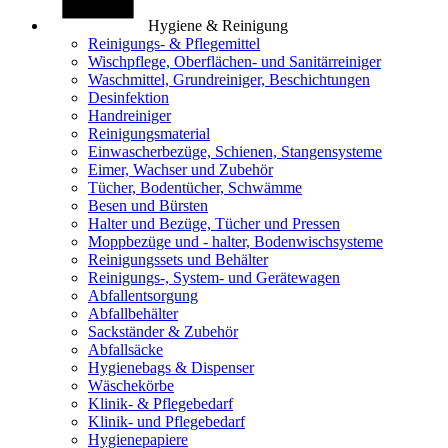
Hygiene & Reinigung
Reinigungs- & Pflegemittel
Wischpflege, Oberflächen- und Sanitärreiniger
Waschmittel, Grundreiniger, Beschichtungen
Desinfektion
Handreiniger
Reinigungsmaterial
Einwascherbezüge, Schienen, Stangensysteme
Eimer, Wachser und Zubehör
Tücher, Bodentücher, Schwämme
Besen und Bürsten
Halter und Bezüge, Tücher und Pressen
Moppbezüge und - halter, Bodenwischsysteme
Reinigungssets und Behälter
Reinigungs-, System- und Gerätewagen
Abfallentsorgung
Abfallbehälter
Sackständer & Zubehör
Abfallsäcke
Hygienebags & Dispenser
Wäschekörbe
Klinik- & Pflegebedarf
Klinik- und Pflegebedarf
Hygienepapiere