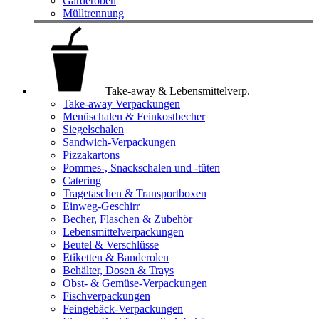
Garderoben
Mülltrennung
Take-away & Lebensmittelverp.
Take-away Verpackungen
Menüschalen & Feinkostbecher
Siegelschalen
Sandwich-Verpackungen
Pizzakartons
Pommes-, Snackschalen und -tüten
Catering
Tragetaschen & Transportboxen
Einweg-Geschirr
Becher, Flaschen & Zubehör
Lebensmittelverpackungen
Beutel & Verschlüsse
Etiketten & Banderolen
Behälter, Dosen & Trays
Obst- & Gemüse-Verpackungen
Fischverpackungen
Feingebäck-Verpackungen