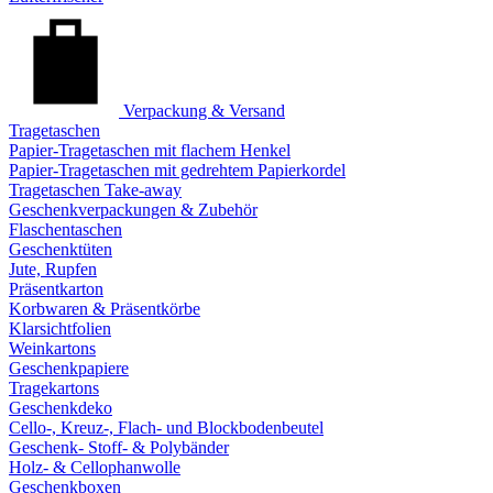
Verpackung & Versand
Tragetaschen
Papier-Tragetaschen mit flachem Henkel
Papier-Tragetaschen mit gedrehtem Papierkordel
Tragetaschen Take-away
Geschenkverpackungen & Zubehör
Flaschentaschen
Geschenktüten
Jute, Rupfen
Präsentkarton
Korbwaren & Präsentkörbe
Klarsichtfolien
Weinkartons
Geschenkpapiere
Tragekartons
Geschenkdeko
Cello-, Kreuz-, Flach- und Blockbodenbeutel
Geschenk- Stoff- & Polybänder
Holz- & Cellophanwolle
Geschenkboxen