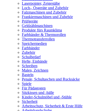
Laserpointer, Zeigestäbe
Loch-, Ösgeräte und Zubehör
Falzmaschinen und Zubehör
Frankiermaschinen und Zubehör
Prüfgeräte
Geldzählmaschinen
Produkte fürs Raumklima
Farbbänder & Thermorollen
Thermotransferrollen
Speichermedien
Farbbänder
Zubehör
Schulbedarf
Hefte, Einbände
Schreiben
Malen, Zeichnen
Basteln
Penale, Schultaschen und Rucksäcke
Spiele
Für Pädagogen
Sitzkissen und -bälle
Kinder-Schulmöbel und -Stühle
Sicherheit
Arbeitsschutz, Sicherheit & Erste Hilfe
Arbeitshandschuhe