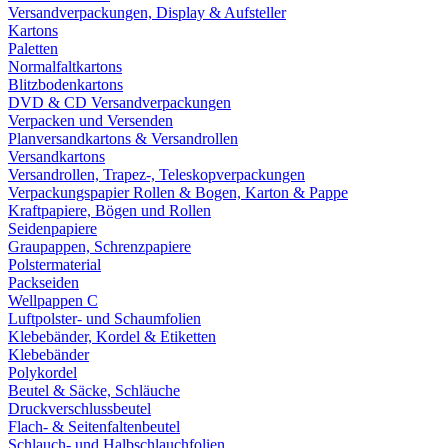
Versandverpackungen, Display & Aufsteller
Kartons
Paletten
Normalfaltkartons
Blitzbodenkartons
DVD & CD Versandverpackungen
Verpacken und Versenden
Planversandkartons & Versandrollen
Versandkartons
Versandrollen, Trapez-, Teleskopverpackungen
Verpackungspapier Rollen & Bogen, Karton & Pappe
Kraftpapiere, Bögen und Rollen
Seidenpapiere
Graupappen, Schrenzpapiere
Polstermaterial
Packseiden
Wellpappen C
Luftpolster- und Schaumfolien
Klebebänder, Kordel & Etiketten
Klebebänder
Polykordel
Beutel & Säcke, Schläuche
Druckverschlussbeutel
Flach- & Seitenfaltenbeutel
Schlauch- und Halbschlauchfolien