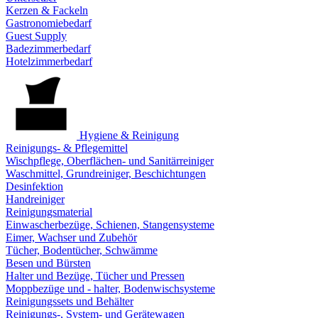
Kerzen & Fackeln
Gastronomiebedarf
Guest Supply
Badezimmerbedarf
Hotelzimmerbedarf
Hygiene & Reinigung
Reinigungs- & Pflegemittel
Wischpflege, Oberflächen- und Sanitärreiniger
Waschmittel, Grundreiniger, Beschichtungen
Desinfektion
Handreiniger
Reinigungsmaterial
Einwascherbezüge, Schienen, Stangensysteme
Eimer, Wachser und Zubehör
Tücher, Bodentücher, Schwämme
Besen und Bürsten
Halter und Bezüge, Tücher und Pressen
Moppbezüge und - halter, Bodenwischsysteme
Reinigungssets und Behälter
Reinigungs-, System- und Gerätewagen