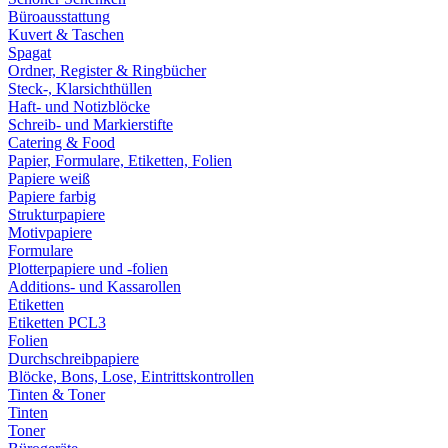
Büroausstattung
Kuvert & Taschen
Spagat
Ordner, Register & Ringbücher
Steck-, Klarsichthüllen
Haft- und Notizblöcke
Schreib- und Markierstifte
Catering & Food
Papier, Formulare, Etiketten, Folien
Papiere weiß
Papiere farbig
Strukturpapiere
Motivpapiere
Formulare
Plotterpapiere und -folien
Additions- und Kassarollen
Etiketten
Etiketten PCL3
Folien
Durchschreibpapiere
Blöcke, Bons, Lose, Eintrittskontrollen
Tinten & Toner
Tinten
Toner