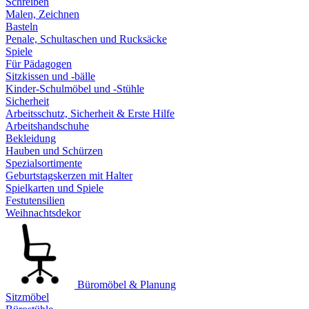
Schreiben
Malen, Zeichnen
Basteln
Penale, Schultaschen und Rucksäcke
Spiele
Für Pädagogen
Sitzkissen und -bälle
Kinder-Schulmöbel und -Stühle
Sicherheit
Arbeitsschutz, Sicherheit & Erste Hilfe
Arbeitshandschuhe
Bekleidung
Hauben und Schürzen
Spezialsortimente
Geburtstagskerzen mit Halter
Spielkarten und Spiele
Festutensilien
Weihnachtsdekor
Büromöbel & Planung
Sitzmöbel