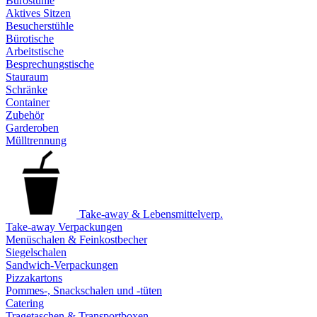
Bürostühle
Aktives Sitzen
Besucherstühle
Bürotische
Arbeitstische
Besprechungstische
Stauraum
Schränke
Container
Zubehör
Garderoben
Mülltrennung
Take-away & Lebensmittelverp.
Take-away Verpackungen
Menüschalen & Feinkostbecher
Siegelschalen
Sandwich-Verpackungen
Pizzakartons
Pommes-, Snackschalen und -tüten
Catering
Tragetaschen & Transportboxen