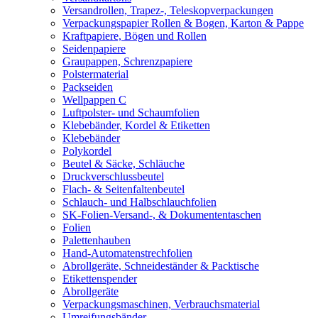
Versandrollen, Trapez-, Teleskopverpackungen
Verpackungspapier Rollen & Bogen, Karton & Pappe
Kraftpapiere, Bögen und Rollen
Seidenpapiere
Graupappen, Schrenzpapiere
Polstermaterial
Packseiden
Wellpappen C
Luftpolster- und Schaumfolien
Klebebänder, Kordel & Etiketten
Klebebänder
Polykordel
Beutel & Säcke, Schläuche
Druckverschlussbeutel
Flach- & Seitenfaltenbeutel
Schlauch- und Halbschlauchfolien
SK-Folien-Versand-, & Dokumententaschen
Folien
Palettenhauben
Hand-Automatenstrechfolien
Abrollgeräte, Schneideständer & Packtische
Etikettenspender
Abrollgeräte
Verpackungsmaschinen, Verbrauchsmaterial
Umreifungsbänder