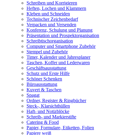
Schreiben und Korrigieren
Heften, Lochen und Klammern
Kleben und Schneiden
Technischer Zeichenbedarf
Verpacken und Versenden
Konferenz, Schulung und Planung
Präsentation und Prospektorganisation
Schreibtischorganisation
Computer und Smartphone Zubehör
Stempel und Zubehör
Timer, Kalender und Jahresplaner
Taschen, Koffer und Lederwaren
Geschäftsausstattung
Schutz und Erste Hilfe
Schöner Schenken
Büroausstattung
Kuvert & Taschen
Spagat
Ordner, Register & Ringbücher
Steck-, Klarsichthüllen
Haft- und Notizblöcke
Schreib- und Markierstifte
Catering & Food
Papier, Formulare, Etiketten, Folien
Papiere weiß