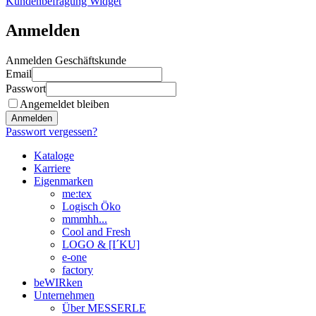
Kundenbefragung Widget
Anmelden
Anmelden Geschäftskunde
Email
Passwort
Angemeldet bleiben
Anmelden
Passwort vergessen?
Kataloge
Karriere
Eigenmarken
me:tex
Logisch Öko
mmmhh...
Cool and Fresh
LOGO & [I´KU]
e-one
factory
beWIRken
Unternehmen
Über MESSERLE