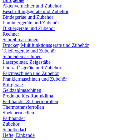
Bürogeräte
Aktenvernichter und Zubehör
Beschriftungsgeräte und Zubehör
Bindegeräte und Zubehör
Laminiergeräte und Zubehör
Diktiergeräte und Zubehör
Rechner
Schreibmaschinen
Drucker, Multifunktionsgeräte und Zubehör
Telefaxgeräte und Zubehör
Schneidemaschinen
Laserpointer, Zeigestäbe
Loch-, Ösgeräte und Zubehör
Falzmaschinen und Zubehör
Frankiermaschinen und Zubehör
Prüfgeräte
Geldzählmaschinen
Produkte fürs Raumklima
Farbbänder & Thermorollen
Thermotransferrollen
Speichermedien
Farbbänder
Zubehör
Schulbedarf
Hefte, Einbände