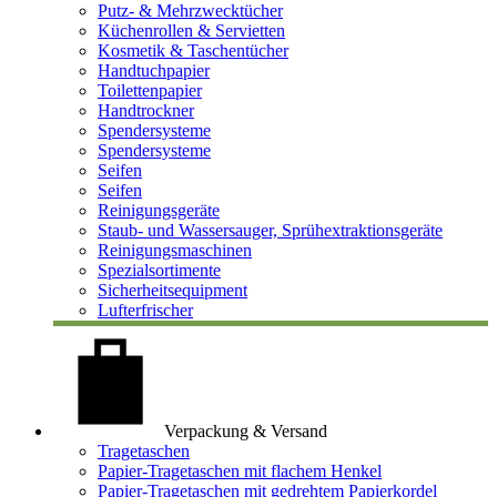
Putz- & Mehrzwecktücher
Küchenrollen & Servietten
Kosmetik & Taschentücher
Handtuchpapier
Toilettenpapier
Handtrockner
Spendersysteme
Spendersysteme
Seifen
Seifen
Reinigungsgeräte
Staub- und Wassersauger, Sprühextraktionsgeräte
Reinigungsmaschinen
Spezialsortimente
Sicherheitsequipment
Lufterfrischer
Verpackung & Versand
Tragetaschen
Papier-Tragetaschen mit flachem Henkel
Papier-Tragetaschen mit gedrehtem Papierkordel