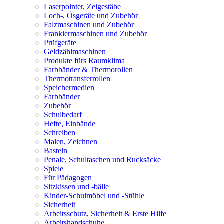
Laserpointer, Zeigestäbe
Loch-, Ösgeräte und Zubehör
Falzmaschinen und Zubehör
Frankiermaschinen und Zubehör
Prüfgeräte
Geldzählmaschinen
Produkte fürs Raumklima
Farbbänder & Thermorollen
Thermotransferrollen
Speichermedien
Farbbänder
Zubehör
Schulbedarf
Hefte, Einbände
Schreiben
Malen, Zeichnen
Basteln
Penale, Schultaschen und Rucksäcke
Spiele
Für Pädagogen
Sitzkissen und -bälle
Kinder-Schulmöbel und -Stühle
Sicherheit
Arbeitsschutz, Sicherheit & Erste Hilfe
Arbeitshandschuhe