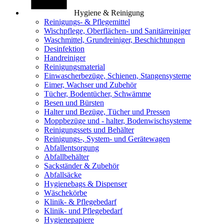
Hygiene & Reinigung
Reinigungs- & Pflegemittel
Wischpflege, Oberflächen- und Sanitärreiniger
Waschmittel, Grundreiniger, Beschichtungen
Desinfektion
Handreiniger
Reinigungsmaterial
Einwascherbezüge, Schienen, Stangensysteme
Eimer, Wachser und Zubehör
Tücher, Bodentücher, Schwämme
Besen und Bürsten
Halter und Bezüge, Tücher und Pressen
Moppbezüge und - halter, Bodenwischsysteme
Reinigungssets und Behälter
Reinigungs-, System- und Gerätewagen
Abfallentsorgung
Abfallbehälter
Sackständer & Zubehör
Abfallsäcke
Hygienebags & Dispenser
Wäschekörbe
Klinik- & Pflegebedarf
Klinik- und Pflegebedarf
Hygienepapiere