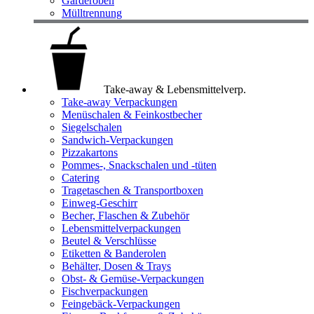
Garderoben
Mülltrennung
Take-away & Lebensmittelverp.
Take-away Verpackungen
Menüschalen & Feinkostbecher
Siegelschalen
Sandwich-Verpackungen
Pizzakartons
Pommes-, Snackschalen und -tüten
Catering
Tragetaschen & Transportboxen
Einweg-Geschirr
Becher, Flaschen & Zubehör
Lebensmittelverpackungen
Beutel & Verschlüsse
Etiketten & Banderolen
Behälter, Dosen & Trays
Obst- & Gemüse-Verpackungen
Fischverpackungen
Feingebäck-Verpackungen