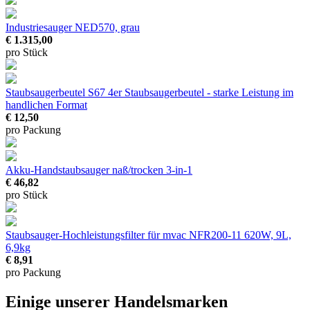
Industriesauger NED570, grau
€ 1.315,00
pro Stück
Staubsaugerbeutel S67 4er
Staubsaugerbeutel - starke Leistung im
handlichen Format
€ 12,50
pro Packung
Akku-Handstaubsauger naß/trocken
3-in-1
€ 46,82
pro Stück
Staubsauger-Hochleistungsfilter für mvac NFR200-11
620W, 9L,
6,9kg
€ 8,91
pro Packung
Einige unserer Handelsmarken