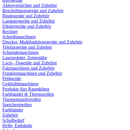
Bürogeräte
Aktenvernichter und Zubehör
Beschriftungsgeräte und Zubehör
Bindegeräte und Zubehör
Laminiergeräte und Zubehör
Diktiergeräte und Zubehör
Rechner
Schreibmaschinen
Drucker, Multifunktionsgeräte und Zubehör
Telefaxgeräte und Zubehör
Schneidemaschinen
Laserpointer, Zeigestäbe
Loch-, Ösgeräte und Zubehör
Falzmaschinen und Zubehör
Frankiermaschinen und Zubehör
Prüfgeräte
Geldzählmaschinen
Produkte fürs Raumklima
Farbbänder & Thermorollen
Thermotransferrollen
Speichermedien
Farbbänder
Zubehör
Schulbedarf
Hefte, Einbände