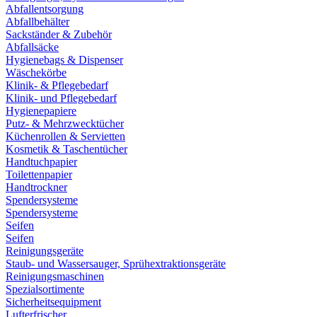
Abfallentsorgung
Abfallbehälter
Sackständer & Zubehör
Abfallsäcke
Hygienebags & Dispenser
Wäschekörbe
Klinik- & Pflegebedarf
Klinik- und Pflegebedarf
Hygienepapiere
Putz- & Mehrzwecktücher
Küchenrollen & Servietten
Kosmetik & Taschentücher
Handtuchpapier
Toilettenpapier
Handtrockner
Spendersysteme
Spendersysteme
Seifen
Seifen
Reinigungsgeräte
Staub- und Wassersauger, Sprühextraktionsgeräte
Reinigungsmaschinen
Spezialsortimente
Sicherheitsequipment
Lufterfrischer