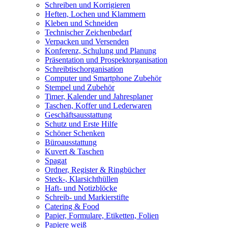
Schreiben und Korrigieren
Heften, Lochen und Klammern
Kleben und Schneiden
Technischer Zeichenbedarf
Verpacken und Versenden
Konferenz, Schulung und Planung
Präsentation und Prospektorganisation
Schreibtischorganisation
Computer und Smartphone Zubehör
Stempel und Zubehör
Timer, Kalender und Jahresplaner
Taschen, Koffer und Lederwaren
Geschäftsausstattung
Schutz und Erste Hilfe
Schöner Schenken
Büroausstattung
Kuvert & Taschen
Spagat
Ordner, Register & Ringbücher
Steck-, Klarsichthüllen
Haft- und Notizblöcke
Schreib- und Markierstifte
Catering & Food
Papier, Formulare, Etiketten, Folien
Papiere weiß