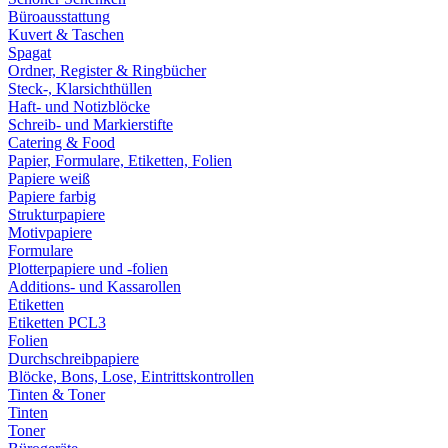
Büroausstattung
Kuvert & Taschen
Spagat
Ordner, Register & Ringbücher
Steck-, Klarsichthüllen
Haft- und Notizblöcke
Schreib- und Markierstifte
Catering & Food
Papier, Formulare, Etiketten, Folien
Papiere weiß
Papiere farbig
Strukturpapiere
Motivpapiere
Formulare
Plotterpapiere und -folien
Additions- und Kassarollen
Etiketten
Etiketten PCL3
Folien
Durchschreibpapiere
Blöcke, Bons, Lose, Eintrittskontrollen
Tinten & Toner
Tinten
Toner