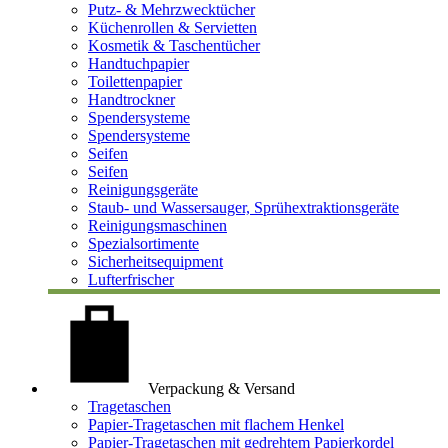
Putz- & Mehrzwecktücher
Küchenrollen & Servietten
Kosmetik & Taschentücher
Handtuchpapier
Toilettenpapier
Handtrockner
Spendersysteme
Spendersysteme
Seifen
Seifen
Reinigungsgeräte
Staub- und Wassersauger, Sprühextraktionsgeräte
Reinigungsmaschinen
Spezialsortimente
Sicherheitsequipment
Lufterfrischer
Verpackung & Versand
Tragetaschen
Papier-Tragetaschen mit flachem Henkel
Papier-Tragetaschen mit gedrehtem Papierkordel