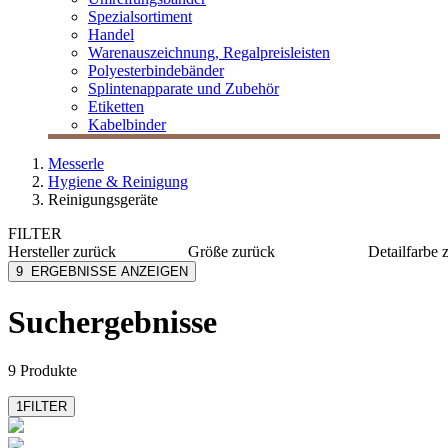
Spezialsortiment
Handel
Warenauszeichnung, Regalpreisleisten
Polyesterbindebänder
Splintenapparate und Zubehör
Etiketten
Kabelbinder
Messerle
Hygiene & Reinigung
Reinigungsgeräte
FILTER
Hersteller
zurück
Größe
zurück
Detailfarbe
Kärcher
645x415x415 mm
grau
9
ERGEBNISSE ANZEIGEN
M Vac
510x355x355 mm
weiß
Numatic
350x340x340 mm
Suchergebnisse
mehr anzeigen
Severin
Soennecken
mehr anzeigen
9 Produkte
1
FILTER