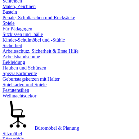
Schreiben
Malen, Zeichnen
Basteln
Penale, Schultaschen und Rucksäcke
Spiele
Für Pädagogen
Sitzkissen und -bälle
Kinder-Schulmöbel und -Stühle
Sicherheit
Arbeitsschutz, Sicherheit & Erste Hilfe
Arbeitshandschuhe
Bekleidung
Hauben und Schürzen
Spezialsortimente
Geburtstagskerzen mit Halter
Spielkarten und Spiele
Festutensilien
Weihnachtsdekor
Büromöbel & Planung
Sitzmöbel