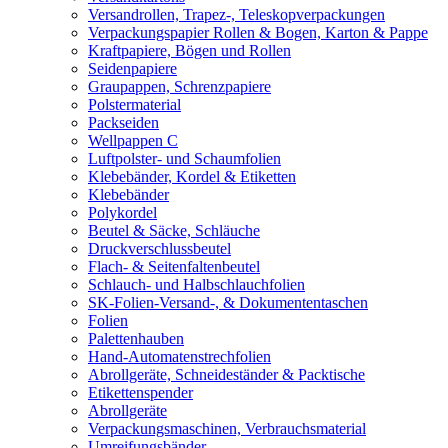
Versandrollen, Trapez-, Teleskopverpackungen
Verpackungspapier Rollen & Bogen, Karton & Pappe
Kraftpapiere, Bögen und Rollen
Seidenpapiere
Graupappen, Schrenzpapiere
Polstermaterial
Packseiden
Wellpappen C
Luftpolster- und Schaumfolien
Klebebänder, Kordel & Etiketten
Klebebänder
Polykordel
Beutel & Säcke, Schläuche
Druckverschlussbeutel
Flach- & Seitenfaltenbeutel
Schlauch- und Halbschlauchfolien
SK-Folien-Versand-, & Dokumententaschen
Folien
Palettenhauben
Hand-Automatenstrechfolien
Abrollgeräte, Schneideständer & Packtische
Etikettenspender
Abrollgeräte
Verpackungsmaschinen, Verbrauchsmaterial
Umreifungsbänder