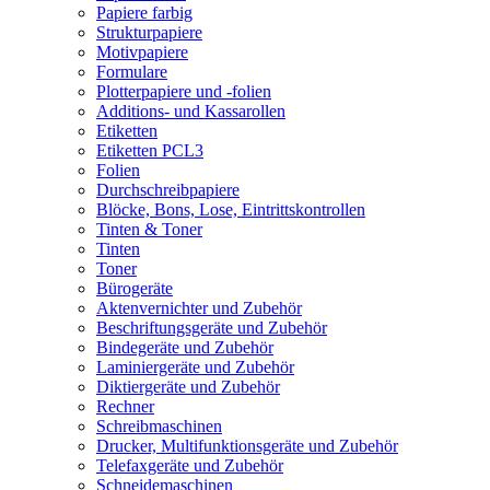
Papiere farbig
Strukturpapiere
Motivpapiere
Formulare
Plotterpapiere und -folien
Additions- und Kassarollen
Etiketten
Etiketten PCL3
Folien
Durchschreibpapiere
Blöcke, Bons, Lose, Eintrittskontrollen
Tinten & Toner
Tinten
Toner
Bürogeräte
Aktenvernichter und Zubehör
Beschriftungsgeräte und Zubehör
Bindegeräte und Zubehör
Laminiergeräte und Zubehör
Diktiergeräte und Zubehör
Rechner
Schreibmaschinen
Drucker, Multifunktionsgeräte und Zubehör
Telefaxgeräte und Zubehör
Schneidemaschinen