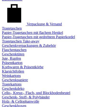
Verpackung & Versand
Tragetaschen
Papier-Tragetaschen mit flachem Henkel
Papier-Tragetaschen mit gedrehtem Papierkordel
Tragetaschen Take-away
Geschenkverpackungen & Zubehör
Flaschentaschen
Geschenktüten
Jute, Rupfen
Präsentkarton
Korbwaren & Präsentkörbe
Klarsichtfolien
Weinkartons
Geschenkpapiere
Tragekartons
Geschenkdeko
Cello-, Kreuz-, Flach- und Blockbodenbeutel
Geschenk- Stoff- & Polybänder
Holz- & Cellophanwolle
Geschenkboxen