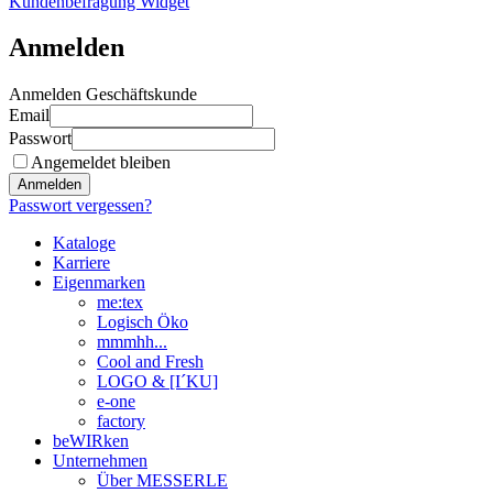
Kundenbefragung Widget
Anmelden
Anmelden Geschäftskunde
Email
Passwort
Angemeldet bleiben
Anmelden
Passwort vergessen?
Kataloge
Karriere
Eigenmarken
me:tex
Logisch Öko
mmmhh...
Cool and Fresh
LOGO & [I´KU]
e-one
factory
beWIRken
Unternehmen
Über MESSERLE