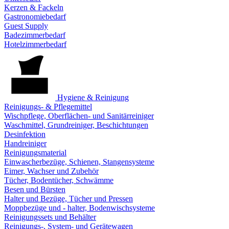
Kerzen & Fackeln
Gastronomiebedarf
Guest Supply
Badezimmerbedarf
Hotelzimmerbedarf
Hygiene & Reinigung
Reinigungs- & Pflegemittel
Wischpflege, Oberflächen- und Sanitärreiniger
Waschmittel, Grundreiniger, Beschichtungen
Desinfektion
Handreiniger
Reinigungsmaterial
Einwascherbezüge, Schienen, Stangensysteme
Eimer, Wachser und Zubehör
Tücher, Bodentücher, Schwämme
Besen und Bürsten
Halter und Bezüge, Tücher und Pressen
Moppbezüge und - halter, Bodenwischsysteme
Reinigungssets und Behälter
Reinigungs-, System- und Gerätewagen