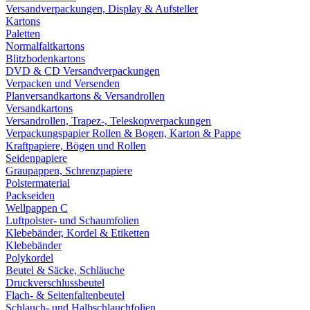
Versandverpackungen, Display & Aufsteller
Kartons
Paletten
Normalfaltkartons
Blitzbodenkartons
DVD & CD Versandverpackungen
Verpacken und Versenden
Planversandkartons & Versandrollen
Versandkartons
Versandrollen, Trapez-, Teleskopverpackungen
Verpackungspapier Rollen & Bogen, Karton & Pappe
Kraftpapiere, Bögen und Rollen
Seidenpapiere
Graupappen, Schrenzpapiere
Polstermaterial
Packseiden
Wellpappen C
Luftpolster- und Schaumfolien
Klebebänder, Kordel & Etiketten
Klebebänder
Polykordel
Beutel & Säcke, Schläuche
Druckverschlussbeutel
Flach- & Seitenfaltenbeutel
Schlauch- und Halbschlauchfolien