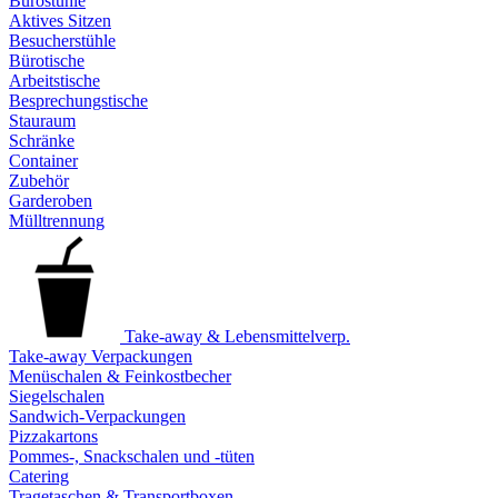
Bürostühle
Aktives Sitzen
Besucherstühle
Bürotische
Arbeitstische
Besprechungstische
Stauraum
Schränke
Container
Zubehör
Garderoben
Mülltrennung
Take-away & Lebensmittelverp.
Take-away Verpackungen
Menüschalen & Feinkostbecher
Siegelschalen
Sandwich-Verpackungen
Pizzakartons
Pommes-, Snackschalen und -tüten
Catering
Tragetaschen & Transportboxen