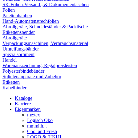
SK-Folien-Versand-, & Dokumententaschen
Folien
Palettenhauben
Hand-Automatenstrechfolien
Abrollgeräte, Schneideständer & Packtische
Etikettenspender
Abrollgeräte
Verpackungsmaschinen, Verbrauchsmaterial
Umreifungsbänder
Spezialsortiment
Handel
Warenauszeichnung, Regalpreisleisten
Polyesterbindebänder
Splintenapparate und Zubehör
Etiketten
Kabelbinder
Kataloge
Karriere
Eigenmarken
me:tex
Logisch Öko
mmmhh...
Cool and Fresh
LOGO & [I´KU]