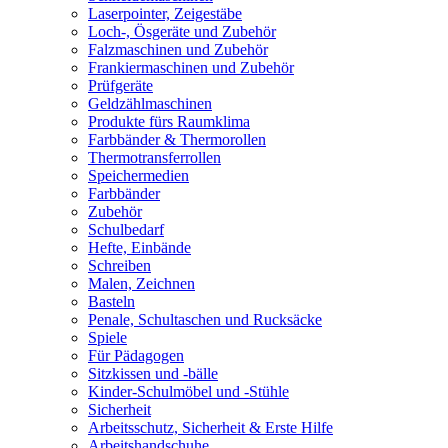
Laserpointer, Zeigestäbe
Loch-, Ösgeräte und Zubehör
Falzmaschinen und Zubehör
Frankiermaschinen und Zubehör
Prüfgeräte
Geldzählmaschinen
Produkte fürs Raumklima
Farbbänder & Thermorollen
Thermotransferrollen
Speichermedien
Farbbänder
Zubehör
Schulbedarf
Hefte, Einbände
Schreiben
Malen, Zeichnen
Basteln
Penale, Schultaschen und Rucksäcke
Spiele
Für Pädagogen
Sitzkissen und -bälle
Kinder-Schulmöbel und -Stühle
Sicherheit
Arbeitsschutz, Sicherheit & Erste Hilfe
Arbeitshandschuhe