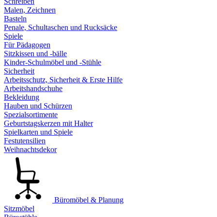
Schreiben
Malen, Zeichnen
Basteln
Penale, Schultaschen und Rucksäcke
Spiele
Für Pädagogen
Sitzkissen und -bälle
Kinder-Schulmöbel und -Stühle
Sicherheit
Arbeitsschutz, Sicherheit & Erste Hilfe
Arbeitshandschuhe
Bekleidung
Hauben und Schürzen
Spezialsortimente
Geburtstagskerzen mit Halter
Spielkarten und Spiele
Festutensilien
Weihnachtsdekor
Büromöbel & Planung
Sitzmöbel