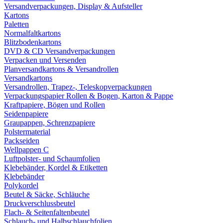
Versandverpackungen, Display & Aufsteller
Kartons
Paletten
Normalfaltkartons
Blitzbodenkartons
DVD & CD Versandverpackungen
Verpacken und Versenden
Planversandkartons & Versandrollen
Versandkartons
Versandrollen, Trapez-, Teleskopverpackungen
Verpackungspapier Rollen & Bogen, Karton & Pappe
Kraftpapiere, Bögen und Rollen
Seidenpapiere
Graupappen, Schrenzpapiere
Polstermaterial
Packseiden
Wellpappen C
Luftpolster- und Schaumfolien
Klebebänder, Kordel & Etiketten
Klebebänder
Polykordel
Beutel & Säcke, Schläuche
Druckverschlussbeutel
Flach- & Seitenfaltenbeutel
Schlauch- und Halbschlauchfolien