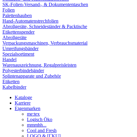
SK-Folien-Versand-, & Dokumententaschen
Folien
Palettenhauben
Hand-Automatenstrechfolien
Abrollgeräte, Schneideständer & Packtische
Etikettenspender
Abrollgeräte
Verpackungsmaschinen, Verbrauchsmaterial
Umreifungsbänder
Spezialsortiment
Handel
Warenauszeichnung, Regalpreisleisten
Polyesterbindebänder
Splintenapparate und Zubehör
Etiketten
Kabelbinder
Kataloge
Karriere
Eigenmarken
me:tex
Logisch Öko
mmmhh...
Cool and Fresh
LOGO & [I´KU]