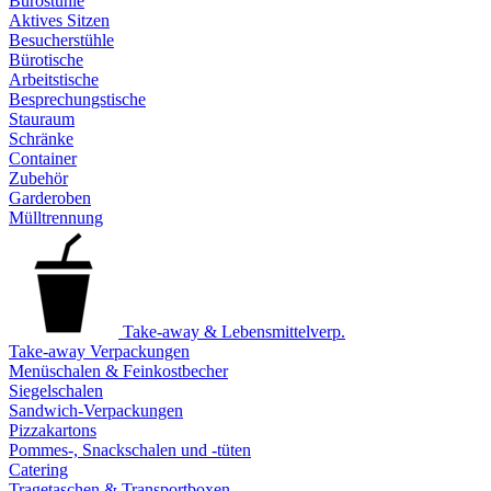
Bürostühle
Aktives Sitzen
Besucherstühle
Bürotische
Arbeitstische
Besprechungstische
Stauraum
Schränke
Container
Zubehör
Garderoben
Mülltrennung
Take-away & Lebensmittelverp.
Take-away Verpackungen
Menüschalen & Feinkostbecher
Siegelschalen
Sandwich-Verpackungen
Pizzakartons
Pommes-, Snackschalen und -tüten
Catering
Tragetaschen & Transportboxen