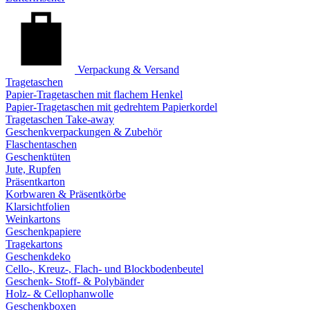
Verpackung & Versand
Tragetaschen
Papier-Tragetaschen mit flachem Henkel
Papier-Tragetaschen mit gedrehtem Papierkordel
Tragetaschen Take-away
Geschenkverpackungen & Zubehör
Flaschentaschen
Geschenktüten
Jute, Rupfen
Präsentkarton
Korbwaren & Präsentkörbe
Klarsichtfolien
Weinkartons
Geschenkpapiere
Tragekartons
Geschenkdeko
Cello-, Kreuz-, Flach- und Blockbodenbeutel
Geschenk- Stoff- & Polybänder
Holz- & Cellophanwolle
Geschenkboxen