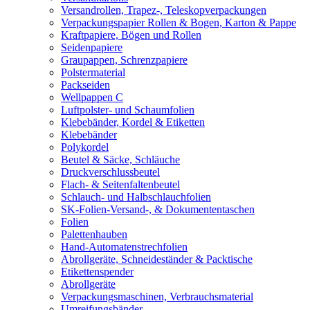
Versandrollen, Trapez-, Teleskopverpackungen
Verpackungspapier Rollen & Bogen, Karton & Pappe
Kraftpapiere, Bögen und Rollen
Seidenpapiere
Graupappen, Schrenzpapiere
Polstermaterial
Packseiden
Wellpappen C
Luftpolster- und Schaumfolien
Klebebänder, Kordel & Etiketten
Klebebänder
Polykordel
Beutel & Säcke, Schläuche
Druckverschlussbeutel
Flach- & Seitenfaltenbeutel
Schlauch- und Halbschlauchfolien
SK-Folien-Versand-, & Dokumententaschen
Folien
Palettenhauben
Hand-Automatenstrechfolien
Abrollgeräte, Schneideständer & Packtische
Etikettenspender
Abrollgeräte
Verpackungsmaschinen, Verbrauchsmaterial
Umreifungsbänder