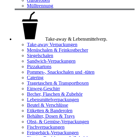
Garderoben
Mülltrennung
Take-away & Lebensmittelverp.
Take-away Verpackungen
Menüschalen & Feinkostbecher
Siegelschalen
Sandwich-Verpackungen
Pizzakartons
Pommes-, Snackschalen und -tüten
Catering
Tragetaschen & Transportboxen
Einweg-Geschirr
Becher, Flaschen & Zubehör
Lebensmittelverpackungen
Beutel & Verschlüsse
Etiketten & Banderolen
Behälter, Dosen & Trays
Obst- & Gemüse-Verpackungen
Fischverpackungen
Feingebäck-Verpackungen