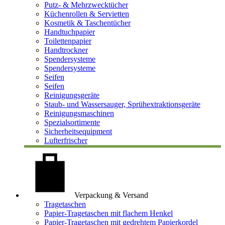
Putz- & Mehrzwecktücher
Küchenrollen & Servietten
Kosmetik & Taschentücher
Handtuchpapier
Toilettenpapier
Handtrockner
Spendersysteme
Spendersysteme
Seifen
Seifen
Reinigungsgeräte
Staub- und Wassersauger, Sprühextraktionsgeräte
Reinigungsmaschinen
Spezialsortimente
Sicherheitsequipment
Lufterfrischer
Verpackung & Versand
Tragetaschen
Papier-Tragetaschen mit flachem Henkel
Papier-Tragetaschen mit gedrehtem Papierkordel