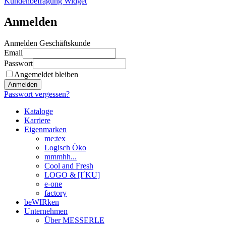
Kundenbefragung Widget
Anmelden
Anmelden Geschäftskunde
Email
Passwort
Angemeldet bleiben
Anmelden
Passwort vergessen?
Kataloge
Karriere
Eigenmarken
me:tex
Logisch Öko
mmmhh...
Cool and Fresh
LOGO & [I´KU]
e-one
factory
beWIRken
Unternehmen
Über MESSERLE