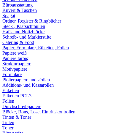
Büroausstattung
Kuvert & Taschen
Spagat
Ordner, Register & Ringbücher
Steck-, Klarsichthüllen
Haft- und Notizblöcke
Schreib- und Markierstifte
Catering & Food
Papier, Formulare, Etiketten, Folien
Papiere weiß
Papiere farbig
Strukturpapiere
Motivpapiere
Formulare
Plotterpapiere und -folien
Additions- und Kassarollen
Etiketten
Etiketten PCL3
Folien
Durchschreibpapiere
Blöcke, Bons, Lose, Eintrittskontrollen
Tinten & Toner
Tinten
Toner