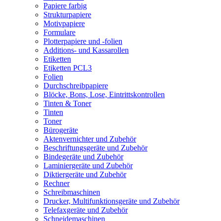
Papiere farbig
Strukturpapiere
Motivpapiere
Formulare
Plotterpapiere und -folien
Additions- und Kassarollen
Etiketten
Etiketten PCL3
Folien
Durchschreibpapiere
Blöcke, Bons, Lose, Eintrittskontrollen
Tinten & Toner
Tinten
Toner
Bürogeräte
Aktenvernichter und Zubehör
Beschriftungsgeräte und Zubehör
Bindegeräte und Zubehör
Laminiergeräte und Zubehör
Diktiergeräte und Zubehör
Rechner
Schreibmaschinen
Drucker, Multifunktionsgeräte und Zubehör
Telefaxgeräte und Zubehör
Schneidemaschinen