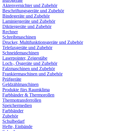
Bürogeräte
Aktenvernichter und Zubehör
Beschriftungsgeräte und Zubehör
Bindegeräte und Zubehör
Laminiergeräte und Zubehör
Diktiergeräte und Zubehör
Rechner
Schreibmaschinen
Drucker, Multifunktionsgeräte und Zubehör
Telefaxgeräte und Zubehör
Schneidemaschinen
Laserpointer, Zeigestäbe
Loch-, Ösgeräte und Zubehör
Falzmaschinen und Zubehör
Frankiermaschinen und Zubehör
Prüfgeräte
Geldzählmaschinen
Produkte fürs Raumklima
Farbbänder & Thermorollen
Thermotransferrollen
Speichermedien
Farbbänder
Zubehör
Schulbedarf
Hefte, Einbände