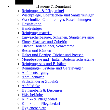
Hygiene & Reinigung
Reinigungs- & Pflegemittel
Wischpflege, Oberflächen- und Sanitärreiniger
Waschmittel, Grundreiniger, Beschichtungen
Desinfektion
Handreiniger
Reinigungsmaterial
Einwascherbezüge, Schienen, Stangensysteme
Eimer, Wachser und Zubehör
Tücher, Bodentücher, Schwämme
Besen und Bürsten
Halter und Bezüge, Tücher und Pressen
Moppbezüge und - halter, Bodenwischsysteme
Reinigungssets und Behälter
Reinigungs-, System- und Gerätewagen
Abfallentsorgung
Abfallbehälter
Sackständer & Zubehör
Abfallsäcke
Hygienebags & Dispenser
Wäschekörbe
Klinik- & Pflegebedarf
Klinik- und Pflegebedarf
Hygienepapiere