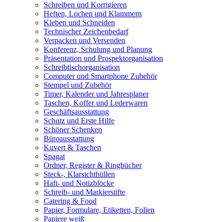
Schreiben und Korrigieren
Heften, Lochen und Klammern
Kleben und Schneiden
Technischer Zeichenbedarf
Verpacken und Versenden
Konferenz, Schulung und Planung
Präsentation und Prospektorganisation
Schreibtischorganisation
Computer und Smartphone Zubehör
Stempel und Zubehör
Timer, Kalender und Jahresplaner
Taschen, Koffer und Lederwaren
Geschäftsausstattung
Schutz und Erste Hilfe
Schöner Schenken
Büroausstattung
Kuvert & Taschen
Spagat
Ordner, Register & Ringbücher
Steck-, Klarsichthüllen
Haft- und Notizblöcke
Schreib- und Markierstifte
Catering & Food
Papier, Formulare, Etiketten, Folien
Papiere weiß