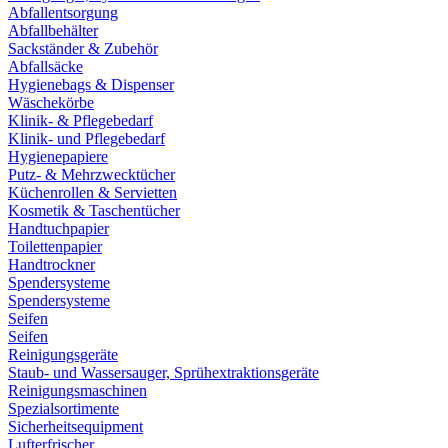
Abfallentsorgung
Abfallbehälter
Sackständer & Zubehör
Abfallsäcke
Hygienebags & Dispenser
Wäschekörbe
Klinik- & Pflegebedarf
Klinik- und Pflegebedarf
Hygienepapiere
Putz- & Mehrzwecktücher
Küchenrollen & Servietten
Kosmetik & Taschentücher
Handtuchpapier
Toilettenpapier
Handtrockner
Spendersysteme
Spendersysteme
Seifen
Seifen
Reinigungsgeräte
Staub- und Wassersauger, Sprühextraktionsgeräte
Reinigungsmaschinen
Spezialsortimente
Sicherheitsequipment
Lufterfrischer