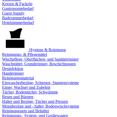
Kerzen & Fackeln
Gastronomiebedarf
Guest Supply
Badezimmerbedarf
Hotelzimmerbedarf
Hygiene & Reinigung
Reinigungs- & Pflegemittel
Wischpflege, Oberflächen- und Sanitärreiniger
Waschmittel, Grundreiniger, Beschichtungen
Desinfektion
Handreiniger
Reinigungsmaterial
Einwascherbezüge, Schienen, Stangensysteme
Eimer, Wachser und Zubehör
Tücher, Bodentücher, Schwämme
Besen und Bürsten
Halter und Bezüge, Tücher und Pressen
Moppbezüge und - halter, Bodenwischsysteme
Reinigungssets und Behälter
Reinigungs-, System- und Gerätewagen