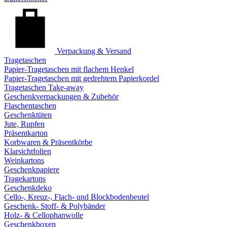
Verpackung & Versand
Tragetaschen
Papier-Tragetaschen mit flachem Henkel
Papier-Tragetaschen mit gedrehtem Papierkordel
Tragetaschen Take-away
Geschenkverpackungen & Zubehör
Flaschentaschen
Geschenktüten
Jute, Rupfen
Präsentkarton
Korbwaren & Präsentkörbe
Klarsichtfolien
Weinkartons
Geschenkpapiere
Tragekartons
Geschenkdeko
Cello-, Kreuz-, Flach- und Blockbodenbeutel
Geschenk- Stoff- & Polybänder
Holz- & Cellophanwolle
Geschenkboxen