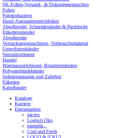
SK-Folien-Versand-, & Dokumententaschen
Folien
Palettenhauben
Hand-Automatenstrechfolien
Abrollgeräte, Schneideständer & Packtische
Etikettenspender
Abrollgeräte
Verpackungsmaschinen, Verbrauchsmaterial
Umreifungsbänder
Spezialsortiment
Handel
Warenauszeichnung, Regalpreisleisten
Polyesterbindebänder
Splintenapparate und Zubehör
Etiketten
Kabelbinder
Kataloge
Karriere
Eigenmarken
me:tex
Logisch Öko
mmmhh...
Cool and Fresh
LOGO & [I´KU]