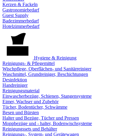
Kerzen & Fackeln
Gastronomiebedarf
Guest Supply
Badezimmerbedarf
Hotelzimmerbedarf
Hygiene & Reinigung
Reinigungs- & Pflegemittel
Wischpflege, Oberflächen- und Sanitärreiniger
Waschmittel, Grundreiniger, Beschichtungen
Desinfektion
Handreiniger
Reinigungsmaterial
Einwascherbezüge, Schienen, Stangensysteme
Eimer, Wachser und Zubehör
Tücher, Bodentücher, Schwämme
Besen und Bürsten
Halter und Bezüge, Tücher und Pressen
Moppbezüge und - halter, Bodenwischsysteme
Reinigungssets und Behälter
Reinigungs-, System- und Gerätewagen