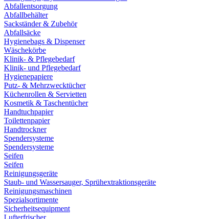
Abfallentsorgung
Abfallbehälter
Sackständer & Zubehör
Abfallsäcke
Hygienebags & Dispenser
Wäschekörbe
Klinik- & Pflegebedarf
Klinik- und Pflegebedarf
Hygienepapiere
Putz- & Mehrzwecktücher
Küchenrollen & Servietten
Kosmetik & Taschentücher
Handtuchpapier
Toilettenpapier
Handtrockner
Spendersysteme
Spendersysteme
Seifen
Seifen
Reinigungsgeräte
Staub- und Wassersauger, Sprühextraktionsgeräte
Reinigungsmaschinen
Spezialsortimente
Sicherheitsequipment
Lufterfrischer