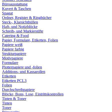
Büroausstattung
Kuvert & Taschen
Spagat
Ordner, Register & Ringbücher
Steck-, Klarsichthüllen
Haft- und Notizblöcke
Schreib- und Markierstifte
Catering & Food
Papier, Formulare, Etiketten, Folien
Papiere weiß
Papiere farbig
Strukturpapiere
Motivpapiere
Formulare
Plotterpapiere und -folien
Additions- und Kassarollen
Etiketten
Etiketten PCL3
Folien
Durchschreibpapiere
Blöcke, Bons, Lose, Eintrittskontrollen
Tinten & Toner
Tinten
Toner