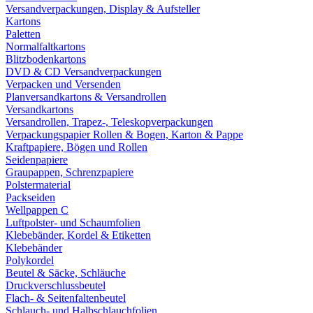
Versandverpackungen, Display & Aufsteller
Kartons
Paletten
Normalfaltkartons
Blitzbodenkartons
DVD & CD Versandverpackungen
Verpacken und Versenden
Planversandkartons & Versandrollen
Versandkartons
Versandrollen, Trapez-, Teleskopverpackungen
Verpackungspapier Rollen & Bogen, Karton & Pappe
Kraftpapiere, Bögen und Rollen
Seidenpapiere
Graupappen, Schrenzpapiere
Polstermaterial
Packseiden
Wellpappen C
Luftpolster- und Schaumfolien
Klebebänder, Kordel & Etiketten
Klebebänder
Polykordel
Beutel & Säcke, Schläuche
Druckverschlussbeutel
Flach- & Seitenfaltenbeutel
Schlauch- und Halbschlauchfolien