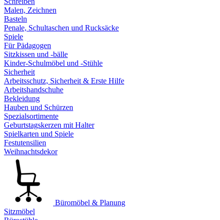
Schreiben
Malen, Zeichnen
Basteln
Penale, Schultaschen und Rucksäcke
Spiele
Für Pädagogen
Sitzkissen und -bälle
Kinder-Schulmöbel und -Stühle
Sicherheit
Arbeitsschutz, Sicherheit & Erste Hilfe
Arbeitshandschuhe
Bekleidung
Hauben und Schürzen
Spezialsortimente
Geburtstagskerzen mit Halter
Spielkarten und Spiele
Festutensilien
Weihnachtsdekor
Büromöbel & Planung
Sitzmöbel