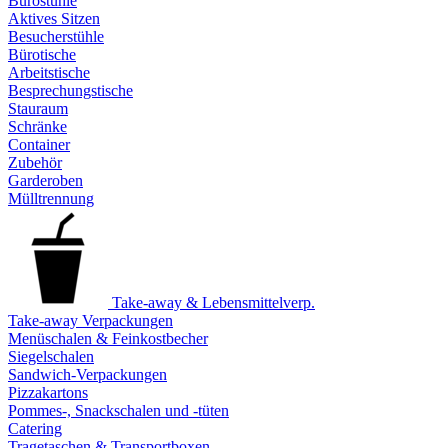
Bürostühle
Aktives Sitzen
Besucherstühle
Bürotische
Arbeitstische
Besprechungstische
Stauraum
Schränke
Container
Zubehör
Garderoben
Mülltrennung
Take-away & Lebensmittelverp.
Take-away Verpackungen
Menüschalen & Feinkostbecher
Siegelschalen
Sandwich-Verpackungen
Pizzakartons
Pommes-, Snackschalen und -tüten
Catering
Tragetaschen & Transportboxen