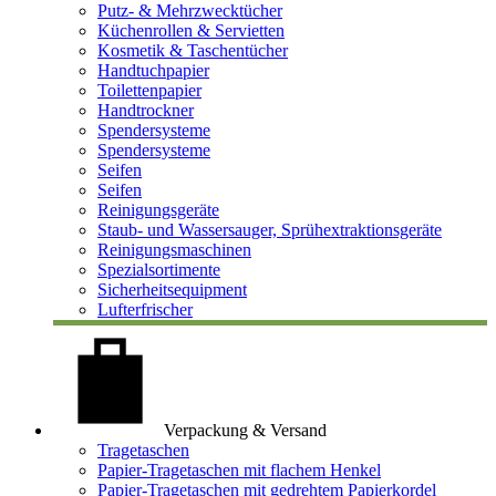
Putz- & Mehrzwecktücher
Küchenrollen & Servietten
Kosmetik & Taschentücher
Handtuchpapier
Toilettenpapier
Handtrockner
Spendersysteme
Spendersysteme
Seifen
Seifen
Reinigungsgeräte
Staub- und Wassersauger, Sprühextraktionsgeräte
Reinigungsmaschinen
Spezialsortimente
Sicherheitsequipment
Lufterfrischer
Verpackung & Versand
Tragetaschen
Papier-Tragetaschen mit flachem Henkel
Papier-Tragetaschen mit gedrehtem Papierkordel