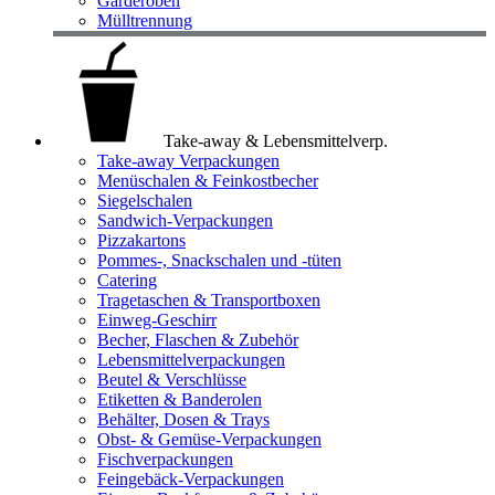
Garderoben
Mülltrennung
Take-away & Lebensmittelverp.
Take-away Verpackungen
Menüschalen & Feinkostbecher
Siegelschalen
Sandwich-Verpackungen
Pizzakartons
Pommes-, Snackschalen und -tüten
Catering
Tragetaschen & Transportboxen
Einweg-Geschirr
Becher, Flaschen & Zubehör
Lebensmittelverpackungen
Beutel & Verschlüsse
Etiketten & Banderolen
Behälter, Dosen & Trays
Obst- & Gemüse-Verpackungen
Fischverpackungen
Feingebäck-Verpackungen