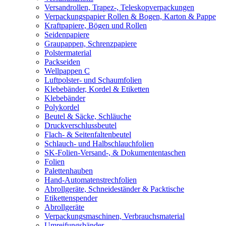
Versandrollen, Trapez-, Teleskopverpackungen
Verpackungspapier Rollen & Bogen, Karton & Pappe
Kraftpapiere, Bögen und Rollen
Seidenpapiere
Graupappen, Schrenzpapiere
Polstermaterial
Packseiden
Wellpappen C
Luftpolster- und Schaumfolien
Klebebänder, Kordel & Etiketten
Klebebänder
Polykordel
Beutel & Säcke, Schläuche
Druckverschlussbeutel
Flach- & Seitenfaltenbeutel
Schlauch- und Halbschlauchfolien
SK-Folien-Versand-, & Dokumententaschen
Folien
Palettenhauben
Hand-Automatenstrechfolien
Abrollgeräte, Schneideständer & Packtische
Etikettenspender
Abrollgeräte
Verpackungsmaschinen, Verbrauchsmaterial
Umreifungsbänder