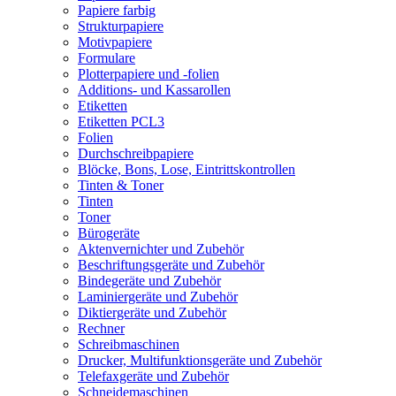
Papiere farbig
Strukturpapiere
Motivpapiere
Formulare
Plotterpapiere und -folien
Additions- und Kassarollen
Etiketten
Etiketten PCL3
Folien
Durchschreibpapiere
Blöcke, Bons, Lose, Eintrittskontrollen
Tinten & Toner
Tinten
Toner
Bürogeräte
Aktenvernichter und Zubehör
Beschriftungsgeräte und Zubehör
Bindegeräte und Zubehör
Laminiergeräte und Zubehör
Diktiergeräte und Zubehör
Rechner
Schreibmaschinen
Drucker, Multifunktionsgeräte und Zubehör
Telefaxgeräte und Zubehör
Schneidemaschinen