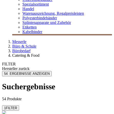
Spezialsortiment
Handel
Warenauszeichnung, Regalpreisleisten
Polyesterbindebänder
Splintenapparate und Zubehör
Etiketten
Kabelbinder
Messerle
Büro & Schule
Bürobedarf
Catering & Food
FILTER
Hersteller
zurück
Agrana
54
ERGEBNISSE ANZEIGEN
Amann Kaffee
Chicco Dòro
Suchergebnisse
Emmi
Eza
mehr anzeigen
54 Produkte
1
FILTER