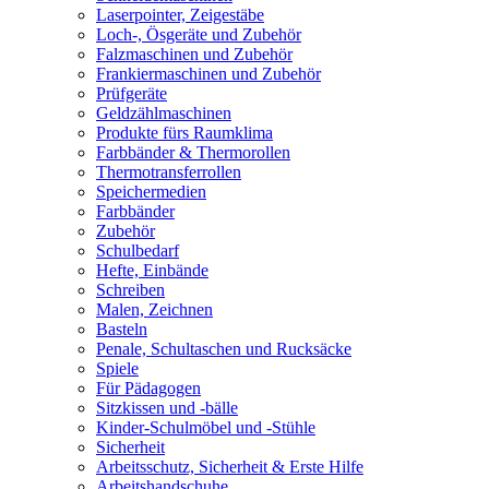
Laserpointer, Zeigestäbe
Loch-, Ösgeräte und Zubehör
Falzmaschinen und Zubehör
Frankiermaschinen und Zubehör
Prüfgeräte
Geldzählmaschinen
Produkte fürs Raumklima
Farbbänder & Thermorollen
Thermotransferrollen
Speichermedien
Farbbänder
Zubehör
Schulbedarf
Hefte, Einbände
Schreiben
Malen, Zeichnen
Basteln
Penale, Schultaschen und Rucksäcke
Spiele
Für Pädagogen
Sitzkissen und -bälle
Kinder-Schulmöbel und -Stühle
Sicherheit
Arbeitsschutz, Sicherheit & Erste Hilfe
Arbeitshandschuhe