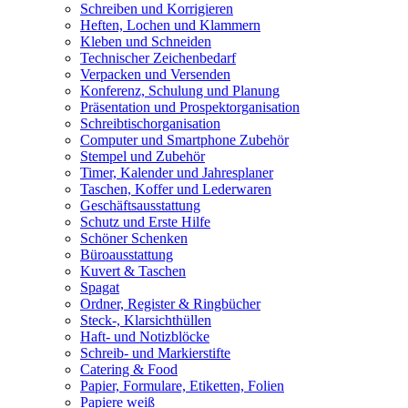
Schreiben und Korrigieren
Heften, Lochen und Klammern
Kleben und Schneiden
Technischer Zeichenbedarf
Verpacken und Versenden
Konferenz, Schulung und Planung
Präsentation und Prospektorganisation
Schreibtischorganisation
Computer und Smartphone Zubehör
Stempel und Zubehör
Timer, Kalender und Jahresplaner
Taschen, Koffer und Lederwaren
Geschäftsausstattung
Schutz und Erste Hilfe
Schöner Schenken
Büroausstattung
Kuvert & Taschen
Spagat
Ordner, Register & Ringbücher
Steck-, Klarsichthüllen
Haft- und Notizblöcke
Schreib- und Markierstifte
Catering & Food
Papier, Formulare, Etiketten, Folien
Papiere weiß