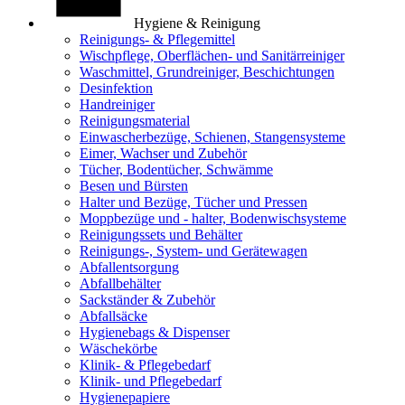
Hygiene & Reinigung
Reinigungs- & Pflegemittel
Wischpflege, Oberflächen- und Sanitärreiniger
Waschmittel, Grundreiniger, Beschichtungen
Desinfektion
Handreiniger
Reinigungsmaterial
Einwascherbezüge, Schienen, Stangensysteme
Eimer, Wachser und Zubehör
Tücher, Bodentücher, Schwämme
Besen und Bürsten
Halter und Bezüge, Tücher und Pressen
Moppbezüge und - halter, Bodenwischsysteme
Reinigungssets und Behälter
Reinigungs-, System- und Gerätewagen
Abfallentsorgung
Abfallbehälter
Sackständer & Zubehör
Abfallsäcke
Hygienebags & Dispenser
Wäschekörbe
Klinik- & Pflegebedarf
Klinik- und Pflegebedarf
Hygienepapiere