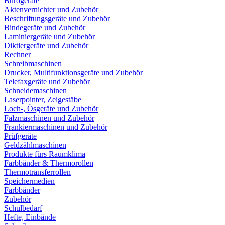
Bürogeräte
Aktenvernichter und Zubehör
Beschriftungsgeräte und Zubehör
Bindegeräte und Zubehör
Laminiergeräte und Zubehör
Diktiergeräte und Zubehör
Rechner
Schreibmaschinen
Drucker, Multifunktionsgeräte und Zubehör
Telefaxgeräte und Zubehör
Schneidemaschinen
Laserpointer, Zeigestäbe
Loch-, Ösgeräte und Zubehör
Falzmaschinen und Zubehör
Frankiermaschinen und Zubehör
Prüfgeräte
Geldzählmaschinen
Produkte fürs Raumklima
Farbbänder & Thermorollen
Thermotransferrollen
Speichermedien
Farbbänder
Zubehör
Schulbedarf
Hefte, Einbände