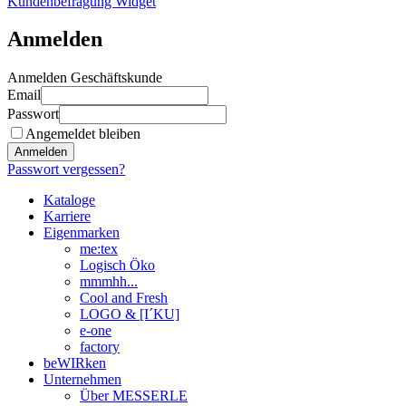
Kundenbefragung Widget
Anmelden
Anmelden Geschäftskunde
Email
Passwort
Angemeldet bleiben
Anmelden
Passwort vergessen?
Kataloge
Karriere
Eigenmarken
me:tex
Logisch Öko
mmmhh...
Cool and Fresh
LOGO & [I´KU]
e-one
factory
beWIRken
Unternehmen
Über MESSERLE