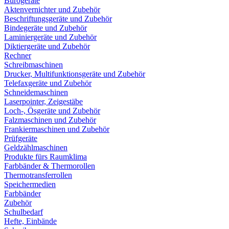
Bürogeräte
Aktenvernichter und Zubehör
Beschriftungsgeräte und Zubehör
Bindegeräte und Zubehör
Laminiergeräte und Zubehör
Diktiergeräte und Zubehör
Rechner
Schreibmaschinen
Drucker, Multifunktionsgeräte und Zubehör
Telefaxgeräte und Zubehör
Schneidemaschinen
Laserpointer, Zeigestäbe
Loch-, Ösgeräte und Zubehör
Falzmaschinen und Zubehör
Frankiermaschinen und Zubehör
Prüfgeräte
Geldzählmaschinen
Produkte fürs Raumklima
Farbbänder & Thermorollen
Thermotransferrollen
Speichermedien
Farbbänder
Zubehör
Schulbedarf
Hefte, Einbände