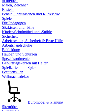
Schreiben
Malen, Zeichnen
Basteln
Penale, Schultaschen und Rucksäcke
Spiele
Für Pädagogen
Sitzkissen und -bälle
Kinder-Schulmöbel und -Stühle
Sicherheit
Arbeitsschutz, Sicherheit & Erste Hilfe
Arbeitshandschuhe
Bekleidung
Hauben und Schürzen
Spezialsortimente
Geburtstagskerzen mit Halter
Spielkarten und Spiele
Festutensilien
Weihnachtsdekor
Büromöbel & Planung
Sitzmöbel