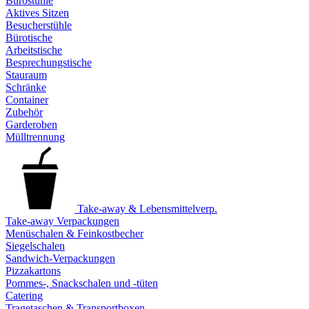
Bürostühle
Aktives Sitzen
Besucherstühle
Bürotische
Arbeitstische
Besprechungstische
Stauraum
Schränke
Container
Zubehör
Garderoben
Mülltrennung
Take-away & Lebensmittelverp.
Take-away Verpackungen
Menüschalen & Feinkostbecher
Siegelschalen
Sandwich-Verpackungen
Pizzakartons
Pommes-, Snackschalen und -tüten
Catering
Tragetaschen & Transportboxen