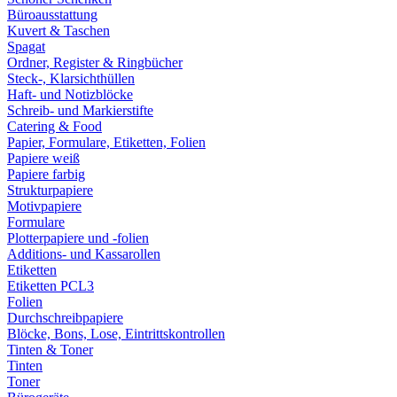
Büroausstattung
Kuvert & Taschen
Spagat
Ordner, Register & Ringbücher
Steck-, Klarsichthüllen
Haft- und Notizblöcke
Schreib- und Markierstifte
Catering & Food
Papier, Formulare, Etiketten, Folien
Papiere weiß
Papiere farbig
Strukturpapiere
Motivpapiere
Formulare
Plotterpapiere und -folien
Additions- und Kassarollen
Etiketten
Etiketten PCL3
Folien
Durchschreibpapiere
Blöcke, Bons, Lose, Eintrittskontrollen
Tinten & Toner
Tinten
Toner