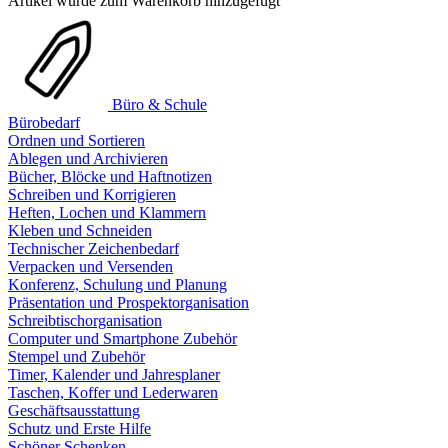
Artikel wurde zum Warenkorb hinzugefügt
Büro & Schule
Bürobedarf
Ordnen und Sortieren
Ablegen und Archivieren
Bücher, Blöcke und Haftnotizen
Schreiben und Korrigieren
Heften, Lochen und Klammern
Kleben und Schneiden
Technischer Zeichenbedarf
Verpacken und Versenden
Konferenz, Schulung und Planung
Präsentation und Prospektorganisation
Schreibtischorganisation
Computer und Smartphone Zubehör
Stempel und Zubehör
Timer, Kalender und Jahresplaner
Taschen, Koffer und Lederwaren
Geschäftsausstattung
Schutz und Erste Hilfe
Schöner Schenken