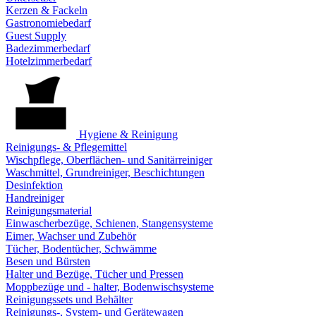
Kerzen & Fackeln
Gastronomiebedarf
Guest Supply
Badezimmerbedarf
Hotelzimmerbedarf
Hygiene & Reinigung
Reinigungs- & Pflegemittel
Wischpflege, Oberflächen- und Sanitärreiniger
Waschmittel, Grundreiniger, Beschichtungen
Desinfektion
Handreiniger
Reinigungsmaterial
Einwascherbezüge, Schienen, Stangensysteme
Eimer, Wachser und Zubehör
Tücher, Bodentücher, Schwämme
Besen und Bürsten
Halter und Bezüge, Tücher und Pressen
Moppbezüge und - halter, Bodenwischsysteme
Reinigungssets und Behälter
Reinigungs-, System- und Gerätewagen