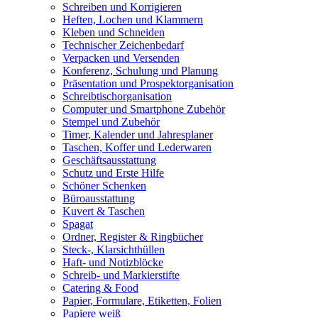
Schreiben und Korrigieren
Heften, Lochen und Klammern
Kleben und Schneiden
Technischer Zeichenbedarf
Verpacken und Versenden
Konferenz, Schulung und Planung
Präsentation und Prospektorganisation
Schreibtischorganisation
Computer und Smartphone Zubehör
Stempel und Zubehör
Timer, Kalender und Jahresplaner
Taschen, Koffer und Lederwaren
Geschäftsausstattung
Schutz und Erste Hilfe
Schöner Schenken
Büroausstattung
Kuvert & Taschen
Spagat
Ordner, Register & Ringbücher
Steck-, Klarsichthüllen
Haft- und Notizblöcke
Schreib- und Markierstifte
Catering & Food
Papier, Formulare, Etiketten, Folien
Papiere weiß