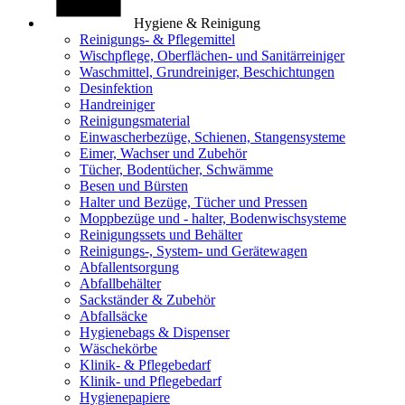
Hygiene & Reinigung
Reinigungs- & Pflegemittel
Wischpflege, Oberflächen- und Sanitärreiniger
Waschmittel, Grundreiniger, Beschichtungen
Desinfektion
Handreiniger
Reinigungsmaterial
Einwascherbezüge, Schienen, Stangensysteme
Eimer, Wachser und Zubehör
Tücher, Bodentücher, Schwämme
Besen und Bürsten
Halter und Bezüge, Tücher und Pressen
Moppbezüge und - halter, Bodenwischsysteme
Reinigungssets und Behälter
Reinigungs-, System- und Gerätewagen
Abfallentsorgung
Abfallbehälter
Sackständer & Zubehör
Abfallsäcke
Hygienebags & Dispenser
Wäschekörbe
Klinik- & Pflegebedarf
Klinik- und Pflegebedarf
Hygienepapiere