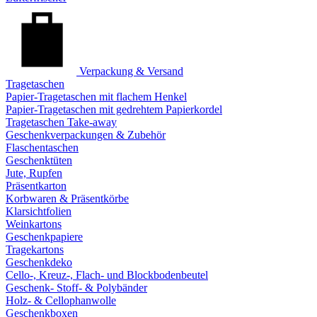
Verpackung & Versand
Tragetaschen
Papier-Tragetaschen mit flachem Henkel
Papier-Tragetaschen mit gedrehtem Papierkordel
Tragetaschen Take-away
Geschenkverpackungen & Zubehör
Flaschentaschen
Geschenktüten
Jute, Rupfen
Präsentkarton
Korbwaren & Präsentkörbe
Klarsichtfolien
Weinkartons
Geschenkpapiere
Tragekartons
Geschenkdeko
Cello-, Kreuz-, Flach- und Blockbodenbeutel
Geschenk- Stoff- & Polybänder
Holz- & Cellophanwolle
Geschenkboxen