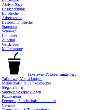
Bürostühle
Aktives Sitzen
Besucherstühle
Bürotische
Arbeitstische
Besprechungstische
Stauraum
Schränke
Container
Zubehör
Garderoben
Mülltrennung
Take-away & Lebensmittelverp.
Take-away Verpackungen
Menüschalen & Feinkostbecher
Siegelschalen
Sandwich-Verpackungen
Pizzakartons
Pommes-, Snackschalen und -tüten
Catering
Tragetaschen & Transportboxen