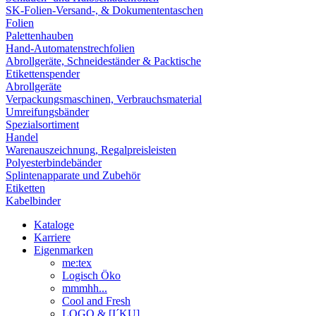
SK-Folien-Versand-, & Dokumententaschen
Folien
Palettenhauben
Hand-Automatenstrechfolien
Abrollgeräte, Schneideständer & Packtische
Etikettenspender
Abrollgeräte
Verpackungsmaschinen, Verbrauchsmaterial
Umreifungsbänder
Spezialsortiment
Handel
Warenauszeichnung, Regalpreisleisten
Polyesterbindebänder
Splintenapparate und Zubehör
Etiketten
Kabelbinder
Kataloge
Karriere
Eigenmarken
me:tex
Logisch Öko
mmmhh...
Cool and Fresh
LOGO & [I´KU]