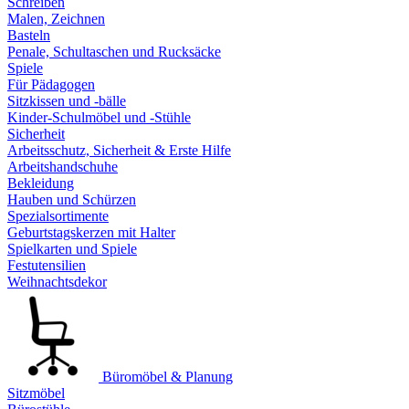
Schreiben
Malen, Zeichnen
Basteln
Penale, Schultaschen und Rucksäcke
Spiele
Für Pädagogen
Sitzkissen und -bälle
Kinder-Schulmöbel und -Stühle
Sicherheit
Arbeitsschutz, Sicherheit & Erste Hilfe
Arbeitshandschuhe
Bekleidung
Hauben und Schürzen
Spezialsortimente
Geburtstagskerzen mit Halter
Spielkarten und Spiele
Festutensilien
Weihnachtsdekor
Büromöbel & Planung
Sitzmöbel