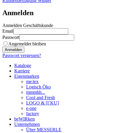
Kundenbefragung Widget
Anmelden
Anmelden Geschäftskunde
Email
Passwort
Angemeldet bleiben
Anmelden
Passwort vergessen?
Kataloge
Karriere
Eigenmarken
me:tex
Logisch Öko
mmmhh...
Cool and Fresh
LOGO & [I´KU]
e-one
factory
beWIRken
Unternehmen
Über MESSERLE