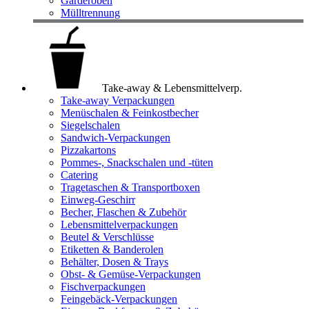
Garderoben
Mülltrennung
Take-away & Lebensmittelverp.
Take-away Verpackungen
Menüschalen & Feinkostbecher
Siegelschalen
Sandwich-Verpackungen
Pizzakartons
Pommes-, Snackschalen und -tüten
Catering
Tragetaschen & Transportboxen
Einweg-Geschirr
Becher, Flaschen & Zubehör
Lebensmittelverpackungen
Beutel & Verschlüsse
Etiketten & Banderolen
Behälter, Dosen & Trays
Obst- & Gemüse-Verpackungen
Fischverpackungen
Feingebäck-Verpackungen