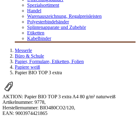
Spezialsortiment
Handel
Warenauszeichnung, Regalpreisleisten
Polyesterbindebänder
Splintenapparate und Zubehör
Etiketten
Kabelbinder
Messerle
Büro & Schule
Papier, Formulare, Etiketten, Folien
Papiere weiß
Papier BIO TOP 3 extra
AKTION: Papier BIO TOP 3 extra A4 80 g/m² naturweiß
Artikelnummer:
9778
,
Herstellernummer:
BIO480CO2/120
,
EAN:
9003974421865