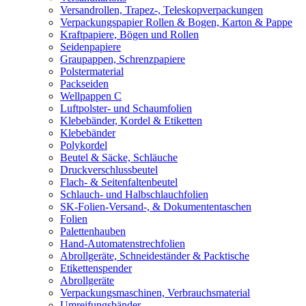
Versandrollen, Trapez-, Teleskopverpackungen
Verpackungspapier Rollen & Bogen, Karton & Pappe
Kraftpapiere, Bögen und Rollen
Seidenpapiere
Graupappen, Schrenzpapiere
Polstermaterial
Packseiden
Wellpappen C
Luftpolster- und Schaumfolien
Klebebänder, Kordel & Etiketten
Klebebänder
Polykordel
Beutel & Säcke, Schläuche
Druckverschlussbeutel
Flach- & Seitenfaltenbeutel
Schlauch- und Halbschlauchfolien
SK-Folien-Versand-, & Dokumententaschen
Folien
Palettenhauben
Hand-Automatenstrechfolien
Abrollgeräte, Schneideständer & Packtische
Etikettenspender
Abrollgeräte
Verpackungsmaschinen, Verbrauchsmaterial
Umreifungsbänder