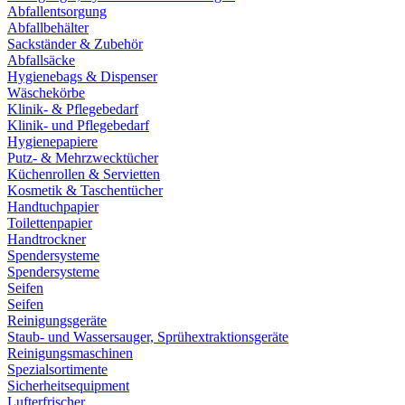
Abfallentsorgung
Abfallbehälter
Sackständer & Zubehör
Abfallsäcke
Hygienebags & Dispenser
Wäschekörbe
Klinik- & Pflegebedarf
Klinik- und Pflegebedarf
Hygienepapiere
Putz- & Mehrzwecktücher
Küchenrollen & Servietten
Kosmetik & Taschentücher
Handtuchpapier
Toilettenpapier
Handtrockner
Spendersysteme
Spendersysteme
Seifen
Seifen
Reinigungsgeräte
Staub- und Wassersauger, Sprühextraktionsgeräte
Reinigungsmaschinen
Spezialsortimente
Sicherheitsequipment
Lufterfrischer