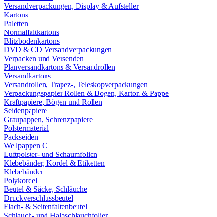
Versandverpackungen, Display & Aufsteller
Kartons
Paletten
Normalfaltkartons
Blitzbodenkartons
DVD & CD Versandverpackungen
Verpacken und Versenden
Planversandkartons & Versandrollen
Versandkartons
Versandrollen, Trapez-, Teleskopverpackungen
Verpackungspapier Rollen & Bogen, Karton & Pappe
Kraftpapiere, Bögen und Rollen
Seidenpapiere
Graupappen, Schrenzpapiere
Polstermaterial
Packseiden
Wellpappen C
Luftpolster- und Schaumfolien
Klebebänder, Kordel & Etiketten
Klebebänder
Polykordel
Beutel & Säcke, Schläuche
Druckverschlussbeutel
Flach- & Seitenfaltenbeutel
Schlauch- und Halbschlauchfolien