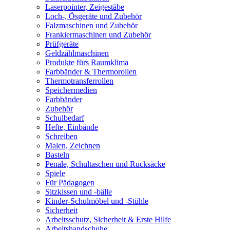
Laserpointer, Zeigestäbe
Loch-, Ösgeräte und Zubehör
Falzmaschinen und Zubehör
Frankiermaschinen und Zubehör
Prüfgeräte
Geldzählmaschinen
Produkte fürs Raumklima
Farbbänder & Thermorollen
Thermotransferrollen
Speichermedien
Farbbänder
Zubehör
Schulbedarf
Hefte, Einbände
Schreiben
Malen, Zeichnen
Basteln
Penale, Schultaschen und Rucksäcke
Spiele
Für Pädagogen
Sitzkissen und -bälle
Kinder-Schulmöbel und -Stühle
Sicherheit
Arbeitsschutz, Sicherheit & Erste Hilfe
Arbeitshandschuhe