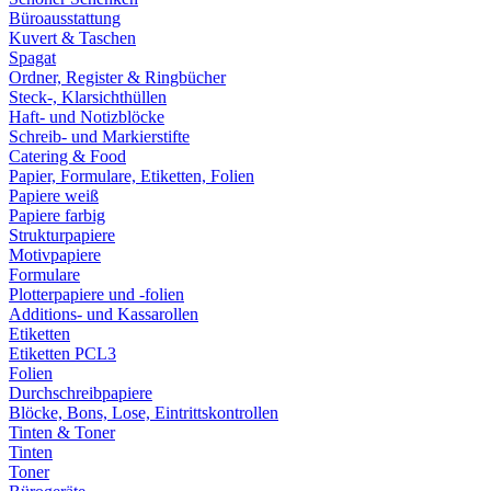
Büroausstattung
Kuvert & Taschen
Spagat
Ordner, Register & Ringbücher
Steck-, Klarsichthüllen
Haft- und Notizblöcke
Schreib- und Markierstifte
Catering & Food
Papier, Formulare, Etiketten, Folien
Papiere weiß
Papiere farbig
Strukturpapiere
Motivpapiere
Formulare
Plotterpapiere und -folien
Additions- und Kassarollen
Etiketten
Etiketten PCL3
Folien
Durchschreibpapiere
Blöcke, Bons, Lose, Eintrittskontrollen
Tinten & Toner
Tinten
Toner