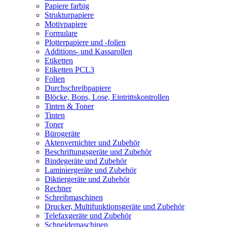
Papiere farbig
Strukturpapiere
Motivpapiere
Formulare
Plotterpapiere und -folien
Additions- und Kassarollen
Etiketten
Etiketten PCL3
Folien
Durchschreibpapiere
Blöcke, Bons, Lose, Eintrittskontrollen
Tinten & Toner
Tinten
Toner
Bürogeräte
Aktenvernichter und Zubehör
Beschriftungsgeräte und Zubehör
Bindegeräte und Zubehör
Laminiergeräte und Zubehör
Diktiergeräte und Zubehör
Rechner
Schreibmaschinen
Drucker, Multifunktionsgeräte und Zubehör
Telefaxgeräte und Zubehör
Schneidemaschinen