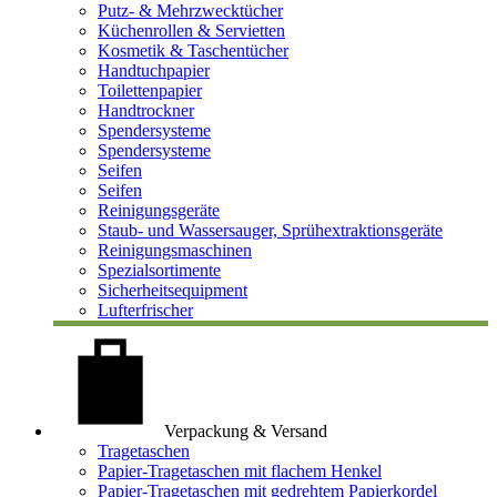
Putz- & Mehrzwecktücher
Küchenrollen & Servietten
Kosmetik & Taschentücher
Handtuchpapier
Toilettenpapier
Handtrockner
Spendersysteme
Spendersysteme
Seifen
Seifen
Reinigungsgeräte
Staub- und Wassersauger, Sprühextraktionsgeräte
Reinigungsmaschinen
Spezialsortimente
Sicherheitsequipment
Lufterfrischer
Verpackung & Versand
Tragetaschen
Papier-Tragetaschen mit flachem Henkel
Papier-Tragetaschen mit gedrehtem Papierkordel