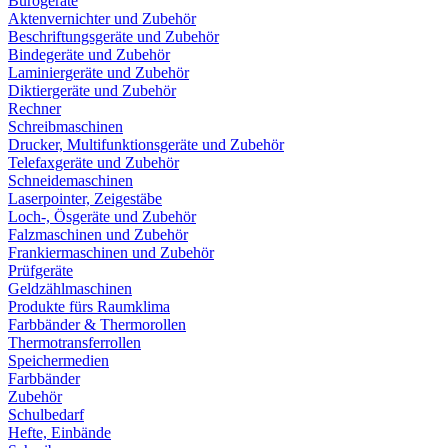
Bürogeräte
Aktenvernichter und Zubehör
Beschriftungsgeräte und Zubehör
Bindegeräte und Zubehör
Laminiergeräte und Zubehör
Diktiergeräte und Zubehör
Rechner
Schreibmaschinen
Drucker, Multifunktionsgeräte und Zubehör
Telefaxgeräte und Zubehör
Schneidemaschinen
Laserpointer, Zeigestäbe
Loch-, Ösgeräte und Zubehör
Falzmaschinen und Zubehör
Frankiermaschinen und Zubehör
Prüfgeräte
Geldzählmaschinen
Produkte fürs Raumklima
Farbbänder & Thermorollen
Thermotransferrollen
Speichermedien
Farbbänder
Zubehör
Schulbedarf
Hefte, Einbände