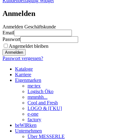
Kundenbefragung Widget
Anmelden
Anmelden Geschäftskunde
Email
Passwort
Angemeldet bleiben
Anmelden
Passwort vergessen?
Kataloge
Karriere
Eigenmarken
me:tex
Logisch Öko
mmmhh...
Cool and Fresh
LOGO & [I´KU]
e-one
factory
beWIRken
Unternehmen
Über MESSERLE