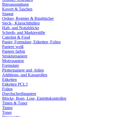
Büroausstattung
Kuvert & Taschen
Spagat
Ordner, Register & Ringbücher
Steck-, Klarsichthüllen
Haft- und Notizblöcke
Schreib- und Markierstifte
Catering & Food
Papier, Formulare, Etiketten, Folien
Papiere weiß
Papiere farbig
Strukturpapiere
Motivpapiere
Formulare
Plotterpapiere und -folien
Additions- und Kassarollen
Etiketten
Etiketten PCL3
Folien
Durchschreibpapiere
Blöcke, Bons, Lose, Eintrittskontrollen
Tinten & Toner
Tinten
Toner