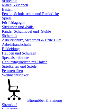
Schreiben
Malen, Zeichnen
Basteln
Penale, Schultaschen und Rucksäcke
Spiele
Für Pädagogen
Sitzkissen und -bälle
Kinder-Schulmöbel und -Stühle
Sicherheit
Arbeitsschutz, Sicherheit & Erste Hilfe
Arbeitshandschuhe
Bekleidung
Hauben und Schürzen
Spezialsortimente
Geburtstagskerzen mit Halter
Spielkarten und Spiele
Festutensilien
Weihnachtsdekor
Büromöbel & Planung
Sitzmöbel