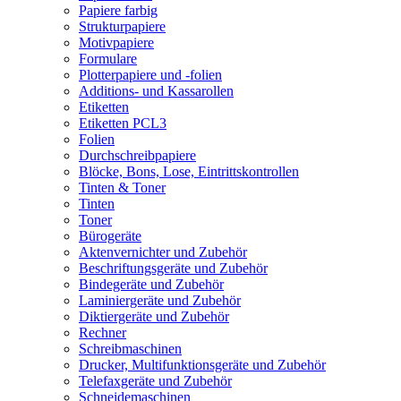
Papiere farbig
Strukturpapiere
Motivpapiere
Formulare
Plotterpapiere und -folien
Additions- und Kassarollen
Etiketten
Etiketten PCL3
Folien
Durchschreibpapiere
Blöcke, Bons, Lose, Eintrittskontrollen
Tinten & Toner
Tinten
Toner
Bürogeräte
Aktenvernichter und Zubehör
Beschriftungsgeräte und Zubehör
Bindegeräte und Zubehör
Laminiergeräte und Zubehör
Diktiergeräte und Zubehör
Rechner
Schreibmaschinen
Drucker, Multifunktionsgeräte und Zubehör
Telefaxgeräte und Zubehör
Schneidemaschinen