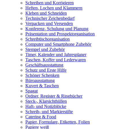
Schreiben und Korrigieren
Heften, Lochen und Klammern
Kleben und Schneiden
Technischer Zeichenbedarf
Verpacken und Versenden
Konferenz, Schulung und Planung
Präsentation und Prospektorganisation
Schreibtischorganisation
Computer und Smartphone Zubehör
Stempel und Zubehör
Timer, Kalender und Jahresplaner
Taschen, Koffer und Lederwaren
Geschäftsausstattung
Schutz und Erste Hilfe
Schöner Schenken
Büroausstattung
Kuvert & Taschen
Spagat
Ordner, Register & Ringbücher
Steck-, Klarsichthüllen
Haft- und Notizblöcke
Schreib- und Markierstifte
Catering & Food
Papier, Formulare, Etiketten, Folien
Papiere weiß