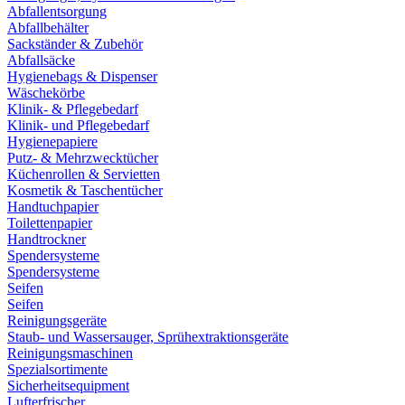
Abfallentsorgung
Abfallbehälter
Sackständer & Zubehör
Abfallsäcke
Hygienebags & Dispenser
Wäschekörbe
Klinik- & Pflegebedarf
Klinik- und Pflegebedarf
Hygienepapiere
Putz- & Mehrzwecktücher
Küchenrollen & Servietten
Kosmetik & Taschentücher
Handtuchpapier
Toilettenpapier
Handtrockner
Spendersysteme
Spendersysteme
Seifen
Seifen
Reinigungsgeräte
Staub- und Wassersauger, Sprühextraktionsgeräte
Reinigungsmaschinen
Spezialsortimente
Sicherheitsequipment
Lufterfrischer