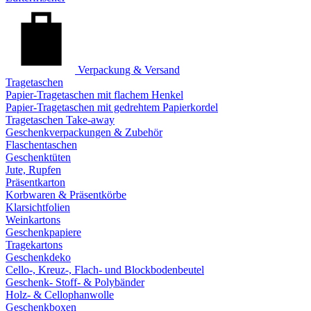
Verpackung & Versand
Tragetaschen
Papier-Tragetaschen mit flachem Henkel
Papier-Tragetaschen mit gedrehtem Papierkordel
Tragetaschen Take-away
Geschenkverpackungen & Zubehör
Flaschentaschen
Geschenktüten
Jute, Rupfen
Präsentkarton
Korbwaren & Präsentkörbe
Klarsichtfolien
Weinkartons
Geschenkpapiere
Tragekartons
Geschenkdeko
Cello-, Kreuz-, Flach- und Blockbodenbeutel
Geschenk- Stoff- & Polybänder
Holz- & Cellophanwolle
Geschenkboxen