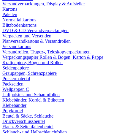
Versandverpackungen, Display & Aufsteller
Kartons
Paletten
Normalfaltkartons
Blitzbodenkartons
DVD & CD Versandverpackungen
Verpacken und Versenden
Planversandkartons & Versandrollen
Versandkartons
Versandrollen, Trapez-, Teleskopverpackungen
Verpackungspapier Rollen & Bogen, Karton & Pappe
Kraftpapiere, Bögen und Rollen
Seidenpapiere
Graupappen, Schrenzpapiere
Polstermaterial
Packseiden
Wellpappen C
Luftpolster- und Schaumfolien
Klebebänder, Kordel & Etiketten
Klebebänder
Polykordel
Beutel & Säcke, Schläuche
Druckverschlussbeutel
Flach- & Seitenfaltenbeutel
Schlauch- und Halbschlauchfolien