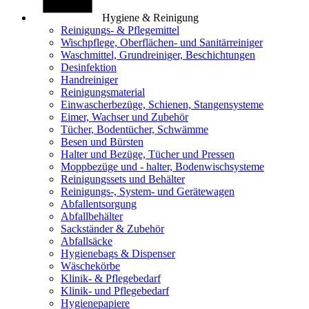
Hygiene & Reinigung
Reinigungs- & Pflegemittel
Wischpflege, Oberflächen- und Sanitärreiniger
Waschmittel, Grundreiniger, Beschichtungen
Desinfektion
Handreiniger
Reinigungsmaterial
Einwascherbezüge, Schienen, Stangensysteme
Eimer, Wachser und Zubehör
Tücher, Bodentücher, Schwämme
Besen und Bürsten
Halter und Bezüge, Tücher und Pressen
Moppbezüge und - halter, Bodenwischsysteme
Reinigungssets und Behälter
Reinigungs-, System- und Gerätewagen
Abfallentsorgung
Abfallbehälter
Sackständer & Zubehör
Abfallsäcke
Hygienebags & Dispenser
Wäschekörbe
Klinik- & Pflegebedarf
Klinik- und Pflegebedarf
Hygienepapiere