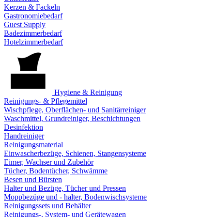
Kerzen & Fackeln
Gastronomiebedarf
Guest Supply
Badezimmerbedarf
Hotelzimmerbedarf
Hygiene & Reinigung
Reinigungs- & Pflegemittel
Wischpflege, Oberflächen- und Sanitärreiniger
Waschmittel, Grundreiniger, Beschichtungen
Desinfektion
Handreiniger
Reinigungsmaterial
Einwascherbezüge, Schienen, Stangensysteme
Eimer, Wachser und Zubehör
Tücher, Bodentücher, Schwämme
Besen und Bürsten
Halter und Bezüge, Tücher und Pressen
Moppbezüge und - halter, Bodenwischsysteme
Reinigungssets und Behälter
Reinigungs-, System- und Gerätewagen