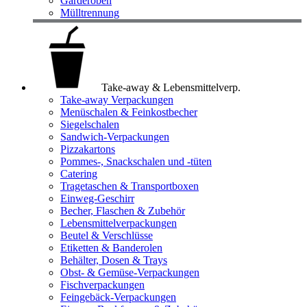
Garderoben
Mülltrennung
Take-away & Lebensmittelverp.
Take-away Verpackungen
Menüschalen & Feinkostbecher
Siegelschalen
Sandwich-Verpackungen
Pizzakartons
Pommes-, Snackschalen und -tüten
Catering
Tragetaschen & Transportboxen
Einweg-Geschirr
Becher, Flaschen & Zubehör
Lebensmittelverpackungen
Beutel & Verschlüsse
Etiketten & Banderolen
Behälter, Dosen & Trays
Obst- & Gemüse-Verpackungen
Fischverpackungen
Feingebäck-Verpackungen