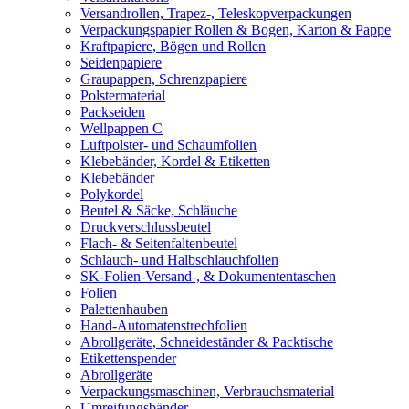
Versandrollen, Trapez-, Teleskopverpackungen
Verpackungspapier Rollen & Bogen, Karton & Pappe
Kraftpapiere, Bögen und Rollen
Seidenpapiere
Graupappen, Schrenzpapiere
Polstermaterial
Packseiden
Wellpappen C
Luftpolster- und Schaumfolien
Klebebänder, Kordel & Etiketten
Klebebänder
Polykordel
Beutel & Säcke, Schläuche
Druckverschlussbeutel
Flach- & Seitenfaltenbeutel
Schlauch- und Halbschlauchfolien
SK-Folien-Versand-, & Dokumententaschen
Folien
Palettenhauben
Hand-Automatenstrechfolien
Abrollgeräte, Schneideständer & Packtische
Etikettenspender
Abrollgeräte
Verpackungsmaschinen, Verbrauchsmaterial
Umreifungsbänder