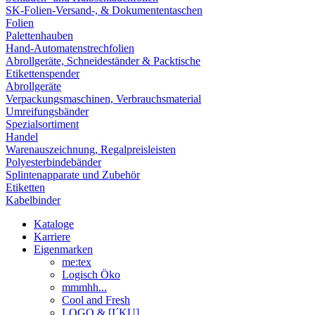
SK-Folien-Versand-, & Dokumententaschen
Folien
Palettenhauben
Hand-Automatenstrechfolien
Abrollgeräte, Schneideständer & Packtische
Etikettenspender
Abrollgeräte
Verpackungsmaschinen, Verbrauchsmaterial
Umreifungsbänder
Spezialsortiment
Handel
Warenauszeichnung, Regalpreisleisten
Polyesterbindebänder
Splintenapparate und Zubehör
Etiketten
Kabelbinder
Kataloge
Karriere
Eigenmarken
me:tex
Logisch Öko
mmmhh...
Cool and Fresh
LOGO & [I´KU]