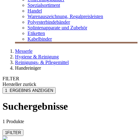
Spezialsortiment
Handel
Warenauszeichnung, Regalpreisleisten
Polyesterbindebänder
Splintenapparate und Zubehör
Etiketten
Kabelbinder
Messerle
Hygiene & Reinigung
Reinigungs- & Pflegemittel
Handreiniger
FILTER
Hersteller
zurück
Dreiturm
1
ERGEBNIS ANZEIGEN
Suchergebnisse
1 Produkte
1
FILTER