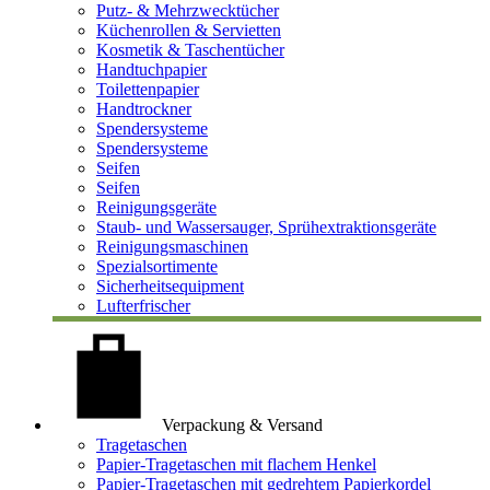
Putz- & Mehrzwecktücher
Küchenrollen & Servietten
Kosmetik & Taschentücher
Handtuchpapier
Toilettenpapier
Handtrockner
Spendersysteme
Spendersysteme
Seifen
Seifen
Reinigungsgeräte
Staub- und Wassersauger, Sprühextraktionsgeräte
Reinigungsmaschinen
Spezialsortimente
Sicherheitsequipment
Lufterfrischer
Verpackung & Versand
Tragetaschen
Papier-Tragetaschen mit flachem Henkel
Papier-Tragetaschen mit gedrehtem Papierkordel