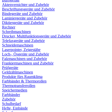
Bürogeräte
Aktenvernichter und Zubehör
Beschriftungsgeräte und Zubehör
Bindegeräte und Zubehör
Laminiergeräte und Zubehör
Diktiergeräte und Zubehör
Rechner
Schreibmaschinen
Drucker, Multifunktionsgeräte und Zubehör
Telefaxgeräte und Zubehör
Schneidemaschinen
Laserpointer, Zeigestäbe
Loch-, Ösgeräte und Zubehör
Falzmaschinen und Zubehör
Frankiermaschinen und Zubehör
Prüfgeräte
Geldzählmaschinen
Produkte fürs Raumklima
Farbbänder & Thermorollen
Thermotransferrollen
Speichermedien
Farbbänder
Zubehör
Schulbedarf
Hefte, Einbände