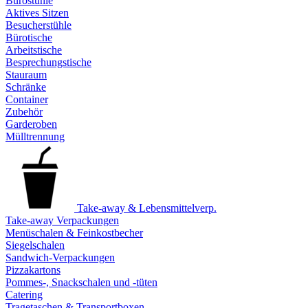
Bürostühle
Aktives Sitzen
Besucherstühle
Bürotische
Arbeitstische
Besprechungstische
Stauraum
Schränke
Container
Zubehör
Garderoben
Mülltrennung
Take-away & Lebensmittelverp.
Take-away Verpackungen
Menüschalen & Feinkostbecher
Siegelschalen
Sandwich-Verpackungen
Pizzakartons
Pommes-, Snackschalen und -tüten
Catering
Tragetaschen & Transportboxen