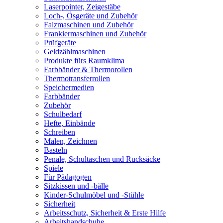
Laserpointer, Zeigestäbe
Loch-, Ösgeräte und Zubehör
Falzmaschinen und Zubehör
Frankiermaschinen und Zubehör
Prüfgeräte
Geldzählmaschinen
Produkte fürs Raumklima
Farbbänder & Thermorollen
Thermotransferrollen
Speichermedien
Farbbänder
Zubehör
Schulbedarf
Hefte, Einbände
Schreiben
Malen, Zeichnen
Basteln
Penale, Schultaschen und Rucksäcke
Spiele
Für Pädagogen
Sitzkissen und -bälle
Kinder-Schulmöbel und -Stühle
Sicherheit
Arbeitsschutz, Sicherheit & Erste Hilfe
Arbeitshandschuhe