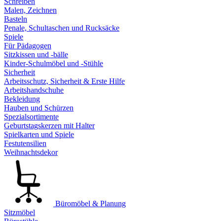
Schreiben
Malen, Zeichnen
Basteln
Penale, Schultaschen und Rucksäcke
Spiele
Für Pädagogen
Sitzkissen und -bälle
Kinder-Schulmöbel und -Stühle
Sicherheit
Arbeitsschutz, Sicherheit & Erste Hilfe
Arbeitshandschuhe
Bekleidung
Hauben und Schürzen
Spezialsortimente
Geburtstagskerzen mit Halter
Spielkarten und Spiele
Festutensilien
Weihnachtsdekor
Büromöbel & Planung
Sitzmöbel