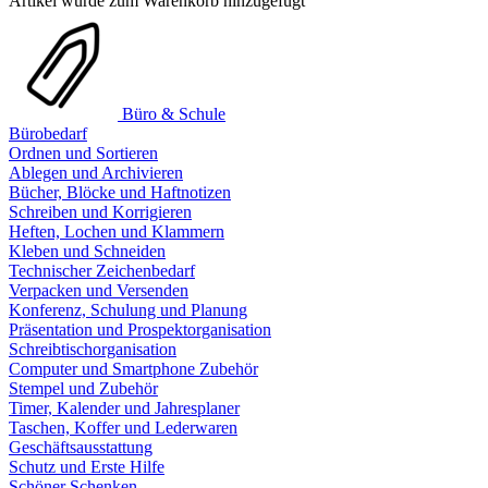
Artikel wurde zum Warenkorb hinzugefügt
Büro & Schule
Bürobedarf
Ordnen und Sortieren
Ablegen und Archivieren
Bücher, Blöcke und Haftnotizen
Schreiben und Korrigieren
Heften, Lochen und Klammern
Kleben und Schneiden
Technischer Zeichenbedarf
Verpacken und Versenden
Konferenz, Schulung und Planung
Präsentation und Prospektorganisation
Schreibtischorganisation
Computer und Smartphone Zubehör
Stempel und Zubehör
Timer, Kalender und Jahresplaner
Taschen, Koffer und Lederwaren
Geschäftsausstattung
Schutz und Erste Hilfe
Schöner Schenken