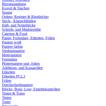
Büroausstattung
Kuvert & Taschen
Spagat
Ordner, Register & Ringbücher
Steck-, Klarsichthüllen
Haft- und Notizblöcke
Schreib- und Markierstifte
Catering & Food
Papier, Formulare, Etiketten, Folien
Papiere weiß
Papiere farbig
Strukturpapiere
Motivpapiere
Formulare
Plotterpapiere und -folien
Additions- und Kassarollen
Etiketten
Etiketten PCL3
Folien
Durchschreibpapiere
Blöcke, Bons, Lose, Eintrittskontrollen
Tinten & Toner
Tinten
Toner