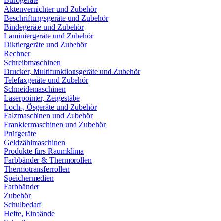
Bürogeräte
Aktenvernichter und Zubehör
Beschriftungsgeräte und Zubehör
Bindegeräte und Zubehör
Laminiergeräte und Zubehör
Diktiergeräte und Zubehör
Rechner
Schreibmaschinen
Drucker, Multifunktionsgeräte und Zubehör
Telefaxgeräte und Zubehör
Schneidemaschinen
Laserpointer, Zeigestäbe
Loch-, Ösgeräte und Zubehör
Falzmaschinen und Zubehör
Frankiermaschinen und Zubehör
Prüfgeräte
Geldzählmaschinen
Produkte fürs Raumklima
Farbbänder & Thermorollen
Thermotransferrollen
Speichermedien
Farbbänder
Zubehör
Schulbedarf
Hefte, Einbände