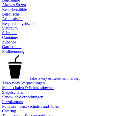
Bürostühle
Aktives Sitzen
Besucherstühle
Bürotische
Arbeitstische
Besprechungstische
Stauraum
Schränke
Container
Zubehör
Garderoben
Mülltrennung
Take-away & Lebensmittelverp.
Take-away Verpackungen
Menüschalen & Feinkostbecher
Siegelschalen
Sandwich-Verpackungen
Pizzakartons
Pommes-, Snackschalen und -tüten
Catering
Tragetaschen & Transportboxen