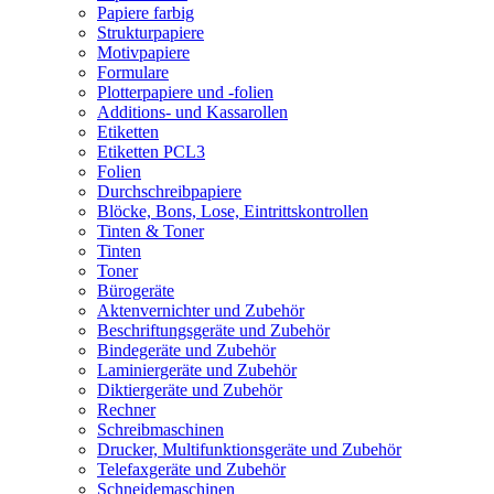
Papiere farbig
Strukturpapiere
Motivpapiere
Formulare
Plotterpapiere und -folien
Additions- und Kassarollen
Etiketten
Etiketten PCL3
Folien
Durchschreibpapiere
Blöcke, Bons, Lose, Eintrittskontrollen
Tinten & Toner
Tinten
Toner
Bürogeräte
Aktenvernichter und Zubehör
Beschriftungsgeräte und Zubehör
Bindegeräte und Zubehör
Laminiergeräte und Zubehör
Diktiergeräte und Zubehör
Rechner
Schreibmaschinen
Drucker, Multifunktionsgeräte und Zubehör
Telefaxgeräte und Zubehör
Schneidemaschinen