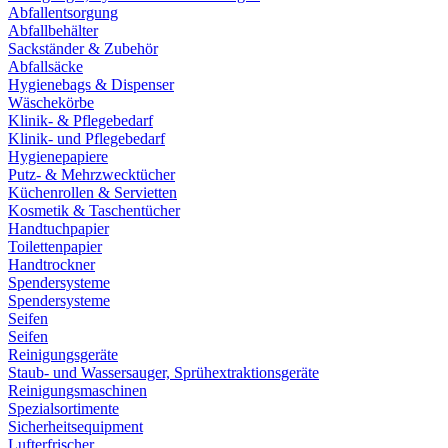
Abfallentsorgung
Abfallbehälter
Sackständer & Zubehör
Abfallsäcke
Hygienebags & Dispenser
Wäschekörbe
Klinik- & Pflegebedarf
Klinik- und Pflegebedarf
Hygienepapiere
Putz- & Mehrzwecktücher
Küchenrollen & Servietten
Kosmetik & Taschentücher
Handtuchpapier
Toilettenpapier
Handtrockner
Spendersysteme
Spendersysteme
Seifen
Seifen
Reinigungsgeräte
Staub- und Wassersauger, Sprühextraktionsgeräte
Reinigungsmaschinen
Spezialsortimente
Sicherheitsequipment
Lufterfrischer