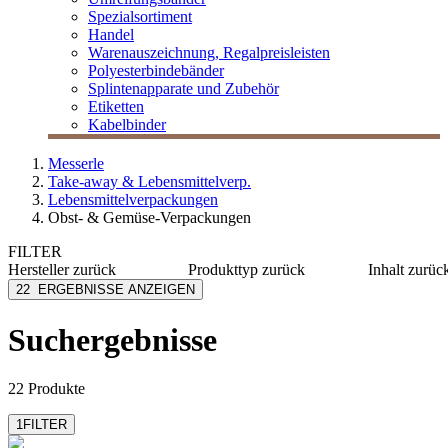
Spezialsortiment
Handel
Warenauszeichnung, Regalpreisleisten
Polyesterbindebänder
Splintenapparate und Zubehör
Etiketten
Kabelbinder
Messerle
Take-away & Lebensmittelverp.
Lebensmittelverpackungen
Obst- & Gemüse-Verpackungen
FILTER
Hersteller
zurück
Produkttyp
zurück
Inhalt
zurüc
LOGISCH ÖKO
Abroller
125-375
22
ERGEBNISSE ANZEIGEN
MESSERLE
Becher
400-980
Deckel
≥ 1000 
Suchergebnisse
Knotenbeutel
Schale
22 Produkte
1
FILTER