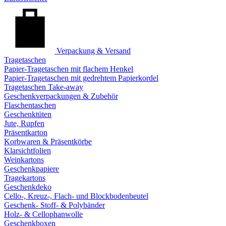
Verpackung & Versand
Tragetaschen
Papier-Tragetaschen mit flachem Henkel
Papier-Tragetaschen mit gedrehtem Papierkordel
Tragetaschen Take-away
Geschenkverpackungen & Zubehör
Flaschentaschen
Geschenktüten
Jute, Rupfen
Präsentkarton
Korbwaren & Präsentkörbe
Klarsichtfolien
Weinkartons
Geschenkpapiere
Tragekartons
Geschenkdeko
Cello-, Kreuz-, Flach- und Blockbodenbeutel
Geschenk- Stoff- & Polybänder
Holz- & Cellophanwolle
Geschenkboxen