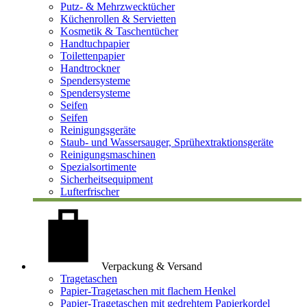
Putz- & Mehrzwecktücher
Küchenrollen & Servietten
Kosmetik & Taschentücher
Handtuchpapier
Toilettenpapier
Handtrockner
Spendersysteme
Spendersysteme
Seifen
Seifen
Reinigungsgeräte
Staub- und Wassersauger, Sprühextraktionsgeräte
Reinigungsmaschinen
Spezialsortimente
Sicherheitsequipment
Lufterfrischer
Verpackung & Versand
Tragetaschen
Papier-Tragetaschen mit flachem Henkel
Papier-Tragetaschen mit gedrehtem Papierkordel