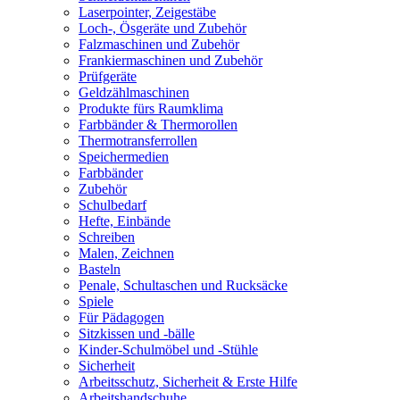
Laserpointer, Zeigestäbe
Loch-, Ösgeräte und Zubehör
Falzmaschinen und Zubehör
Frankiermaschinen und Zubehör
Prüfgeräte
Geldzählmaschinen
Produkte fürs Raumklima
Farbbänder & Thermorollen
Thermotransferrollen
Speichermedien
Farbbänder
Zubehör
Schulbedarf
Hefte, Einbände
Schreiben
Malen, Zeichnen
Basteln
Penale, Schultaschen und Rucksäcke
Spiele
Für Pädagogen
Sitzkissen und -bälle
Kinder-Schulmöbel und -Stühle
Sicherheit
Arbeitsschutz, Sicherheit & Erste Hilfe
Arbeitshandschuhe