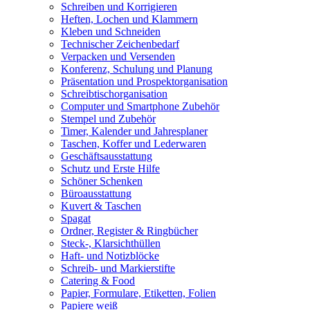
Schreiben und Korrigieren
Heften, Lochen und Klammern
Kleben und Schneiden
Technischer Zeichenbedarf
Verpacken und Versenden
Konferenz, Schulung und Planung
Präsentation und Prospektorganisation
Schreibtischorganisation
Computer und Smartphone Zubehör
Stempel und Zubehör
Timer, Kalender und Jahresplaner
Taschen, Koffer und Lederwaren
Geschäftsausstattung
Schutz und Erste Hilfe
Schöner Schenken
Büroausstattung
Kuvert & Taschen
Spagat
Ordner, Register & Ringbücher
Steck-, Klarsichthüllen
Haft- und Notizblöcke
Schreib- und Markierstifte
Catering & Food
Papier, Formulare, Etiketten, Folien
Papiere weiß