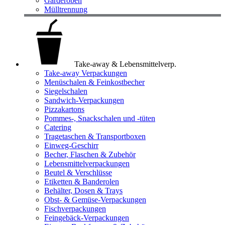
Garderoben
Mülltrennung
Take-away & Lebensmittelverp.
Take-away Verpackungen
Menüschalen & Feinkostbecher
Siegelschalen
Sandwich-Verpackungen
Pizzakartons
Pommes-, Snackschalen und -tüten
Catering
Tragetaschen & Transportboxen
Einweg-Geschirr
Becher, Flaschen & Zubehör
Lebensmittelverpackungen
Beutel & Verschlüsse
Etiketten & Banderolen
Behälter, Dosen & Trays
Obst- & Gemüse-Verpackungen
Fischverpackungen
Feingebäck-Verpackungen