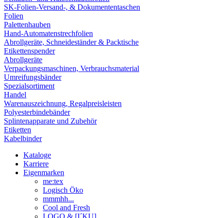
SK-Folien-Versand-, & Dokumententaschen
Folien
Palettenhauben
Hand-Automatenstrechfolien
Abrollgeräte, Schneideständer & Packtische
Etikettenspender
Abrollgeräte
Verpackungsmaschinen, Verbrauchsmaterial
Umreifungsbänder
Spezialsortiment
Handel
Warenauszeichnung, Regalpreisleisten
Polyesterbindebänder
Splintenapparate und Zubehör
Etiketten
Kabelbinder
Kataloge
Karriere
Eigenmarken
me:tex
Logisch Öko
mmmhh...
Cool and Fresh
LOGO & [I´KU]