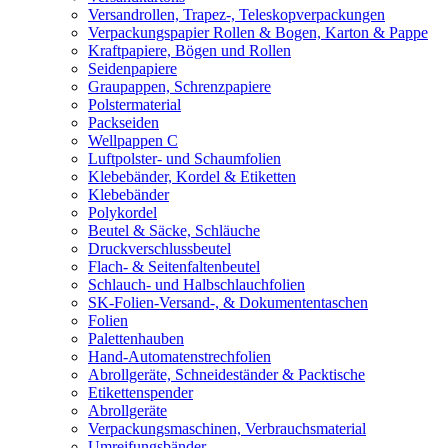
Versandrollen, Trapez-, Teleskopverpackungen
Verpackungspapier Rollen & Bogen, Karton & Pappe
Kraftpapiere, Bögen und Rollen
Seidenpapiere
Graupappen, Schrenzpapiere
Polstermaterial
Packseiden
Wellpappen C
Luftpolster- und Schaumfolien
Klebebänder, Kordel & Etiketten
Klebebänder
Polykordel
Beutel & Säcke, Schläuche
Druckverschlussbeutel
Flach- & Seitenfaltenbeutel
Schlauch- und Halbschlauchfolien
SK-Folien-Versand-, & Dokumententaschen
Folien
Palettenhauben
Hand-Automatenstrechfolien
Abrollgeräte, Schneideständer & Packtische
Etikettenspender
Abrollgeräte
Verpackungsmaschinen, Verbrauchsmaterial
Umreifungsbänder