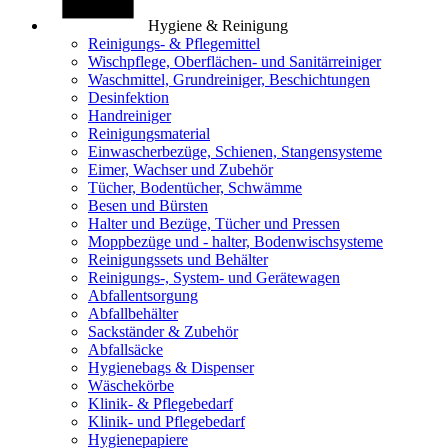
Hygiene & Reinigung
Reinigungs- & Pflegemittel
Wischpflege, Oberflächen- und Sanitärreiniger
Waschmittel, Grundreiniger, Beschichtungen
Desinfektion
Handreiniger
Reinigungsmaterial
Einwascherbezüge, Schienen, Stangensysteme
Eimer, Wachser und Zubehör
Tücher, Bodentücher, Schwämme
Besen und Bürsten
Halter und Bezüge, Tücher und Pressen
Moppbezüge und - halter, Bodenwischsysteme
Reinigungssets und Behälter
Reinigungs-, System- und Gerätewagen
Abfallentsorgung
Abfallbehälter
Sackständer & Zubehör
Abfallsäcke
Hygienebags & Dispenser
Wäschekörbe
Klinik- & Pflegebedarf
Klinik- und Pflegebedarf
Hygienepapiere