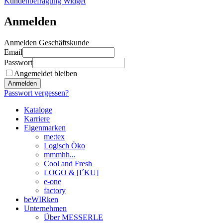
Kundenbefragung Widget
Anmelden
Anmelden Geschäftskunde
Email
Passwort
Angemeldet bleiben
Anmelden
Passwort vergessen?
Kataloge
Karriere
Eigenmarken
me:tex
Logisch Öko
mmmhh...
Cool and Fresh
LOGO & [I´KU]
e-one
factory
beWIRken
Unternehmen
Über MESSERLE