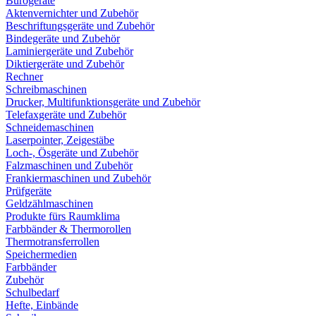
Bürogeräte
Aktenvernichter und Zubehör
Beschriftungsgeräte und Zubehör
Bindegeräte und Zubehör
Laminiergeräte und Zubehör
Diktiergeräte und Zubehör
Rechner
Schreibmaschinen
Drucker, Multifunktionsgeräte und Zubehör
Telefaxgeräte und Zubehör
Schneidemaschinen
Laserpointer, Zeigestäbe
Loch-, Ösgeräte und Zubehör
Falzmaschinen und Zubehör
Frankiermaschinen und Zubehör
Prüfgeräte
Geldzählmaschinen
Produkte fürs Raumklima
Farbbänder & Thermorollen
Thermotransferrollen
Speichermedien
Farbbänder
Zubehör
Schulbedarf
Hefte, Einbände