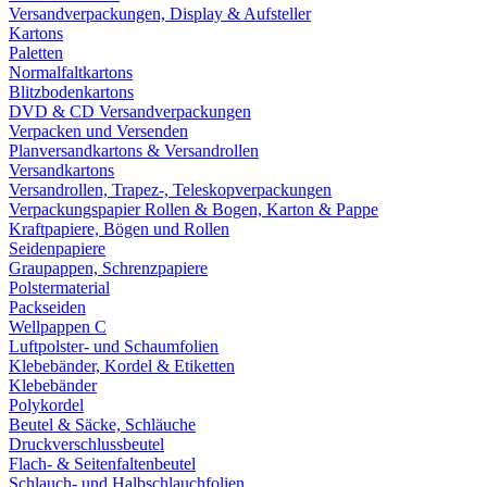
Versandverpackungen, Display & Aufsteller
Kartons
Paletten
Normalfaltkartons
Blitzbodenkartons
DVD & CD Versandverpackungen
Verpacken und Versenden
Planversandkartons & Versandrollen
Versandkartons
Versandrollen, Trapez-, Teleskopverpackungen
Verpackungspapier Rollen & Bogen, Karton & Pappe
Kraftpapiere, Bögen und Rollen
Seidenpapiere
Graupappen, Schrenzpapiere
Polstermaterial
Packseiden
Wellpappen C
Luftpolster- und Schaumfolien
Klebebänder, Kordel & Etiketten
Klebebänder
Polykordel
Beutel & Säcke, Schläuche
Druckverschlussbeutel
Flach- & Seitenfaltenbeutel
Schlauch- und Halbschlauchfolien