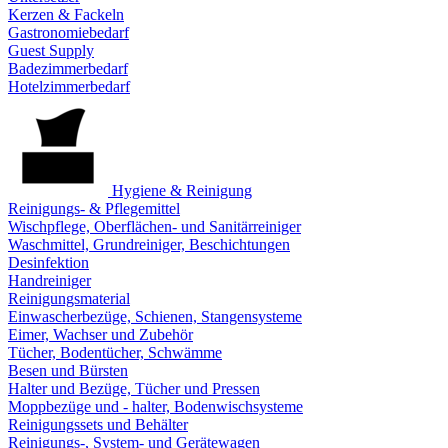
Kerzen & Fackeln
Gastronomiebedarf
Guest Supply
Badezimmerbedarf
Hotelzimmerbedarf
Hygiene & Reinigung
Reinigungs- & Pflegemittel
Wischpflege, Oberflächen- und Sanitärreiniger
Waschmittel, Grundreiniger, Beschichtungen
Desinfektion
Handreiniger
Reinigungsmaterial
Einwascherbezüge, Schienen, Stangensysteme
Eimer, Wachser und Zubehör
Tücher, Bodentücher, Schwämme
Besen und Bürsten
Halter und Bezüge, Tücher und Pressen
Moppbezüge und - halter, Bodenwischsysteme
Reinigungssets und Behälter
Reinigungs-, System- und Gerätewagen