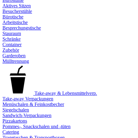
Bürostühle
Aktives Sitzen
Besucherstühle
Bürotische
Arbeitstische
Besprechungstische
Stauraum
Schränke
Container
Zubehör
Garderoben
Mülltrennung
Take-away & Lebensmittelverp.
Take-away Verpackungen
Menüschalen & Feinkostbecher
Siegelschalen
Sandwich-Verpackungen
Pizzakartons
Pommes-, Snackschalen und -tüten
Catering
Tragetaschen & Transportboxen