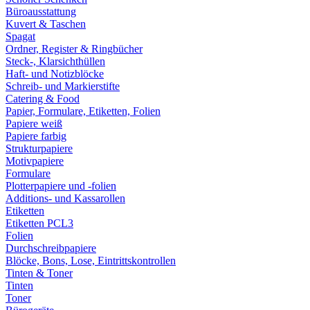
Büroausstattung
Kuvert & Taschen
Spagat
Ordner, Register & Ringbücher
Steck-, Klarsichthüllen
Haft- und Notizblöcke
Schreib- und Markierstifte
Catering & Food
Papier, Formulare, Etiketten, Folien
Papiere weiß
Papiere farbig
Strukturpapiere
Motivpapiere
Formulare
Plotterpapiere und -folien
Additions- und Kassarollen
Etiketten
Etiketten PCL3
Folien
Durchschreibpapiere
Blöcke, Bons, Lose, Eintrittskontrollen
Tinten & Toner
Tinten
Toner