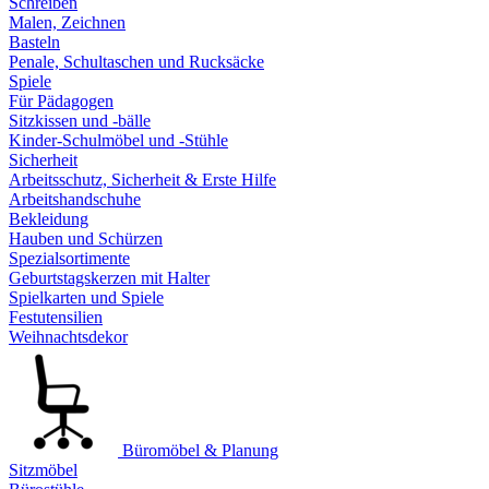
Schreiben
Malen, Zeichnen
Basteln
Penale, Schultaschen und Rucksäcke
Spiele
Für Pädagogen
Sitzkissen und -bälle
Kinder-Schulmöbel und -Stühle
Sicherheit
Arbeitsschutz, Sicherheit & Erste Hilfe
Arbeitshandschuhe
Bekleidung
Hauben und Schürzen
Spezialsortimente
Geburtstagskerzen mit Halter
Spielkarten und Spiele
Festutensilien
Weihnachtsdekor
Büromöbel & Planung
Sitzmöbel