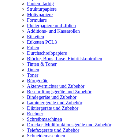
Papiere farbig
Strukturpapiere
Motivpapiere
Formulare
Plotterpapiere und -folien
Additions- und Kassarollen
Etiketten
Etiketten PCL3
Folien
Durchschreibpapiere
Blöcke, Bons, Lose, Eintrittskontrollen
Tinten & Toner
Tinten
Toner
Bürogeräte
Aktenvernichter und Zubehör
Beschriftungsgeräte und Zubehör
Bindegeräte und Zubehör
Laminiergeräte und Zubehör
Diktiergeräte und Zubehör
Rechner
Schreibmaschinen
Drucker, Multifunktionsgeräte und Zubehör
Telefaxgeräte und Zubehör
Schneidemaschinen