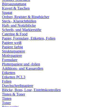
Büroausstattung
Kuvert & Taschen
Spagat
Ordner, Register & Ringbücher
Steck-, Klarsichthüllen
Haft- und Notizblöcke
Schreib- und Markierstifte
Catering & Food
Papier, Formulare, Etiketten, Folien
Papiere weiß
Papiere farbig
Strukturpapiere
Motivpapiere
Formulare
Plotterpapiere und -folien
Additions- und Kassarollen
Etiketten
Etiketten PCL3
Folien
Durchschreibpapiere
Blöcke, Bons, Lose, Eintrittskontrollen
Tinten & Toner
Tinten
Toner