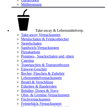
Garderoben
Mülltrennung
Take-away & Lebensmittelverp.
Take-away Verpackungen
Menüschalen & Feinkostbecher
Siegelschalen
Sandwich-Verpackungen
Pizzakartons
Pommes-, Snackschalen und -tüten
Catering
Tragetaschen & Transportboxen
Einweg-Geschirr
Becher, Flaschen & Zubehör
Lebensmittelverpackungen
Beutel & Verschlüsse
Etiketten & Banderolen
Behälter, Dosen & Trays
Obst- & Gemüse-Verpackungen
Fischverpackungen
Feingebäck-Verpackungen