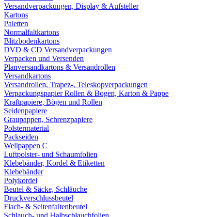
Versandverpackungen, Display & Aufsteller
Kartons
Paletten
Normalfaltkartons
Blitzbodenkartons
DVD & CD Versandverpackungen
Verpacken und Versenden
Planversandkartons & Versandrollen
Versandkartons
Versandrollen, Trapez-, Teleskopverpackungen
Verpackungspapier Rollen & Bogen, Karton & Pappe
Kraftpapiere, Bögen und Rollen
Seidenpapiere
Graupappen, Schrenzpapiere
Polstermaterial
Packseiden
Wellpappen C
Luftpolster- und Schaumfolien
Klebebänder, Kordel & Etiketten
Klebebänder
Polykordel
Beutel & Säcke, Schläuche
Druckverschlussbeutel
Flach- & Seitenfaltenbeutel
Schlauch- und Halbschlauchfolien