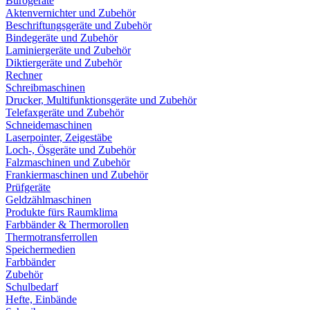
Bürogeräte
Aktenvernichter und Zubehör
Beschriftungsgeräte und Zubehör
Bindegeräte und Zubehör
Laminiergeräte und Zubehör
Diktiergeräte und Zubehör
Rechner
Schreibmaschinen
Drucker, Multifunktionsgeräte und Zubehör
Telefaxgeräte und Zubehör
Schneidemaschinen
Laserpointer, Zeigestäbe
Loch-, Ösgeräte und Zubehör
Falzmaschinen und Zubehör
Frankiermaschinen und Zubehör
Prüfgeräte
Geldzählmaschinen
Produkte fürs Raumklima
Farbbänder & Thermorollen
Thermotransferrollen
Speichermedien
Farbbänder
Zubehör
Schulbedarf
Hefte, Einbände