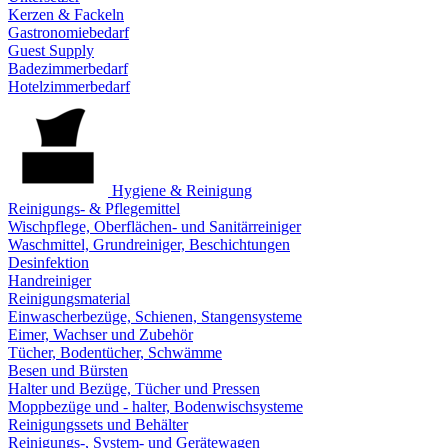
Kerzen & Fackeln
Gastronomiebedarf
Guest Supply
Badezimmerbedarf
Hotelzimmerbedarf
Hygiene & Reinigung
Reinigungs- & Pflegemittel
Wischpflege, Oberflächen- und Sanitärreiniger
Waschmittel, Grundreiniger, Beschichtungen
Desinfektion
Handreiniger
Reinigungsmaterial
Einwascherbezüge, Schienen, Stangensysteme
Eimer, Wachser und Zubehör
Tücher, Bodentücher, Schwämme
Besen und Bürsten
Halter und Bezüge, Tücher und Pressen
Moppbezüge und - halter, Bodenwischsysteme
Reinigungssets und Behälter
Reinigungs-, System- und Gerätewagen