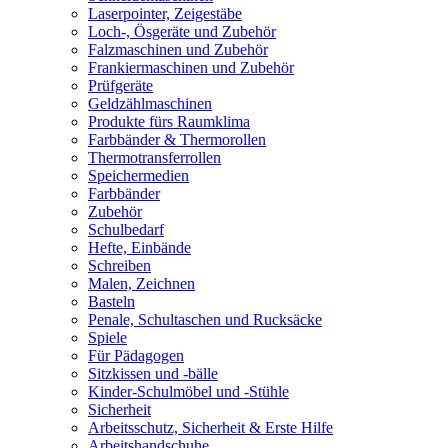
Laserpointer, Zeigestäbe
Loch-, Ösgeräte und Zubehör
Falzmaschinen und Zubehör
Frankiermaschinen und Zubehör
Prüfgeräte
Geldzählmaschinen
Produkte fürs Raumklima
Farbbänder & Thermorollen
Thermotransferrollen
Speichermedien
Farbbänder
Zubehör
Schulbedarf
Hefte, Einbände
Schreiben
Malen, Zeichnen
Basteln
Penale, Schultaschen und Rucksäcke
Spiele
Für Pädagogen
Sitzkissen und -bälle
Kinder-Schulmöbel und -Stühle
Sicherheit
Arbeitsschutz, Sicherheit & Erste Hilfe
Arbeitshandschuhe