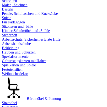
Schreiben
Malen, Zeichnen
Basteln
Penale, Schultaschen und Rucksäcke
Spiele
Für Pädagogen
Sitzkissen und -bälle
Kinder-Schulmöbel und -Stühle
Sicherheit
Arbeitsschutz, Sicherheit & Erste Hilfe
Arbeitshandschuhe
Bekleidung
Hauben und Schürzen
Spezialsortimente
Geburtstagskerzen mit Halter
Spielkarten und Spiele
Festutensilien
Weihnachtsdekor
Büromöbel & Planung
Sitzmöbel