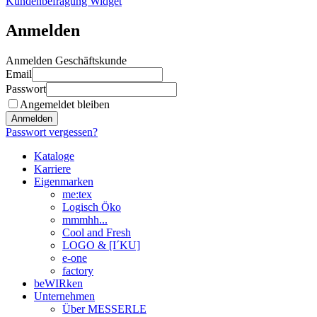
Kundenbefragung Widget
Anmelden
Anmelden Geschäftskunde
Email
Passwort
Angemeldet bleiben
Anmelden
Passwort vergessen?
Kataloge
Karriere
Eigenmarken
me:tex
Logisch Öko
mmmhh...
Cool and Fresh
LOGO & [I´KU]
e-one
factory
beWIRken
Unternehmen
Über MESSERLE