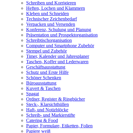
Schreiben und Korrigieren
Heften, Lochen und Klammern
Kleben und Schneiden
Technischer Zeichenbedarf
Verpacken und Versenden
Konferenz, Schulung und Planung
Präsentation und Prospektorganisation
Schreibtischorganisation
Computer und Smartphone Zubehör
Stempel und Zubehör
Timer, Kalender und Jahresplaner
Taschen, Koffer und Lederwaren
Geschäftsausstattung
Schutz und Erste Hilfe
Schöner Schenken
Büroausstattung
Kuvert & Taschen
Spagat
Ordner, Register & Ringbücher
Steck-, Klarsichthüllen
Haft- und Notizblöcke
Schreib- und Markierstifte
Catering & Food
Papier, Formulare, Etiketten, Folien
Papiere weiß