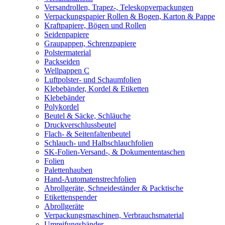
Versandrollen, Trapez-, Teleskopverpackungen
Verpackungspapier Rollen & Bogen, Karton & Pappe
Kraftpapiere, Bögen und Rollen
Seidenpapiere
Graupappen, Schrenzpapiere
Polstermaterial
Packseiden
Wellpappen C
Luftpolster- und Schaumfolien
Klebebänder, Kordel & Etiketten
Klebebänder
Polykordel
Beutel & Säcke, Schläuche
Druckverschlussbeutel
Flach- & Seitenfaltenbeutel
Schlauch- und Halbschlauchfolien
SK-Folien-Versand-, & Dokumententaschen
Folien
Palettenhauben
Hand-Automatenstrechfolien
Abrollgeräte, Schneideständer & Packtische
Etikettenspender
Abrollgeräte
Verpackungsmaschinen, Verbrauchsmaterial
Umreifungsbänder