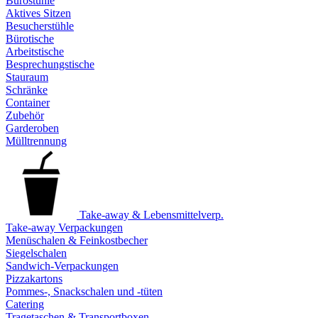
Bürostühle
Aktives Sitzen
Besucherstühle
Bürotische
Arbeitstische
Besprechungstische
Stauraum
Schränke
Container
Zubehör
Garderoben
Mülltrennung
Take-away & Lebensmittelverp.
Take-away Verpackungen
Menüschalen & Feinkostbecher
Siegelschalen
Sandwich-Verpackungen
Pizzakartons
Pommes-, Snackschalen und -tüten
Catering
Tragetaschen & Transportboxen