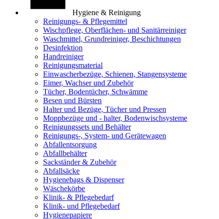
Hygiene & Reinigung
Reinigungs- & Pflegemittel
Wischpflege, Oberflächen- und Sanitärreiniger
Waschmittel, Grundreiniger, Beschichtungen
Desinfektion
Handreiniger
Reinigungsmaterial
Einwascherbezüge, Schienen, Stangensysteme
Eimer, Wachser und Zubehör
Tücher, Bodentücher, Schwämme
Besen und Bürsten
Halter und Bezüge, Tücher und Pressen
Moppbezüge und - halter, Bodenwischsysteme
Reinigungssets und Behälter
Reinigungs-, System- und Gerätewagen
Abfallentsorgung
Abfallbehälter
Sackständer & Zubehör
Abfallsäcke
Hygienebags & Dispenser
Wäschekörbe
Klinik- & Pflegebedarf
Klinik- und Pflegebedarf
Hygienepapiere