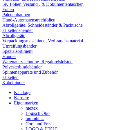
SK-Folien-Versand-, & Dokumententaschen
Folien
Palettenhauben
Hand-Automatenstrechfolien
Abrollgeräte, Schneideständer & Packtische
Etikettenspender
Abrollgeräte
Verpackungsmaschinen, Verbrauchsmaterial
Umreifungsbänder
Spezialsortiment
Handel
Warenauszeichnung, Regalpreisleisten
Polyesterbindebänder
Splintenapparate und Zubehör
Etiketten
Kabelbinder
Kataloge
Karriere
Eigenmarken
me:tex
Logisch Öko
mmmhh...
Cool and Fresh
LOGO & [I´KU]