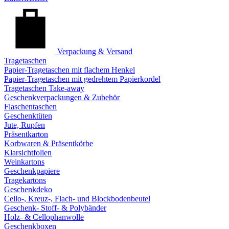
Verpackung & Versand
Tragetaschen
Papier-Tragetaschen mit flachem Henkel
Papier-Tragetaschen mit gedrehtem Papierkordel
Tragetaschen Take-away
Geschenkverpackungen & Zubehör
Flaschentaschen
Geschenktüten
Jute, Rupfen
Präsentkarton
Korbwaren & Präsentkörbe
Klarsichtfolien
Weinkartons
Geschenkpapiere
Tragekartons
Geschenkdeko
Cello-, Kreuz-, Flach- und Blockbodenbeutel
Geschenk- Stoff- & Polybänder
Holz- & Cellophanwolle
Geschenkboxen