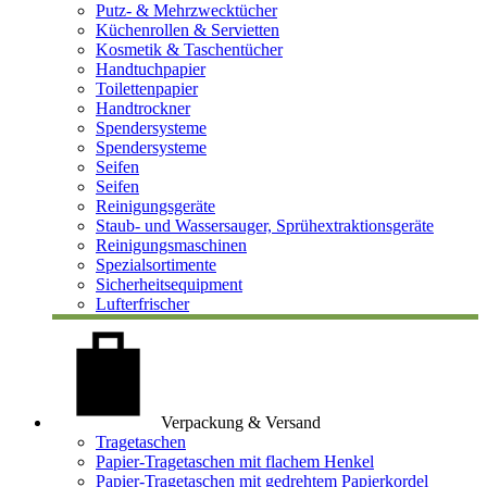
Putz- & Mehrzwecktücher
Küchenrollen & Servietten
Kosmetik & Taschentücher
Handtuchpapier
Toilettenpapier
Handtrockner
Spendersysteme
Spendersysteme
Seifen
Seifen
Reinigungsgeräte
Staub- und Wassersauger, Sprühextraktionsgeräte
Reinigungsmaschinen
Spezialsortimente
Sicherheitsequipment
Lufterfrischer
Verpackung & Versand
Tragetaschen
Papier-Tragetaschen mit flachem Henkel
Papier-Tragetaschen mit gedrehtem Papierkordel