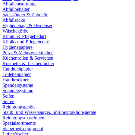
Abfallentsorgung
Abfallbehälter
Sackständer & Zubehör
Abfallsäcke
Hygienebags & Dispenser
Wäschekörbe
Klinik- & Pflegebedarf
Klinik- und Pflegebedarf
Hygienepapiere
Putz- & Mehrzwecktücher
Küchenrollen & Servietten
Kosmetik & Taschentücher
Handtuchpapier
Toilettenpapier
Handtrockner
Spendersysteme
Spendersysteme
Seifen
Seifen
Reinigungsgeräte
Staub- und Wassersauger, Sprühextraktionsgeräte
Reinigungsmaschinen
Spezialsortimente
Sicherheitsequipment
Lufterfrischer