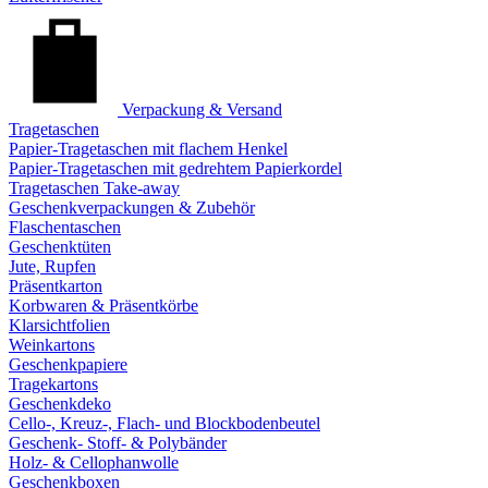
Verpackung & Versand
Tragetaschen
Papier-Tragetaschen mit flachem Henkel
Papier-Tragetaschen mit gedrehtem Papierkordel
Tragetaschen Take-away
Geschenkverpackungen & Zubehör
Flaschentaschen
Geschenktüten
Jute, Rupfen
Präsentkarton
Korbwaren & Präsentkörbe
Klarsichtfolien
Weinkartons
Geschenkpapiere
Tragekartons
Geschenkdeko
Cello-, Kreuz-, Flach- und Blockbodenbeutel
Geschenk- Stoff- & Polybänder
Holz- & Cellophanwolle
Geschenkboxen