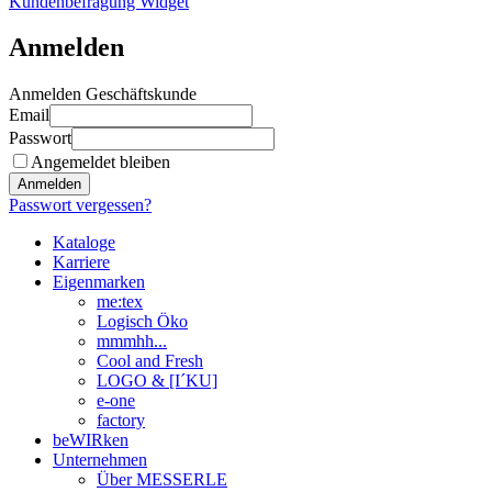
Kundenbefragung Widget
Anmelden
Anmelden Geschäftskunde
Email
Passwort
Angemeldet bleiben
Anmelden
Passwort vergessen?
Kataloge
Karriere
Eigenmarken
me:tex
Logisch Öko
mmmhh...
Cool and Fresh
LOGO & [I´KU]
e-one
factory
beWIRken
Unternehmen
Über MESSERLE