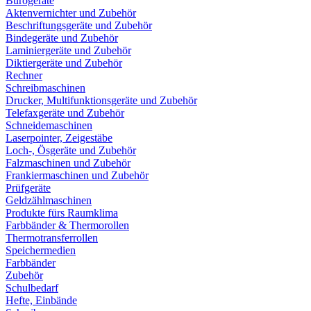
Bürogeräte
Aktenvernichter und Zubehör
Beschriftungsgeräte und Zubehör
Bindegeräte und Zubehör
Laminiergeräte und Zubehör
Diktiergeräte und Zubehör
Rechner
Schreibmaschinen
Drucker, Multifunktionsgeräte und Zubehör
Telefaxgeräte und Zubehör
Schneidemaschinen
Laserpointer, Zeigestäbe
Loch-, Ösgeräte und Zubehör
Falzmaschinen und Zubehör
Frankiermaschinen und Zubehör
Prüfgeräte
Geldzählmaschinen
Produkte fürs Raumklima
Farbbänder & Thermorollen
Thermotransferrollen
Speichermedien
Farbbänder
Zubehör
Schulbedarf
Hefte, Einbände