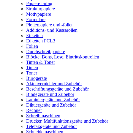
Papiere farbig
Strukturpapiere
Motivpapiere
Formulare
Plotterpapiere und -folien
Additions- und Kassarollen
Etiketten
Etiketten PCL3
Folien
Durchschreibpapiere
Blöcke, Bons, Lose, Eintrittskontrollen
Tinten & Toner
Tinten
Toner
Bürogeräte
Aktenvernichter und Zubehör
Beschriftungsgeräte und Zubehör
Bindegeräte und Zubehör
Laminiergeräte und Zubehör
Diktiergeräte und Zubehör
Rechner
Schreibmaschinen
Drucker, Multifunktionsgeräte und Zubehör
Telefaxgeräte und Zubehör
Schneidemaschinen