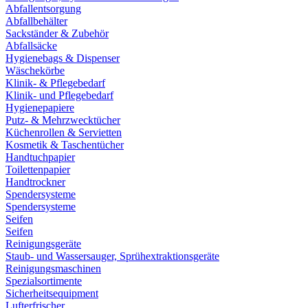
Abfallentsorgung
Abfallbehälter
Sackständer & Zubehör
Abfallsäcke
Hygienebags & Dispenser
Wäschekörbe
Klinik- & Pflegebedarf
Klinik- und Pflegebedarf
Hygienepapiere
Putz- & Mehrzwecktücher
Küchenrollen & Servietten
Kosmetik & Taschentücher
Handtuchpapier
Toilettenpapier
Handtrockner
Spendersysteme
Spendersysteme
Seifen
Seifen
Reinigungsgeräte
Staub- und Wassersauger, Sprühextraktionsgeräte
Reinigungsmaschinen
Spezialsortimente
Sicherheitsequipment
Lufterfrischer