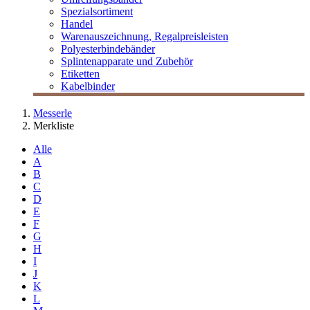
Spezialsortiment
Handel
Warenauszeichnung, Regalpreisleisten
Polyesterbindebänder
Splintenapparate und Zubehör
Etiketten
Kabelbinder
Messerle
Merkliste
Alle
A
B
C
D
E
F
G
H
I
J
K
L