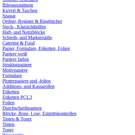
Büroausstattung
Kuvert & Taschen
Spagat
Ordner, Register & Ringbücher
Steck-, Klarsichthüllen
Haft- und Notizblöcke
Schreib- und Markierstifte
Catering & Food
Papier, Formulare, Etiketten, Folien
Papiere weiß
Papiere farbig
Strukturpapiere
Motivpapiere
Formulare
Plotterpapiere und -folien
Additions- und Kassarollen
Etiketten
Etiketten PCL3
Folien
Durchschreibpapiere
Blöcke, Bons, Lose, Eintrittskontrollen
Tinten & Toner
Tinten
Toner