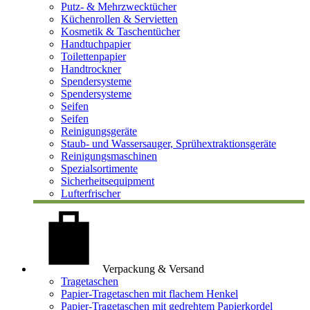
Putz- & Mehrzwecktücher
Küchenrollen & Servietten
Kosmetik & Taschentücher
Handtuchpapier
Toilettenpapier
Handtrockner
Spendersysteme
Spendersysteme
Seifen
Seifen
Reinigungsgeräte
Staub- und Wassersauger, Sprühextraktionsgeräte
Reinigungsmaschinen
Spezialsortimente
Sicherheitsequipment
Lufterfrischer
Verpackung & Versand
Tragetaschen
Papier-Tragetaschen mit flachem Henkel
Papier-Tragetaschen mit gedrehtem Papierkordel