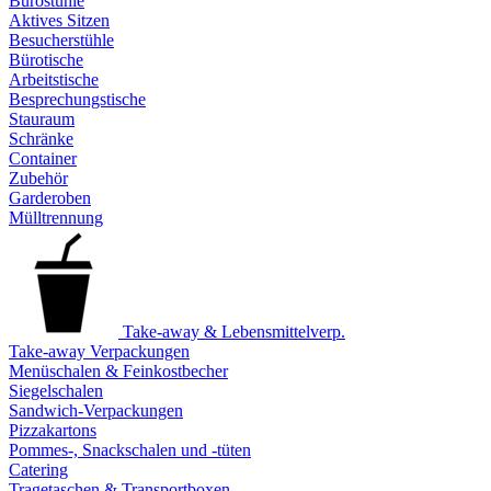
Bürostühle
Aktives Sitzen
Besucherstühle
Bürotische
Arbeitstische
Besprechungstische
Stauraum
Schränke
Container
Zubehör
Garderoben
Mülltrennung
Take-away & Lebensmittelverp.
Take-away Verpackungen
Menüschalen & Feinkostbecher
Siegelschalen
Sandwich-Verpackungen
Pizzakartons
Pommes-, Snackschalen und -tüten
Catering
Tragetaschen & Transportboxen