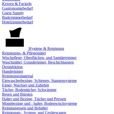
Kerzen & Fackeln
Gastronomiebedarf
Guest Supply
Badezimmerbedarf
Hotelzimmerbedarf
Hygiene & Reinigung
Reinigungs- & Pflegemittel
Wischpflege, Oberflächen- und Sanitärreiniger
Waschmittel, Grundreiniger, Beschichtungen
Desinfektion
Handreiniger
Reinigungsmaterial
Einwascherbezüge, Schienen, Stangensysteme
Eimer, Wachser und Zubehör
Tücher, Bodentücher, Schwämme
Besen und Bürsten
Halter und Bezüge, Tücher und Pressen
Moppbezüge und - halter, Bodenwischsysteme
Reinigungssets und Behälter
Reinigungs-, System- und Gerätewagen