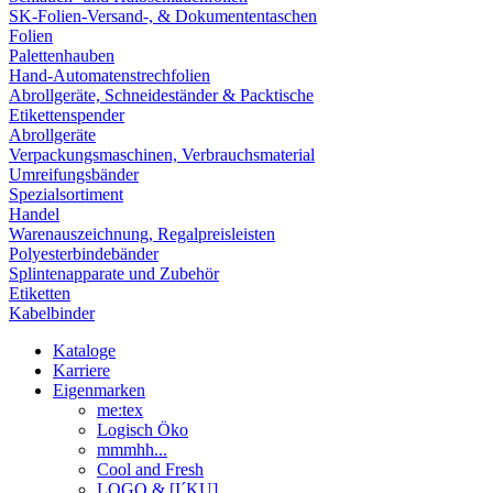
SK-Folien-Versand-, & Dokumententaschen
Folien
Palettenhauben
Hand-Automatenstrechfolien
Abrollgeräte, Schneideständer & Packtische
Etikettenspender
Abrollgeräte
Verpackungsmaschinen, Verbrauchsmaterial
Umreifungsbänder
Spezialsortiment
Handel
Warenauszeichnung, Regalpreisleisten
Polyesterbindebänder
Splintenapparate und Zubehör
Etiketten
Kabelbinder
Kataloge
Karriere
Eigenmarken
me:tex
Logisch Öko
mmmhh...
Cool and Fresh
LOGO & [I´KU]