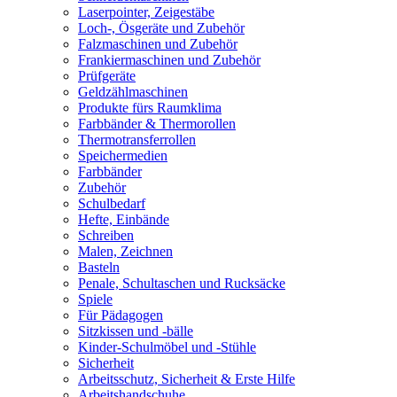
Laserpointer, Zeigestäbe
Loch-, Ösgeräte und Zubehör
Falzmaschinen und Zubehör
Frankiermaschinen und Zubehör
Prüfgeräte
Geldzählmaschinen
Produkte fürs Raumklima
Farbbänder & Thermorollen
Thermotransferrollen
Speichermedien
Farbbänder
Zubehör
Schulbedarf
Hefte, Einbände
Schreiben
Malen, Zeichnen
Basteln
Penale, Schultaschen und Rucksäcke
Spiele
Für Pädagogen
Sitzkissen und -bälle
Kinder-Schulmöbel und -Stühle
Sicherheit
Arbeitsschutz, Sicherheit & Erste Hilfe
Arbeitshandschuhe