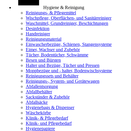
Hygiene & Reinigung
Reinigungs- & Pflegemittel
Wischpflege, Oberflächen- und Sanitärreiniger
Waschmittel, Grundreiniger, Beschichtungen
Desinfektion
Handreiniger
Reinigungsmaterial
Einwascherbezüge, Schienen, Stangensysteme
Eimer, Wachser und Zubehör
Tücher, Bodentücher, Schwämme
Besen und Bürsten
Halter und Bezüge, Tücher und Pressen
Moppbezüge und - halter, Bodenwischsysteme
Reinigungssets und Behälter
Reinigungs-, System- und Gerätewagen
Abfallentsorgung
Abfallbehälter
Sackständer & Zubehör
Abfallsäcke
Hygienebags & Dispenser
Wäschekörbe
Klinik- & Pflegebedarf
Klinik- und Pflegebedarf
Hygienepapiere