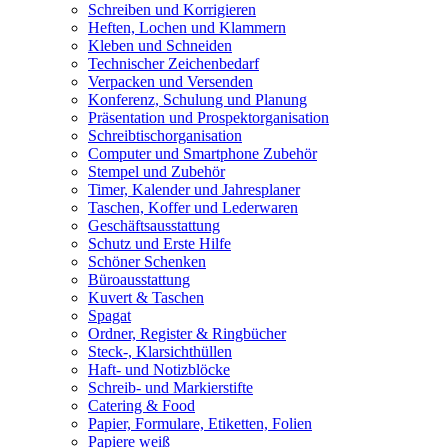
Schreiben und Korrigieren
Heften, Lochen und Klammern
Kleben und Schneiden
Technischer Zeichenbedarf
Verpacken und Versenden
Konferenz, Schulung und Planung
Präsentation und Prospektorganisation
Schreibtischorganisation
Computer und Smartphone Zubehör
Stempel und Zubehör
Timer, Kalender und Jahresplaner
Taschen, Koffer und Lederwaren
Geschäftsausstattung
Schutz und Erste Hilfe
Schöner Schenken
Büroausstattung
Kuvert & Taschen
Spagat
Ordner, Register & Ringbücher
Steck-, Klarsichthüllen
Haft- und Notizblöcke
Schreib- und Markierstifte
Catering & Food
Papier, Formulare, Etiketten, Folien
Papiere weiß