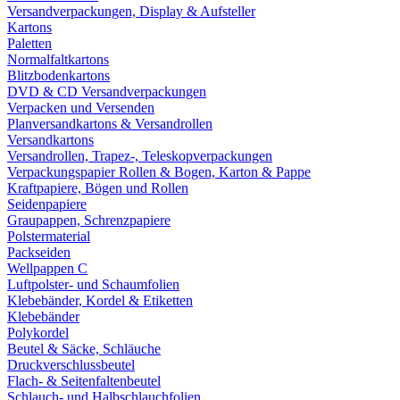
Versandverpackungen, Display & Aufsteller
Kartons
Paletten
Normalfaltkartons
Blitzbodenkartons
DVD & CD Versandverpackungen
Verpacken und Versenden
Planversandkartons & Versandrollen
Versandkartons
Versandrollen, Trapez-, Teleskopverpackungen
Verpackungspapier Rollen & Bogen, Karton & Pappe
Kraftpapiere, Bögen und Rollen
Seidenpapiere
Graupappen, Schrenzpapiere
Polstermaterial
Packseiden
Wellpappen C
Luftpolster- und Schaumfolien
Klebebänder, Kordel & Etiketten
Klebebänder
Polykordel
Beutel & Säcke, Schläuche
Druckverschlussbeutel
Flach- & Seitenfaltenbeutel
Schlauch- und Halbschlauchfolien