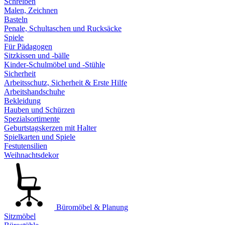
Schreiben
Malen, Zeichnen
Basteln
Penale, Schultaschen und Rucksäcke
Spiele
Für Pädagogen
Sitzkissen und -bälle
Kinder-Schulmöbel und -Stühle
Sicherheit
Arbeitsschutz, Sicherheit & Erste Hilfe
Arbeitshandschuhe
Bekleidung
Hauben und Schürzen
Spezialsortimente
Geburtstagskerzen mit Halter
Spielkarten und Spiele
Festutensilien
Weihnachtsdekor
Büromöbel & Planung
Sitzmöbel