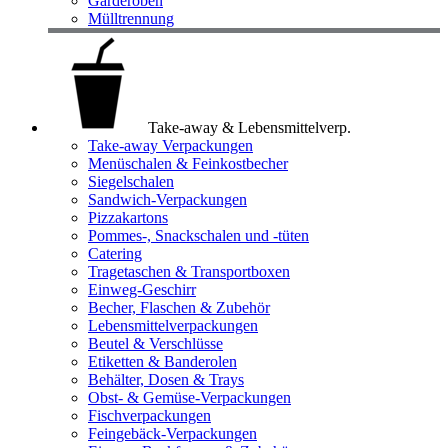
Garderoben
Mülltrennung
Take-away & Lebensmittelverp.
Take-away Verpackungen
Menüschalen & Feinkostbecher
Siegelschalen
Sandwich-Verpackungen
Pizzakartons
Pommes-, Snackschalen und -tüten
Catering
Tragetaschen & Transportboxen
Einweg-Geschirr
Becher, Flaschen & Zubehör
Lebensmittelverpackungen
Beutel & Verschlüsse
Etiketten & Banderolen
Behälter, Dosen & Trays
Obst- & Gemüse-Verpackungen
Fischverpackungen
Feingebäck-Verpackungen