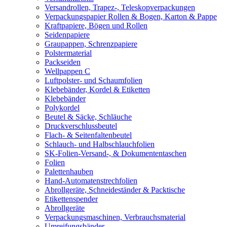
Versandrollen, Trapez-, Teleskopverpackungen
Verpackungspapier Rollen & Bogen, Karton & Pappe
Kraftpapiere, Bögen und Rollen
Seidenpapiere
Graupappen, Schrenzpapiere
Polstermaterial
Packseiden
Wellpappen C
Luftpolster- und Schaumfolien
Klebebänder, Kordel & Etiketten
Klebebänder
Polykordel
Beutel & Säcke, Schläuche
Druckverschlussbeutel
Flach- & Seitenfaltenbeutel
Schlauch- und Halbschlauchfolien
SK-Folien-Versand-, & Dokumententaschen
Folien
Palettenhauben
Hand-Automatenstrechfolien
Abrollgeräte, Schneideständer & Packtische
Etikettenspender
Abrollgeräte
Verpackungsmaschinen, Verbrauchsmaterial
Umreifungsbänder