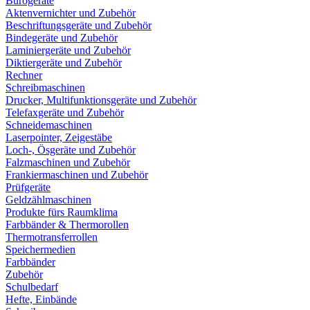
Bürogeräte
Aktenvernichter und Zubehör
Beschriftungsgeräte und Zubehör
Bindegeräte und Zubehör
Laminiergeräte und Zubehör
Diktiergeräte und Zubehör
Rechner
Schreibmaschinen
Drucker, Multifunktionsgeräte und Zubehör
Telefaxgeräte und Zubehör
Schneidemaschinen
Laserpointer, Zeigestäbe
Loch-, Ösgeräte und Zubehör
Falzmaschinen und Zubehör
Frankiermaschinen und Zubehör
Prüfgeräte
Geldzählmaschinen
Produkte fürs Raumklima
Farbbänder & Thermorollen
Thermotransferrollen
Speichermedien
Farbbänder
Zubehör
Schulbedarf
Hefte, Einbände