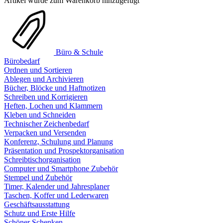
Artikel wurde zum Warenkorb hinzugefügt
Büro & Schule
Bürobedarf
Ordnen und Sortieren
Ablegen und Archivieren
Bücher, Blöcke und Haftnotizen
Schreiben und Korrigieren
Heften, Lochen und Klammern
Kleben und Schneiden
Technischer Zeichenbedarf
Verpacken und Versenden
Konferenz, Schulung und Planung
Präsentation und Prospektorganisation
Schreibtischorganisation
Computer und Smartphone Zubehör
Stempel und Zubehör
Timer, Kalender und Jahresplaner
Taschen, Koffer und Lederwaren
Geschäftsausstattung
Schutz und Erste Hilfe
Schöner Schenken