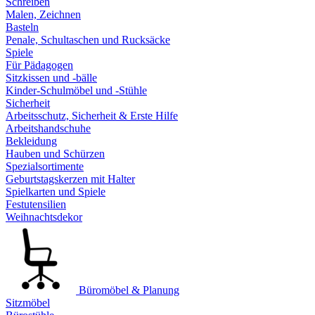
Schreiben
Malen, Zeichnen
Basteln
Penale, Schultaschen und Rucksäcke
Spiele
Für Pädagogen
Sitzkissen und -bälle
Kinder-Schulmöbel und -Stühle
Sicherheit
Arbeitsschutz, Sicherheit & Erste Hilfe
Arbeitshandschuhe
Bekleidung
Hauben und Schürzen
Spezialsortimente
Geburtstagskerzen mit Halter
Spielkarten und Spiele
Festutensilien
Weihnachtsdekor
Büromöbel & Planung
Sitzmöbel