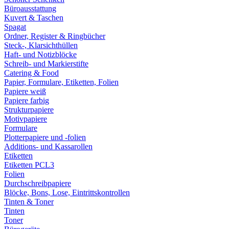
Büroausstattung
Kuvert & Taschen
Spagat
Ordner, Register & Ringbücher
Steck-, Klarsichthüllen
Haft- und Notizblöcke
Schreib- und Markierstifte
Catering & Food
Papier, Formulare, Etiketten, Folien
Papiere weiß
Papiere farbig
Strukturpapiere
Motivpapiere
Formulare
Plotterpapiere und -folien
Additions- und Kassarollen
Etiketten
Etiketten PCL3
Folien
Durchschreibpapiere
Blöcke, Bons, Lose, Eintrittskontrollen
Tinten & Toner
Tinten
Toner