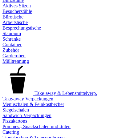
Bürostühle
Aktives Sitzen
Besucherstühle
Bürotische
Arbeitstische
Besprechungstische
Stauraum
Schränke
Container
Zubehör
Garderoben
Mülltrennung
Take-away & Lebensmittelverp.
Take-away Verpackungen
Menüschalen & Feinkostbecher
Siegelschalen
Sandwich-Verpackungen
Pizzakartons
Pommes-, Snackschalen und -tüten
Catering
Tragetaschen & Transportboxen