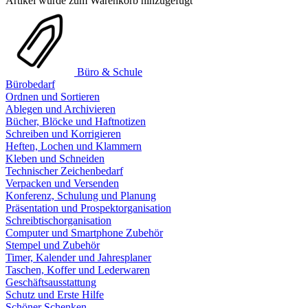
Artikel wurde zum Warenkorb hinzugefügt
Büro & Schule
Bürobedarf
Ordnen und Sortieren
Ablegen und Archivieren
Bücher, Blöcke und Haftnotizen
Schreiben und Korrigieren
Heften, Lochen und Klammern
Kleben und Schneiden
Technischer Zeichenbedarf
Verpacken und Versenden
Konferenz, Schulung und Planung
Präsentation und Prospektorganisation
Schreibtischorganisation
Computer und Smartphone Zubehör
Stempel und Zubehör
Timer, Kalender und Jahresplaner
Taschen, Koffer und Lederwaren
Geschäftsausstattung
Schutz und Erste Hilfe
Schöner Schenken