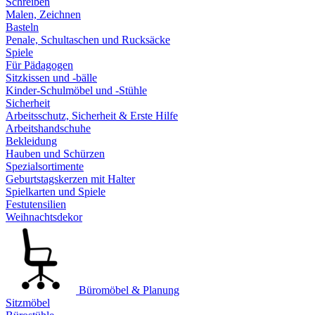
Schreiben
Malen, Zeichnen
Basteln
Penale, Schultaschen und Rucksäcke
Spiele
Für Pädagogen
Sitzkissen und -bälle
Kinder-Schulmöbel und -Stühle
Sicherheit
Arbeitsschutz, Sicherheit & Erste Hilfe
Arbeitshandschuhe
Bekleidung
Hauben und Schürzen
Spezialsortimente
Geburtstagskerzen mit Halter
Spielkarten und Spiele
Festutensilien
Weihnachtsdekor
Büromöbel & Planung
Sitzmöbel