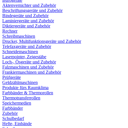
Bürogeräte
Aktenvernichter und Zubehör
Beschriftungsgeräte und Zubehör
Bindegeräte und Zubehör
Laminiergeräte und Zubehör
Diktiergeräte und Zubehör
Rechner
Schreibmaschinen
Drucker, Multifunktionsgeräte und Zubehör
Telefaxgeräte und Zubehör
Schneidemaschinen
Laserpointer, Zeigestäbe
Loch-, Ösgeräte und Zubehör
Falzmaschinen und Zubehör
Frankiermaschinen und Zubehör
Prüfgeräte
Geldzählmaschinen
Produkte fürs Raumklima
Farbbänder & Thermorollen
Thermotransferrollen
Speichermedien
Farbbänder
Zubehör
Schulbedarf
Hefte, Einbände