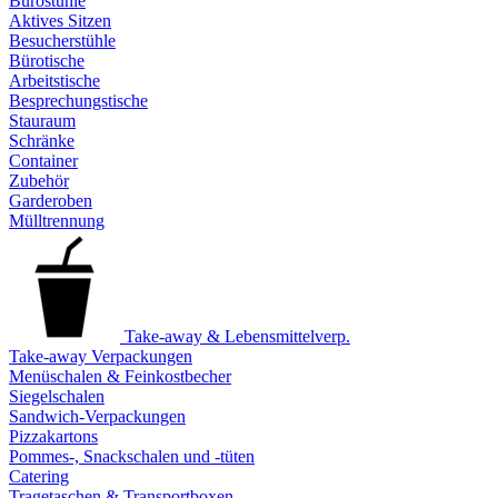
Bürostühle
Aktives Sitzen
Besucherstühle
Bürotische
Arbeitstische
Besprechungstische
Stauraum
Schränke
Container
Zubehör
Garderoben
Mülltrennung
Take-away & Lebensmittelverp.
Take-away Verpackungen
Menüschalen & Feinkostbecher
Siegelschalen
Sandwich-Verpackungen
Pizzakartons
Pommes-, Snackschalen und -tüten
Catering
Tragetaschen & Transportboxen