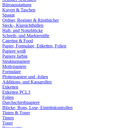
Büroausstattung
Kuvert & Taschen
Spagat
Ordner, Register & Ringbücher
Steck-, Klarsichthüllen
Haft- und Notizblöcke
Schreib- und Markierstifte
Catering & Food
Papier, Formulare, Etiketten, Folien
Papiere weiß
Papiere farbig
Strukturpapiere
Motivpapiere
Formulare
Plotterpapiere und -folien
Additions- und Kassarollen
Etiketten
Etiketten PCL3
Folien
Durchschreibpapiere
Blöcke, Bons, Lose, Eintrittskontrollen
Tinten & Toner
Tinten
Toner