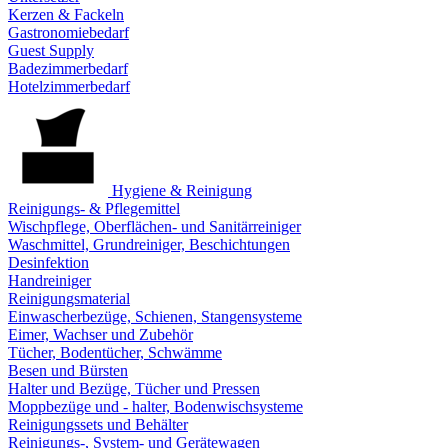
Kerzen & Fackeln
Gastronomiebedarf
Guest Supply
Badezimmerbedarf
Hotelzimmerbedarf
Hygiene & Reinigung
Reinigungs- & Pflegemittel
Wischpflege, Oberflächen- und Sanitärreiniger
Waschmittel, Grundreiniger, Beschichtungen
Desinfektion
Handreiniger
Reinigungsmaterial
Einwascherbezüge, Schienen, Stangensysteme
Eimer, Wachser und Zubehör
Tücher, Bodentücher, Schwämme
Besen und Bürsten
Halter und Bezüge, Tücher und Pressen
Moppbezüge und - halter, Bodenwischsysteme
Reinigungssets und Behälter
Reinigungs-, System- und Gerätewagen