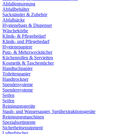
Abfallentsorgung
Abfallbehälter
Sackständer & Zubehör
Abfallsäcke
Hygienebags & Dispenser
Wäschekörbe
Klinik- & Pflegebedarf
Klinik- und Pflegebedarf
Hygienepapiere
Putz- & Mehrzwecktücher
Küchenrollen & Servietten
Kosmetik & Taschentücher
Handtuchpapier
Toilettenpapier
Handtrockner
Spendersysteme
Spendersysteme
Seifen
Seifen
Reinigungsgeräte
Staub- und Wassersauger, Sprühextraktionsgeräte
Reinigungsmaschinen
Spezialsortimente
Sicherheitsequipment
Lufterfrischer