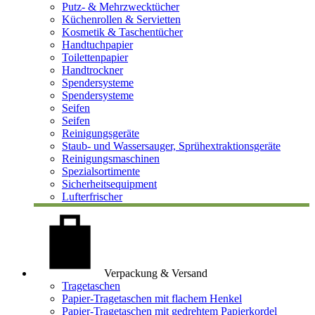
Putz- & Mehrzwecktücher
Küchenrollen & Servietten
Kosmetik & Taschentücher
Handtuchpapier
Toilettenpapier
Handtrockner
Spendersysteme
Spendersysteme
Seifen
Seifen
Reinigungsgeräte
Staub- und Wassersauger, Sprühextraktionsgeräte
Reinigungsmaschinen
Spezialsortimente
Sicherheitsequipment
Lufterfrischer
Verpackung & Versand
Tragetaschen
Papier-Tragetaschen mit flachem Henkel
Papier-Tragetaschen mit gedrehtem Papierkordel