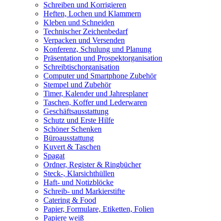
Schreiben und Korrigieren
Heften, Lochen und Klammern
Kleben und Schneiden
Technischer Zeichenbedarf
Verpacken und Versenden
Konferenz, Schulung und Planung
Präsentation und Prospektorganisation
Schreibtischorganisation
Computer und Smartphone Zubehör
Stempel und Zubehör
Timer, Kalender und Jahresplaner
Taschen, Koffer und Lederwaren
Geschäftsausstattung
Schutz und Erste Hilfe
Schöner Schenken
Büroausstattung
Kuvert & Taschen
Spagat
Ordner, Register & Ringbücher
Steck-, Klarsichthüllen
Haft- und Notizblöcke
Schreib- und Markierstifte
Catering & Food
Papier, Formulare, Etiketten, Folien
Papiere weiß