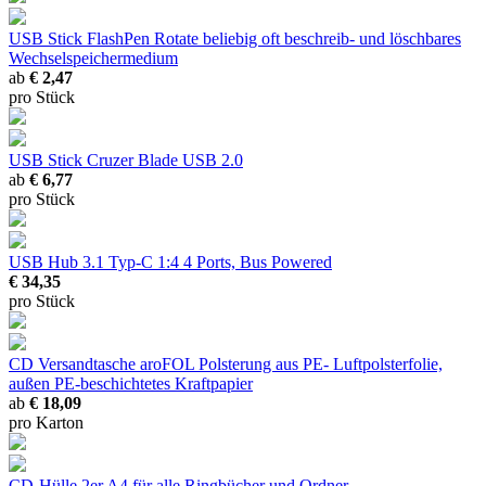
USB Stick FlashPen Rotate
beliebig oft beschreib- und löschbares
Wechselspeichermedium
ab
€ 2,47
pro Stück
USB Stick Cruzer Blade USB 2.0
ab
€ 6,77
pro Stück
USB Hub 3.1 Typ-C 1:4
4 Ports, Bus Powered
€ 34,35
pro Stück
CD Versandtasche aroFOL
Polsterung aus PE- Luftpolsterfolie,
außen PE-beschichtetes Kraftpapier
ab
€ 18,09
pro Karton
CD-Hülle 2er
A4 für alle Ringbücher und Ordner