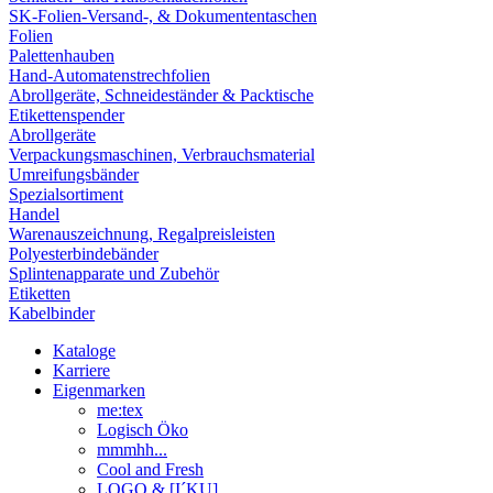
SK-Folien-Versand-, & Dokumententaschen
Folien
Palettenhauben
Hand-Automatenstrechfolien
Abrollgeräte, Schneideständer & Packtische
Etikettenspender
Abrollgeräte
Verpackungsmaschinen, Verbrauchsmaterial
Umreifungsbänder
Spezialsortiment
Handel
Warenauszeichnung, Regalpreisleisten
Polyesterbindebänder
Splintenapparate und Zubehör
Etiketten
Kabelbinder
Kataloge
Karriere
Eigenmarken
me:tex
Logisch Öko
mmmhh...
Cool and Fresh
LOGO & [I´KU]