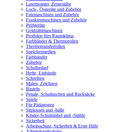
Laserpointer, Zeigestäbe
Loch-, Ösgeräte und Zubehör
Falzmaschinen und Zubehör
Frankiermaschinen und Zubehör
Prüfgeräte
Geldzählmaschinen
Produkte fürs Raumklima
Farbbänder & Thermorollen
Thermotransferrollen
Speichermedien
Farbbänder
Zubehör
Schulbedarf
Hefte, Einbände
Schreiben
Malen, Zeichnen
Basteln
Penale, Schultaschen und Rucksäcke
Spiele
Für Pädagogen
Sitzkissen und -bälle
Kinder-Schulmöbel und -Stühle
Sicherheit
Arbeitsschutz, Sicherheit & Erste Hilfe
Arbeitshandschuhe