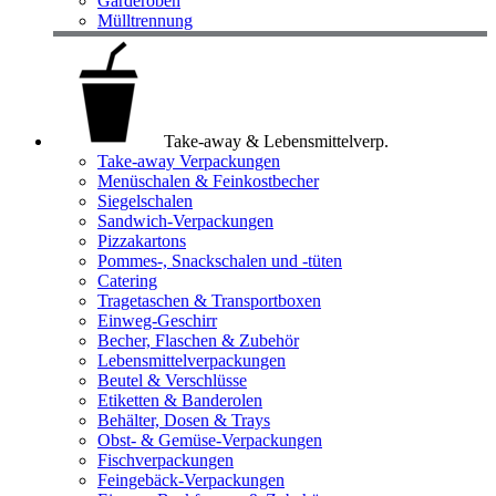
Garderoben
Mülltrennung
Take-away & Lebensmittelverp.
Take-away Verpackungen
Menüschalen & Feinkostbecher
Siegelschalen
Sandwich-Verpackungen
Pizzakartons
Pommes-, Snackschalen und -tüten
Catering
Tragetaschen & Transportboxen
Einweg-Geschirr
Becher, Flaschen & Zubehör
Lebensmittelverpackungen
Beutel & Verschlüsse
Etiketten & Banderolen
Behälter, Dosen & Trays
Obst- & Gemüse-Verpackungen
Fischverpackungen
Feingebäck-Verpackungen