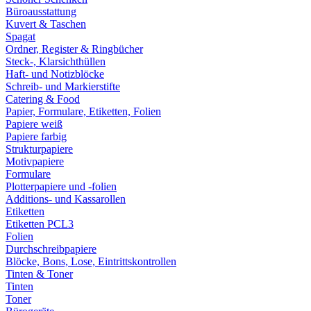
Büroausstattung
Kuvert & Taschen
Spagat
Ordner, Register & Ringbücher
Steck-, Klarsichthüllen
Haft- und Notizblöcke
Schreib- und Markierstifte
Catering & Food
Papier, Formulare, Etiketten, Folien
Papiere weiß
Papiere farbig
Strukturpapiere
Motivpapiere
Formulare
Plotterpapiere und -folien
Additions- und Kassarollen
Etiketten
Etiketten PCL3
Folien
Durchschreibpapiere
Blöcke, Bons, Lose, Eintrittskontrollen
Tinten & Toner
Tinten
Toner