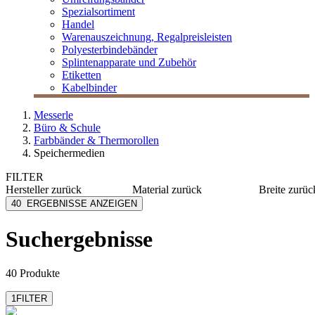
Spezialsortiment
Handel
Warenauszeichnung, Regalpreisleisten
Polyesterbindebänder
Splintenapparate und Zubehör
Etiketten
Kabelbinder
Messerle
Büro & Schule
Farbbänder & Thermorollen
Speichermedien
FILTER
Hersteller
zurück
Material
zurück
Breite
zurüc
Arofol
Kunststoff
100 mm
40
ERGEBNISSE ANZEIGEN
Durable
PP
125 mm
Fujifilm
Filz
15 mm
Suchergebnisse
mehr anzeig
Goobay
PVC
Hama
mehr anzeigen
40 Produkte
1
FILTER