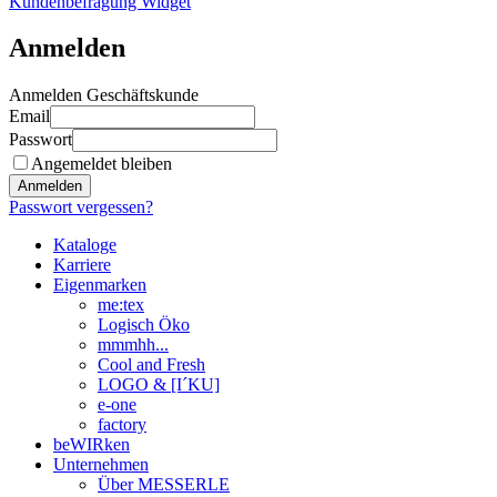
Kundenbefragung Widget
Anmelden
Anmelden Geschäftskunde
Email
Passwort
Angemeldet bleiben
Anmelden
Passwort vergessen?
Kataloge
Karriere
Eigenmarken
me:tex
Logisch Öko
mmmhh...
Cool and Fresh
LOGO & [I´KU]
e-one
factory
beWIRken
Unternehmen
Über MESSERLE