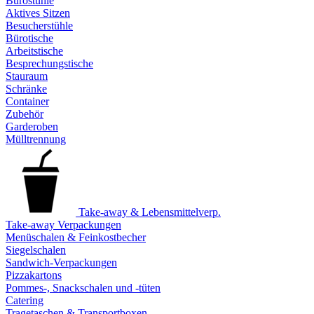
Bürostühle
Aktives Sitzen
Besucherstühle
Bürotische
Arbeitstische
Besprechungstische
Stauraum
Schränke
Container
Zubehör
Garderoben
Mülltrennung
Take-away & Lebensmittelverp.
Take-away Verpackungen
Menüschalen & Feinkostbecher
Siegelschalen
Sandwich-Verpackungen
Pizzakartons
Pommes-, Snackschalen und -tüten
Catering
Tragetaschen & Transportboxen