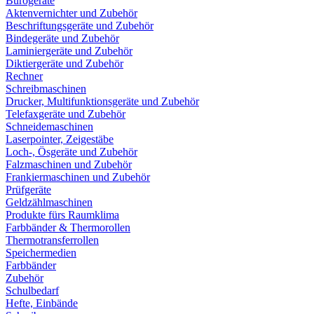
Bürogeräte
Aktenvernichter und Zubehör
Beschriftungsgeräte und Zubehör
Bindegeräte und Zubehör
Laminiergeräte und Zubehör
Diktiergeräte und Zubehör
Rechner
Schreibmaschinen
Drucker, Multifunktionsgeräte und Zubehör
Telefaxgeräte und Zubehör
Schneidemaschinen
Laserpointer, Zeigestäbe
Loch-, Ösgeräte und Zubehör
Falzmaschinen und Zubehör
Frankiermaschinen und Zubehör
Prüfgeräte
Geldzählmaschinen
Produkte fürs Raumklima
Farbbänder & Thermorollen
Thermotransferrollen
Speichermedien
Farbbänder
Zubehör
Schulbedarf
Hefte, Einbände