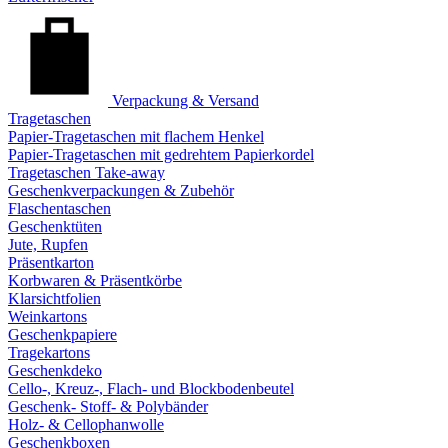
Verpackung & Versand
Tragetaschen
Papier-Tragetaschen mit flachem Henkel
Papier-Tragetaschen mit gedrehtem Papierkordel
Tragetaschen Take-away
Geschenkverpackungen & Zubehör
Flaschentaschen
Geschenktüten
Jute, Rupfen
Präsentkarton
Korbwaren & Präsentkörbe
Klarsichtfolien
Weinkartons
Geschenkpapiere
Tragekartons
Geschenkdeko
Cello-, Kreuz-, Flach- und Blockbodenbeutel
Geschenk- Stoff- & Polybänder
Holz- & Cellophanwolle
Geschenkboxen