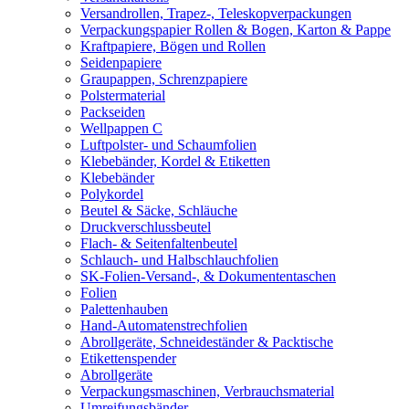
Versandrollen, Trapez-, Teleskopverpackungen
Verpackungspapier Rollen & Bogen, Karton & Pappe
Kraftpapiere, Bögen und Rollen
Seidenpapiere
Graupappen, Schrenzpapiere
Polstermaterial
Packseiden
Wellpappen C
Luftpolster- und Schaumfolien
Klebebänder, Kordel & Etiketten
Klebebänder
Polykordel
Beutel & Säcke, Schläuche
Druckverschlussbeutel
Flach- & Seitenfaltenbeutel
Schlauch- und Halbschlauchfolien
SK-Folien-Versand-, & Dokumententaschen
Folien
Palettenhauben
Hand-Automatenstrechfolien
Abrollgeräte, Schneideständer & Packtische
Etikettenspender
Abrollgeräte
Verpackungsmaschinen, Verbrauchsmaterial
Umreifungsbänder