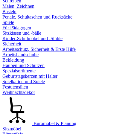
Schreiben
Malen, Zeichnen
Basteln
Penale, Schultaschen und Rucksäcke
Spiele
Für Pädagogen
Sitzkissen und -bälle
Kinder-Schulmöbel und -Stühle
Sicherheit
Arbeitsschutz, Sicherheit & Erste Hilfe
Arbeitshandschuhe
Bekleidung
Hauben und Schürzen
Spezialsortimente
Geburtstagskerzen mit Halter
Spielkarten und Spiele
Festutensilien
Weihnachtsdekor
Büromöbel & Planung
Sitzmöbel