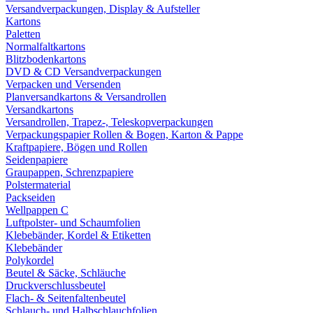
Versandverpackungen, Display & Aufsteller
Kartons
Paletten
Normalfaltkartons
Blitzbodenkartons
DVD & CD Versandverpackungen
Verpacken und Versenden
Planversandkartons & Versandrollen
Versandkartons
Versandrollen, Trapez-, Teleskopverpackungen
Verpackungspapier Rollen & Bogen, Karton & Pappe
Kraftpapiere, Bögen und Rollen
Seidenpapiere
Graupappen, Schrenzpapiere
Polstermaterial
Packseiden
Wellpappen C
Luftpolster- und Schaumfolien
Klebebänder, Kordel & Etiketten
Klebebänder
Polykordel
Beutel & Säcke, Schläuche
Druckverschlussbeutel
Flach- & Seitenfaltenbeutel
Schlauch- und Halbschlauchfolien