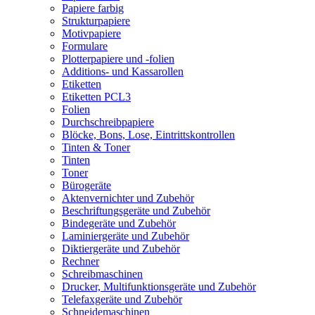
Papiere farbig
Strukturpapiere
Motivpapiere
Formulare
Plotterpapiere und -folien
Additions- und Kassarollen
Etiketten
Etiketten PCL3
Folien
Durchschreibpapiere
Blöcke, Bons, Lose, Eintrittskontrollen
Tinten & Toner
Tinten
Toner
Bürogeräte
Aktenvernichter und Zubehör
Beschriftungsgeräte und Zubehör
Bindegeräte und Zubehör
Laminiergeräte und Zubehör
Diktiergeräte und Zubehör
Rechner
Schreibmaschinen
Drucker, Multifunktionsgeräte und Zubehör
Telefaxgeräte und Zubehör
Schneidemaschinen