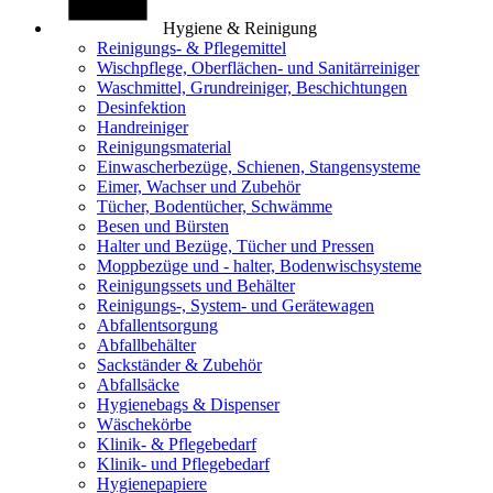
Hygiene & Reinigung
Reinigungs- & Pflegemittel
Wischpflege, Oberflächen- und Sanitärreiniger
Waschmittel, Grundreiniger, Beschichtungen
Desinfektion
Handreiniger
Reinigungsmaterial
Einwascherbezüge, Schienen, Stangensysteme
Eimer, Wachser und Zubehör
Tücher, Bodentücher, Schwämme
Besen und Bürsten
Halter und Bezüge, Tücher und Pressen
Moppbezüge und - halter, Bodenwischsysteme
Reinigungssets und Behälter
Reinigungs-, System- und Gerätewagen
Abfallentsorgung
Abfallbehälter
Sackständer & Zubehör
Abfallsäcke
Hygienebags & Dispenser
Wäschekörbe
Klinik- & Pflegebedarf
Klinik- und Pflegebedarf
Hygienepapiere