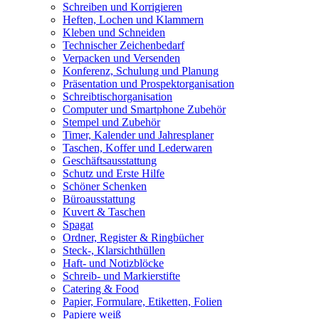
Schreiben und Korrigieren
Heften, Lochen und Klammern
Kleben und Schneiden
Technischer Zeichenbedarf
Verpacken und Versenden
Konferenz, Schulung und Planung
Präsentation und Prospektorganisation
Schreibtischorganisation
Computer und Smartphone Zubehör
Stempel und Zubehör
Timer, Kalender und Jahresplaner
Taschen, Koffer und Lederwaren
Geschäftsausstattung
Schutz und Erste Hilfe
Schöner Schenken
Büroausstattung
Kuvert & Taschen
Spagat
Ordner, Register & Ringbücher
Steck-, Klarsichthüllen
Haft- und Notizblöcke
Schreib- und Markierstifte
Catering & Food
Papier, Formulare, Etiketten, Folien
Papiere weiß