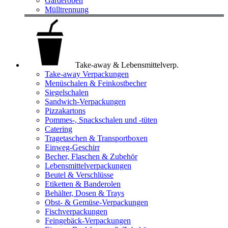
Garderoben
Mülltrennung
Take-away & Lebensmittelverp.
Take-away Verpackungen
Menüschalen & Feinkostbecher
Siegelschalen
Sandwich-Verpackungen
Pizzakartons
Pommes-, Snackschalen und -tüten
Catering
Tragetaschen & Transportboxen
Einweg-Geschirr
Becher, Flaschen & Zubehör
Lebensmittelverpackungen
Beutel & Verschlüsse
Etiketten & Banderolen
Behälter, Dosen & Trays
Obst- & Gemüse-Verpackungen
Fischverpackungen
Feingebäck-Verpackungen