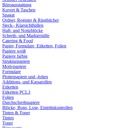
Büroausstattung
Kuvert & Taschen
Spagat
Ordner, Register & Ringbücher
Steck-, Klarsichthüllen
Haft- und Notizblöcke
Schreib- und Markierstifte
Catering & Food
Papier, Formulare, Etiketten, Folien
Papiere weiß
Papiere farbig
Strukturpapiere
Motivpapiere
Formulare
Plotterpapiere und -folien
Additions- und Kassarollen
Etiketten
Etiketten PCL3
Folien
Durchschreibpapiere
Blöcke, Bons, Lose, Eintrittskontrollen
Tinten & Toner
Tinten
Toner