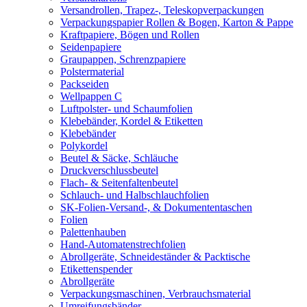
Versandrollen, Trapez-, Teleskopverpackungen
Verpackungspapier Rollen & Bogen, Karton & Pappe
Kraftpapiere, Bögen und Rollen
Seidenpapiere
Graupappen, Schrenzpapiere
Polstermaterial
Packseiden
Wellpappen C
Luftpolster- und Schaumfolien
Klebebänder, Kordel & Etiketten
Klebebänder
Polykordel
Beutel & Säcke, Schläuche
Druckverschlussbeutel
Flach- & Seitenfaltenbeutel
Schlauch- und Halbschlauchfolien
SK-Folien-Versand-, & Dokumententaschen
Folien
Palettenhauben
Hand-Automatenstrechfolien
Abrollgeräte, Schneideständer & Packtische
Etikettenspender
Abrollgeräte
Verpackungsmaschinen, Verbrauchsmaterial
Umreifungsbänder