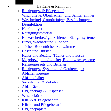
Hygiene & Reinigung
Reinigungs- & Pflegemittel
Wischpflege, Oberflächen- und Sanitärreiniger
Waschmittel, Grundreiniger, Beschichtungen
Desinfektion
Handreiniger
Reinigungsmaterial
Einwascherbezüge, Schienen, Stangensysteme
Eimer, Wachser und Zubehör
Tücher, Bodentücher, Schwämme
Besen und Bürsten
Halter und Bezüge, Tücher und Pressen
Moppbezüge und - halter, Bodenwischsysteme
Reinigungssets und Behälter
Reinigungs-, System- und Gerätewagen
Abfallentsorgung
Abfallbehälter
Sackständer & Zubehör
Abfallsäcke
Hygienebags & Dispenser
Wäschekörbe
Klinik- & Pflegebedarf
Klinik- und Pflegebedarf
Hygienepapiere