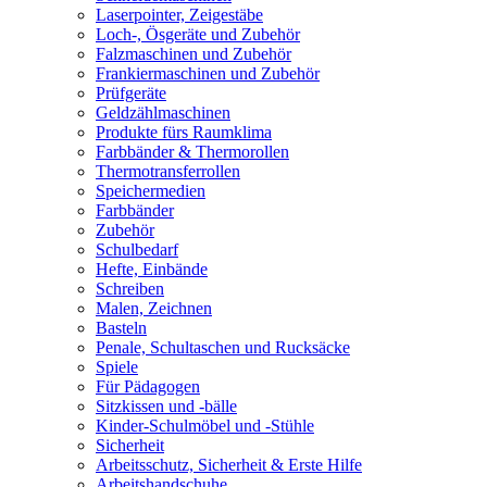
Laserpointer, Zeigestäbe
Loch-, Ösgeräte und Zubehör
Falzmaschinen und Zubehör
Frankiermaschinen und Zubehör
Prüfgeräte
Geldzählmaschinen
Produkte fürs Raumklima
Farbbänder & Thermorollen
Thermotransferrollen
Speichermedien
Farbbänder
Zubehör
Schulbedarf
Hefte, Einbände
Schreiben
Malen, Zeichnen
Basteln
Penale, Schultaschen und Rucksäcke
Spiele
Für Pädagogen
Sitzkissen und -bälle
Kinder-Schulmöbel und -Stühle
Sicherheit
Arbeitsschutz, Sicherheit & Erste Hilfe
Arbeitshandschuhe