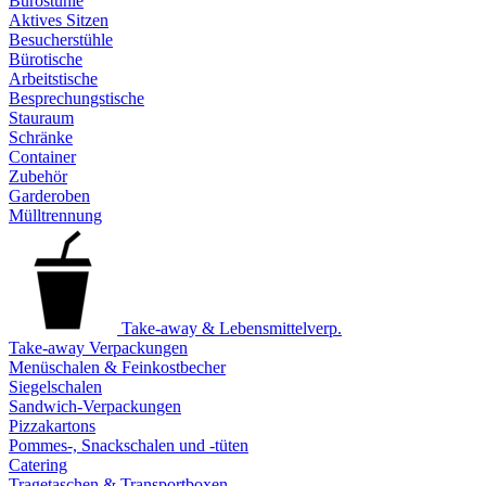
Bürostühle
Aktives Sitzen
Besucherstühle
Bürotische
Arbeitstische
Besprechungstische
Stauraum
Schränke
Container
Zubehör
Garderoben
Mülltrennung
Take-away & Lebensmittelverp.
Take-away Verpackungen
Menüschalen & Feinkostbecher
Siegelschalen
Sandwich-Verpackungen
Pizzakartons
Pommes-, Snackschalen und -tüten
Catering
Tragetaschen & Transportboxen