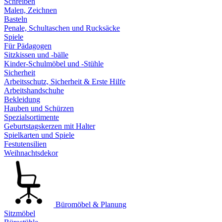
Schreiben
Malen, Zeichnen
Basteln
Penale, Schultaschen und Rucksäcke
Spiele
Für Pädagogen
Sitzkissen und -bälle
Kinder-Schulmöbel und -Stühle
Sicherheit
Arbeitsschutz, Sicherheit & Erste Hilfe
Arbeitshandschuhe
Bekleidung
Hauben und Schürzen
Spezialsortimente
Geburtstagskerzen mit Halter
Spielkarten und Spiele
Festutensilien
Weihnachtsdekor
Büromöbel & Planung
Sitzmöbel