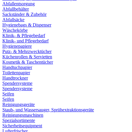
Abfallentsorgung
Abfallbehälter
Sackständer & Zubehör
Abfallsäcke
Hygienebags & Dispenser
Wäschekörbe
Klinik- & Pflegebedarf
Klinik- und Pflegebedarf
Hygienepapiere
Putz- & Mehrzwecktücher
Küchenrollen & Servietten
Kosmetik & Taschentücher
Handtuchpapier
Toilettenpapier
Handtrockner
Spendersysteme
Spendersysteme
Seifen
Seifen
Reinigungsgeräte
Staub- und Wassersauger, Sprühextraktionsgeräte
Reinigungsmaschinen
Spezialsortimente
Sicherheitsequipment
Lufterfrischer