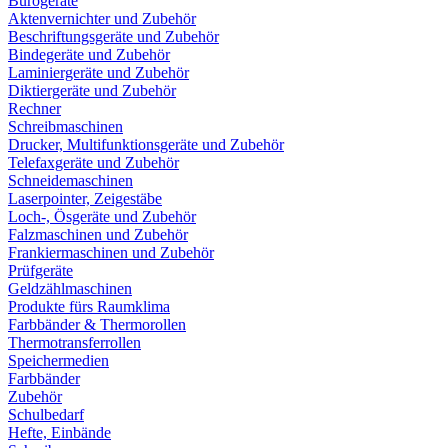
Bürogeräte
Aktenvernichter und Zubehör
Beschriftungsgeräte und Zubehör
Bindegeräte und Zubehör
Laminiergeräte und Zubehör
Diktiergeräte und Zubehör
Rechner
Schreibmaschinen
Drucker, Multifunktionsgeräte und Zubehör
Telefaxgeräte und Zubehör
Schneidemaschinen
Laserpointer, Zeigestäbe
Loch-, Ösgeräte und Zubehör
Falzmaschinen und Zubehör
Frankiermaschinen und Zubehör
Prüfgeräte
Geldzählmaschinen
Produkte fürs Raumklima
Farbbänder & Thermorollen
Thermotransferrollen
Speichermedien
Farbbänder
Zubehör
Schulbedarf
Hefte, Einbände