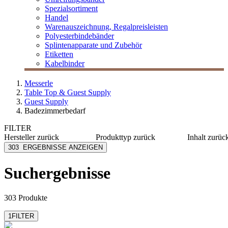
Spezialsortiment
Handel
Warenauszeichnung, Regalpreisleisten
Polyesterbindebänder
Splintenapparate und Zubehör
Etiketten
Kabelbinder
Messerle
Table Top & Guest Supply
Guest Supply
Badezimmerbedarf
FILTER
Hersteller
zurück
Produkttyp
zurück
Inhalt
zurüc
Anyah
Accessoire
≤ 50 g
303
ERGEBNISSE ANZEIGEN
Century Gothic
Badezusatz
≤ 300 m
Dadaumpa
Becher
300-100
Suchergebnisse
Futura
Bodylotion
≥ 1000 
Geneva Green
Conditioner
mehr anzeigen
mehr anzeigen
303 Produkte
1
FILTER