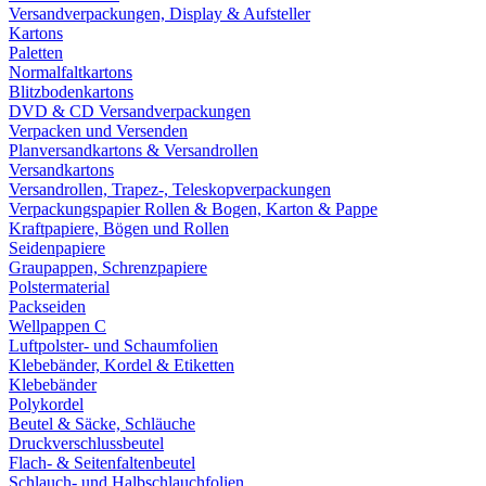
Versandverpackungen, Display & Aufsteller
Kartons
Paletten
Normalfaltkartons
Blitzbodenkartons
DVD & CD Versandverpackungen
Verpacken und Versenden
Planversandkartons & Versandrollen
Versandkartons
Versandrollen, Trapez-, Teleskopverpackungen
Verpackungspapier Rollen & Bogen, Karton & Pappe
Kraftpapiere, Bögen und Rollen
Seidenpapiere
Graupappen, Schrenzpapiere
Polstermaterial
Packseiden
Wellpappen C
Luftpolster- und Schaumfolien
Klebebänder, Kordel & Etiketten
Klebebänder
Polykordel
Beutel & Säcke, Schläuche
Druckverschlussbeutel
Flach- & Seitenfaltenbeutel
Schlauch- und Halbschlauchfolien