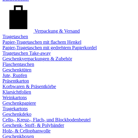
Verpackung & Versand
Tragetaschen
Papier-Tragetaschen mit flachem Henkel
Papier-Tragetaschen mit gedrehtem Papierkordel
Tragetaschen Take-away
Geschenkverpackungen & Zubehör
Flaschentaschen
Geschenktüten
Jute, Rupfen
Präsentkarton
Korbwaren & Präsentkörbe
Klarsichtfolien
Weinkartons
Geschenkpapiere
Tragekartons
Geschenkdeko
Cello-, Kreuz-, Flach- und Blockbodenbeutel
Geschenk- Stoff- & Polybänder
Holz- & Cellophanwolle
Geschenkboxen