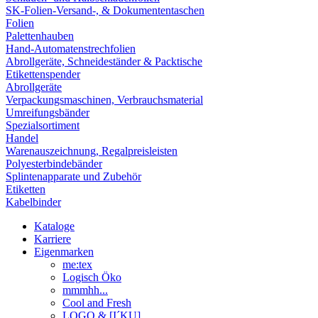
SK-Folien-Versand-, & Dokumententaschen
Folien
Palettenhauben
Hand-Automatenstrechfolien
Abrollgeräte, Schneideständer & Packtische
Etikettenspender
Abrollgeräte
Verpackungsmaschinen, Verbrauchsmaterial
Umreifungsbänder
Spezialsortiment
Handel
Warenauszeichnung, Regalpreisleisten
Polyesterbindebänder
Splintenapparate und Zubehör
Etiketten
Kabelbinder
Kataloge
Karriere
Eigenmarken
me:tex
Logisch Öko
mmmhh...
Cool and Fresh
LOGO & [I´KU]