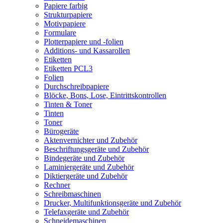
Papiere farbig
Strukturpapiere
Motivpapiere
Formulare
Plotterpapiere und -folien
Additions- und Kassarollen
Etiketten
Etiketten PCL3
Folien
Durchschreibpapiere
Blöcke, Bons, Lose, Eintrittskontrollen
Tinten & Toner
Tinten
Toner
Bürogeräte
Aktenvernichter und Zubehör
Beschriftungsgeräte und Zubehör
Bindegeräte und Zubehör
Laminiergeräte und Zubehör
Diktiergeräte und Zubehör
Rechner
Schreibmaschinen
Drucker, Multifunktionsgeräte und Zubehör
Telefaxgeräte und Zubehör
Schneidemaschinen