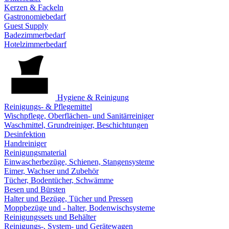
Kerzen & Fackeln
Gastronomiebedarf
Guest Supply
Badezimmerbedarf
Hotelzimmerbedarf
Hygiene & Reinigung
Reinigungs- & Pflegemittel
Wischpflege, Oberflächen- und Sanitärreiniger
Waschmittel, Grundreiniger, Beschichtungen
Desinfektion
Handreiniger
Reinigungsmaterial
Einwascherbezüge, Schienen, Stangensysteme
Eimer, Wachser und Zubehör
Tücher, Bodentücher, Schwämme
Besen und Bürsten
Halter und Bezüge, Tücher und Pressen
Moppbezüge und - halter, Bodenwischsysteme
Reinigungssets und Behälter
Reinigungs-, System- und Gerätewagen