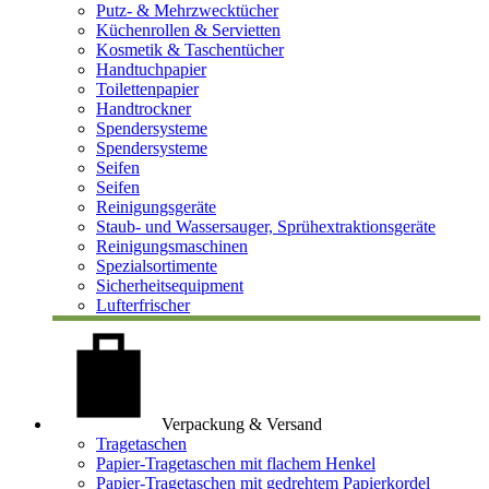
Putz- & Mehrzwecktücher
Küchenrollen & Servietten
Kosmetik & Taschentücher
Handtuchpapier
Toilettenpapier
Handtrockner
Spendersysteme
Spendersysteme
Seifen
Seifen
Reinigungsgeräte
Staub- und Wassersauger, Sprühextraktionsgeräte
Reinigungsmaschinen
Spezialsortimente
Sicherheitsequipment
Lufterfrischer
Verpackung & Versand
Tragetaschen
Papier-Tragetaschen mit flachem Henkel
Papier-Tragetaschen mit gedrehtem Papierkordel