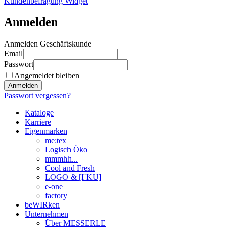
Kundenbefragung Widget
Anmelden
Anmelden Geschäftskunde
Email
Passwort
Angemeldet bleiben
Anmelden
Passwort vergessen?
Kataloge
Karriere
Eigenmarken
me:tex
Logisch Öko
mmmhh...
Cool and Fresh
LOGO & [I´KU]
e-one
factory
beWIRken
Unternehmen
Über MESSERLE