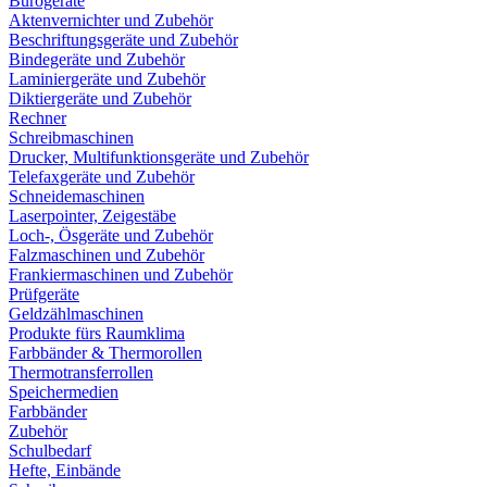
Bürogeräte
Aktenvernichter und Zubehör
Beschriftungsgeräte und Zubehör
Bindegeräte und Zubehör
Laminiergeräte und Zubehör
Diktiergeräte und Zubehör
Rechner
Schreibmaschinen
Drucker, Multifunktionsgeräte und Zubehör
Telefaxgeräte und Zubehör
Schneidemaschinen
Laserpointer, Zeigestäbe
Loch-, Ösgeräte und Zubehör
Falzmaschinen und Zubehör
Frankiermaschinen und Zubehör
Prüfgeräte
Geldzählmaschinen
Produkte fürs Raumklima
Farbbänder & Thermorollen
Thermotransferrollen
Speichermedien
Farbbänder
Zubehör
Schulbedarf
Hefte, Einbände