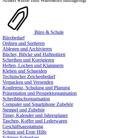
Artikel wurde zum Warenkorb hinzugefügt
Büro & Schule
Bürobedarf
Ordnen und Sortieren
Ablegen und Archivieren
Bücher, Blöcke und Haftnotizen
Schreiben und Korrigieren
Heften, Lochen und Klammern
Kleben und Schneiden
Technischer Zeichenbedarf
Verpacken und Versenden
Konferenz, Schulung und Planung
Präsentation und Prospektorganisation
Schreibtischorganisation
Computer und Smartphone Zubehör
Stempel und Zubehör
Timer, Kalender und Jahresplaner
Taschen, Koffer und Lederwaren
Geschäftsausstattung
Schutz und Erste Hilfe
Schöner Schenken