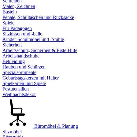
Schreiben
Malen, Zeichnen
Basteln
Penale, Schultaschen und Rucksäcke
Spiele
Für Pädagogen
Sitzkissen und -bälle
Kinder-Schulmöbel und -Stühle
Sicherheit
Arbeitsschutz, Sicherheit & Erste Hilfe
Arbeitshandschuhe
Bekleidung
Hauben und Schürzen
Spezialsortimente
Geburtstagskerzen mit Halter
Spielkarten und Spiele
Festutensilien
Weihnachtsdekor
Büromöbel & Planung
Sitzmöbel