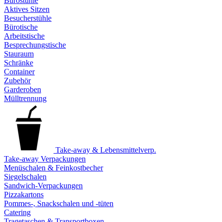
Bürostühle
Aktives Sitzen
Besucherstühle
Bürotische
Arbeitstische
Besprechungstische
Stauraum
Schränke
Container
Zubehör
Garderoben
Mülltrennung
Take-away & Lebensmittelverp.
Take-away Verpackungen
Menüschalen & Feinkostbecher
Siegelschalen
Sandwich-Verpackungen
Pizzakartons
Pommes-, Snackschalen und -tüten
Catering
Tragetaschen & Transportboxen