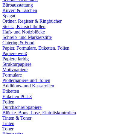
Büroausstattung
Kuvert & Taschen
Spagat
Ordner, Register & Ringbücher
Steck-, Klarsichthüllen
Haft- und Notizblöcke
Schreib- und Markierstifte
Catering & Food
Papier, Formulare, Etiketten, Folien
Papiere weiß
Papiere farbig
Strukturpapiere
Motivpapiere
Formulare
Plotterpapiere und -folien
Additions- und Kassarollen
Etiketten
Etiketten PCL3
Folien
Durchschreibpapiere
Blöcke, Bons, Lose, Eintrittskontrollen
Tinten & Toner
Tinten
Toner