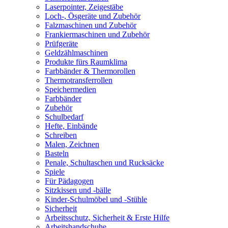
Laserpointer, Zeigestäbe
Loch-, Ösgeräte und Zubehör
Falzmaschinen und Zubehör
Frankiermaschinen und Zubehör
Prüfgeräte
Geldzählmaschinen
Produkte fürs Raumklima
Farbbänder & Thermorollen
Thermotransferrollen
Speichermedien
Farbbänder
Zubehör
Schulbedarf
Hefte, Einbände
Schreiben
Malen, Zeichnen
Basteln
Penale, Schultaschen und Rucksäcke
Spiele
Für Pädagogen
Sitzkissen und -bälle
Kinder-Schulmöbel und -Stühle
Sicherheit
Arbeitsschutz, Sicherheit & Erste Hilfe
Arbeitshandschuhe