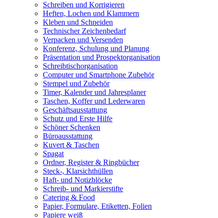
Schreiben und Korrigieren
Heften, Lochen und Klammern
Kleben und Schneiden
Technischer Zeichenbedarf
Verpacken und Versenden
Konferenz, Schulung und Planung
Präsentation und Prospektorganisation
Schreibtischorganisation
Computer und Smartphone Zubehör
Stempel und Zubehör
Timer, Kalender und Jahresplaner
Taschen, Koffer und Lederwaren
Geschäftsausstattung
Schutz und Erste Hilfe
Schöner Schenken
Büroausstattung
Kuvert & Taschen
Spagat
Ordner, Register & Ringbücher
Steck-, Klarsichthüllen
Haft- und Notizblöcke
Schreib- und Markierstifte
Catering & Food
Papier, Formulare, Etiketten, Folien
Papiere weiß