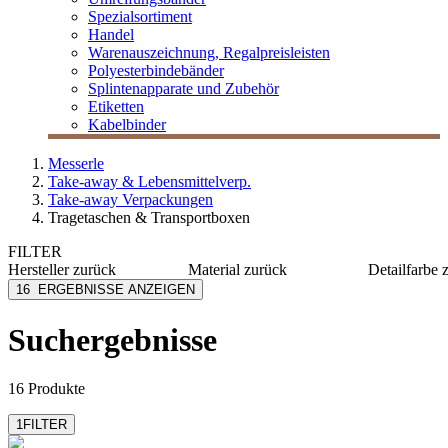
Spezialsortiment
Handel
Warenauszeichnung, Regalpreisleisten
Polyesterbindebänder
Splintenapparate und Zubehör
Etiketten
Kabelbinder
Messerle
Take-away & Lebensmittelverp.
Take-away Verpackungen
Tragetaschen & Transportboxen
FILTER
Hersteller
zurück
Material
zurück
Detailfarbe
Carpad
Papier
blau
16
ERGEBNISSE ANZEIGEN
Egepack
Karton
bordeau
LOGISCH ÖKO
PP
braun
Suchergebnisse
MESSERLE
rPET
grau/sch
mmmhh...
Kunststoff
orange
mehr anzeigen
mehr anzeig
16 Produkte
1
FILTER