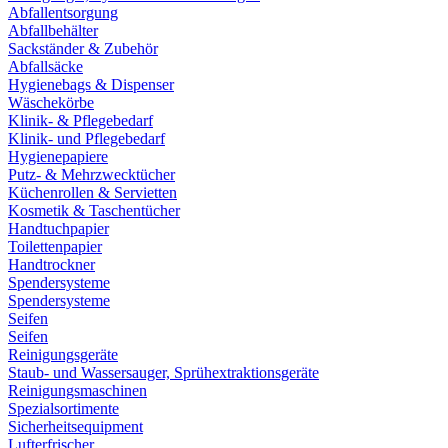
Abfallentsorgung
Abfallbehälter
Sackständer & Zubehör
Abfallsäcke
Hygienebags & Dispenser
Wäschekörbe
Klinik- & Pflegebedarf
Klinik- und Pflegebedarf
Hygienepapiere
Putz- & Mehrzwecktücher
Küchenrollen & Servietten
Kosmetik & Taschentücher
Handtuchpapier
Toilettenpapier
Handtrockner
Spendersysteme
Spendersysteme
Seifen
Seifen
Reinigungsgeräte
Staub- und Wassersauger, Sprühextraktionsgeräte
Reinigungsmaschinen
Spezialsortimente
Sicherheitsequipment
Lufterfrischer