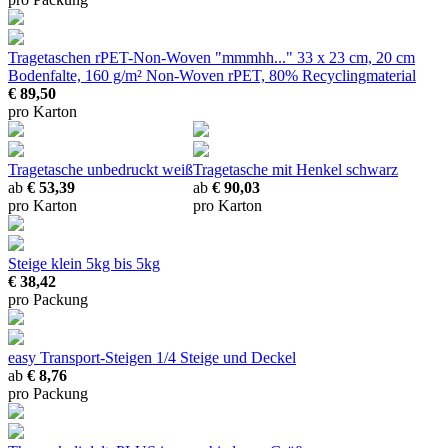
Tragetaschen rPET-Non-Woven "mmmhh..."
33 x 23 cm, 20 cm
Bodenfalte, 160 g/m² Non-Woven rPET, 80% Recyclingmaterial
€ 89,50
pro Karton
Tragetasche unbedruckt weiß
Tragetasche mit Henkel schwarz
ab
€ 53,39
ab
€ 90,03
pro Karton
pro Karton
Steige klein 5kg
bis 5kg
€ 38,42
pro Packung
easy Transport-Steigen 1/4
Steige und Deckel
ab
€ 8,76
pro Packung