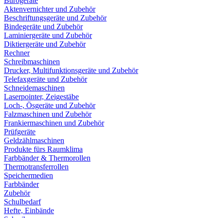
Bürogeräte
Aktenvernichter und Zubehör
Beschriftungsgeräte und Zubehör
Bindegeräte und Zubehör
Laminiergeräte und Zubehör
Diktiergeräte und Zubehör
Rechner
Schreibmaschinen
Drucker, Multifunktionsgeräte und Zubehör
Telefaxgeräte und Zubehör
Schneidemaschinen
Laserpointer, Zeigestäbe
Loch-, Ösgeräte und Zubehör
Falzmaschinen und Zubehör
Frankiermaschinen und Zubehör
Prüfgeräte
Geldzählmaschinen
Produkte fürs Raumklima
Farbbänder & Thermorollen
Thermotransferrollen
Speichermedien
Farbbänder
Zubehör
Schulbedarf
Hefte, Einbände