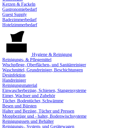
Kerzen & Fackeln
Gastronomiebedarf
Guest Supply
Badezimmerbedarf
Hotelzimmerbedarf
Hygiene & Reinigung
Reinigungs- & Pflegemittel
Wischpflege, Oberflächen- und Sanitärreiniger
Waschmittel, Grundreiniger, Beschichtungen
Desinfektion
Handreiniger
Reinigungsmaterial
Einwascherbezüge, Schienen, Stangensysteme
Eimer, Wachser und Zubehör
Tücher, Bodentücher, Schwämme
Besen und Bürsten
Halter und Bezüge, Tücher und Pressen
Moppbezüge und - halter, Bodenwischsysteme
Reinigungssets und Behälter
Reinigungs-, System- und Gerätewagen