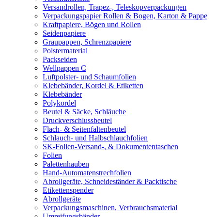
Versandrollen, Trapez-, Teleskopverpackungen
Verpackungspapier Rollen & Bogen, Karton & Pappe
Kraftpapiere, Bögen und Rollen
Seidenpapiere
Graupappen, Schrenzpapiere
Polstermaterial
Packseiden
Wellpappen C
Luftpolster- und Schaumfolien
Klebebänder, Kordel & Etiketten
Klebebänder
Polykordel
Beutel & Säcke, Schläuche
Druckverschlussbeutel
Flach- & Seitenfaltenbeutel
Schlauch- und Halbschlauchfolien
SK-Folien-Versand-, & Dokumententaschen
Folien
Palettenhauben
Hand-Automatenstrechfolien
Abrollgeräte, Schneideständer & Packtische
Etikettenspender
Abrollgeräte
Verpackungsmaschinen, Verbrauchsmaterial
Umreifungsbänder