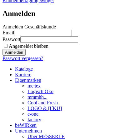
Kundenbefragung Widget
Anmelden
Anmelden Geschäftskunde
Email
Passwort
Angemeldet bleiben
Anmelden
Passwort vergessen?
Kataloge
Karriere
Eigenmarken
me:tex
Logisch Öko
mmmhh...
Cool and Fresh
LOGO & [I´KU]
e-one
factory
beWIRken
Unternehmen
Über MESSERLE