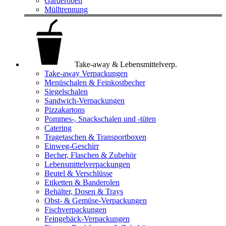
Garderoben
Mülltrennung
Take-away & Lebensmittelverp.
Take-away Verpackungen
Menüschalen & Feinkostbecher
Siegelschalen
Sandwich-Verpackungen
Pizzakartons
Pommes-, Snackschalen und -tüten
Catering
Tragetaschen & Transportboxen
Einweg-Geschirr
Becher, Flaschen & Zubehör
Lebensmittelverpackungen
Beutel & Verschlüsse
Etiketten & Banderolen
Behälter, Dosen & Trays
Obst- & Gemüse-Verpackungen
Fischverpackungen
Feingebäck-Verpackungen