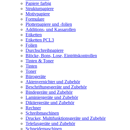
Papiere farbig
Strukturpapiere
Motivpapiere
Formulare
Plotterpapiere und -folien
Additions- und Kassarollen
Etiketten
Etiketten PCL3
Folien
Durchschreibpapiere
Blöcke, Bons, Lose, Eintrittskontrollen
Tinten & Toner
Tinten
Toner
Bürogeräte
Aktenvernichter und Zubehör
Beschriftungsgeräte und Zubehör
Bindegeräte und Zubehör
Laminiergeräte und Zubehör
Diktiergeräte und Zubehör
Rechner
Schreibmaschinen
Drucker, Multifunktionsgeräte und Zubehör
Telefaxgeräte und Zubehör
Schneidemaschinen