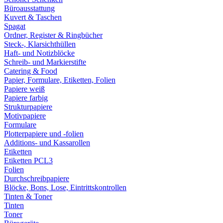
Büroausstattung
Kuvert & Taschen
Spagat
Ordner, Register & Ringbücher
Steck-, Klarsichthüllen
Haft- und Notizblöcke
Schreib- und Markierstifte
Catering & Food
Papier, Formulare, Etiketten, Folien
Papiere weiß
Papiere farbig
Strukturpapiere
Motivpapiere
Formulare
Plotterpapiere und -folien
Additions- und Kassarollen
Etiketten
Etiketten PCL3
Folien
Durchschreibpapiere
Blöcke, Bons, Lose, Eintrittskontrollen
Tinten & Toner
Tinten
Toner