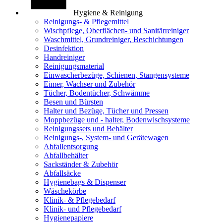
Hygiene & Reinigung
Reinigungs- & Pflegemittel
Wischpflege, Oberflächen- und Sanitärreiniger
Waschmittel, Grundreiniger, Beschichtungen
Desinfektion
Handreiniger
Reinigungsmaterial
Einwascherbezüge, Schienen, Stangensysteme
Eimer, Wachser und Zubehör
Tücher, Bodentücher, Schwämme
Besen und Bürsten
Halter und Bezüge, Tücher und Pressen
Moppbezüge und - halter, Bodenwischsysteme
Reinigungssets und Behälter
Reinigungs-, System- und Gerätewagen
Abfallentsorgung
Abfallbehälter
Sackständer & Zubehör
Abfallsäcke
Hygienebags & Dispenser
Wäschekörbe
Klinik- & Pflegebedarf
Klinik- und Pflegebedarf
Hygienepapiere