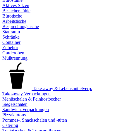
Bürostühle
Aktives Sitzen
Besucherstühle
Bürotische
Arbeitstische
Besprechungstische
Stauraum
Schränke
Container
Zubehör
Garderoben
Mülltrennung
Take-away & Lebensmittelverp.
Take-away Verpackungen
Menüschalen & Feinkostbecher
Siegelschalen
Sandwich-Verpackungen
Pizzakartons
Pommes-, Snackschalen und -tüten
Catering
Tragetaschen & Transportboxen