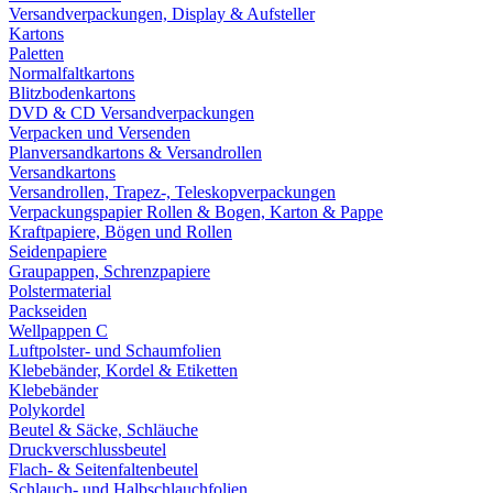
Versandverpackungen, Display & Aufsteller
Kartons
Paletten
Normalfaltkartons
Blitzbodenkartons
DVD & CD Versandverpackungen
Verpacken und Versenden
Planversandkartons & Versandrollen
Versandkartons
Versandrollen, Trapez-, Teleskopverpackungen
Verpackungspapier Rollen & Bogen, Karton & Pappe
Kraftpapiere, Bögen und Rollen
Seidenpapiere
Graupappen, Schrenzpapiere
Polstermaterial
Packseiden
Wellpappen C
Luftpolster- und Schaumfolien
Klebebänder, Kordel & Etiketten
Klebebänder
Polykordel
Beutel & Säcke, Schläuche
Druckverschlussbeutel
Flach- & Seitenfaltenbeutel
Schlauch- und Halbschlauchfolien