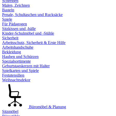
Schreiben
Malen, Zeichnen
Basteln
Penale, Schultaschen und Rucksäcke
Spiele
Für Pädagogen
Sitzkissen und -bälle
Kinder-Schulmöbel und -Stühle
Sicherheit
Arbeitsschutz, Sicherheit & Erste Hilfe
Arbeitshandschuhe
Bekleidung
Hauben und Schürzen
Spezialsortimente
Geburtstagskerzen mit Halter
Spielkarten und Spiele
Festutensilien
Weihnachtsdekor
Büromöbel & Planung
Sitzmöbel