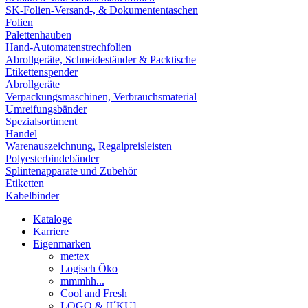
SK-Folien-Versand-, & Dokumententaschen
Folien
Palettenhauben
Hand-Automatenstrechfolien
Abrollgeräte, Schneideständer & Packtische
Etikettenspender
Abrollgeräte
Verpackungsmaschinen, Verbrauchsmaterial
Umreifungsbänder
Spezialsortiment
Handel
Warenauszeichnung, Regalpreisleisten
Polyesterbindebänder
Splintenapparate und Zubehör
Etiketten
Kabelbinder
Kataloge
Karriere
Eigenmarken
me:tex
Logisch Öko
mmmhh...
Cool and Fresh
LOGO & [I´KU]