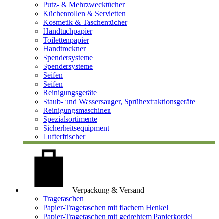
Putz- & Mehrzwecktücher
Küchenrollen & Servietten
Kosmetik & Taschentücher
Handtuchpapier
Toilettenpapier
Handtrockner
Spendersysteme
Spendersysteme
Seifen
Seifen
Reinigungsgeräte
Staub- und Wassersauger, Sprühextraktionsgeräte
Reinigungsmaschinen
Spezialsortimente
Sicherheitsequipment
Lufterfrischer
Verpackung & Versand
Tragetaschen
Papier-Tragetaschen mit flachem Henkel
Papier-Tragetaschen mit gedrehtem Papierkordel