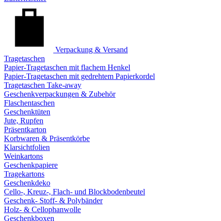
Verpackung & Versand
Tragetaschen
Papier-Tragetaschen mit flachem Henkel
Papier-Tragetaschen mit gedrehtem Papierkordel
Tragetaschen Take-away
Geschenkverpackungen & Zubehör
Flaschentaschen
Geschenktüten
Jute, Rupfen
Präsentkarton
Korbwaren & Präsentkörbe
Klarsichtfolien
Weinkartons
Geschenkpapiere
Tragekartons
Geschenkdeko
Cello-, Kreuz-, Flach- und Blockbodenbeutel
Geschenk- Stoff- & Polybänder
Holz- & Cellophanwolle
Geschenkboxen