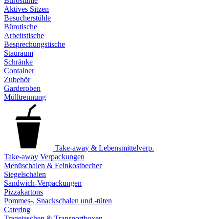
Bürostühle
Aktives Sitzen
Besucherstühle
Bürotische
Arbeitstische
Besprechungstische
Stauraum
Schränke
Container
Zubehör
Garderoben
Mülltrennung
Take-away & Lebensmittelverp.
Take-away Verpackungen
Menüschalen & Feinkostbecher
Siegelschalen
Sandwich-Verpackungen
Pizzakartons
Pommes-, Snackschalen und -tüten
Catering
Tragetaschen & Transportboxen