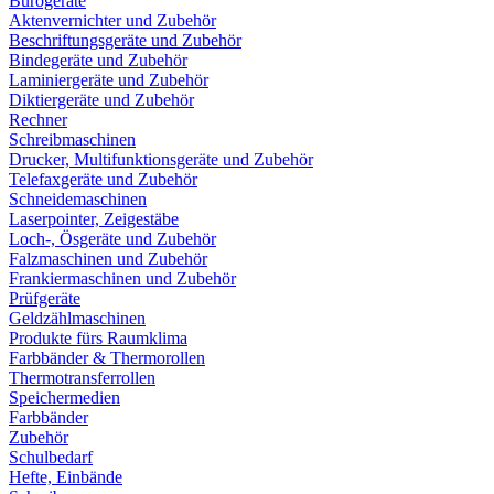
Bürogeräte
Aktenvernichter und Zubehör
Beschriftungsgeräte und Zubehör
Bindegeräte und Zubehör
Laminiergeräte und Zubehör
Diktiergeräte und Zubehör
Rechner
Schreibmaschinen
Drucker, Multifunktionsgeräte und Zubehör
Telefaxgeräte und Zubehör
Schneidemaschinen
Laserpointer, Zeigestäbe
Loch-, Ösgeräte und Zubehör
Falzmaschinen und Zubehör
Frankiermaschinen und Zubehör
Prüfgeräte
Geldzählmaschinen
Produkte fürs Raumklima
Farbbänder & Thermorollen
Thermotransferrollen
Speichermedien
Farbbänder
Zubehör
Schulbedarf
Hefte, Einbände