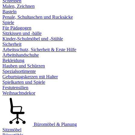
Schreiben
Malen, Zeichnen
Basteln
Penale, Schultaschen und Rucksäcke
Spiele
Für Pädagogen
Sitzkissen und -bälle
Kinder-Schulmöbel und -Stühle
Sicherheit
Arbeitsschutz, Sicherheit & Erste Hilfe
Arbeitshandschuhe
Bekleidung
Hauben und Schürzen
Spezialsortimente
Geburtstagskerzen mit Halter
Spielkarten und Spiele
Festutensilien
Weihnachtsdekor
Büromöbel & Planung
Sitzmöbel