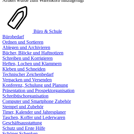
Artikel wurde zum Warenkorb hinzugefügt
Büro & Schule
Bürobedarf
Ordnen und Sortieren
Ablegen und Archivieren
Bücher, Blöcke und Haftnotizen
Schreiben und Korrigieren
Heften, Lochen und Klammern
Kleben und Schneiden
Technischer Zeichenbedarf
Verpacken und Versenden
Konferenz, Schulung und Planung
Präsentation und Prospektorganisation
Schreibtischorganisation
Computer und Smartphone Zubehör
Stempel und Zubehör
Timer, Kalender und Jahresplaner
Taschen, Koffer und Lederwaren
Geschäftsausstattung
Schutz und Erste Hilfe
Schöner Schenken