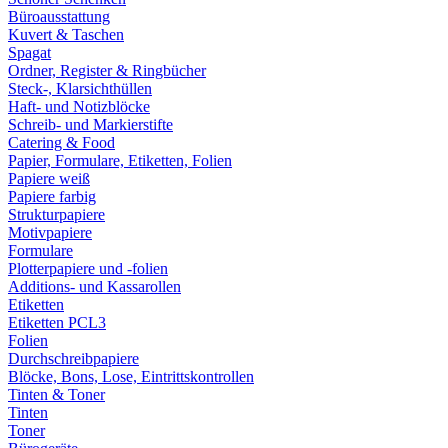
Büroausstattung
Kuvert & Taschen
Spagat
Ordner, Register & Ringbücher
Steck-, Klarsichthüllen
Haft- und Notizblöcke
Schreib- und Markierstifte
Catering & Food
Papier, Formulare, Etiketten, Folien
Papiere weiß
Papiere farbig
Strukturpapiere
Motivpapiere
Formulare
Plotterpapiere und -folien
Additions- und Kassarollen
Etiketten
Etiketten PCL3
Folien
Durchschreibpapiere
Blöcke, Bons, Lose, Eintrittskontrollen
Tinten & Toner
Tinten
Toner