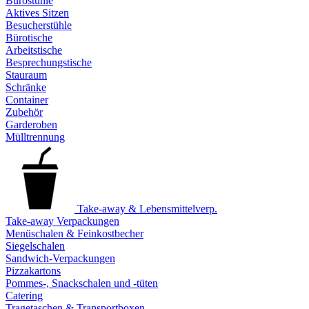
Bürostühle
Aktives Sitzen
Besucherstühle
Bürotische
Arbeitstische
Besprechungstische
Stauraum
Schränke
Container
Zubehör
Garderoben
Mülltrennung
Take-away & Lebensmittelverp.
Take-away Verpackungen
Menüschalen & Feinkostbecher
Siegelschalen
Sandwich-Verpackungen
Pizzakartons
Pommes-, Snackschalen und -tüten
Catering
Tragetaschen & Transportboxen