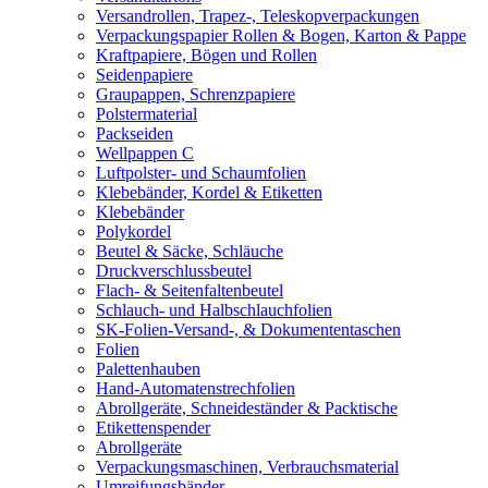
Versandrollen, Trapez-, Teleskopverpackungen
Verpackungspapier Rollen & Bogen, Karton & Pappe
Kraftpapiere, Bögen und Rollen
Seidenpapiere
Graupappen, Schrenzpapiere
Polstermaterial
Packseiden
Wellpappen C
Luftpolster- und Schaumfolien
Klebebänder, Kordel & Etiketten
Klebebänder
Polykordel
Beutel & Säcke, Schläuche
Druckverschlussbeutel
Flach- & Seitenfaltenbeutel
Schlauch- und Halbschlauchfolien
SK-Folien-Versand-, & Dokumententaschen
Folien
Palettenhauben
Hand-Automatenstrechfolien
Abrollgeräte, Schneideständer & Packtische
Etikettenspender
Abrollgeräte
Verpackungsmaschinen, Verbrauchsmaterial
Umreifungsbänder