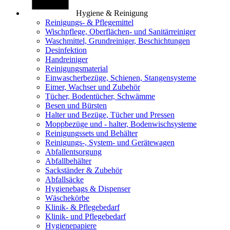
Hygiene & Reinigung
Reinigungs- & Pflegemittel
Wischpflege, Oberflächen- und Sanitärreiniger
Waschmittel, Grundreiniger, Beschichtungen
Desinfektion
Handreiniger
Reinigungsmaterial
Einwascherbezüge, Schienen, Stangensysteme
Eimer, Wachser und Zubehör
Tücher, Bodentücher, Schwämme
Besen und Bürsten
Halter und Bezüge, Tücher und Pressen
Moppbezüge und - halter, Bodenwischsysteme
Reinigungssets und Behälter
Reinigungs-, System- und Gerätewagen
Abfallentsorgung
Abfallbehälter
Sackständer & Zubehör
Abfallsäcke
Hygienebags & Dispenser
Wäschekörbe
Klinik- & Pflegebedarf
Klinik- und Pflegebedarf
Hygienepapiere