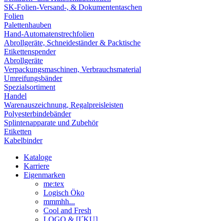
SK-Folien-Versand-, & Dokumententaschen
Folien
Palettenhauben
Hand-Automatenstrechfolien
Abrollgeräte, Schneideständer & Packtische
Etikettenspender
Abrollgeräte
Verpackungsmaschinen, Verbrauchsmaterial
Umreifungsbänder
Spezialsortiment
Handel
Warenauszeichnung, Regalpreisleisten
Polyesterbindebänder
Splintenapparate und Zubehör
Etiketten
Kabelbinder
Kataloge
Karriere
Eigenmarken
me:tex
Logisch Öko
mmmhh...
Cool and Fresh
LOGO & [I´KU]