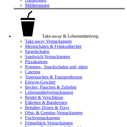
Garderoben
Mülltrennung
Take-away & Lebensmittelverp.
Take-away Verpackungen
Menüschalen & Feinkostbecher
Siegelschalen
Sandwich-Verpackungen
Pizzakartons
Pommes-, Snackschalen und -tüten
Catering
Tragetaschen & Transportboxen
Einweg-Geschirr
Becher, Flaschen & Zubehör
Lebensmittelverpackungen
Beutel & Verschlüsse
Etiketten & Banderolen
Behälter, Dosen & Trays
Obst- & Gemüse-Verpackungen
Fischverpackungen
Feingebäck-Verpackungen