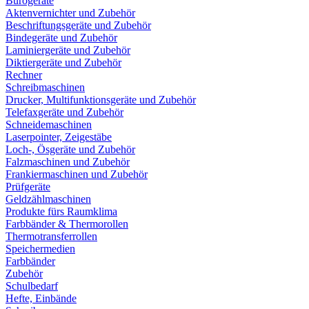
Bürogeräte
Aktenvernichter und Zubehör
Beschriftungsgeräte und Zubehör
Bindegeräte und Zubehör
Laminiergeräte und Zubehör
Diktiergeräte und Zubehör
Rechner
Schreibmaschinen
Drucker, Multifunktionsgeräte und Zubehör
Telefaxgeräte und Zubehör
Schneidemaschinen
Laserpointer, Zeigestäbe
Loch-, Ösgeräte und Zubehör
Falzmaschinen und Zubehör
Frankiermaschinen und Zubehör
Prüfgeräte
Geldzählmaschinen
Produkte fürs Raumklima
Farbbänder & Thermorollen
Thermotransferrollen
Speichermedien
Farbbänder
Zubehör
Schulbedarf
Hefte, Einbände