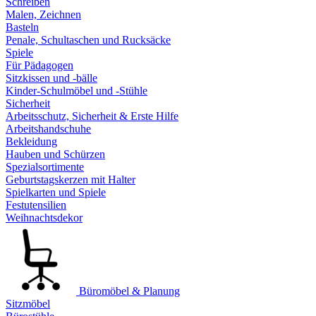
Schreiben
Malen, Zeichnen
Basteln
Penale, Schultaschen und Rucksäcke
Spiele
Für Pädagogen
Sitzkissen und -bälle
Kinder-Schulmöbel und -Stühle
Sicherheit
Arbeitsschutz, Sicherheit & Erste Hilfe
Arbeitshandschuhe
Bekleidung
Hauben und Schürzen
Spezialsortimente
Geburtstagskerzen mit Halter
Spielkarten und Spiele
Festutensilien
Weihnachtsdekor
Büromöbel & Planung
Sitzmöbel