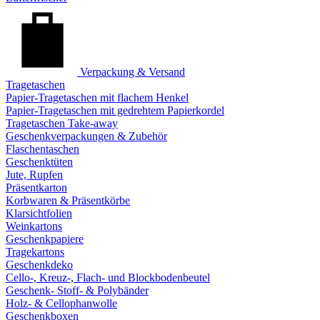
Verpackung & Versand
Tragetaschen
Papier-Tragetaschen mit flachem Henkel
Papier-Tragetaschen mit gedrehtem Papierkordel
Tragetaschen Take-away
Geschenkverpackungen & Zubehör
Flaschentaschen
Geschenktüten
Jute, Rupfen
Präsentkarton
Korbwaren & Präsentkörbe
Klarsichtfolien
Weinkartons
Geschenkpapiere
Tragekartons
Geschenkdeko
Cello-, Kreuz-, Flach- und Blockbodenbeutel
Geschenk- Stoff- & Polybänder
Holz- & Cellophanwolle
Geschenkboxen