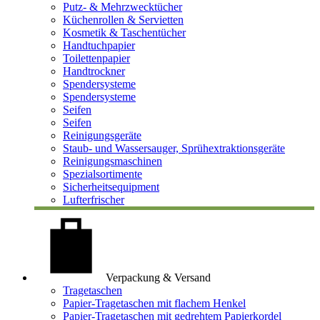
Putz- & Mehrzwecktücher
Küchenrollen & Servietten
Kosmetik & Taschentücher
Handtuchpapier
Toilettenpapier
Handtrockner
Spendersysteme
Spendersysteme
Seifen
Seifen
Reinigungsgeräte
Staub- und Wassersauger, Sprühextraktionsgeräte
Reinigungsmaschinen
Spezialsortimente
Sicherheitsequipment
Lufterfrischer
Verpackung & Versand
Tragetaschen
Papier-Tragetaschen mit flachem Henkel
Papier-Tragetaschen mit gedrehtem Papierkordel