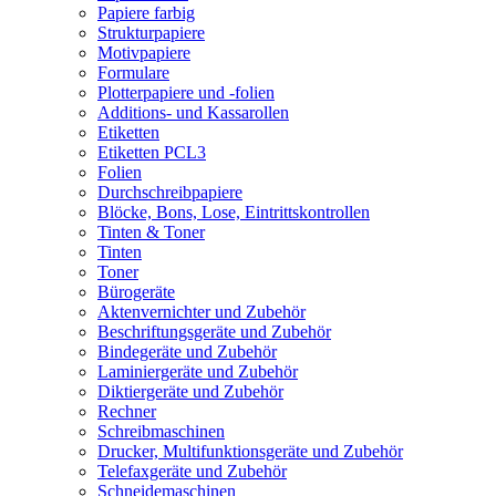
Papiere farbig
Strukturpapiere
Motivpapiere
Formulare
Plotterpapiere und -folien
Additions- und Kassarollen
Etiketten
Etiketten PCL3
Folien
Durchschreibpapiere
Blöcke, Bons, Lose, Eintrittskontrollen
Tinten & Toner
Tinten
Toner
Bürogeräte
Aktenvernichter und Zubehör
Beschriftungsgeräte und Zubehör
Bindegeräte und Zubehör
Laminiergeräte und Zubehör
Diktiergeräte und Zubehör
Rechner
Schreibmaschinen
Drucker, Multifunktionsgeräte und Zubehör
Telefaxgeräte und Zubehör
Schneidemaschinen