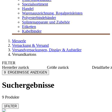
Spezialsortiment
Handel
Warenauszeichnung, Regalpreisleisten
Polyesterbindebänder
Splintenapparate und Zubehör
Etiketten
Kabelbinder
Messerle
Verpackung & Versand
Versandverpackungen, Display & Aufsteller
Versandkartons
FILTER
Hersteller
zurück
Größe
zurück
Detailfarbe
ColomPac
348x246x47 mm
braun
9
ERGEBNISSE ANZEIGEN
Elco Papier
237x225x123 mm
gelb/gra
Nips
237x170x46 mm
weiß
Suchergebnisse
9 Produkte
1
FILTER