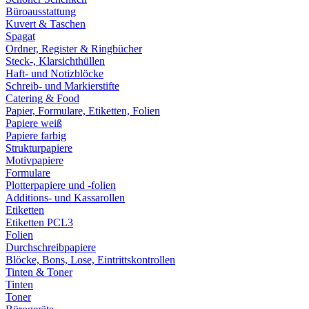
Büroausstattung
Kuvert & Taschen
Spagat
Ordner, Register & Ringbücher
Steck-, Klarsichthüllen
Haft- und Notizblöcke
Schreib- und Markierstifte
Catering & Food
Papier, Formulare, Etiketten, Folien
Papiere weiß
Papiere farbig
Strukturpapiere
Motivpapiere
Formulare
Plotterpapiere und -folien
Additions- und Kassarollen
Etiketten
Etiketten PCL3
Folien
Durchschreibpapiere
Blöcke, Bons, Lose, Eintrittskontrollen
Tinten & Toner
Tinten
Toner