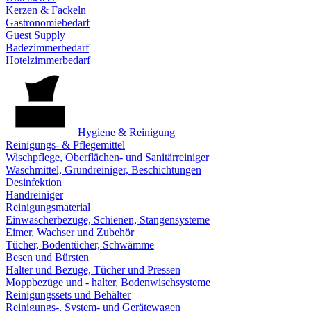
Kerzen & Fackeln
Gastronomiebedarf
Guest Supply
Badezimmerbedarf
Hotelzimmerbedarf
Hygiene & Reinigung
Reinigungs- & Pflegemittel
Wischpflege, Oberflächen- und Sanitärreiniger
Waschmittel, Grundreiniger, Beschichtungen
Desinfektion
Handreiniger
Reinigungsmaterial
Einwascherbezüge, Schienen, Stangensysteme
Eimer, Wachser und Zubehör
Tücher, Bodentücher, Schwämme
Besen und Bürsten
Halter und Bezüge, Tücher und Pressen
Moppbezüge und - halter, Bodenwischsysteme
Reinigungssets und Behälter
Reinigungs-, System- und Gerätewagen