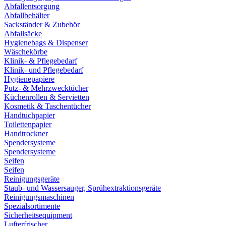
Abfallentsorgung
Abfallbehälter
Sackständer & Zubehör
Abfallsäcke
Hygienebags & Dispenser
Wäschekörbe
Klinik- & Pflegebedarf
Klinik- und Pflegebedarf
Hygienepapiere
Putz- & Mehrzwecktücher
Küchenrollen & Servietten
Kosmetik & Taschentücher
Handtuchpapier
Toilettenpapier
Handtrockner
Spendersysteme
Spendersysteme
Seifen
Seifen
Reinigungsgeräte
Staub- und Wassersauger, Sprühextraktionsgeräte
Reinigungsmaschinen
Spezialsortimente
Sicherheitsequipment
Lufterfrischer