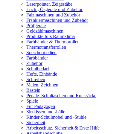
Laserpointer, Zeigestäbe
Loch-, Ösgeräte und Zubehör
Falzmaschinen und Zubehör
Frankiermaschinen und Zubehör
Prüfgeräte
Geldzählmaschinen
Produkte fürs Raumklima
Farbbänder & Thermorollen
Thermotransferrollen
Speichermedien
Farbbänder
Zubehör
Schulbedarf
Hefte, Einbände
Schreiben
Malen, Zeichnen
Basteln
Penale, Schultaschen und Rucksäcke
Spiele
Für Pädagogen
Sitzkissen und -bälle
Kinder-Schulmöbel und -Stühle
Sicherheit
Arbeitsschutz, Sicherheit & Erste Hilfe
Arbeitshandschuhe