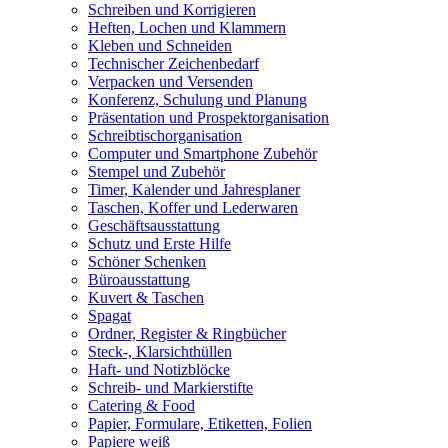
Schreiben und Korrigieren
Heften, Lochen und Klammern
Kleben und Schneiden
Technischer Zeichenbedarf
Verpacken und Versenden
Konferenz, Schulung und Planung
Präsentation und Prospektorganisation
Schreibtischorganisation
Computer und Smartphone Zubehör
Stempel und Zubehör
Timer, Kalender und Jahresplaner
Taschen, Koffer und Lederwaren
Geschäftsausstattung
Schutz und Erste Hilfe
Schöner Schenken
Büroausstattung
Kuvert & Taschen
Spagat
Ordner, Register & Ringbücher
Steck-, Klarsichthüllen
Haft- und Notizblöcke
Schreib- und Markierstifte
Catering & Food
Papier, Formulare, Etiketten, Folien
Papiere weiß