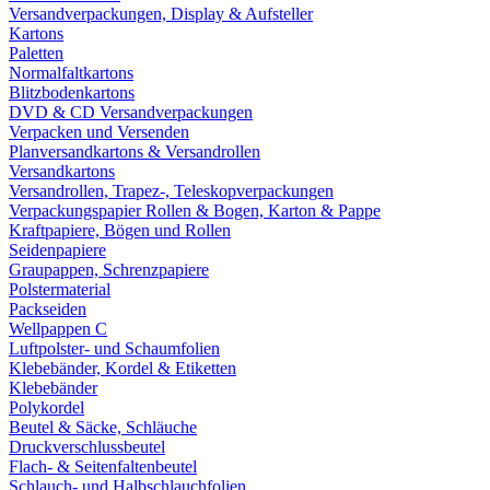
Versandverpackungen, Display & Aufsteller
Kartons
Paletten
Normalfaltkartons
Blitzbodenkartons
DVD & CD Versandverpackungen
Verpacken und Versenden
Planversandkartons & Versandrollen
Versandkartons
Versandrollen, Trapez-, Teleskopverpackungen
Verpackungspapier Rollen & Bogen, Karton & Pappe
Kraftpapiere, Bögen und Rollen
Seidenpapiere
Graupappen, Schrenzpapiere
Polstermaterial
Packseiden
Wellpappen C
Luftpolster- und Schaumfolien
Klebebänder, Kordel & Etiketten
Klebebänder
Polykordel
Beutel & Säcke, Schläuche
Druckverschlussbeutel
Flach- & Seitenfaltenbeutel
Schlauch- und Halbschlauchfolien