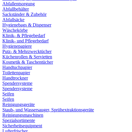
Abfallentsorgung
Abfallbehälter
Sackständer & Zubehör
Abfallsäcke
Hygienebags & Dispenser
Wäschekörbe
Klinik- & Pflegebedarf
Klinik- und Pflegebedarf
Hygienepapiere
Putz- & Mehrzwecktücher
Küchenrollen & Servietten
Kosmetik & Taschentücher
Handtuchpapier
Toilettenpapier
Handtrockner
Spendersysteme
Spendersysteme
Seifen
Seifen
Reinigungsgeräte
Staub- und Wassersauger, Sprühextraktionsgeräte
Reinigungsmaschinen
Spezialsortimente
Sicherheitsequipment
Lufterfrischer