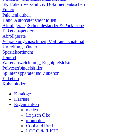
SK-Folien-Versand-, & Dokumententaschen
Folien
Palettenhauben
Hand-Automatenstrechfolien
Abrollgeräte, Schneideständer & Packtische
Etikettenspender
Abrollgeräte
Verpackungsmaschinen, Verbrauchsmaterial
Umreifungsbänder
Spezialsortiment
Handel
Warenauszeichnung, Regalpreisleisten
Polyesterbindebänder
Splintenapparate und Zubehör
Etiketten
Kabelbinder
Kataloge
Karriere
Eigenmarken
me:tex
Logisch Öko
mmmhh...
Cool and Fresh
LOGO & [I´KU]