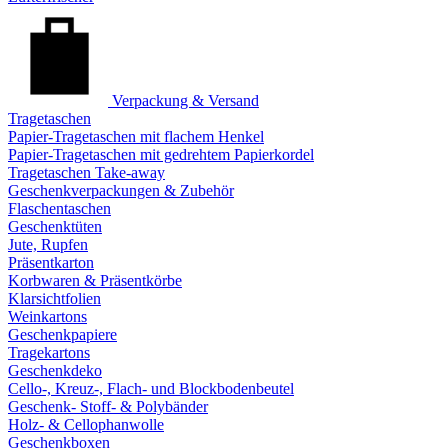
Verpackung & Versand
Tragetaschen
Papier-Tragetaschen mit flachem Henkel
Papier-Tragetaschen mit gedrehtem Papierkordel
Tragetaschen Take-away
Geschenkverpackungen & Zubehör
Flaschentaschen
Geschenktüten
Jute, Rupfen
Präsentkarton
Korbwaren & Präsentkörbe
Klarsichtfolien
Weinkartons
Geschenkpapiere
Tragekartons
Geschenkdeko
Cello-, Kreuz-, Flach- und Blockbodenbeutel
Geschenk- Stoff- & Polybänder
Holz- & Cellophanwolle
Geschenkboxen