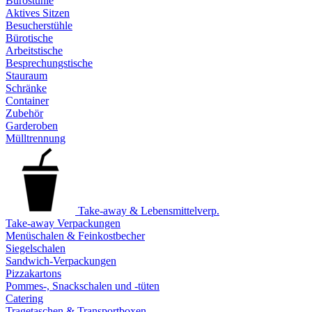
Bürostühle
Aktives Sitzen
Besucherstühle
Bürotische
Arbeitstische
Besprechungstische
Stauraum
Schränke
Container
Zubehör
Garderoben
Mülltrennung
Take-away & Lebensmittelverp.
Take-away Verpackungen
Menüschalen & Feinkostbecher
Siegelschalen
Sandwich-Verpackungen
Pizzakartons
Pommes-, Snackschalen und -tüten
Catering
Tragetaschen & Transportboxen