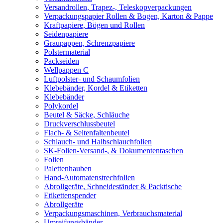
Versandrollen, Trapez-, Teleskopverpackungen
Verpackungspapier Rollen & Bogen, Karton & Pappe
Kraftpapiere, Bögen und Rollen
Seidenpapiere
Graupappen, Schrenzpapiere
Polstermaterial
Packseiden
Wellpappen C
Luftpolster- und Schaumfolien
Klebebänder, Kordel & Etiketten
Klebebänder
Polykordel
Beutel & Säcke, Schläuche
Druckverschlussbeutel
Flach- & Seitenfaltenbeutel
Schlauch- und Halbschlauchfolien
SK-Folien-Versand-, & Dokumententaschen
Folien
Palettenhauben
Hand-Automatenstrechfolien
Abrollgeräte, Schneideständer & Packtische
Etikettenspender
Abrollgeräte
Verpackungsmaschinen, Verbrauchsmaterial
Umreifungsbänder