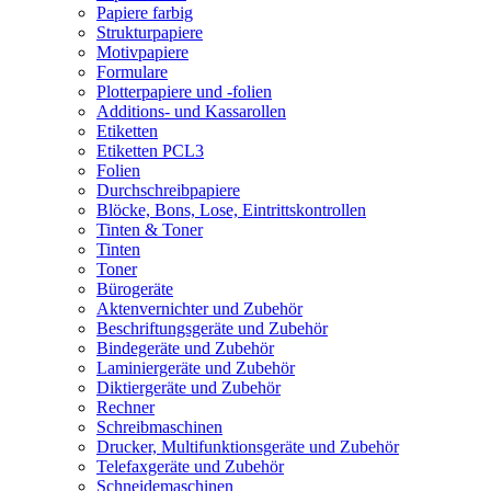
Papiere farbig
Strukturpapiere
Motivpapiere
Formulare
Plotterpapiere und -folien
Additions- und Kassarollen
Etiketten
Etiketten PCL3
Folien
Durchschreibpapiere
Blöcke, Bons, Lose, Eintrittskontrollen
Tinten & Toner
Tinten
Toner
Bürogeräte
Aktenvernichter und Zubehör
Beschriftungsgeräte und Zubehör
Bindegeräte und Zubehör
Laminiergeräte und Zubehör
Diktiergeräte und Zubehör
Rechner
Schreibmaschinen
Drucker, Multifunktionsgeräte und Zubehör
Telefaxgeräte und Zubehör
Schneidemaschinen