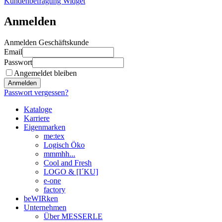
Kundenbefragung Widget
Anmelden
Anmelden Geschäftskunde
Email
Passwort
Angemeldet bleiben
Anmelden
Passwort vergessen?
Kataloge
Karriere
Eigenmarken
me:tex
Logisch Öko
mmmhh...
Cool and Fresh
LOGO & [I´KU]
e-one
factory
beWIRken
Unternehmen
Über MESSERLE