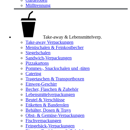
Garderoben
Mülltrennung
Take-away & Lebensmittelverp.
Take-away Verpackungen
Menüschalen & Feinkostbecher
Siegelschalen
Sandwich-Verpackungen
Pizzakartons
Pommes-, Snackschalen und -tüten
Catering
Tragetaschen & Transportboxen
Einweg-Geschirr
Becher, Flaschen & Zubehör
Lebensmittelverpackungen
Beutel & Verschlüsse
Etiketten & Banderolen
Behälter, Dosen & Trays
Obst- & Gemüse-Verpackungen
Fischverpackungen
Feingebäck-Verpackungen