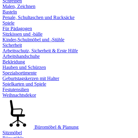
Schreiben
Malen, Zeichnen
Basteln
Penale, Schultaschen und Rucksäcke
Spiele
Für Pädagogen
Sitzkissen und -bälle
Kinder-Schulmöbel und -Stühle
Sicherheit
Arbeitsschutz, Sicherheit & Erste Hilfe
Arbeitshandschuhe
Bekleidung
Hauben und Schürzen
Spezialsortimente
Geburtstagskerzen mit Halter
Spielkarten und Spiele
Festutensilien
Weihnachtsdekor
Büromöbel & Planung
Sitzmöbel