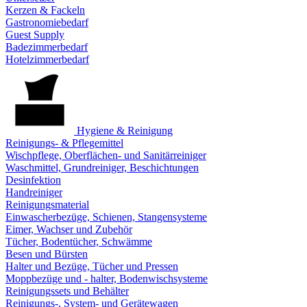
Kerzen & Fackeln
Gastronomiebedarf
Guest Supply
Badezimmerbedarf
Hotelzimmerbedarf
Hygiene & Reinigung
Reinigungs- & Pflegemittel
Wischpflege, Oberflächen- und Sanitärreiniger
Waschmittel, Grundreiniger, Beschichtungen
Desinfektion
Handreiniger
Reinigungsmaterial
Einwascherbezüge, Schienen, Stangensysteme
Eimer, Wachser und Zubehör
Tücher, Bodentücher, Schwämme
Besen und Bürsten
Halter und Bezüge, Tücher und Pressen
Moppbezüge und - halter, Bodenwischsysteme
Reinigungssets und Behälter
Reinigungs-, System- und Gerätewagen