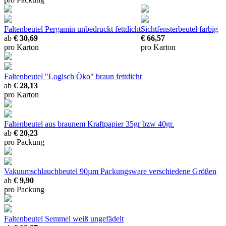
Faltenbeutel Pergamin unbedruckt
fettdicht
Sichtfensterbeutel farbig
ab
€ 30,69
€ 66,57
pro Karton
pro Karton
Faltenbeutel "Logisch Öko" braun fettdicht
ab
€ 28,13
pro Karton
Faltenbeutel
aus braunem Kraftpapier 35gr bzw 40gr.
ab
€ 20,23
pro Packung
Vakuumschlauchbeutel 90µm Packungsware
verschiedene Größen
ab
€ 9,90
pro Packung
Faltenbeutel Semmel weiß
ungefädelt