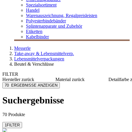
Spezialsortiment
Handel
Warenauszeichnung, Regalpreisleisten
Polyesterbindebänder
Splintenapparate und Zubehör
Etiketten
Kabelbinder
Messerle
Take-away & Lebensmittelverp.
Lebensmittelverpackungen
Beutel & Verschlüsse
FILTER
Hersteller
zurück
Material
zurück
Detailfarbe
Duni eco echo
Kraftpapier
blau/wei
70
ERGEBNISSE ANZEIGEN
Egepack
PE
bordeau
Folia
PP
braun
Suchergebnisse
LOGISCH ÖKO
Papier
gold
MESSERLE
Metall
grün
mehr anzeigen
mehr anzeigen
mehr anzeig
70 Produkte
1
FILTER