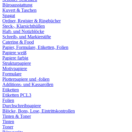
Büroausstattung
Kuvert & Taschen
Spagat
Ordner, Register & Ringbücher
Steck-, Klarsichthüllen
Haft- und Notizblöcke
Schreib- und Markierstifte
Catering & Food
Papier, Formulare, Etiketten, Folien
Papiere weiß
Papiere farbig
Strukturpapiere
Motivpapiere
Formulare
Plotterpapiere und -folien
Additions- und Kassarollen
Etiketten
Etiketten PCL3
Folien
Durchschreibpapiere
Blöcke, Bons, Lose, Eintrittskontrollen
Tinten & Toner
Tinten
Toner