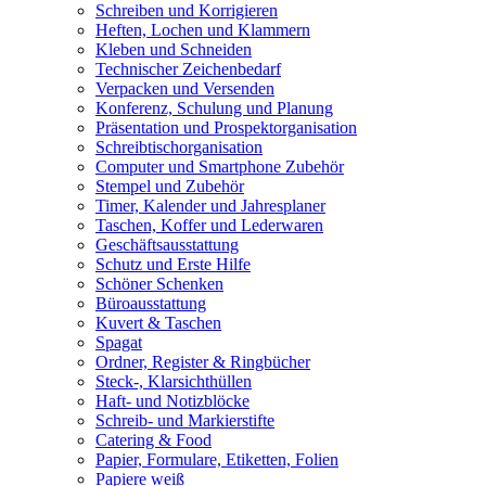
Schreiben und Korrigieren
Heften, Lochen und Klammern
Kleben und Schneiden
Technischer Zeichenbedarf
Verpacken und Versenden
Konferenz, Schulung und Planung
Präsentation und Prospektorganisation
Schreibtischorganisation
Computer und Smartphone Zubehör
Stempel und Zubehör
Timer, Kalender und Jahresplaner
Taschen, Koffer und Lederwaren
Geschäftsausstattung
Schutz und Erste Hilfe
Schöner Schenken
Büroausstattung
Kuvert & Taschen
Spagat
Ordner, Register & Ringbücher
Steck-, Klarsichthüllen
Haft- und Notizblöcke
Schreib- und Markierstifte
Catering & Food
Papier, Formulare, Etiketten, Folien
Papiere weiß