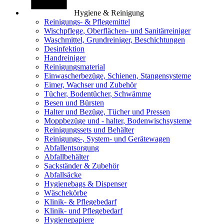
Hygiene & Reinigung
Reinigungs- & Pflegemittel
Wischpflege, Oberflächen- und Sanitärreiniger
Waschmittel, Grundreiniger, Beschichtungen
Desinfektion
Handreiniger
Reinigungsmaterial
Einwascherbezüge, Schienen, Stangensysteme
Eimer, Wachser und Zubehör
Tücher, Bodentücher, Schwämme
Besen und Bürsten
Halter und Bezüge, Tücher und Pressen
Moppbezüge und - halter, Bodenwischsysteme
Reinigungssets und Behälter
Reinigungs-, System- und Gerätewagen
Abfallentsorgung
Abfallbehälter
Sackständer & Zubehör
Abfallsäcke
Hygienebags & Dispenser
Wäschekörbe
Klinik- & Pflegebedarf
Klinik- und Pflegebedarf
Hygienepapiere