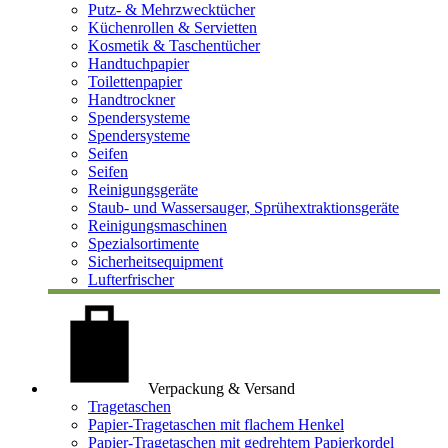
Putz- & Mehrzwecktücher
Küchenrollen & Servietten
Kosmetik & Taschentücher
Handtuchpapier
Toilettenpapier
Handtrockner
Spendersysteme
Spendersysteme
Seifen
Seifen
Reinigungsgeräte
Staub- und Wassersauger, Sprühextraktionsgeräte
Reinigungsmaschinen
Spezialsortimente
Sicherheitsequipment
Lufterfrischer
Verpackung & Versand
Tragetaschen
Papier-Tragetaschen mit flachem Henkel
Papier-Tragetaschen mit gedrehtem Papierkordel