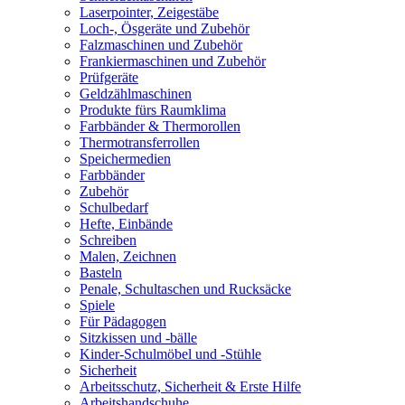
Laserpointer, Zeigestäbe
Loch-, Ösgeräte und Zubehör
Falzmaschinen und Zubehör
Frankiermaschinen und Zubehör
Prüfgeräte
Geldzählmaschinen
Produkte fürs Raumklima
Farbbänder & Thermorollen
Thermotransferrollen
Speichermedien
Farbbänder
Zubehör
Schulbedarf
Hefte, Einbände
Schreiben
Malen, Zeichnen
Basteln
Penale, Schultaschen und Rucksäcke
Spiele
Für Pädagogen
Sitzkissen und -bälle
Kinder-Schulmöbel und -Stühle
Sicherheit
Arbeitsschutz, Sicherheit & Erste Hilfe
Arbeitshandschuhe