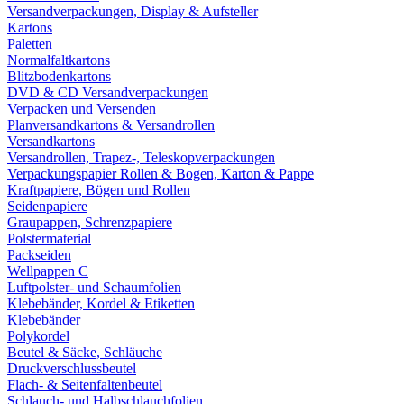
Versandverpackungen, Display & Aufsteller
Kartons
Paletten
Normalfaltkartons
Blitzbodenkartons
DVD & CD Versandverpackungen
Verpacken und Versenden
Planversandkartons & Versandrollen
Versandkartons
Versandrollen, Trapez-, Teleskopverpackungen
Verpackungspapier Rollen & Bogen, Karton & Pappe
Kraftpapiere, Bögen und Rollen
Seidenpapiere
Graupappen, Schrenzpapiere
Polstermaterial
Packseiden
Wellpappen C
Luftpolster- und Schaumfolien
Klebebänder, Kordel & Etiketten
Klebebänder
Polykordel
Beutel & Säcke, Schläuche
Druckverschlussbeutel
Flach- & Seitenfaltenbeutel
Schlauch- und Halbschlauchfolien