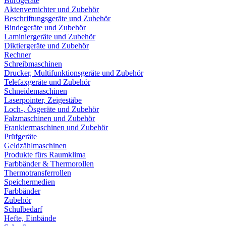
Bürogeräte
Aktenvernichter und Zubehör
Beschriftungsgeräte und Zubehör
Bindegeräte und Zubehör
Laminiergeräte und Zubehör
Diktiergeräte und Zubehör
Rechner
Schreibmaschinen
Drucker, Multifunktionsgeräte und Zubehör
Telefaxgeräte und Zubehör
Schneidemaschinen
Laserpointer, Zeigestäbe
Loch-, Ösgeräte und Zubehör
Falzmaschinen und Zubehör
Frankiermaschinen und Zubehör
Prüfgeräte
Geldzählmaschinen
Produkte fürs Raumklima
Farbbänder & Thermorollen
Thermotransferrollen
Speichermedien
Farbbänder
Zubehör
Schulbedarf
Hefte, Einbände