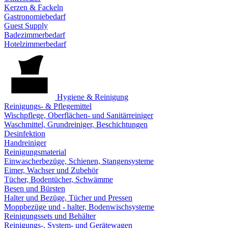
Kerzen & Fackeln
Gastronomiebedarf
Guest Supply
Badezimmerbedarf
Hotelzimmerbedarf
Hygiene & Reinigung
Reinigungs- & Pflegemittel
Wischpflege, Oberflächen- und Sanitärreiniger
Waschmittel, Grundreiniger, Beschichtungen
Desinfektion
Handreiniger
Reinigungsmaterial
Einwascherbezüge, Schienen, Stangensysteme
Eimer, Wachser und Zubehör
Tücher, Bodentücher, Schwämme
Besen und Bürsten
Halter und Bezüge, Tücher und Pressen
Moppbezüge und - halter, Bodenwischsysteme
Reinigungssets und Behälter
Reinigungs-, System- und Gerätewagen