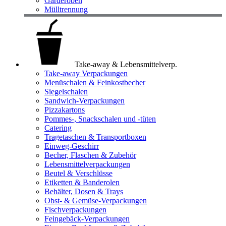
Garderoben
Mülltrennung
Take-away & Lebensmittelverp.
Take-away Verpackungen
Menüschalen & Feinkostbecher
Siegelschalen
Sandwich-Verpackungen
Pizzakartons
Pommes-, Snackschalen und -tüten
Catering
Tragetaschen & Transportboxen
Einweg-Geschirr
Becher, Flaschen & Zubehör
Lebensmittelverpackungen
Beutel & Verschlüsse
Etiketten & Banderolen
Behälter, Dosen & Trays
Obst- & Gemüse-Verpackungen
Fischverpackungen
Feingebäck-Verpackungen