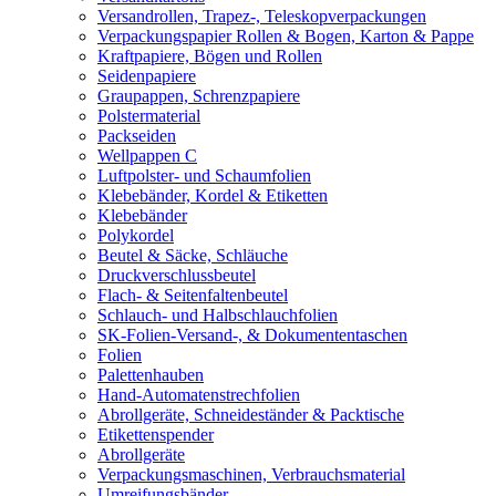
Versandrollen, Trapez-, Teleskopverpackungen
Verpackungspapier Rollen & Bogen, Karton & Pappe
Kraftpapiere, Bögen und Rollen
Seidenpapiere
Graupappen, Schrenzpapiere
Polstermaterial
Packseiden
Wellpappen C
Luftpolster- und Schaumfolien
Klebebänder, Kordel & Etiketten
Klebebänder
Polykordel
Beutel & Säcke, Schläuche
Druckverschlussbeutel
Flach- & Seitenfaltenbeutel
Schlauch- und Halbschlauchfolien
SK-Folien-Versand-, & Dokumententaschen
Folien
Palettenhauben
Hand-Automatenstrechfolien
Abrollgeräte, Schneideständer & Packtische
Etikettenspender
Abrollgeräte
Verpackungsmaschinen, Verbrauchsmaterial
Umreifungsbänder