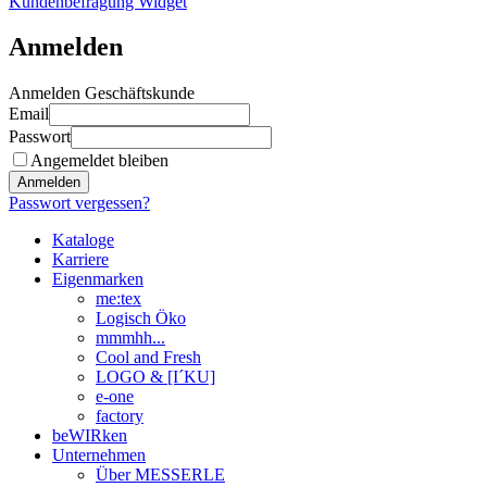
Kundenbefragung Widget
Anmelden
Anmelden Geschäftskunde
Email
Passwort
Angemeldet bleiben
Anmelden
Passwort vergessen?
Kataloge
Karriere
Eigenmarken
me:tex
Logisch Öko
mmmhh...
Cool and Fresh
LOGO & [I´KU]
e-one
factory
beWIRken
Unternehmen
Über MESSERLE