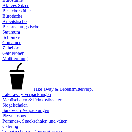
Bürostühle
Aktives Sitzen
Besucherstühle
Bürotische
Arbeitstische
Besprechungstische
Stauraum
Schränke
Container
Zubehör
Garderoben
Mülltrennung
Take-away & Lebensmittelverp.
Take-away Verpackungen
Menüschalen & Feinkostbecher
Siegelschalen
Sandwich-Verpackungen
Pizzakartons
Pommes-, Snackschalen und -tüten
Catering
Tragetaschen & Transportboxen