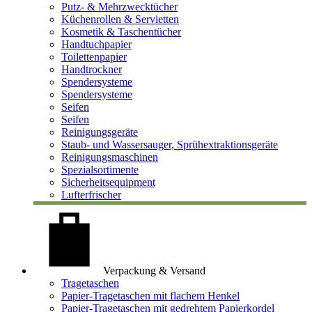
Putz- & Mehrzwecktücher
Küchenrollen & Servietten
Kosmetik & Taschentücher
Handtuchpapier
Toilettenpapier
Handtrockner
Spendersysteme
Spendersysteme
Seifen
Seifen
Reinigungsgeräte
Staub- und Wassersauger, Sprühextraktionsgeräte
Reinigungsmaschinen
Spezialsortimente
Sicherheitsequipment
Lufterfrischer
Verpackung & Versand
Tragetaschen
Papier-Tragetaschen mit flachem Henkel
Papier-Tragetaschen mit gedrehtem Papierkordel