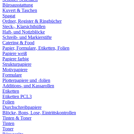
Büroausstattung
Kuvert & Taschen
Spagat
Ordner, Register & Ringbücher
Steck-, Klarsichthüllen
Haft- und Notizblöcke
Schreib- und Markierstifte
Catering & Food
Papier, Formulare, Etiketten, Folien
Papiere weiß
Papiere farbig
Strukturpapiere
Motivpapiere
Formulare
Plotterpapiere und -folien
Additions- und Kassarollen
Etiketten
Etiketten PCL3
Folien
Durchschreibpapiere
Blöcke, Bons, Lose, Eintrittskontrollen
Tinten & Toner
Tinten
Toner