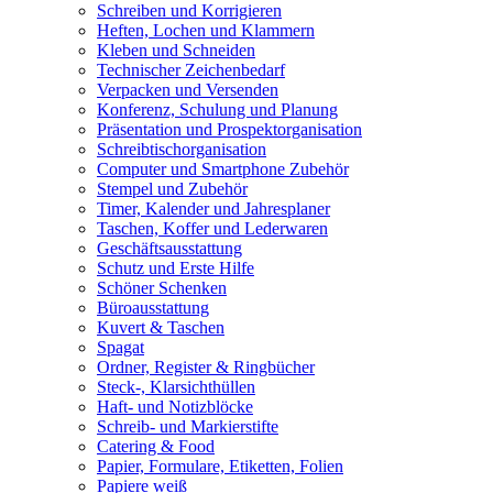
Schreiben und Korrigieren
Heften, Lochen und Klammern
Kleben und Schneiden
Technischer Zeichenbedarf
Verpacken und Versenden
Konferenz, Schulung und Planung
Präsentation und Prospektorganisation
Schreibtischorganisation
Computer und Smartphone Zubehör
Stempel und Zubehör
Timer, Kalender und Jahresplaner
Taschen, Koffer und Lederwaren
Geschäftsausstattung
Schutz und Erste Hilfe
Schöner Schenken
Büroausstattung
Kuvert & Taschen
Spagat
Ordner, Register & Ringbücher
Steck-, Klarsichthüllen
Haft- und Notizblöcke
Schreib- und Markierstifte
Catering & Food
Papier, Formulare, Etiketten, Folien
Papiere weiß