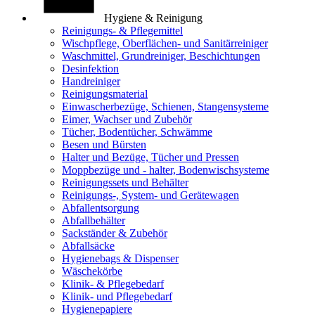
Hygiene & Reinigung
Reinigungs- & Pflegemittel
Wischpflege, Oberflächen- und Sanitärreiniger
Waschmittel, Grundreiniger, Beschichtungen
Desinfektion
Handreiniger
Reinigungsmaterial
Einwascherbezüge, Schienen, Stangensysteme
Eimer, Wachser und Zubehör
Tücher, Bodentücher, Schwämme
Besen und Bürsten
Halter und Bezüge, Tücher und Pressen
Moppbezüge und - halter, Bodenwischsysteme
Reinigungssets und Behälter
Reinigungs-, System- und Gerätewagen
Abfallentsorgung
Abfallbehälter
Sackständer & Zubehör
Abfallsäcke
Hygienebags & Dispenser
Wäschekörbe
Klinik- & Pflegebedarf
Klinik- und Pflegebedarf
Hygienepapiere