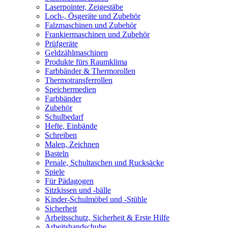
Laserpointer, Zeigestäbe
Loch-, Ösgeräte und Zubehör
Falzmaschinen und Zubehör
Frankiermaschinen und Zubehör
Prüfgeräte
Geldzählmaschinen
Produkte fürs Raumklima
Farbbänder & Thermorollen
Thermotransferrollen
Speichermedien
Farbbänder
Zubehör
Schulbedarf
Hefte, Einbände
Schreiben
Malen, Zeichnen
Basteln
Penale, Schultaschen und Rucksäcke
Spiele
Für Pädagogen
Sitzkissen und -bälle
Kinder-Schulmöbel und -Stühle
Sicherheit
Arbeitsschutz, Sicherheit & Erste Hilfe
Arbeitshandschuhe