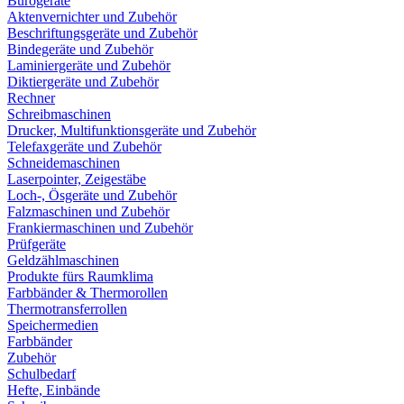
Bürogeräte
Aktenvernichter und Zubehör
Beschriftungsgeräte und Zubehör
Bindegeräte und Zubehör
Laminiergeräte und Zubehör
Diktiergeräte und Zubehör
Rechner
Schreibmaschinen
Drucker, Multifunktionsgeräte und Zubehör
Telefaxgeräte und Zubehör
Schneidemaschinen
Laserpointer, Zeigestäbe
Loch-, Ösgeräte und Zubehör
Falzmaschinen und Zubehör
Frankiermaschinen und Zubehör
Prüfgeräte
Geldzählmaschinen
Produkte fürs Raumklima
Farbbänder & Thermorollen
Thermotransferrollen
Speichermedien
Farbbänder
Zubehör
Schulbedarf
Hefte, Einbände