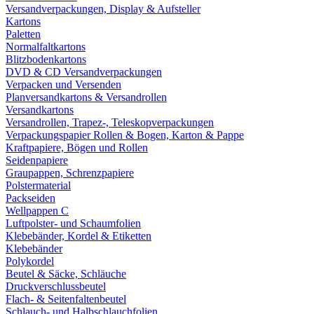
Versandverpackungen, Display & Aufsteller
Kartons
Paletten
Normalfaltkartons
Blitzbodenkartons
DVD & CD Versandverpackungen
Verpacken und Versenden
Planversandkartons & Versandrollen
Versandkartons
Versandrollen, Trapez-, Teleskopverpackungen
Verpackungspapier Rollen & Bogen, Karton & Pappe
Kraftpapiere, Bögen und Rollen
Seidenpapiere
Graupappen, Schrenzpapiere
Polstermaterial
Packseiden
Wellpappen C
Luftpolster- und Schaumfolien
Klebebänder, Kordel & Etiketten
Klebebänder
Polykordel
Beutel & Säcke, Schläuche
Druckverschlussbeutel
Flach- & Seitenfaltenbeutel
Schlauch- und Halbschlauchfolien