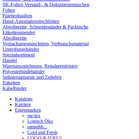
SK-Folien-Versand-, & Dokumententaschen
Folien
Palettenhauben
Hand-Automatenstrechfolien
Abrollgeräte, Schneideständer & Packtische
Etikettenspender
Abrollgeräte
Verpackungsmaschinen, Verbrauchsmaterial
Umreifungsbänder
Spezialsortiment
Handel
Warenauszeichnung, Regalpreisleisten
Polyesterbindebänder
Splintenapparate und Zubehör
Etiketten
Kabelbinder
Kataloge
Karriere
Eigenmarken
me:tex
Logisch Öko
mmmhh...
Cool and Fresh
LOGO & [I´KU]