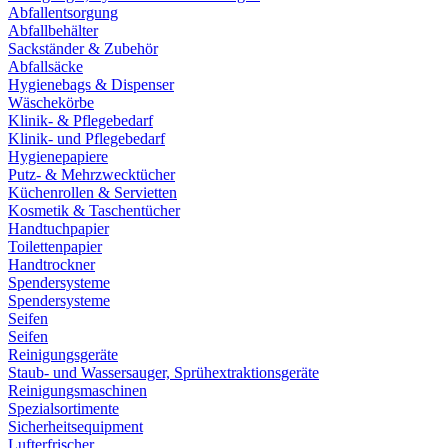
Abfallentsorgung
Abfallbehälter
Sackständer & Zubehör
Abfallsäcke
Hygienebags & Dispenser
Wäschekörbe
Klinik- & Pflegebedarf
Klinik- und Pflegebedarf
Hygienepapiere
Putz- & Mehrzwecktücher
Küchenrollen & Servietten
Kosmetik & Taschentücher
Handtuchpapier
Toilettenpapier
Handtrockner
Spendersysteme
Spendersysteme
Seifen
Seifen
Reinigungsgeräte
Staub- und Wassersauger, Sprühextraktionsgeräte
Reinigungsmaschinen
Spezialsortimente
Sicherheitsequipment
Lufterfrischer