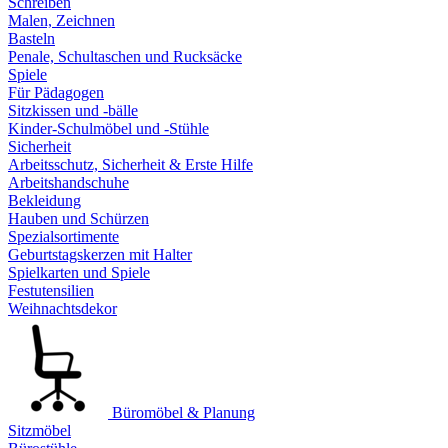
Schreiben
Malen, Zeichnen
Basteln
Penale, Schultaschen und Rucksäcke
Spiele
Für Pädagogen
Sitzkissen und -bälle
Kinder-Schulmöbel und -Stühle
Sicherheit
Arbeitsschutz, Sicherheit & Erste Hilfe
Arbeitshandschuhe
Bekleidung
Hauben und Schürzen
Spezialsortimente
Geburtstagskerzen mit Halter
Spielkarten und Spiele
Festutensilien
Weihnachtsdekor
Büromöbel & Planung
Sitzmöbel