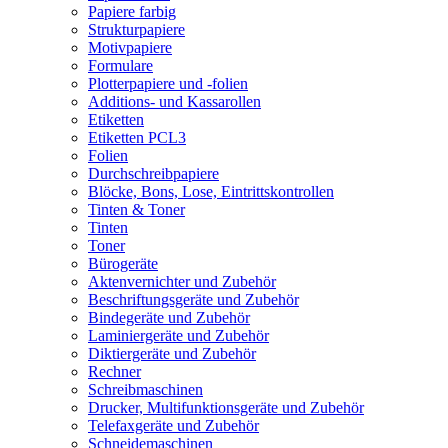
Papiere farbig
Strukturpapiere
Motivpapiere
Formulare
Plotterpapiere und -folien
Additions- und Kassarollen
Etiketten
Etiketten PCL3
Folien
Durchschreibpapiere
Blöcke, Bons, Lose, Eintrittskontrollen
Tinten & Toner
Tinten
Toner
Bürogeräte
Aktenvernichter und Zubehör
Beschriftungsgeräte und Zubehör
Bindegeräte und Zubehör
Laminiergeräte und Zubehör
Diktiergeräte und Zubehör
Rechner
Schreibmaschinen
Drucker, Multifunktionsgeräte und Zubehör
Telefaxgeräte und Zubehör
Schneidemaschinen