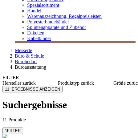
Spezialsortiment
Handel
Warenauszeichnung, Regalpreisleisten
Polyesterbindebänder
Splintenapparate und Zubehör
Etiketten
Kabelbinder
Messerle
Büro & Schule
Bürobedarf
Büroausstattung
FILTER
Hersteller
zurück
Produkttyp
zurück
Größe
zurüc
Fellowes
Arbeitstisch
605 x 6
11
ERGEBNISSE ANZEIGEN
Leitz
Laptopständer
540 x 6
MESSERLE
46x74x6
Suchergebnisse
mehr anzeig
11 Produkte
1
FILTER