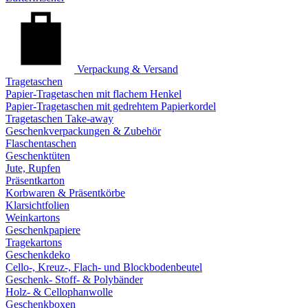
Verpackung & Versand
Tragetaschen
Papier-Tragetaschen mit flachem Henkel
Papier-Tragetaschen mit gedrehtem Papierkordel
Tragetaschen Take-away
Geschenkverpackungen & Zubehör
Flaschentaschen
Geschenktüten
Jute, Rupfen
Präsentkarton
Korbwaren & Präsentkörbe
Klarsichtfolien
Weinkartons
Geschenkpapiere
Tragekartons
Geschenkdeko
Cello-, Kreuz-, Flach- und Blockbodenbeutel
Geschenk- Stoff- & Polybänder
Holz- & Cellophanwolle
Geschenkboxen