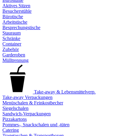
Bürostühle
Aktives Sitzen
Besucherstühle
Bürotische
Arbeitstische
Besprechungstische
Stauraum
Schränke
Container
Zubehör
Garderoben
Mülltrennung
Take-away & Lebensmittelverp.
Take-away Verpackungen
Menüschalen & Feinkostbecher
Siegelschalen
Sandwich-Verpackungen
Pizzakartons
Pommes-, Snackschalen und -tüten
Catering
Tragetaschen & Transportboxen