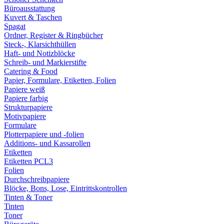
Büroausstattung
Kuvert & Taschen
Spagat
Ordner, Register & Ringbücher
Steck-, Klarsichthüllen
Haft- und Notizblöcke
Schreib- und Markierstifte
Catering & Food
Papier, Formulare, Etiketten, Folien
Papiere weiß
Papiere farbig
Strukturpapiere
Motivpapiere
Formulare
Plotterpapiere und -folien
Additions- und Kassarollen
Etiketten
Etiketten PCL3
Folien
Durchschreibpapiere
Blöcke, Bons, Lose, Eintrittskontrollen
Tinten & Toner
Tinten
Toner