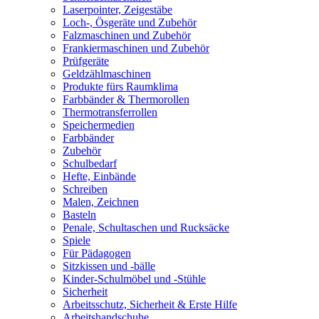
Laserpointer, Zeigestäbe
Loch-, Ösgeräte und Zubehör
Falzmaschinen und Zubehör
Frankiermaschinen und Zubehör
Prüfgeräte
Geldzählmaschinen
Produkte fürs Raumklima
Farbbänder & Thermorollen
Thermotransferrollen
Speichermedien
Farbbänder
Zubehör
Schulbedarf
Hefte, Einbände
Schreiben
Malen, Zeichnen
Basteln
Penale, Schultaschen und Rucksäcke
Spiele
Für Pädagogen
Sitzkissen und -bälle
Kinder-Schulmöbel und -Stühle
Sicherheit
Arbeitsschutz, Sicherheit & Erste Hilfe
Arbeitshandschuhe