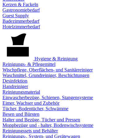
Kerzen & Fackeln
Gastronomiebedarf
Guest Supply
Badezimmerbedarf
Hotelzimmerbedarf
Hygiene & Reinigung
Reinigungs- & Pflegemittel
Wischpflege, Oberflächen- und Sanitärreiniger
Waschmittel, Grundreiniger, Beschichtungen
Desinfektion
Handreiniger
Reinigungsmaterial
Einwascherbezüge, Schienen, Stangensysteme
Eimer, Wachser und Zubehör
Tücher, Bodentücher, Schwämme
Besen und Bürsten
Halter und Bezüge, Tücher und Pressen
Moppbezüge und - halter, Bodenwischsysteme
Reinigungssets und Behälter
Reinigungs-, System- und Gerätewagen