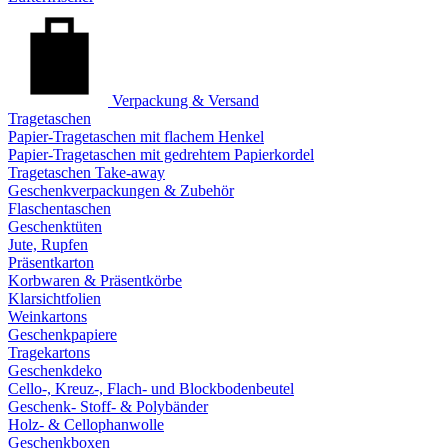
Verpackung & Versand
Tragetaschen
Papier-Tragetaschen mit flachem Henkel
Papier-Tragetaschen mit gedrehtem Papierkordel
Tragetaschen Take-away
Geschenkverpackungen & Zubehör
Flaschentaschen
Geschenktüten
Jute, Rupfen
Präsentkarton
Korbwaren & Präsentkörbe
Klarsichtfolien
Weinkartons
Geschenkpapiere
Tragekartons
Geschenkdeko
Cello-, Kreuz-, Flach- und Blockbodenbeutel
Geschenk- Stoff- & Polybänder
Holz- & Cellophanwolle
Geschenkboxen