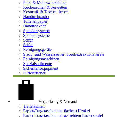
Putz- & Mehrzwecktücher
Küchenrollen & Servietten
Kosmetik & Taschentücher
Handtuchpapier
Toilettenpapier
Handtrockner
Spendersysteme
Spendersysteme
Seifen
Seifen
Reinigungsgeräte
Staub- und Wassersauger, Sprühextraktionsgeräte
Reinigungsmaschinen
Spezialsortimente
Sicherheitsequipment
Lufterfrischer
Verpackung & Versand
Tragetaschen
Papier-Tragetaschen mit flachem Henkel
Papier-Tragetaschen mit gedrehtem Papierkordel