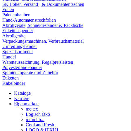
SK-Folien-Versand-, & Dokumententaschen
Folien
Palettenhauben
Hand-Automatenstrechfolien
Abrollgeräte, Schneideständer & Packtische
Etikettenspender
Abrollgeräte
Verpackungsmaschinen, Verbrauchsmaterial
Umreifungsbänder
Spezialsortiment
Handel
Warenauszeichnung, Regalpreisleisten
Polyesterbindebänder
Splintenapparate und Zubehör
Etiketten
Kabelbinder
Kataloge
Karriere
Eigenmarken
me:tex
Logisch Öko
mmmhh...
Cool and Fresh
LOGO & [I´KU]