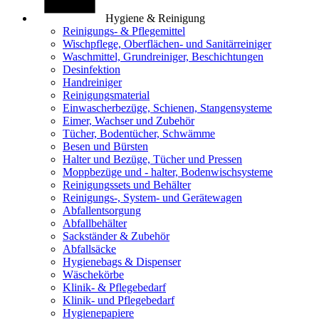
Hygiene & Reinigung
Reinigungs- & Pflegemittel
Wischpflege, Oberflächen- und Sanitärreiniger
Waschmittel, Grundreiniger, Beschichtungen
Desinfektion
Handreiniger
Reinigungsmaterial
Einwascherbezüge, Schienen, Stangensysteme
Eimer, Wachser und Zubehör
Tücher, Bodentücher, Schwämme
Besen und Bürsten
Halter und Bezüge, Tücher und Pressen
Moppbezüge und - halter, Bodenwischsysteme
Reinigungssets und Behälter
Reinigungs-, System- und Gerätewagen
Abfallentsorgung
Abfallbehälter
Sackständer & Zubehör
Abfallsäcke
Hygienebags & Dispenser
Wäschekörbe
Klinik- & Pflegebedarf
Klinik- und Pflegebedarf
Hygienepapiere