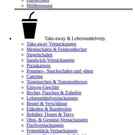
Garderoben
Mülltrennung
Take-away & Lebensmittelverp.
Take-away Verpackungen
Menüschalen & Feinkostbecher
Siegelschalen
Sandwich-Verpackungen
Pizzakartons
Pommes-, Snackschalen und -tüten
Catering
Tragetaschen & Transportboxen
Einweg-Geschirr
Becher, Flaschen & Zubehör
Lebensmittelverpackungen
Beutel & Verschlüsse
Etiketten & Banderolen
Behälter, Dosen & Trays
Obst- & Gemüse-Verpackungen
Fischverpackungen
Feingebäck-Verpackungen