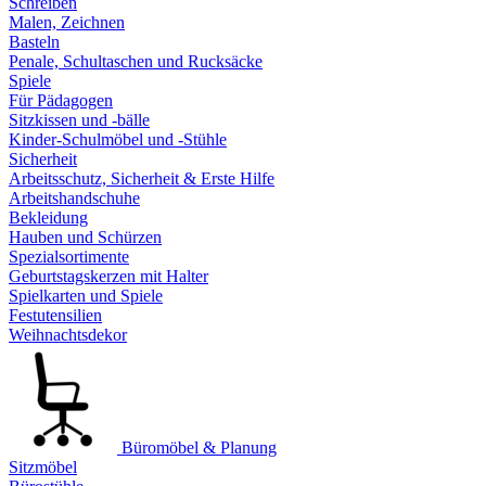
Schreiben
Malen, Zeichnen
Basteln
Penale, Schultaschen und Rucksäcke
Spiele
Für Pädagogen
Sitzkissen und -bälle
Kinder-Schulmöbel und -Stühle
Sicherheit
Arbeitsschutz, Sicherheit & Erste Hilfe
Arbeitshandschuhe
Bekleidung
Hauben und Schürzen
Spezialsortimente
Geburtstagskerzen mit Halter
Spielkarten und Spiele
Festutensilien
Weihnachtsdekor
Büromöbel & Planung
Sitzmöbel