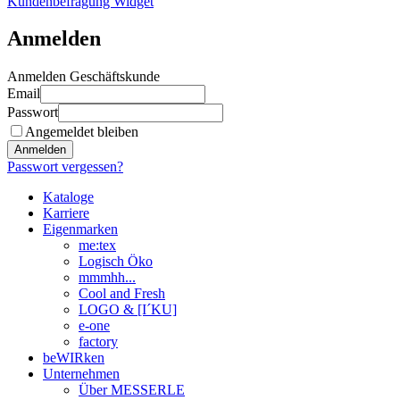
Kundenbefragung Widget
Anmelden
Anmelden Geschäftskunde
Email
Passwort
Angemeldet bleiben
Anmelden
Passwort vergessen?
Kataloge
Karriere
Eigenmarken
me:tex
Logisch Öko
mmmhh...
Cool and Fresh
LOGO & [I´KU]
e-one
factory
beWIRken
Unternehmen
Über MESSERLE