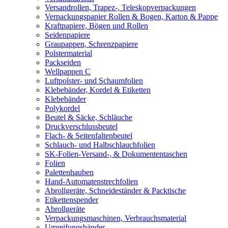
Versandrollen, Trapez-, Teleskopverpackungen
Verpackungspapier Rollen & Bogen, Karton & Pappe
Kraftpapiere, Bögen und Rollen
Seidenpapiere
Graupappen, Schrenzpapiere
Polstermaterial
Packseiden
Wellpappen C
Luftpolster- und Schaumfolien
Klebebänder, Kordel & Etiketten
Klebebänder
Polykordel
Beutel & Säcke, Schläuche
Druckverschlussbeutel
Flach- & Seitenfaltenbeutel
Schlauch- und Halbschlauchfolien
SK-Folien-Versand-, & Dokumententaschen
Folien
Palettenhauben
Hand-Automatenstrechfolien
Abrollgeräte, Schneideständer & Packtische
Etikettenspender
Abrollgeräte
Verpackungsmaschinen, Verbrauchsmaterial
Umreifungsbänder