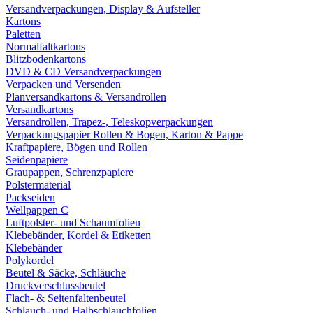
Versandverpackungen, Display & Aufsteller
Kartons
Paletten
Normalfaltkartons
Blitzbodenkartons
DVD & CD Versandverpackungen
Verpacken und Versenden
Planversandkartons & Versandrollen
Versandkartons
Versandrollen, Trapez-, Teleskopverpackungen
Verpackungspapier Rollen & Bogen, Karton & Pappe
Kraftpapiere, Bögen und Rollen
Seidenpapiere
Graupappen, Schrenzpapiere
Polstermaterial
Packseiden
Wellpappen C
Luftpolster- und Schaumfolien
Klebebänder, Kordel & Etiketten
Klebebänder
Polykordel
Beutel & Säcke, Schläuche
Druckverschlussbeutel
Flach- & Seitenfaltenbeutel
Schlauch- und Halbschlauchfolien