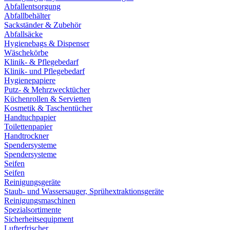
Abfallentsorgung
Abfallbehälter
Sackständer & Zubehör
Abfallsäcke
Hygienebags & Dispenser
Wäschekörbe
Klinik- & Pflegebedarf
Klinik- und Pflegebedarf
Hygienepapiere
Putz- & Mehrzwecktücher
Küchenrollen & Servietten
Kosmetik & Taschentücher
Handtuchpapier
Toilettenpapier
Handtrockner
Spendersysteme
Spendersysteme
Seifen
Seifen
Reinigungsgeräte
Staub- und Wassersauger, Sprühextraktionsgeräte
Reinigungsmaschinen
Spezialsortimente
Sicherheitsequipment
Lufterfrischer