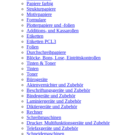
Papiere farbig
Strukturpapiere
Motivpapiere
Formulare
Plotterpapiere und -folien
Additions- und Kassarollen
Etiketten
Etiketten PCL3
Folien
Durchschreibpapiere
Blöcke, Bons, Lose, Eintrittskontrollen
Tinten & Toner
Tinten
Toner
Bürogeräte
Aktenvernichter und Zubehör
Beschriftungsgeräte und Zubehör
Bindegeräte und Zubehör
Laminiergeräte und Zubehör
Diktiergeräte und Zubehör
Rechner
Schreibmaschinen
Drucker, Multifunktionsgeräte und Zubehör
Telefaxgeräte und Zubehör
Schneidemaschinen