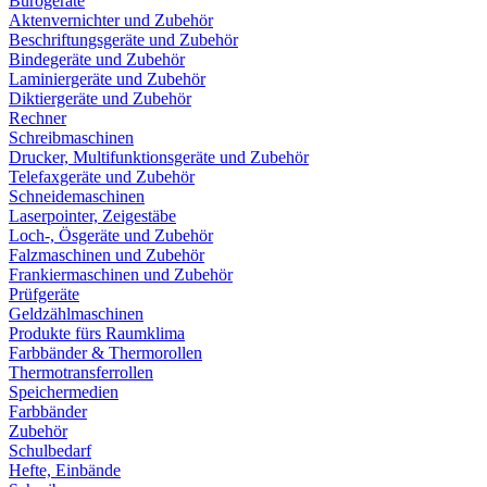
Bürogeräte
Aktenvernichter und Zubehör
Beschriftungsgeräte und Zubehör
Bindegeräte und Zubehör
Laminiergeräte und Zubehör
Diktiergeräte und Zubehör
Rechner
Schreibmaschinen
Drucker, Multifunktionsgeräte und Zubehör
Telefaxgeräte und Zubehör
Schneidemaschinen
Laserpointer, Zeigestäbe
Loch-, Ösgeräte und Zubehör
Falzmaschinen und Zubehör
Frankiermaschinen und Zubehör
Prüfgeräte
Geldzählmaschinen
Produkte fürs Raumklima
Farbbänder & Thermorollen
Thermotransferrollen
Speichermedien
Farbbänder
Zubehör
Schulbedarf
Hefte, Einbände