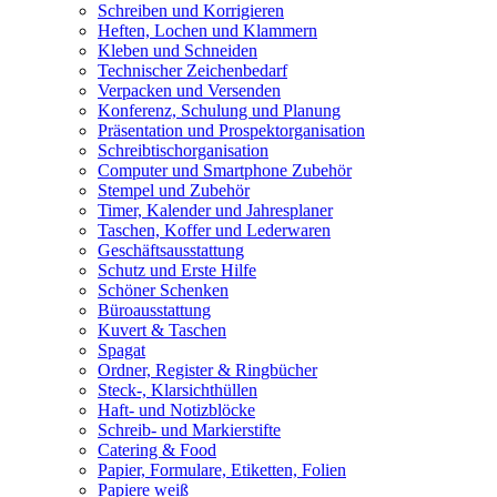
Schreiben und Korrigieren
Heften, Lochen und Klammern
Kleben und Schneiden
Technischer Zeichenbedarf
Verpacken und Versenden
Konferenz, Schulung und Planung
Präsentation und Prospektorganisation
Schreibtischorganisation
Computer und Smartphone Zubehör
Stempel und Zubehör
Timer, Kalender und Jahresplaner
Taschen, Koffer und Lederwaren
Geschäftsausstattung
Schutz und Erste Hilfe
Schöner Schenken
Büroausstattung
Kuvert & Taschen
Spagat
Ordner, Register & Ringbücher
Steck-, Klarsichthüllen
Haft- und Notizblöcke
Schreib- und Markierstifte
Catering & Food
Papier, Formulare, Etiketten, Folien
Papiere weiß