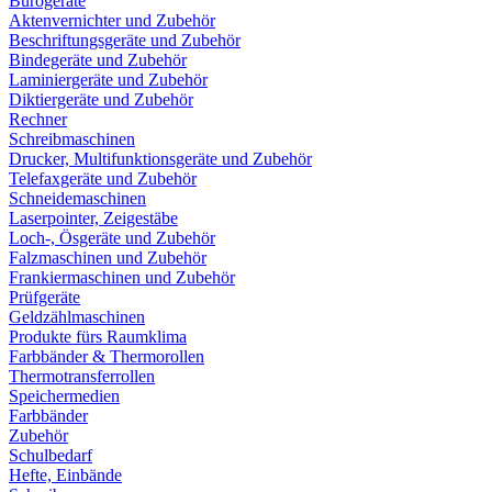
Bürogeräte
Aktenvernichter und Zubehör
Beschriftungsgeräte und Zubehör
Bindegeräte und Zubehör
Laminiergeräte und Zubehör
Diktiergeräte und Zubehör
Rechner
Schreibmaschinen
Drucker, Multifunktionsgeräte und Zubehör
Telefaxgeräte und Zubehör
Schneidemaschinen
Laserpointer, Zeigestäbe
Loch-, Ösgeräte und Zubehör
Falzmaschinen und Zubehör
Frankiermaschinen und Zubehör
Prüfgeräte
Geldzählmaschinen
Produkte fürs Raumklima
Farbbänder & Thermorollen
Thermotransferrollen
Speichermedien
Farbbänder
Zubehör
Schulbedarf
Hefte, Einbände