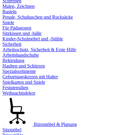
Schreiben
Malen, Zeichnen
Basteln
Penale, Schultaschen und Rucksäcke
Spiele
Für Pädagogen
Sitzkissen und -bälle
Kinder-Schulmöbel und -Stühle
Sicherheit
Arbeitsschutz, Sicherheit & Erste Hilfe
Arbeitshandschuhe
Bekleidung
Hauben und Schürzen
Spezialsortimente
Geburtstagskerzen mit Halter
Spielkarten und Spiele
Festutensilien
Weihnachtsdekor
Büromöbel & Planung
Sitzmöbel