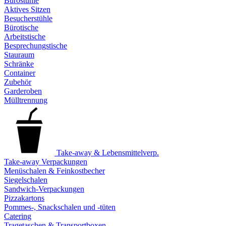
Bürostühle
Aktives Sitzen
Besucherstühle
Bürotische
Arbeitstische
Besprechungstische
Stauraum
Schränke
Container
Zubehör
Garderoben
Mülltrennung
Take-away & Lebensmittelverp.
Take-away Verpackungen
Menüschalen & Feinkostbecher
Siegelschalen
Sandwich-Verpackungen
Pizzakartons
Pommes-, Snackschalen und -tüten
Catering
Tragetaschen & Transportboxen