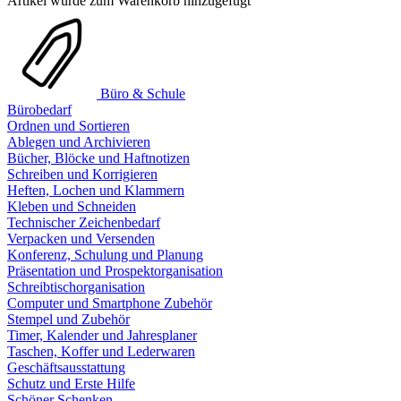
Artikel wurde zum Warenkorb hinzugefügt
Büro & Schule
Bürobedarf
Ordnen und Sortieren
Ablegen und Archivieren
Bücher, Blöcke und Haftnotizen
Schreiben und Korrigieren
Heften, Lochen und Klammern
Kleben und Schneiden
Technischer Zeichenbedarf
Verpacken und Versenden
Konferenz, Schulung und Planung
Präsentation und Prospektorganisation
Schreibtischorganisation
Computer und Smartphone Zubehör
Stempel und Zubehör
Timer, Kalender und Jahresplaner
Taschen, Koffer und Lederwaren
Geschäftsausstattung
Schutz und Erste Hilfe
Schöner Schenken