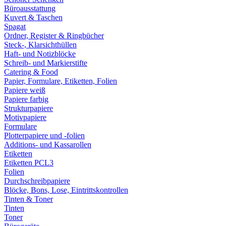
Büroausstattung
Kuvert & Taschen
Spagat
Ordner, Register & Ringbücher
Steck-, Klarsichthüllen
Haft- und Notizblöcke
Schreib- und Markierstifte
Catering & Food
Papier, Formulare, Etiketten, Folien
Papiere weiß
Papiere farbig
Strukturpapiere
Motivpapiere
Formulare
Plotterpapiere und -folien
Additions- und Kassarollen
Etiketten
Etiketten PCL3
Folien
Durchschreibpapiere
Blöcke, Bons, Lose, Eintrittskontrollen
Tinten & Toner
Tinten
Toner