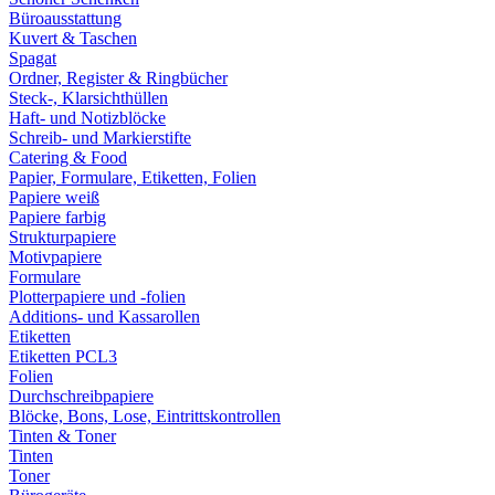
Büroausstattung
Kuvert & Taschen
Spagat
Ordner, Register & Ringbücher
Steck-, Klarsichthüllen
Haft- und Notizblöcke
Schreib- und Markierstifte
Catering & Food
Papier, Formulare, Etiketten, Folien
Papiere weiß
Papiere farbig
Strukturpapiere
Motivpapiere
Formulare
Plotterpapiere und -folien
Additions- und Kassarollen
Etiketten
Etiketten PCL3
Folien
Durchschreibpapiere
Blöcke, Bons, Lose, Eintrittskontrollen
Tinten & Toner
Tinten
Toner