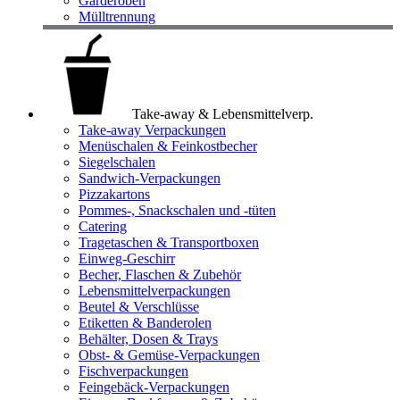
Garderoben
Mülltrennung
Take-away & Lebensmittelverp.
Take-away Verpackungen
Menüschalen & Feinkostbecher
Siegelschalen
Sandwich-Verpackungen
Pizzakartons
Pommes-, Snackschalen und -tüten
Catering
Tragetaschen & Transportboxen
Einweg-Geschirr
Becher, Flaschen & Zubehör
Lebensmittelverpackungen
Beutel & Verschlüsse
Etiketten & Banderolen
Behälter, Dosen & Trays
Obst- & Gemüse-Verpackungen
Fischverpackungen
Feingebäck-Verpackungen