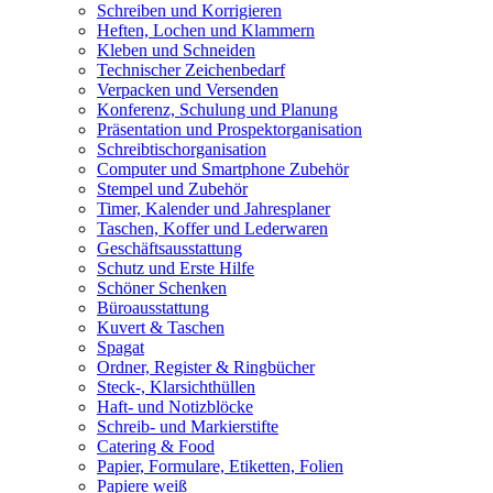
Schreiben und Korrigieren
Heften, Lochen und Klammern
Kleben und Schneiden
Technischer Zeichenbedarf
Verpacken und Versenden
Konferenz, Schulung und Planung
Präsentation und Prospektorganisation
Schreibtischorganisation
Computer und Smartphone Zubehör
Stempel und Zubehör
Timer, Kalender und Jahresplaner
Taschen, Koffer und Lederwaren
Geschäftsausstattung
Schutz und Erste Hilfe
Schöner Schenken
Büroausstattung
Kuvert & Taschen
Spagat
Ordner, Register & Ringbücher
Steck-, Klarsichthüllen
Haft- und Notizblöcke
Schreib- und Markierstifte
Catering & Food
Papier, Formulare, Etiketten, Folien
Papiere weiß