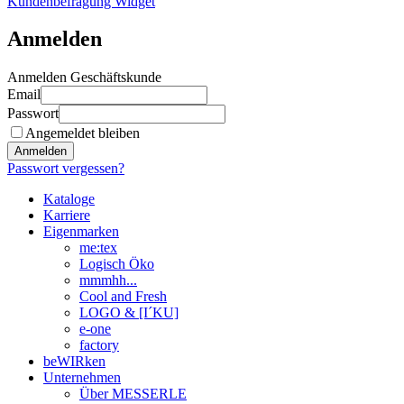
Kundenbefragung Widget
Anmelden
Anmelden Geschäftskunde
Email
Passwort
Angemeldet bleiben
Anmelden
Passwort vergessen?
Kataloge
Karriere
Eigenmarken
me:tex
Logisch Öko
mmmhh...
Cool and Fresh
LOGO & [I´KU]
e-one
factory
beWIRken
Unternehmen
Über MESSERLE