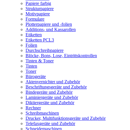
Papiere farbig
Strukturpapiere
Motivpapiere
Formulare
Plotterpapiere und -folien
Additions- und Kassarollen
Etiketten
Etiketten PCL3
Folien
Durchschreibpapiere
Blöcke, Bons, Lose, Eintrittskontrollen
Tinten & Toner
Tinten
Toner
Bürogeräte
Aktenvernichter und Zubehör
Beschriftungsgeräte und Zubehör
Bindegeräte und Zubehör
Laminiergeräte und Zubehör
Diktiergeräte und Zubehör
Rechner
Schreibmaschinen
Drucker, Multifunktionsgeräte und Zubehör
Telefaxgeräte und Zubehör
Schneidemaschinen