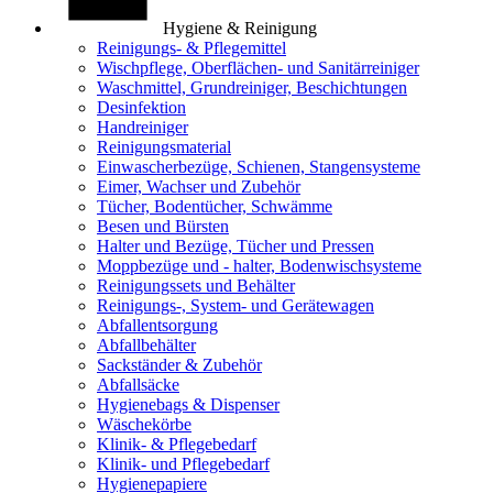
Hygiene & Reinigung
Reinigungs- & Pflegemittel
Wischpflege, Oberflächen- und Sanitärreiniger
Waschmittel, Grundreiniger, Beschichtungen
Desinfektion
Handreiniger
Reinigungsmaterial
Einwascherbezüge, Schienen, Stangensysteme
Eimer, Wachser und Zubehör
Tücher, Bodentücher, Schwämme
Besen und Bürsten
Halter und Bezüge, Tücher und Pressen
Moppbezüge und - halter, Bodenwischsysteme
Reinigungssets und Behälter
Reinigungs-, System- und Gerätewagen
Abfallentsorgung
Abfallbehälter
Sackständer & Zubehör
Abfallsäcke
Hygienebags & Dispenser
Wäschekörbe
Klinik- & Pflegebedarf
Klinik- und Pflegebedarf
Hygienepapiere