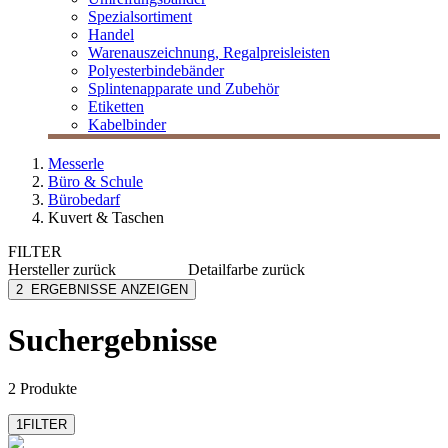
Spezialsortiment
Handel
Warenauszeichnung, Regalpreisleisten
Polyesterbindebänder
Splintenapparate und Zubehör
Etiketten
Kabelbinder
Messerle
Büro & Schule
Bürobedarf
Kuvert & Taschen
FILTER
Hersteller
zurück
Detailfarbe
zurück
Artoz
blütenweiß
2
ERGEBNISSE ANZEIGEN
kraftbraun
Suchergebnisse
2 Produkte
1
FILTER