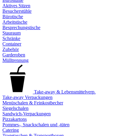
Bürostühle
Aktives Sitzen
Besucherstühle
Bürotische
Arbeitstische
Besprechungstische
Stauraum
Schränke
Container
Zubehör
Garderoben
Mülltrennung
Take-away & Lebensmittelverp.
Take-away Verpackungen
Menüschalen & Feinkostbecher
Siegelschalen
Sandwich-Verpackungen
Pizzakartons
Pommes-, Snackschalen und -tüten
Catering
Tragetaschen & Transportboxen