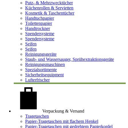
Putz- & Mehrzwecktücher
Küchenrollen & Servietten
Kosmetik & Taschentücher
Handtuchpapier
Toilettenpapier
Handtrockner
Spendersysteme
Spendersysteme
Seifen
Seifen
Reinigungsgeräte
Staub- und Wassersauger, Sprühextraktionsgeräte
Reinigungsmaschinen
Spezialsortimente
Sicherheitsequipment
Lufterfrischer
Verpackung & Versand
Tragetaschen
Papier-Tragetaschen mit flachem Henkel
Papier-Tragetaschen mit gedrehtem Papierkordel