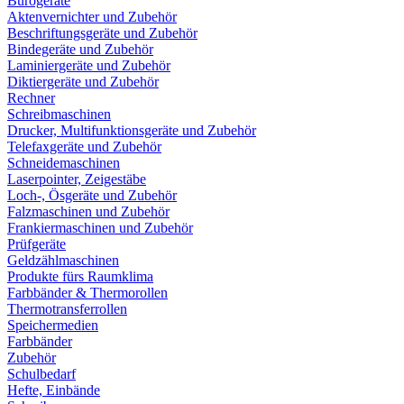
Bürogeräte
Aktenvernichter und Zubehör
Beschriftungsgeräte und Zubehör
Bindegeräte und Zubehör
Laminiergeräte und Zubehör
Diktiergeräte und Zubehör
Rechner
Schreibmaschinen
Drucker, Multifunktionsgeräte und Zubehör
Telefaxgeräte und Zubehör
Schneidemaschinen
Laserpointer, Zeigestäbe
Loch-, Ösgeräte und Zubehör
Falzmaschinen und Zubehör
Frankiermaschinen und Zubehör
Prüfgeräte
Geldzählmaschinen
Produkte fürs Raumklima
Farbbänder & Thermorollen
Thermotransferrollen
Speichermedien
Farbbänder
Zubehör
Schulbedarf
Hefte, Einbände