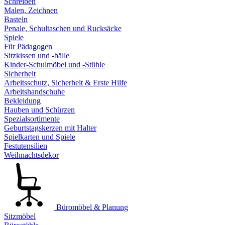
Schreiben
Malen, Zeichnen
Basteln
Penale, Schultaschen und Rucksäcke
Spiele
Für Pädagogen
Sitzkissen und -bälle
Kinder-Schulmöbel und -Stühle
Sicherheit
Arbeitsschutz, Sicherheit & Erste Hilfe
Arbeitshandschuhe
Bekleidung
Hauben und Schürzen
Spezialsortimente
Geburtstagskerzen mit Halter
Spielkarten und Spiele
Festutensilien
Weihnachtsdekor
Büromöbel & Planung
Sitzmöbel