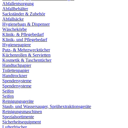
Abfallentsorgung
Abfallbehälter
Sackständer & Zubehör
Abfallsäcke
Hygienebags & Dispenser
Wäschekörbe
Klinik- & Pflegebedarf
Klinik- und Pflegebedarf
Hygienepapiere
Putz- & Mehrzwecktücher
Küchenrollen & Servietten
Kosmetik & Taschentücher
Handtuchpapier
Toilettenpapier
Handtrockner
Spendersysteme
Spendersysteme
Seifen
Seifen
Reinigungsgeräte
Staub- und Wassersauger, Sprühextraktionsgeräte
Reinigungsmaschinen
Spezialsortimente
Sicherheitsequipment
Lufterfrischer