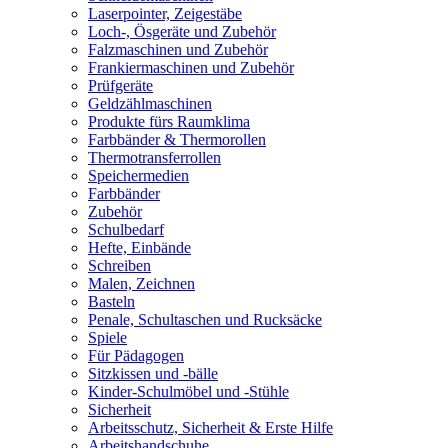
Laserpointer, Zeigestäbe
Loch-, Ösgeräte und Zubehör
Falzmaschinen und Zubehör
Frankiermaschinen und Zubehör
Prüfgeräte
Geldzählmaschinen
Produkte fürs Raumklima
Farbbänder & Thermorollen
Thermotransferrollen
Speichermedien
Farbbänder
Zubehör
Schulbedarf
Hefte, Einbände
Schreiben
Malen, Zeichnen
Basteln
Penale, Schultaschen und Rucksäcke
Spiele
Für Pädagogen
Sitzkissen und -bälle
Kinder-Schulmöbel und -Stühle
Sicherheit
Arbeitsschutz, Sicherheit & Erste Hilfe
Arbeitshandschuhe