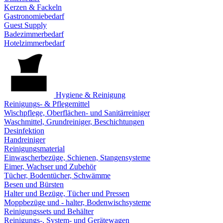
Kerzen & Fackeln
Gastronomiebedarf
Guest Supply
Badezimmerbedarf
Hotelzimmerbedarf
Hygiene & Reinigung
Reinigungs- & Pflegemittel
Wischpflege, Oberflächen- und Sanitärreiniger
Waschmittel, Grundreiniger, Beschichtungen
Desinfektion
Handreiniger
Reinigungsmaterial
Einwascherbezüge, Schienen, Stangensysteme
Eimer, Wachser und Zubehör
Tücher, Bodentücher, Schwämme
Besen und Bürsten
Halter und Bezüge, Tücher und Pressen
Moppbezüge und - halter, Bodenwischsysteme
Reinigungssets und Behälter
Reinigungs-, System- und Gerätewagen