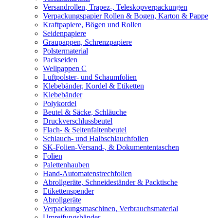
Versandrollen, Trapez-, Teleskopverpackungen
Verpackungspapier Rollen & Bogen, Karton & Pappe
Kraftpapiere, Bögen und Rollen
Seidenpapiere
Graupappen, Schrenzpapiere
Polstermaterial
Packseiden
Wellpappen C
Luftpolster- und Schaumfolien
Klebebänder, Kordel & Etiketten
Klebebänder
Polykordel
Beutel & Säcke, Schläuche
Druckverschlussbeutel
Flach- & Seitenfaltenbeutel
Schlauch- und Halbschlauchfolien
SK-Folien-Versand-, & Dokumententaschen
Folien
Palettenhauben
Hand-Automatenstrechfolien
Abrollgeräte, Schneideständer & Packtische
Etikettenspender
Abrollgeräte
Verpackungsmaschinen, Verbrauchsmaterial
Umreifungsbänder