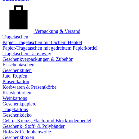
Verpackung & Versand
Tragetaschen
Papier-Tragetaschen mit flachem Henkel
Papier-Tragetaschen mit gedrehtem Papierkordel
Tragetaschen Take-away
Geschenkverpackungen & Zubehör
Flaschentaschen
Geschenktüten
Jute, Rupfen
Präsentkarton
Korbwaren & Präsentkörbe
Klarsichtfolien
Weinkartons
Geschenkpapiere
Tragekartons
Geschenkdeko
Cello-, Kreuz-, Flach- und Blockbodenbeutel
Geschenk- Stoff- & Polybänder
Holz- & Cellophanwolle
Geschenkboxen