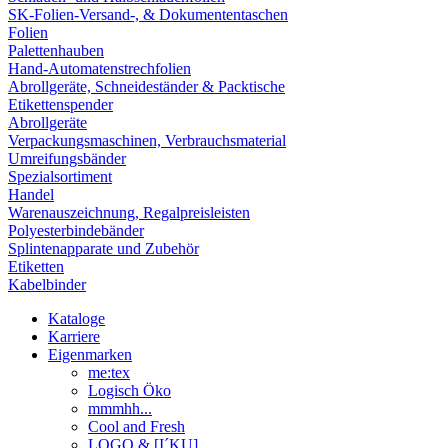
SK-Folien-Versand-, & Dokumententaschen
Folien
Palettenhauben
Hand-Automatenstrechfolien
Abrollgeräte, Schneideständer & Packtische
Etikettenspender
Abrollgeräte
Verpackungsmaschinen, Verbrauchsmaterial
Umreifungsbänder
Spezialsortiment
Handel
Warenauszeichnung, Regalpreisleisten
Polyesterbindebänder
Splintenapparate und Zubehör
Etiketten
Kabelbinder
Kataloge
Karriere
Eigenmarken
me:tex
Logisch Öko
mmmhh...
Cool and Fresh
LOGO & [I´KU]