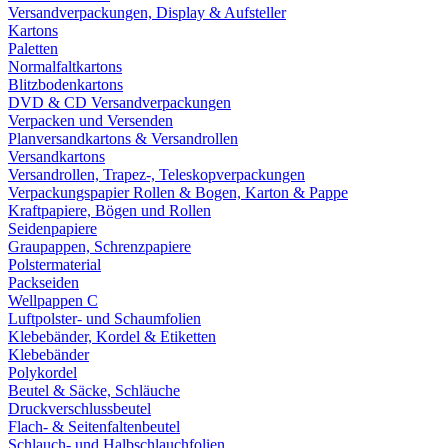
Versandverpackungen, Display & Aufsteller
Kartons
Paletten
Normalfaltkartons
Blitzbodenkartons
DVD & CD Versandverpackungen
Verpacken und Versenden
Planversandkartons & Versandrollen
Versandkartons
Versandrollen, Trapez-, Teleskopverpackungen
Verpackungspapier Rollen & Bogen, Karton & Pappe
Kraftpapiere, Bögen und Rollen
Seidenpapiere
Graupappen, Schrenzpapiere
Polstermaterial
Packseiden
Wellpappen C
Luftpolster- und Schaumfolien
Klebebänder, Kordel & Etiketten
Klebebänder
Polykordel
Beutel & Säcke, Schläuche
Druckverschlussbeutel
Flach- & Seitenfaltenbeutel
Schlauch- und Halbschlauchfolien