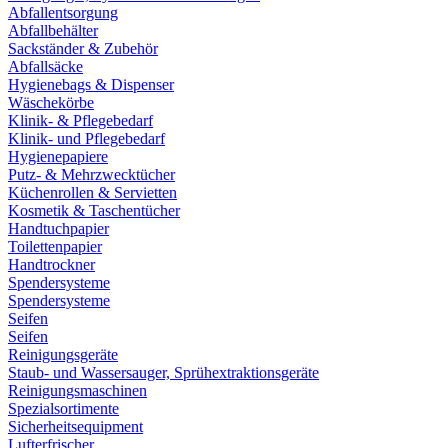
Abfallentsorgung
Abfallbehälter
Sackständer & Zubehör
Abfallsäcke
Hygienebags & Dispenser
Wäschekörbe
Klinik- & Pflegebedarf
Klinik- und Pflegebedarf
Hygienepapiere
Putz- & Mehrzwecktücher
Küchenrollen & Servietten
Kosmetik & Taschentücher
Handtuchpapier
Toilettenpapier
Handtrockner
Spendersysteme
Spendersysteme
Seifen
Seifen
Reinigungsgeräte
Staub- und Wassersauger, Sprühextraktionsgeräte
Reinigungsmaschinen
Spezialsortimente
Sicherheitsequipment
Lufterfrischer