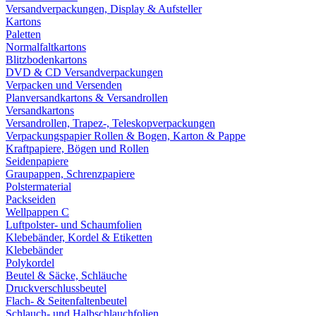
Versandverpackungen, Display & Aufsteller
Kartons
Paletten
Normalfaltkartons
Blitzbodenkartons
DVD & CD Versandverpackungen
Verpacken und Versenden
Planversandkartons & Versandrollen
Versandkartons
Versandrollen, Trapez-, Teleskopverpackungen
Verpackungspapier Rollen & Bogen, Karton & Pappe
Kraftpapiere, Bögen und Rollen
Seidenpapiere
Graupappen, Schrenzpapiere
Polstermaterial
Packseiden
Wellpappen C
Luftpolster- und Schaumfolien
Klebebänder, Kordel & Etiketten
Klebebänder
Polykordel
Beutel & Säcke, Schläuche
Druckverschlussbeutel
Flach- & Seitenfaltenbeutel
Schlauch- und Halbschlauchfolien