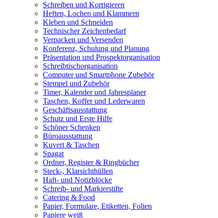
Schreiben und Korrigieren
Heften, Lochen und Klammern
Kleben und Schneiden
Technischer Zeichenbedarf
Verpacken und Versenden
Konferenz, Schulung und Planung
Präsentation und Prospektorganisation
Schreibtischorganisation
Computer und Smartphone Zubehör
Stempel und Zubehör
Timer, Kalender und Jahresplaner
Taschen, Koffer und Lederwaren
Geschäftsausstattung
Schutz und Erste Hilfe
Schöner Schenken
Büroausstattung
Kuvert & Taschen
Spagat
Ordner, Register & Ringbücher
Steck-, Klarsichthüllen
Haft- und Notizblöcke
Schreib- und Markierstifte
Catering & Food
Papier, Formulare, Etiketten, Folien
Papiere weiß