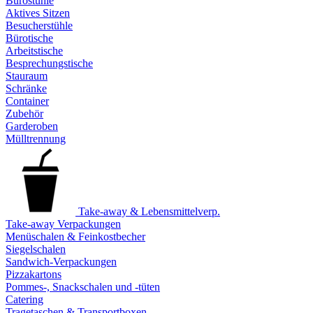
Bürostühle
Aktives Sitzen
Besucherstühle
Bürotische
Arbeitstische
Besprechungstische
Stauraum
Schränke
Container
Zubehör
Garderoben
Mülltrennung
Take-away & Lebensmittelverp.
Take-away Verpackungen
Menüschalen & Feinkostbecher
Siegelschalen
Sandwich-Verpackungen
Pizzakartons
Pommes-, Snackschalen und -tüten
Catering
Tragetaschen & Transportboxen