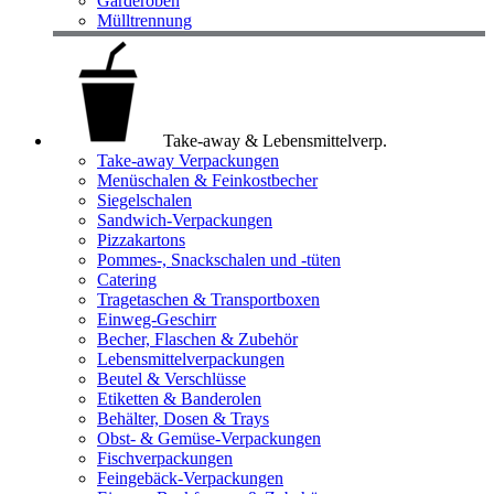
Garderoben
Mülltrennung
Take-away & Lebensmittelverp.
Take-away Verpackungen
Menüschalen & Feinkostbecher
Siegelschalen
Sandwich-Verpackungen
Pizzakartons
Pommes-, Snackschalen und -tüten
Catering
Tragetaschen & Transportboxen
Einweg-Geschirr
Becher, Flaschen & Zubehör
Lebensmittelverpackungen
Beutel & Verschlüsse
Etiketten & Banderolen
Behälter, Dosen & Trays
Obst- & Gemüse-Verpackungen
Fischverpackungen
Feingebäck-Verpackungen