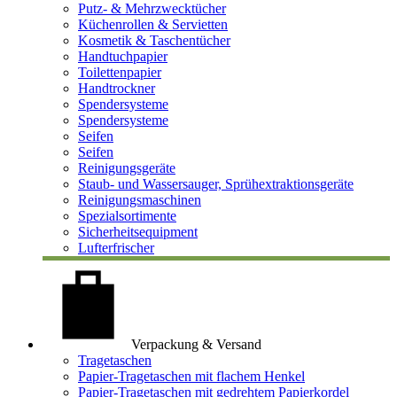
Putz- & Mehrzwecktücher
Küchenrollen & Servietten
Kosmetik & Taschentücher
Handtuchpapier
Toilettenpapier
Handtrockner
Spendersysteme
Spendersysteme
Seifen
Seifen
Reinigungsgeräte
Staub- und Wassersauger, Sprühextraktionsgeräte
Reinigungsmaschinen
Spezialsortimente
Sicherheitsequipment
Lufterfrischer
Verpackung & Versand
Tragetaschen
Papier-Tragetaschen mit flachem Henkel
Papier-Tragetaschen mit gedrehtem Papierkordel