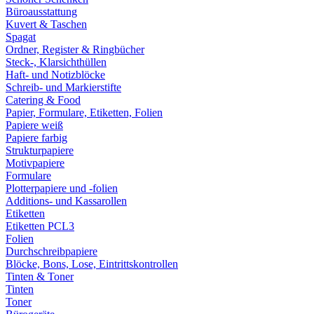
Büroausstattung
Kuvert & Taschen
Spagat
Ordner, Register & Ringbücher
Steck-, Klarsichthüllen
Haft- und Notizblöcke
Schreib- und Markierstifte
Catering & Food
Papier, Formulare, Etiketten, Folien
Papiere weiß
Papiere farbig
Strukturpapiere
Motivpapiere
Formulare
Plotterpapiere und -folien
Additions- und Kassarollen
Etiketten
Etiketten PCL3
Folien
Durchschreibpapiere
Blöcke, Bons, Lose, Eintrittskontrollen
Tinten & Toner
Tinten
Toner