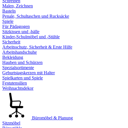
Schreiben
Malen, Zeichnen
Basteln
Penale, Schultaschen und Rucksäcke
Spiele
Für Pädagogen
Sitzkissen und -bälle
Kinder-Schulmöbel und -Stühle
Sicherheit
Arbeitsschutz, Sicherheit & Erste Hilfe
Arbeitshandschuhe
Bekleidung
Hauben und Schürzen
Spezialsortimente
Geburtstagskerzen mit Halter
Spielkarten und Spiele
Festutensilien
Weihnachtsdekor
Büromöbel & Planung
Sitzmöbel