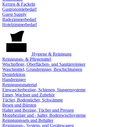
Kerzen & Fackeln
Gastronomiebedarf
Guest Supply
Badezimmerbedarf
Hotelzimmerbedarf
Hygiene & Reinigung
Reinigungs- & Pflegemittel
Wischpflege, Oberflächen- und Sanitärreiniger
Waschmittel, Grundreiniger, Beschichtungen
Desinfektion
Handreiniger
Reinigungsmaterial
Einwascherbezüge, Schienen, Stangensysteme
Eimer, Wachser und Zubehör
Tücher, Bodentücher, Schwämme
Besen und Bürsten
Halter und Bezüge, Tücher und Pressen
Moppbezüge und - halter, Bodenwischsysteme
Reinigungssets und Behälter
Reinigungs-, System- und Gerätewagen