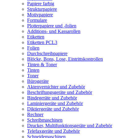
Papiere farbig
Strukturpapiere
Motivpapiere
Formulare
Plotterpapiere und -folien
Additions- und Kassarollen
Etiketten
Etiketten PCL3
Folien
Durchschreibpapiere
Blöcke, Bons, Lose, Eintrittskontrollen
Tinten & Toner
Tinten
Toner
Bürogeräte
Aktenvernichter und Zubehör
Beschriftungsgeräte und Zubehör
Bindegeräte und Zubehör
Laminiergeräte und Zubehör
Diktiergeräte und Zubehör
Rechner
Schreibmaschinen
Drucker, Multifunktionsgeräte und Zubehör
Telefaxgeräte und Zubehör
Schneidemaschinen