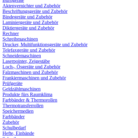
Bürogeräte
Aktenvernichter und Zubehör
Beschriftungsgeräte und Zubehör
Bindegeräte und Zubehör
Laminiergeräte und Zubehör
Diktiergeräte und Zubehör
Rechner
Schreibmaschinen
Drucker, Multifunktionsgeräte und Zubehör
Telefaxgeräte und Zubehör
Schneidemaschinen
Laserpointer, Zeigestäbe
Loch-, Ösgeräte und Zubehör
Falzmaschinen und Zubehör
Frankiermaschinen und Zubehör
Prüfgeräte
Geldzählmaschinen
Produkte fürs Raumklima
Farbbänder & Thermorollen
Thermotransferrollen
Speichermedien
Farbbänder
Zubehör
Schulbedarf
Hefte, Einbände