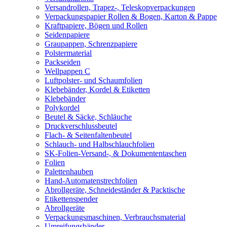
Versandrollen, Trapez-, Teleskopverpackungen
Verpackungspapier Rollen & Bogen, Karton & Pappe
Kraftpapiere, Bögen und Rollen
Seidenpapiere
Graupappen, Schrenzpapiere
Polstermaterial
Packseiden
Wellpappen C
Luftpolster- und Schaumfolien
Klebebänder, Kordel & Etiketten
Klebebänder
Polykordel
Beutel & Säcke, Schläuche
Druckverschlussbeutel
Flach- & Seitenfaltenbeutel
Schlauch- und Halbschlauchfolien
SK-Folien-Versand-, & Dokumententaschen
Folien
Palettenhauben
Hand-Automatenstrechfolien
Abrollgeräte, Schneideständer & Packtische
Etikettenspender
Abrollgeräte
Verpackungsmaschinen, Verbrauchsmaterial
Umreifungsbänder