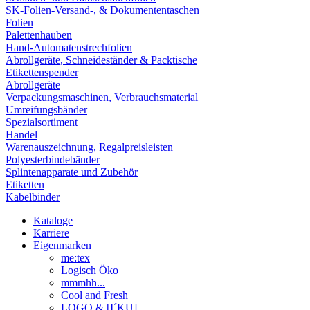
SK-Folien-Versand-, & Dokumententaschen
Folien
Palettenhauben
Hand-Automatenstrechfolien
Abrollgeräte, Schneideständer & Packtische
Etikettenspender
Abrollgeräte
Verpackungsmaschinen, Verbrauchsmaterial
Umreifungsbänder
Spezialsortiment
Handel
Warenauszeichnung, Regalpreisleisten
Polyesterbindebänder
Splintenapparate und Zubehör
Etiketten
Kabelbinder
Kataloge
Karriere
Eigenmarken
me:tex
Logisch Öko
mmmhh...
Cool and Fresh
LOGO & [I´KU]