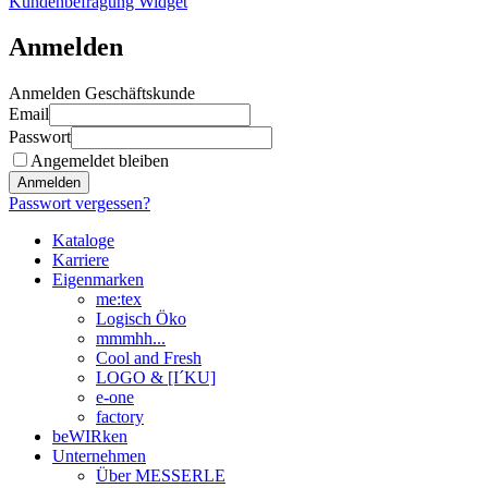
Kundenbefragung Widget
Anmelden
Anmelden Geschäftskunde
Email
Passwort
Angemeldet bleiben
Anmelden
Passwort vergessen?
Kataloge
Karriere
Eigenmarken
me:tex
Logisch Öko
mmmhh...
Cool and Fresh
LOGO & [I´KU]
e-one
factory
beWIRken
Unternehmen
Über MESSERLE