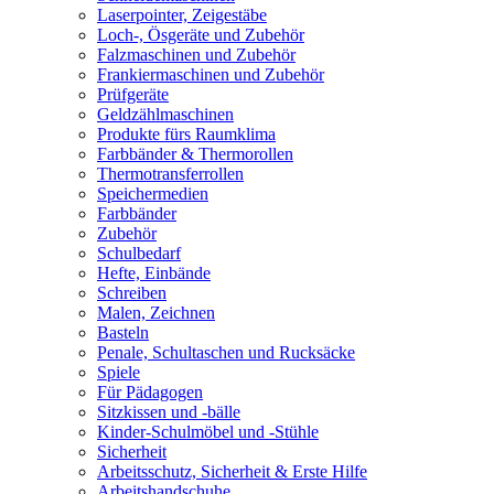
Laserpointer, Zeigestäbe
Loch-, Ösgeräte und Zubehör
Falzmaschinen und Zubehör
Frankiermaschinen und Zubehör
Prüfgeräte
Geldzählmaschinen
Produkte fürs Raumklima
Farbbänder & Thermorollen
Thermotransferrollen
Speichermedien
Farbbänder
Zubehör
Schulbedarf
Hefte, Einbände
Schreiben
Malen, Zeichnen
Basteln
Penale, Schultaschen und Rucksäcke
Spiele
Für Pädagogen
Sitzkissen und -bälle
Kinder-Schulmöbel und -Stühle
Sicherheit
Arbeitsschutz, Sicherheit & Erste Hilfe
Arbeitshandschuhe