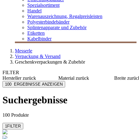
Spezialsortiment
Handel
Warenauszeichnung, Regalpreisleisten
Polyesterbindebänder
Splintenapparate und Zubehör
Etiketten
Kabelbinder
Messerle
Verpackung & Versand
Geschenkverpackungen & Zubehör
FILTER
Hersteller
zurück
Material
zurück
Breite
zurüc
Egepack
Karton
1 mm
100
ERGEBNISSE ANZEIGEN
Folia
Papier
1,5 mm
Goldina
Kraftpapier
10 mm
Suchergebnisse
mehr anzeig
Halbach
Jute
Mabella
Holz
mehr anzeigen
mehr anzeigen
100 Produkte
1
FILTER