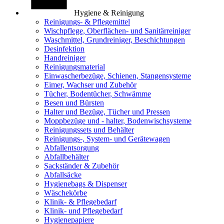
Hygiene & Reinigung
Reinigungs- & Pflegemittel
Wischpflege, Oberflächen- und Sanitärreiniger
Waschmittel, Grundreiniger, Beschichtungen
Desinfektion
Handreiniger
Reinigungsmaterial
Einwascherbezüge, Schienen, Stangensysteme
Eimer, Wachser und Zubehör
Tücher, Bodentücher, Schwämme
Besen und Bürsten
Halter und Bezüge, Tücher und Pressen
Moppbezüge und - halter, Bodenwischsysteme
Reinigungssets und Behälter
Reinigungs-, System- und Gerätewagen
Abfallentsorgung
Abfallbehälter
Sackständer & Zubehör
Abfallsäcke
Hygienebags & Dispenser
Wäschekörbe
Klinik- & Pflegebedarf
Klinik- und Pflegebedarf
Hygienepapiere