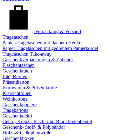
Verpackung & Versand
Tragetaschen
Papier-Tragetaschen mit flachem Henkel
Papier-Tragetaschen mit gedrehtem Papierkordel
Tragetaschen Take-away
Geschenkverpackungen & Zubehör
Flaschentaschen
Geschenktüten
Jute, Rupfen
Präsentkarton
Korbwaren & Präsentkörbe
Klarsichtfolien
Weinkartons
Geschenkpapiere
Tragekartons
Geschenkdeko
Cello-, Kreuz-, Flach- und Blockbodenbeutel
Geschenk- Stoff- & Polybänder
Holz- & Cellophanwolle
Geschenkboxen