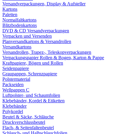
Versandverpackungen, Display & Aufsteller
Kartons
Paletten
Normalfaltkartons
Blitzbodenkartons
DVD & CD Versandverpackungen
Verpacken und Versenden
Planversandkartons & Versandrollen
Versandkartons
Versandrollen, Trapez-, Teleskopverpackungen
Verpackungspapier Rollen & Bogen, Karton & Pappe
Kraftpapiere, Bögen und Rollen
Seidenpapiere
Graupappen, Schrenzpapiere
Polstermaterial
Packseiden
Wellpappen C
Luftpolster- und Schaumfolien
Klebebänder, Kordel & Etiketten
Klebebänder
Polykordel
Beutel & Säcke, Schläuche
Druckverschlussbeutel
Flach- & Seitenfaltenbeutel
Schlauch- und Halbschlauchfolien