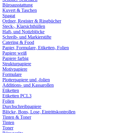
Büroausstattung
Kuvert & Taschen
Spagat
Ordner, Register & Ringbücher
Steck-, Klarsichthüllen
Haft- und Notizblöcke
Schreib- und Markierstifte
Catering & Food
Papier, Formulare, Etiketten, Folien
Papiere weiß
Papiere farbig
Strukturpapiere
Motivpapiere
Formulare
Plotterpapiere und -folien
Additions- und Kassarollen
Etiketten
Etiketten PCL3
Folien
Durchschreibpapiere
Blöcke, Bons, Lose, Eintrittskontrollen
Tinten & Toner
Tinten
Toner