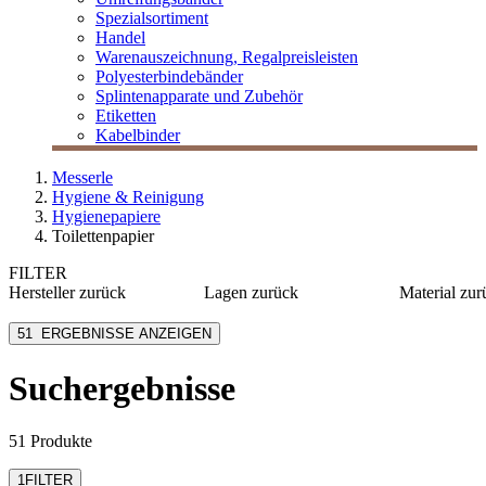
Spezialsortiment
Handel
Warenauszeichnung, Regalpreisleisten
Polyesterbindebänder
Splintenapparate und Zubehör
Etiketten
Kabelbinder
Messerle
Hygiene & Reinigung
Hygienepapiere
Toilettenpapier
FILTER
Hersteller
zurück
Lagen
zurück
Material
zur
[e] one
1-lagig
100% Fri
51
ERGEBNISSE ANZEIGEN
Fripa
2-lagig
Recyclin
Lucart Professional
3-lagig
100% Up
Getränkekar
Suchergebnisse
M Line
4-lagig
100% Re
M Paper
Altpapier
mehr anzeigen
51 Produkte
Frischzellst
1
FILTER