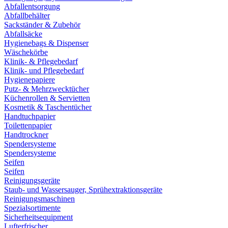
Abfallentsorgung
Abfallbehälter
Sackständer & Zubehör
Abfallsäcke
Hygienebags & Dispenser
Wäschekörbe
Klinik- & Pflegebedarf
Klinik- und Pflegebedarf
Hygienepapiere
Putz- & Mehrzwecktücher
Küchenrollen & Servietten
Kosmetik & Taschentücher
Handtuchpapier
Toilettenpapier
Handtrockner
Spendersysteme
Spendersysteme
Seifen
Seifen
Reinigungsgeräte
Staub- und Wassersauger, Sprühextraktionsgeräte
Reinigungsmaschinen
Spezialsortimente
Sicherheitsequipment
Lufterfrischer