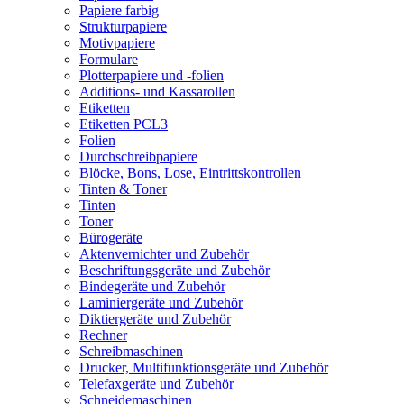
Papiere farbig
Strukturpapiere
Motivpapiere
Formulare
Plotterpapiere und -folien
Additions- und Kassarollen
Etiketten
Etiketten PCL3
Folien
Durchschreibpapiere
Blöcke, Bons, Lose, Eintrittskontrollen
Tinten & Toner
Tinten
Toner
Bürogeräte
Aktenvernichter und Zubehör
Beschriftungsgeräte und Zubehör
Bindegeräte und Zubehör
Laminiergeräte und Zubehör
Diktiergeräte und Zubehör
Rechner
Schreibmaschinen
Drucker, Multifunktionsgeräte und Zubehör
Telefaxgeräte und Zubehör
Schneidemaschinen