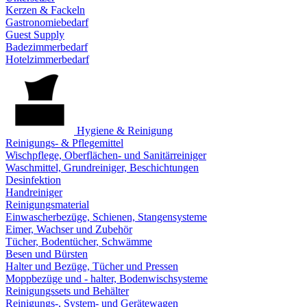
Kerzen & Fackeln
Gastronomiebedarf
Guest Supply
Badezimmerbedarf
Hotelzimmerbedarf
Hygiene & Reinigung
Reinigungs- & Pflegemittel
Wischpflege, Oberflächen- und Sanitärreiniger
Waschmittel, Grundreiniger, Beschichtungen
Desinfektion
Handreiniger
Reinigungsmaterial
Einwascherbezüge, Schienen, Stangensysteme
Eimer, Wachser und Zubehör
Tücher, Bodentücher, Schwämme
Besen und Bürsten
Halter und Bezüge, Tücher und Pressen
Moppbezüge und - halter, Bodenwischsysteme
Reinigungssets und Behälter
Reinigungs-, System- und Gerätewagen