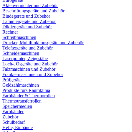
Bürogeräte
Aktenvernichter und Zubehör
Beschriftungsgeräte und Zubehör
Bindegeräte und Zubehör
Laminiergeräte und Zubehör
Diktiergeräte und Zubehör
Rechner
Schreibmaschinen
Drucker, Multifunktionsgeräte und Zubehör
Telefaxgeräte und Zubehör
Schneidemaschinen
Laserpointer, Zeigestäbe
Loch-, Ösgeräte und Zubehör
Falzmaschinen und Zubehör
Frankiermaschinen und Zubehör
Prüfgeräte
Geldzählmaschinen
Produkte fürs Raumklima
Farbbänder & Thermorollen
Thermotransferrollen
Speichermedien
Farbbänder
Zubehör
Schulbedarf
Hefte, Einbände