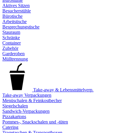
Bürostühle
Aktives Sitzen
Besucherstühle
Bürotische
Arbeitstische
Besprechungstische
Stauraum
Schränke
Container
Zubehör
Garderoben
Mülltrennung
Take-away & Lebensmittelverp.
Take-away Verpackungen
Menüschalen & Feinkostbecher
Siegelschalen
Sandwich-Verpackungen
Pizzakartons
Pommes-, Snackschalen und -tüten
Catering
Tragetaschen & Transportboxen