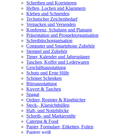
Schreiben und Korrigieren
Heften, Lochen und Klammern
Kleben und Schneiden
Technischer Zeichenbedarf
Verpacken und Versenden
Konferenz, Schulung und Planung
Präsentation und Prospektorganisation
Schreibtischorganisation
Computer und Smartphone Zubehör
Stempel und Zubehör
Timer, Kalender und Jahresplaner
Taschen, Koffer und Lederwaren
Geschäftsausstattung
Schutz und Erste Hilfe
Schöner Schenken
Büroausstattung
Kuvert & Taschen
Spagat
Ordner, Register & Ringbücher
Steck-, Klarsichthüllen
Haft- und Notizblöcke
Schreib- und Markierstifte
Catering & Food
Papier, Formulare, Etiketten, Folien
Papiere weiß