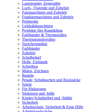
Laserpointer, Zeigestäbe
Loch-, Ösgeräte und Zubehör
Falzmaschinen und Zubehör
Frankiermaschinen und Zubehör
Prüfgeräte
Geldzählmaschinen
Produkte fürs Raumklima
Farbbänder & Thermorollen
Thermotransferrollen
Speichermedien
Farbbänder
Zubehör
Schulbedarf
Hefte, Einbände
Schreiben
Malen, Zeichnen
Basteln
Penale, Schultaschen und Rucksäcke
Spiele
Für Pädagogen
Sitzkissen und -bälle
Kinder-Schulmöbel und -Stühle
Sicherheit
Arbeitsschutz, Sicherheit & Erste Hilfe
Arbeitshandschuhe