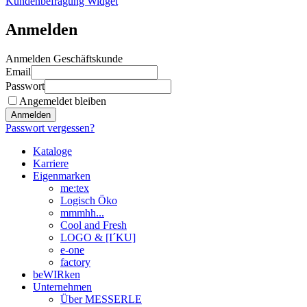
Kundenbefragung Widget
Anmelden
Anmelden Geschäftskunde
Email
Passwort
Angemeldet bleiben
Anmelden
Passwort vergessen?
Kataloge
Karriere
Eigenmarken
me:tex
Logisch Öko
mmmhh...
Cool and Fresh
LOGO & [I´KU]
e-one
factory
beWIRken
Unternehmen
Über MESSERLE