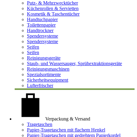
Putz- & Mehrzwecktücher
Küchenrollen & Servietten
Kosmetik & Taschentücher
Handtuchpapier
Toilettenpapier
Handtrockner
Spendersysteme
Spendersysteme
Seifen
Seifen
Reinigungsgeräte
Staub- und Wassersauger, Sprühextraktionsgeräte
Reinigungsmaschinen
Spezialsortimente
Sicherheitsequipment
Lufterfrischer
Verpackung & Versand
Tragetaschen
Papier-Tragetaschen mit flachem Henkel
Papier-Tragetaschen mit gedrehtem Papierkordel