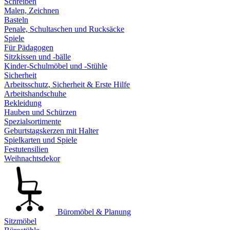
Schreiben
Malen, Zeichnen
Basteln
Penale, Schultaschen und Rucksäcke
Spiele
Für Pädagogen
Sitzkissen und -bälle
Kinder-Schulmöbel und -Stühle
Sicherheit
Arbeitsschutz, Sicherheit & Erste Hilfe
Arbeitshandschuhe
Bekleidung
Hauben und Schürzen
Spezialsortimente
Geburtstagskerzen mit Halter
Spielkarten und Spiele
Festutensilien
Weihnachtsdekor
Büromöbel & Planung
Sitzmöbel