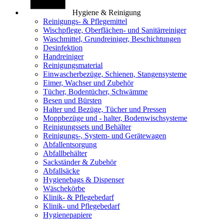
Hygiene & Reinigung
Reinigungs- & Pflegemittel
Wischpflege, Oberflächen- und Sanitärreiniger
Waschmittel, Grundreiniger, Beschichtungen
Desinfektion
Handreiniger
Reinigungsmaterial
Einwascherbezüge, Schienen, Stangensysteme
Eimer, Wachser und Zubehör
Tücher, Bodentücher, Schwämme
Besen und Bürsten
Halter und Bezüge, Tücher und Pressen
Moppbezüge und - halter, Bodenwischsysteme
Reinigungssets und Behälter
Reinigungs-, System- und Gerätewagen
Abfallentsorgung
Abfallbehälter
Sackständer & Zubehör
Abfallsäcke
Hygienebags & Dispenser
Wäschekörbe
Klinik- & Pflegebedarf
Klinik- und Pflegebedarf
Hygienepapiere