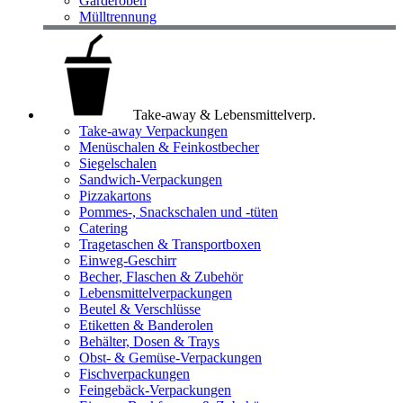
Garderoben
Mülltrennung
Take-away & Lebensmittelverp.
Take-away Verpackungen
Menüschalen & Feinkostbecher
Siegelschalen
Sandwich-Verpackungen
Pizzakartons
Pommes-, Snackschalen und -tüten
Catering
Tragetaschen & Transportboxen
Einweg-Geschirr
Becher, Flaschen & Zubehör
Lebensmittelverpackungen
Beutel & Verschlüsse
Etiketten & Banderolen
Behälter, Dosen & Trays
Obst- & Gemüse-Verpackungen
Fischverpackungen
Feingebäck-Verpackungen