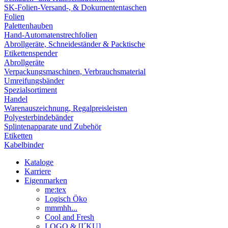
SK-Folien-Versand-, & Dokumententaschen
Folien
Palettenhauben
Hand-Automatenstrechfolien
Abrollgeräte, Schneideständer & Packtische
Etikettenspender
Abrollgeräte
Verpackungsmaschinen, Verbrauchsmaterial
Umreifungsbänder
Spezialsortiment
Handel
Warenauszeichnung, Regalpreisleisten
Polyesterbindebänder
Splintenapparate und Zubehör
Etiketten
Kabelbinder
Kataloge
Karriere
Eigenmarken
me:tex
Logisch Öko
mmmhh...
Cool and Fresh
LOGO & [I´KU]