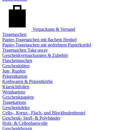
Verpackung & Versand
Tragetaschen
Papier-Tragetaschen mit flachem Henkel
Papier-Tragetaschen mit gedrehtem Papierkordel
Tragetaschen Take-away
Geschenkverpackungen & Zubehör
Flaschentaschen
Geschenktüten
Jute, Rupfen
Präsentkarton
Korbwaren & Präsentkörbe
Klarsichtfolien
Weinkartons
Geschenkpapiere
Tragekartons
Geschenkdeko
Cello-, Kreuz-, Flach- und Blockbodenbeutel
Geschenk- Stoff- & Polybänder
Holz- & Cellophanwolle
Geschenkboxen