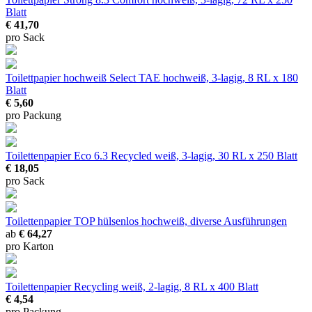
Blatt
€ 41,70
pro Sack
Toilettpapier hochweiß Select TAE
hochweiß, 3-lagig, 8 RL x 180
Blatt
€ 5,60
pro Packung
Toilettenpapier Eco 6.3 Recycled
weiß, 3-lagig, 30 RL x 250 Blatt
€ 18,05
pro Sack
Toilettenpapier TOP hülsenlos
hochweiß, diverse Ausführungen
ab
€ 64,27
pro Karton
Toilettenpapier Recycling
weiß, 2-lagig, 8 RL x 400 Blatt
€ 4,54
pro Packung