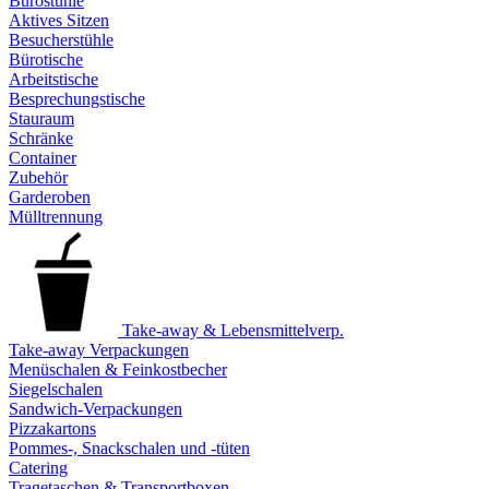
Bürostühle
Aktives Sitzen
Besucherstühle
Bürotische
Arbeitstische
Besprechungstische
Stauraum
Schränke
Container
Zubehör
Garderoben
Mülltrennung
Take-away & Lebensmittelverp.
Take-away Verpackungen
Menüschalen & Feinkostbecher
Siegelschalen
Sandwich-Verpackungen
Pizzakartons
Pommes-, Snackschalen und -tüten
Catering
Tragetaschen & Transportboxen