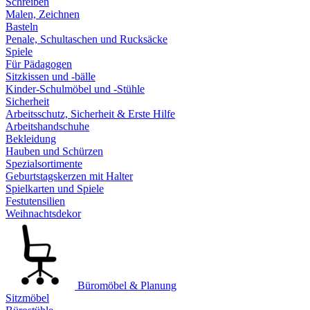
Schreiben
Malen, Zeichnen
Basteln
Penale, Schultaschen und Rucksäcke
Spiele
Für Pädagogen
Sitzkissen und -bälle
Kinder-Schulmöbel und -Stühle
Sicherheit
Arbeitsschutz, Sicherheit & Erste Hilfe
Arbeitshandschuhe
Bekleidung
Hauben und Schürzen
Spezialsortimente
Geburtstagskerzen mit Halter
Spielkarten und Spiele
Festutensilien
Weihnachtsdekor
Büromöbel & Planung
Sitzmöbel