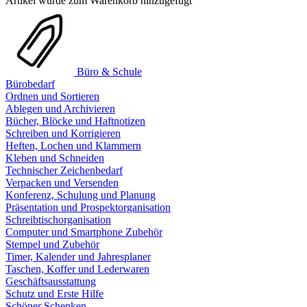
Artikel wurde zum Warenkorb hinzugefügt
Büro & Schule
Bürobedarf
Ordnen und Sortieren
Ablegen und Archivieren
Bücher, Blöcke und Haftnotizen
Schreiben und Korrigieren
Heften, Lochen und Klammern
Kleben und Schneiden
Technischer Zeichenbedarf
Verpacken und Versenden
Konferenz, Schulung und Planung
Präsentation und Prospektorganisation
Schreibtischorganisation
Computer und Smartphone Zubehör
Stempel und Zubehör
Timer, Kalender und Jahresplaner
Taschen, Koffer und Lederwaren
Geschäftsausstattung
Schutz und Erste Hilfe
Schöner Schenken