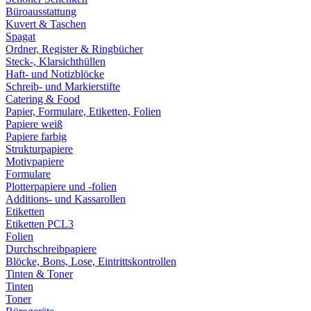
Büroausstattung
Kuvert & Taschen
Spagat
Ordner, Register & Ringbücher
Steck-, Klarsichthüllen
Haft- und Notizblöcke
Schreib- und Markierstifte
Catering & Food
Papier, Formulare, Etiketten, Folien
Papiere weiß
Papiere farbig
Strukturpapiere
Motivpapiere
Formulare
Plotterpapiere und -folien
Additions- und Kassarollen
Etiketten
Etiketten PCL3
Folien
Durchschreibpapiere
Blöcke, Bons, Lose, Eintrittskontrollen
Tinten & Toner
Tinten
Toner