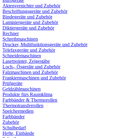
Bürogeräte
Aktenvernichter und Zubehör
Beschriftungsgeräte und Zubehör
Bindegeräte und Zubehör
Laminiergeräte und Zubehör
Diktiergeräte und Zubehör
Rechner
Schreibmaschinen
Drucker, Multifunktionsgeräte und Zubehör
Telefaxgeräte und Zubehör
Schneidemaschinen
Laserpointer, Zeigestäbe
Loch-, Ösgeräte und Zubehör
Falzmaschinen und Zubehör
Frankiermaschinen und Zubehör
Prüfgeräte
Geldzählmaschinen
Produkte fürs Raumklima
Farbbänder & Thermorollen
Thermotransferrollen
Speichermedien
Farbbänder
Zubehör
Schulbedarf
Hefte, Einbände