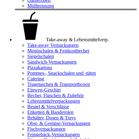
Garderoben
Mülltrennung
Take-away & Lebensmittelverp.
Take-away Verpackungen
Menüschalen & Feinkostbecher
Siegelschalen
Sandwich-Verpackungen
Pizzakartons
Pommes-, Snackschalen und -tüten
Catering
Tragetaschen & Transportboxen
Einweg-Geschirr
Becher, Flaschen & Zubehör
Lebensmittelverpackungen
Beutel & Verschlüsse
Etiketten & Banderolen
Behälter, Dosen & Trays
Obst- & Gemüse-Verpackungen
Fischverpackungen
Feingebäck-Verpackungen