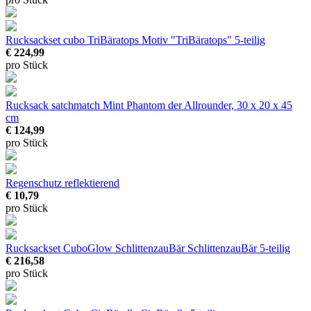
Rucksackset cubo TriBäratops
Motiv "TriBäratops" 5-teilig
€ 224,99
pro Stück
Rucksack satchmatch Mint Phantom
der Allrounder, 30 x 20 x 45
cm
€ 124,99
pro Stück
Regenschutz reflektierend
€ 10,79
pro Stück
Rucksackset CuboGlow SchlittenzauBär
SchlittenzauBär 5-teilig
€ 216,58
pro Stück