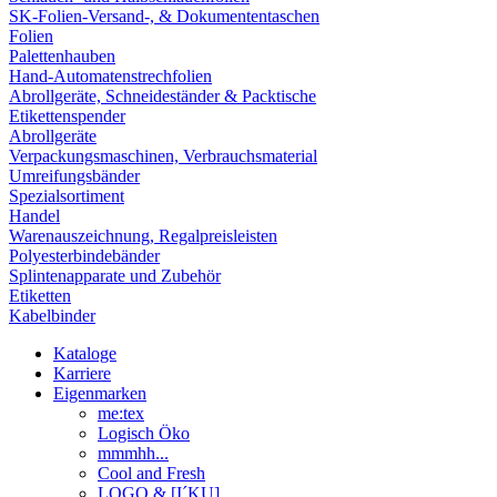
SK-Folien-Versand-, & Dokumententaschen
Folien
Palettenhauben
Hand-Automatenstrechfolien
Abrollgeräte, Schneideständer & Packtische
Etikettenspender
Abrollgeräte
Verpackungsmaschinen, Verbrauchsmaterial
Umreifungsbänder
Spezialsortiment
Handel
Warenauszeichnung, Regalpreisleisten
Polyesterbindebänder
Splintenapparate und Zubehör
Etiketten
Kabelbinder
Kataloge
Karriere
Eigenmarken
me:tex
Logisch Öko
mmmhh...
Cool and Fresh
LOGO & [I´KU]