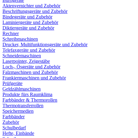
Bürogeräte
Aktenvernichter und Zubehör
Beschriftungsgeräte und Zubehör
Bindegeräte und Zubehör
Laminiergeräte und Zubehör
Diktiergeräte und Zubehör
Rechner
Schreibmaschinen
Drucker, Multifunktionsgeräte und Zubehör
Telefaxgeräte und Zubehör
Schneidemaschinen
Laserpointer, Zeigestäbe
Loch-, Ösgeräte und Zubehör
Falzmaschinen und Zubehör
Frankiermaschinen und Zubehör
Prüfgeräte
Geldzählmaschinen
Produkte fürs Raumklima
Farbbänder & Thermorollen
Thermotransferrollen
Speichermedien
Farbbänder
Zubehör
Schulbedarf
Hefte, Einbände