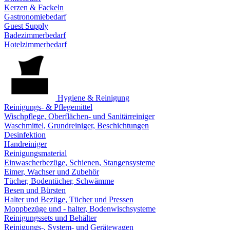
Kerzen & Fackeln
Gastronomiebedarf
Guest Supply
Badezimmerbedarf
Hotelzimmerbedarf
Hygiene & Reinigung
Reinigungs- & Pflegemittel
Wischpflege, Oberflächen- und Sanitärreiniger
Waschmittel, Grundreiniger, Beschichtungen
Desinfektion
Handreiniger
Reinigungsmaterial
Einwascherbezüge, Schienen, Stangensysteme
Eimer, Wachser und Zubehör
Tücher, Bodentücher, Schwämme
Besen und Bürsten
Halter und Bezüge, Tücher und Pressen
Moppbezüge und - halter, Bodenwischsysteme
Reinigungssets und Behälter
Reinigungs-, System- und Gerätewagen