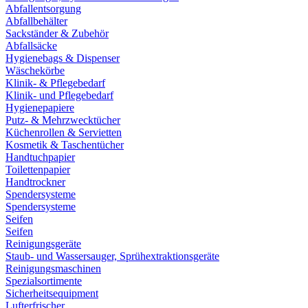
Abfallentsorgung
Abfallbehälter
Sackständer & Zubehör
Abfallsäcke
Hygienebags & Dispenser
Wäschekörbe
Klinik- & Pflegebedarf
Klinik- und Pflegebedarf
Hygienepapiere
Putz- & Mehrzwecktücher
Küchenrollen & Servietten
Kosmetik & Taschentücher
Handtuchpapier
Toilettenpapier
Handtrockner
Spendersysteme
Spendersysteme
Seifen
Seifen
Reinigungsgeräte
Staub- und Wassersauger, Sprühextraktionsgeräte
Reinigungsmaschinen
Spezialsortimente
Sicherheitsequipment
Lufterfrischer