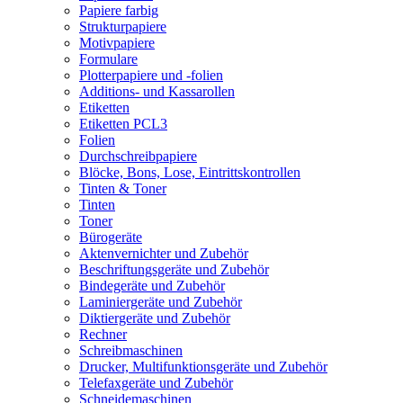
Papiere farbig
Strukturpapiere
Motivpapiere
Formulare
Plotterpapiere und -folien
Additions- und Kassarollen
Etiketten
Etiketten PCL3
Folien
Durchschreibpapiere
Blöcke, Bons, Lose, Eintrittskontrollen
Tinten & Toner
Tinten
Toner
Bürogeräte
Aktenvernichter und Zubehör
Beschriftungsgeräte und Zubehör
Bindegeräte und Zubehör
Laminiergeräte und Zubehör
Diktiergeräte und Zubehör
Rechner
Schreibmaschinen
Drucker, Multifunktionsgeräte und Zubehör
Telefaxgeräte und Zubehör
Schneidemaschinen