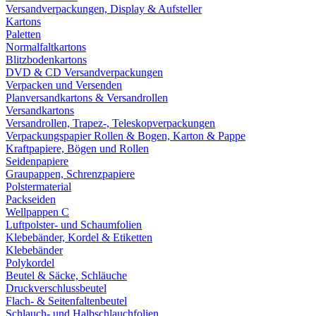
Versandverpackungen, Display & Aufsteller
Kartons
Paletten
Normalfaltkartons
Blitzbodenkartons
DVD & CD Versandverpackungen
Verpacken und Versenden
Planversandkartons & Versandrollen
Versandkartons
Versandrollen, Trapez-, Teleskopverpackungen
Verpackungspapier Rollen & Bogen, Karton & Pappe
Kraftpapiere, Bögen und Rollen
Seidenpapiere
Graupappen, Schrenzpapiere
Polstermaterial
Packseiden
Wellpappen C
Luftpolster- und Schaumfolien
Klebebänder, Kordel & Etiketten
Klebebänder
Polykordel
Beutel & Säcke, Schläuche
Druckverschlussbeutel
Flach- & Seitenfaltenbeutel
Schlauch- und Halbschlauchfolien