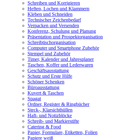
Schreiben und Korrigieren
Heften, Lochen und Klammern
Kleben und Schneiden
Technischer Zeichenbedarf
Verpacken und Versenden
Konferenz, Schulung und Planung
Präsentation und Prospektorganisation
Schreibtischorganisation
Computer und Smartphone Zubehör
Stempel und Zubehör
Timer, Kalender und Jahresplaner
Taschen, Koffer und Lederwaren
Geschäftsausstattung
Schutz und Erste Hilfe
Schöner Schenken
Büroausstattung
Kuvert & Taschen
Spagat
Ordner, Register & Ringbücher
Steck-, Klarsichthüllen
Haft- und Notizblöcke
Schreib- und Markierstifte
Catering & Food
Papier, Formulare, Etiketten, Folien
Papiere weiß