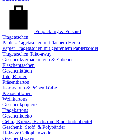
Verpackung & Versand
Tragetaschen
Papier-Tragetaschen mit flachem Henkel
Papier-Tragetaschen mit gedrehtem Papierkordel
Tragetaschen Take-away
Geschenkverpackungen & Zubehör
Flaschentaschen
Geschenktüten
Jute, Rupfen
Präsentkarton
Korbwaren & Präsentkörbe
Klarsichtfolien
Weinkartons
Geschenkpapiere
Tragekartons
Geschenkdeko
Cello-, Kreuz-, Flach- und Blockbodenbeutel
Geschenk- Stoff- & Polybänder
Holz- & Cellophanwolle
Geschenkboxen