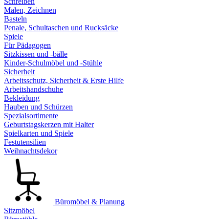
Schreiben
Malen, Zeichnen
Basteln
Penale, Schultaschen und Rucksäcke
Spiele
Für Pädagogen
Sitzkissen und -bälle
Kinder-Schulmöbel und -Stühle
Sicherheit
Arbeitsschutz, Sicherheit & Erste Hilfe
Arbeitshandschuhe
Bekleidung
Hauben und Schürzen
Spezialsortimente
Geburtstagskerzen mit Halter
Spielkarten und Spiele
Festutensilien
Weihnachtsdekor
Büromöbel & Planung
Sitzmöbel