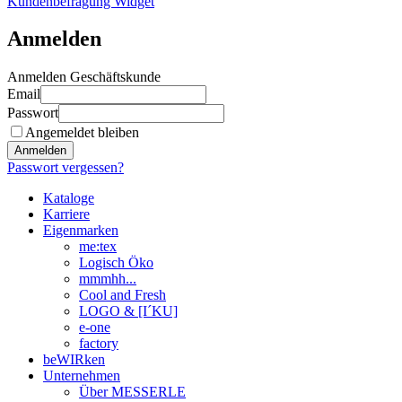
Kundenbefragung Widget
Anmelden
Anmelden Geschäftskunde
Email
Passwort
Angemeldet bleiben
Anmelden
Passwort vergessen?
Kataloge
Karriere
Eigenmarken
me:tex
Logisch Öko
mmmhh...
Cool and Fresh
LOGO & [I´KU]
e-one
factory
beWIRken
Unternehmen
Über MESSERLE