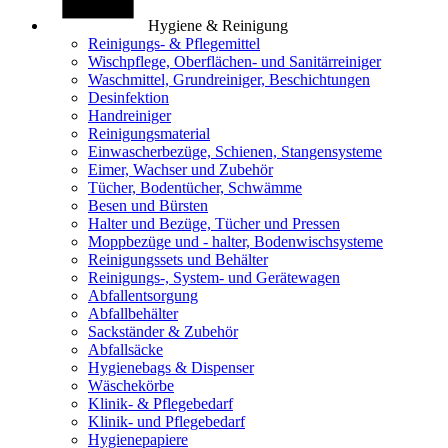
Hygiene & Reinigung
Reinigungs- & Pflegemittel
Wischpflege, Oberflächen- und Sanitärreiniger
Waschmittel, Grundreiniger, Beschichtungen
Desinfektion
Handreiniger
Reinigungsmaterial
Einwascherbezüge, Schienen, Stangensysteme
Eimer, Wachser und Zubehör
Tücher, Bodentücher, Schwämme
Besen und Bürsten
Halter und Bezüge, Tücher und Pressen
Moppbezüge und - halter, Bodenwischsysteme
Reinigungssets und Behälter
Reinigungs-, System- und Gerätewagen
Abfallentsorgung
Abfallbehälter
Sackständer & Zubehör
Abfallsäcke
Hygienebags & Dispenser
Wäschekörbe
Klinik- & Pflegebedarf
Klinik- und Pflegebedarf
Hygienepapiere