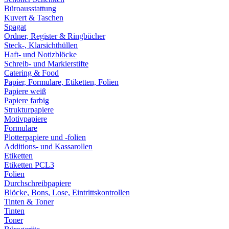
Büroausstattung
Kuvert & Taschen
Spagat
Ordner, Register & Ringbücher
Steck-, Klarsichthüllen
Haft- und Notizblöcke
Schreib- und Markierstifte
Catering & Food
Papier, Formulare, Etiketten, Folien
Papiere weiß
Papiere farbig
Strukturpapiere
Motivpapiere
Formulare
Plotterpapiere und -folien
Additions- und Kassarollen
Etiketten
Etiketten PCL3
Folien
Durchschreibpapiere
Blöcke, Bons, Lose, Eintrittskontrollen
Tinten & Toner
Tinten
Toner