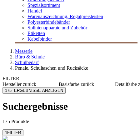
Spezialsortiment
Handel
Warenauszeichnung, Regalpreisleisten
Polyesterbindebänder
Splintenapparate und Zubehör
Etiketten
Kabelbinder
Messerle
Büro & Schule
Schulbedarf
Penale, Schultaschen und Rucksäcke
FILTER
Hersteller
zurück
Basisfarbe
zurück
Detailfarbe
Brunnen
blau
beige
175
ERGEBNISSE ANZEIGEN
Ergobag
blau
blau
Satch
grün
blau/gel
Suchergebnisse
violett
blau/grü
blau/hel
mehr anzeig
175 Produkte
1
FILTER