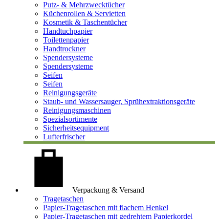
Putz- & Mehrzwecktücher
Küchenrollen & Servietten
Kosmetik & Taschentücher
Handtuchpapier
Toilettenpapier
Handtrockner
Spendersysteme
Spendersysteme
Seifen
Seifen
Reinigungsgeräte
Staub- und Wassersauger, Sprühextraktionsgeräte
Reinigungsmaschinen
Spezialsortimente
Sicherheitsequipment
Lufterfrischer
Verpackung & Versand
Tragetaschen
Papier-Tragetaschen mit flachem Henkel
Papier-Tragetaschen mit gedrehtem Papierkordel