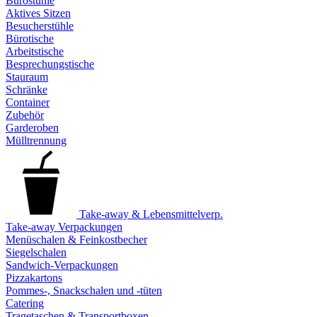
Bürostühle
Aktives Sitzen
Besucherstühle
Bürotische
Arbeitstische
Besprechungstische
Stauraum
Schränke
Container
Zubehör
Garderoben
Mülltrennung
Take-away & Lebensmittelverp.
Take-away Verpackungen
Menüschalen & Feinkostbecher
Siegelschalen
Sandwich-Verpackungen
Pizzakartons
Pommes-, Snackschalen und -tüten
Catering
Tragetaschen & Transportboxen