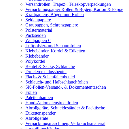
Versandrollen, Trapez-, Teleskopverpackungen
Verpackungspapier Rollen & Bogen, Karton & Pappe
Kraftpapiere, Bögen und Rollen
Seidenpapiere
Graupappen, Schrenzpapiere
Polstermaterial
Packseiden
Wellpappen C
Luftpolster- und Schaumfolien
Klebebänder, Kordel & Etiketten
Klebebänder
Polykordel
Beutel & Säcke, Schläuche
Druckverschlussbeutel
Flach- & Seitenfaltenbeutel
Schlauch- und Halbschlauchfolien
SK-Folien-Versand-, & Dokumententaschen
Folien
Palettenhauben
Hand-Automatenstrechfolien
Abrollgeräte, Schneideständer & Packtische
Etikettenspender
Abrollgeräte
Verpackungsmaschinen, Verbrauchsmaterial
Umreifungsbänder