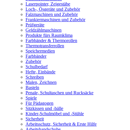
Laserpointer, Zeigestäbe
Loch-, Ösgeräte und Zubehör
Falzmaschinen und Zubehör
Frankiermaschinen und Zubehör
Prüfgeräte
Geldzählmaschinen
Produkte fürs Raumklima
Farbbänder & Thermorollen
Thermotransferrollen
Speichermedien
Farbbänder
Zubehör
Schulbedarf
Hefte, Einbände
Schreiben
Malen, Zeichnen
Basteln
Penale, Schultaschen und Rucksäcke
Spiele
Für Pädagogen
Sitzkissen und -bälle
Kinder-Schulmöbel und -Stühle
Sicherheit
Arbeitsschutz, Sicherheit & Erste Hilfe
Arbeitshandschuhe