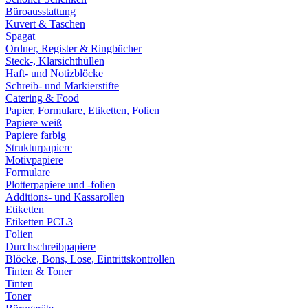
Büroausstattung
Kuvert & Taschen
Spagat
Ordner, Register & Ringbücher
Steck-, Klarsichthüllen
Haft- und Notizblöcke
Schreib- und Markierstifte
Catering & Food
Papier, Formulare, Etiketten, Folien
Papiere weiß
Papiere farbig
Strukturpapiere
Motivpapiere
Formulare
Plotterpapiere und -folien
Additions- und Kassarollen
Etiketten
Etiketten PCL3
Folien
Durchschreibpapiere
Blöcke, Bons, Lose, Eintrittskontrollen
Tinten & Toner
Tinten
Toner