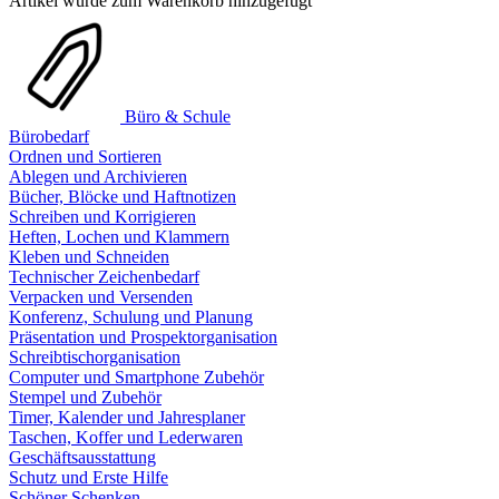
Artikel wurde zum Warenkorb hinzugefügt
Büro & Schule
Bürobedarf
Ordnen und Sortieren
Ablegen und Archivieren
Bücher, Blöcke und Haftnotizen
Schreiben und Korrigieren
Heften, Lochen und Klammern
Kleben und Schneiden
Technischer Zeichenbedarf
Verpacken und Versenden
Konferenz, Schulung und Planung
Präsentation und Prospektorganisation
Schreibtischorganisation
Computer und Smartphone Zubehör
Stempel und Zubehör
Timer, Kalender und Jahresplaner
Taschen, Koffer und Lederwaren
Geschäftsausstattung
Schutz und Erste Hilfe
Schöner Schenken