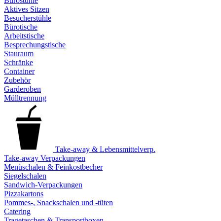
Bürostühle
Aktives Sitzen
Besucherstühle
Bürotische
Arbeitstische
Besprechungstische
Stauraum
Schränke
Container
Zubehör
Garderoben
Mülltrennung
Take-away & Lebensmittelverp.
Take-away Verpackungen
Menüschalen & Feinkostbecher
Siegelschalen
Sandwich-Verpackungen
Pizzakartons
Pommes-, Snackschalen und -tüten
Catering
Tragetaschen & Transportboxen