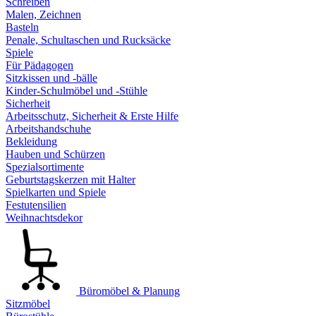
Schreiben
Malen, Zeichnen
Basteln
Penale, Schultaschen und Rucksäcke
Spiele
Für Pädagogen
Sitzkissen und -bälle
Kinder-Schulmöbel und -Stühle
Sicherheit
Arbeitsschutz, Sicherheit & Erste Hilfe
Arbeitshandschuhe
Bekleidung
Hauben und Schürzen
Spezialsortimente
Geburtstagskerzen mit Halter
Spielkarten und Spiele
Festutensilien
Weihnachtsdekor
Büromöbel & Planung
Sitzmöbel