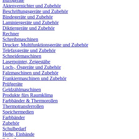
Bürogeräte
Aktenvernichter und Zubehör
Beschriftungsgeräte und Zubehör
Bindegeräte und Zubehör
Laminiergeräte und Zubehör
Diktiergeräte und Zubehör
Rechner
Schreibmaschinen
Drucker, Multifunktionsgeräte und Zubehör
Telefaxgeräte und Zubehör
Schneidemaschinen
Laserpointer, Zeigestäbe
Loch-, Ösgeräte und Zubehör
Falzmaschinen und Zubehör
Frankiermaschinen und Zubehör
Prüfgeräte
Geldzählmaschinen
Produkte fürs Raumklima
Farbbänder & Thermorollen
Thermotransferrollen
Speichermedien
Farbbänder
Zubehör
Schulbedarf
Hefte, Einbände