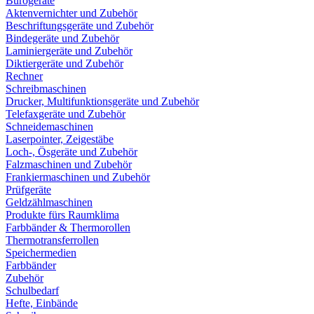
Bürogeräte
Aktenvernichter und Zubehör
Beschriftungsgeräte und Zubehör
Bindegeräte und Zubehör
Laminiergeräte und Zubehör
Diktiergeräte und Zubehör
Rechner
Schreibmaschinen
Drucker, Multifunktionsgeräte und Zubehör
Telefaxgeräte und Zubehör
Schneidemaschinen
Laserpointer, Zeigestäbe
Loch-, Ösgeräte und Zubehör
Falzmaschinen und Zubehör
Frankiermaschinen und Zubehör
Prüfgeräte
Geldzählmaschinen
Produkte fürs Raumklima
Farbbänder & Thermorollen
Thermotransferrollen
Speichermedien
Farbbänder
Zubehör
Schulbedarf
Hefte, Einbände