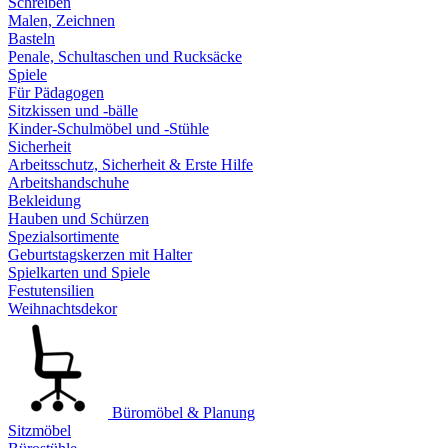
Schreiben
Malen, Zeichnen
Basteln
Penale, Schultaschen und Rucksäcke
Spiele
Für Pädagogen
Sitzkissen und -bälle
Kinder-Schulmöbel und -Stühle
Sicherheit
Arbeitsschutz, Sicherheit & Erste Hilfe
Arbeitshandschuhe
Bekleidung
Hauben und Schürzen
Spezialsortimente
Geburtstagskerzen mit Halter
Spielkarten und Spiele
Festutensilien
Weihnachtsdekor
Büromöbel & Planung
Sitzmöbel