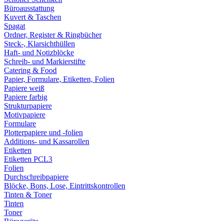
Büroausstattung
Kuvert & Taschen
Spagat
Ordner, Register & Ringbücher
Steck-, Klarsichthüllen
Haft- und Notizblöcke
Schreib- und Markierstifte
Catering & Food
Papier, Formulare, Etiketten, Folien
Papiere weiß
Papiere farbig
Strukturpapiere
Motivpapiere
Formulare
Plotterpapiere und -folien
Additions- und Kassarollen
Etiketten
Etiketten PCL3
Folien
Durchschreibpapiere
Blöcke, Bons, Lose, Eintrittskontrollen
Tinten & Toner
Tinten
Toner