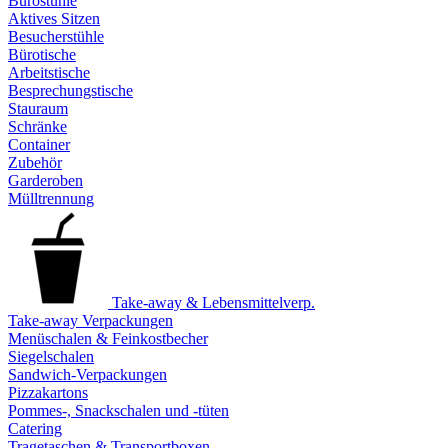
Bürostühle
Aktives Sitzen
Besucherstühle
Bürotische
Arbeitstische
Besprechungstische
Stauraum
Schränke
Container
Zubehör
Garderoben
Mülltrennung
Take-away & Lebensmittelverp.
Take-away Verpackungen
Menüschalen & Feinkostbecher
Siegelschalen
Sandwich-Verpackungen
Pizzakartons
Pommes-, Snackschalen und -tüten
Catering
Tragetaschen & Transportboxen