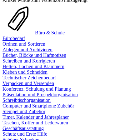
Artikel wurde zum Warenkorb hinzugefügt
Büro & Schule
Bürobedarf
Ordnen und Sortieren
Ablegen und Archivieren
Bücher, Blöcke und Haftnotizen
Schreiben und Korrigieren
Heften, Lochen und Klammern
Kleben und Schneiden
Technischer Zeichenbedarf
Verpacken und Versenden
Konferenz, Schulung und Planung
Präsentation und Prospektorganisation
Schreibtischorganisation
Computer und Smartphone Zubehör
Stempel und Zubehör
Timer, Kalender und Jahresplaner
Taschen, Koffer und Lederwaren
Geschäftsausstattung
Schutz und Erste Hilfe
Schöner Schenken