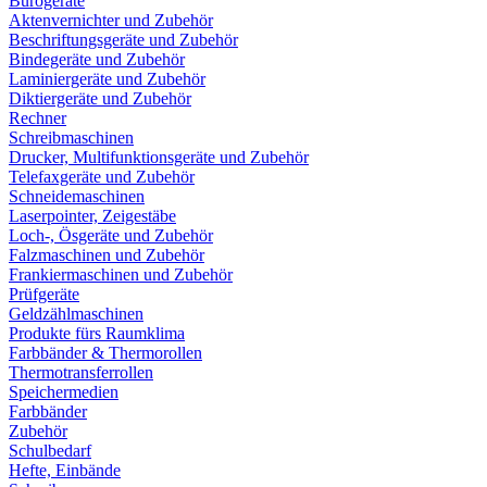
Bürogeräte
Aktenvernichter und Zubehör
Beschriftungsgeräte und Zubehör
Bindegeräte und Zubehör
Laminiergeräte und Zubehör
Diktiergeräte und Zubehör
Rechner
Schreibmaschinen
Drucker, Multifunktionsgeräte und Zubehör
Telefaxgeräte und Zubehör
Schneidemaschinen
Laserpointer, Zeigestäbe
Loch-, Ösgeräte und Zubehör
Falzmaschinen und Zubehör
Frankiermaschinen und Zubehör
Prüfgeräte
Geldzählmaschinen
Produkte fürs Raumklima
Farbbänder & Thermorollen
Thermotransferrollen
Speichermedien
Farbbänder
Zubehör
Schulbedarf
Hefte, Einbände