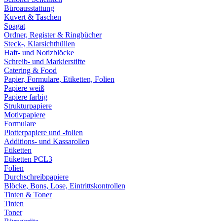
Büroausstattung
Kuvert & Taschen
Spagat
Ordner, Register & Ringbücher
Steck-, Klarsichthüllen
Haft- und Notizblöcke
Schreib- und Markierstifte
Catering & Food
Papier, Formulare, Etiketten, Folien
Papiere weiß
Papiere farbig
Strukturpapiere
Motivpapiere
Formulare
Plotterpapiere und -folien
Additions- und Kassarollen
Etiketten
Etiketten PCL3
Folien
Durchschreibpapiere
Blöcke, Bons, Lose, Eintrittskontrollen
Tinten & Toner
Tinten
Toner