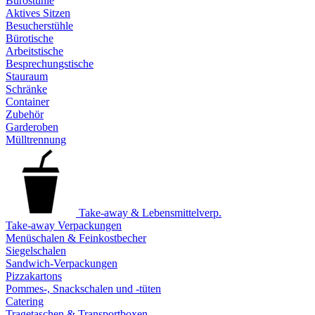
Bürostühle
Aktives Sitzen
Besucherstühle
Bürotische
Arbeitstische
Besprechungstische
Stauraum
Schränke
Container
Zubehör
Garderoben
Mülltrennung
Take-away & Lebensmittelverp.
Take-away Verpackungen
Menüschalen & Feinkostbecher
Siegelschalen
Sandwich-Verpackungen
Pizzakartons
Pommes-, Snackschalen und -tüten
Catering
Tragetaschen & Transportboxen