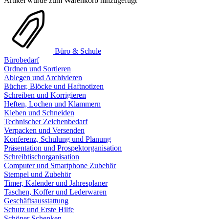
Artikel wurde zum Warenkorb hinzugefügt
Büro & Schule
Bürobedarf
Ordnen und Sortieren
Ablegen und Archivieren
Bücher, Blöcke und Haftnotizen
Schreiben und Korrigieren
Heften, Lochen und Klammern
Kleben und Schneiden
Technischer Zeichenbedarf
Verpacken und Versenden
Konferenz, Schulung und Planung
Präsentation und Prospektorganisation
Schreibtischorganisation
Computer und Smartphone Zubehör
Stempel und Zubehör
Timer, Kalender und Jahresplaner
Taschen, Koffer und Lederwaren
Geschäftsausstattung
Schutz und Erste Hilfe
Schöner Schenken