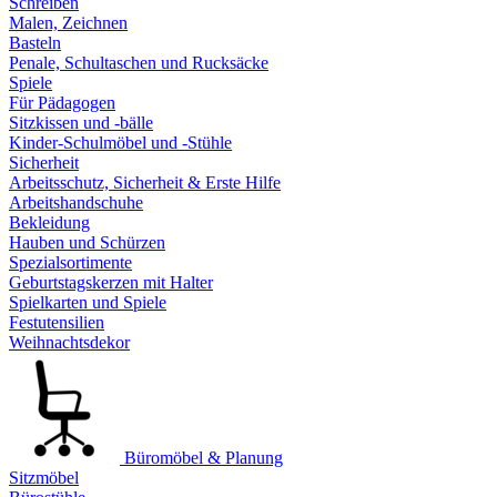
Schreiben
Malen, Zeichnen
Basteln
Penale, Schultaschen und Rucksäcke
Spiele
Für Pädagogen
Sitzkissen und -bälle
Kinder-Schulmöbel und -Stühle
Sicherheit
Arbeitsschutz, Sicherheit & Erste Hilfe
Arbeitshandschuhe
Bekleidung
Hauben und Schürzen
Spezialsortimente
Geburtstagskerzen mit Halter
Spielkarten und Spiele
Festutensilien
Weihnachtsdekor
Büromöbel & Planung
Sitzmöbel